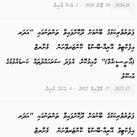
2026-18
19 ޖޫން 2026 - 1 މަސް ކުރިން
ފަތުރުވެރިކަމުގެ ބޭނުމަށް ދޫކޮށްފައިވާ ތަންތަނުގައި "އަދަރ
އިފެކްޓިވް އޭރިއާ-ބޭސްޑް ކޮންޒަރވޭށަން މެށާރޒް
(އޯ.އީ.ސީ.އެމް)" ގާއިމުކޮށް، އެފަދަ ސަރަހައްދުތައް ކަނޑައެޅުމުގެ
އުސޫލު
2022-12
27 އޭޕްރިލް 2022 - 4 އަހަރު ކުރިން
ފަތުރުވެރިކަމުގެ ބޭނުމަށް ދޫކޮށްފައިވާ ތަންތަނުގައި "އަދަރ
އިފެކްޓިވް އޭރިއާ-ބޭސްޑް ކޮންޒަރވޭށަން މެށާރޒް