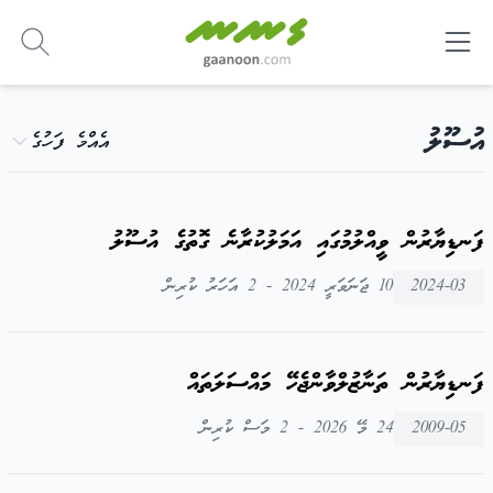
-
އުސޫލު
އެއްމެ ފަހުގެ
ފަނޑިޔާރުން ވީއްލުމުގައި އަމަލުކުރާނެ ގޮތުގެ އުސޫލު
2024-03
10 ޖަނަވަރީ 2024 - 2 އަހަރު ކުރިން
ފަނޑިޔާރުން ތަނާޒުލްވާންޖެހޭ މައްސަލަތައް
2009-05
24 މޭ 2026 - 2 މަސް ކުރިން