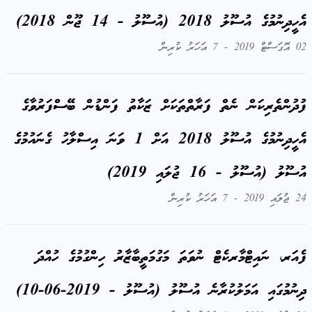
އެހީދިނުމުގެ އުސޫލު 2018 (އުސޫލު - 14 ޖޫން 2018)
02 އޮގަސްޓް 2019 - 7 އަހަރު ކުރިން
ފުދުންތެރިކަން ނެތް ފަރާތްތަކަށް ޒަކާތު ފަންޑުން ބޭސްފަރުވާގެ
އެހީދިނުމުގެ އުސޫލު 2018 އަށް 1 ވަނަ އިސްލާހު ގެނައުމުގެ
އުސޫލު (އުސޫލު - 16 ޖުލައި 2019)
24 ޖުލައި 2019 - 7 އަހަރު ކުރިން
ފެއަރ، ނައިޓްމާރކެޓް ނުވަތަ މަގުމަތީބާޒާރު ހިންގުމުގެ ހުއްދަ
ދިނުމުގައި އަމަލުކުރާނެ އުސޫލު (އުސޫލު - 2019-06-10)