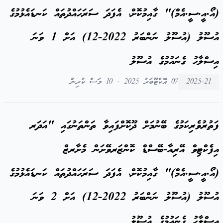
(އޯ.އީ.ސީ.އެމް)" ގާއިމުކޮށް، އެފަދަ ސަރަހައްދުތައް ކަނޑައެޅުމުގެ
އުސޫލު (އުސޫލު ނަންބަރު 2022-12) އަށް 1 ވަނަ
އިސްލާހު ގެނައުމުގެ އުސޫލު
2025-21
07 އޮކްޓޫބަރު 2025 - 10 މަސް ކުރިން
ފަތުރުވެރިކަމުގެ ބޭނުމަށް ދޫކޮށްފައިވާ ތަންތަނުގައި "އަދަރ
އިފެކްޓިވް އޭރިއާ-ބޭސްޑް ކޮންޒަރވޭށަން މެށާރޒް
(އޯ.އީ.ސީ.އެމް)" ގާއިމުކޮށް، އެފަދަ ސަރަހައްދުތައް ކަނޑައެޅުމުގެ
އުސޫލު (އުސޫލު ނަންބަރު 2022-12) އަށް 2 ވަނަ
އިސްލާހު ގެނައުމުގެ އުސޫލު