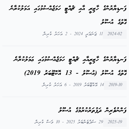
ފަނޑިޔާރުންގެ ހާޒިރީ އާއި ޗުއްޓީ ހަމަޖެއްސުމުގައި އަމަލުކުރާނެ
ގޮތުގެ އުސޫލު
2024-02
11 ޖަނަވަރީ 2024 - 2 އަހަރު ކުރިން
ފަނޑިޔާރުންގެ ހާޒިރީއާއި ޗުއްޓީ ހަމަޖެއްސުމުގައި ޢަމަލުކުރާނެ
ގޮތުގެ އުސޫލު (އުސޫލު - 13 އޮކްޓޫބަރު 2019)
2019-10
14 އޮކްޓޫބަރު 2019 - 6 އަހަރު ކުރިން
ފަންނުވެރިން ދަފުތަރުކުރުމުގެ އުސޫލު
2025-19
29 ސެޕްޓެންބަރު 2025 - 10 މަސް ކުރިން