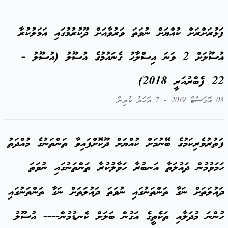
ފަޅުރަށްރަށް ކުއްޔަށް ނުވަތަ ވަރުވާއަށް ދޫކުރުމުގައި އަމަލުކުރާ
އުސޫލަށް 2 ވަނަ އިސްލާހު ގެނައުމުގެ އުސޫލު (އުސޫލު -
22 ފެބްރުއަރީ 2018)
03 އޮގަސްޓް 2019 - 7 އަހަރު ކުރިން
ފަތުރުވެރިކަމުގެ ބޭނުމަށް ކުއްޔަށް ދޫކޮށްފައިވާ ތަންތަނުގެ މުއްދަތު
ހަމަވުމުން ދައުލަތާ އަނބުރާ ހަވާލުކުރާ ތަންތަނުގައި ނުވަތަ
ދައުލަތަށް ނަގާ ތަންތަނުގައި ނުވަތަ ދައުލަތަށް ނަގާ ތަންތަނުގައި
ހުންނަ މުދަލާއި ތަކެތީގެ އަގުން ބަލަށް ކެނޑުމުން---- އުސޫލު