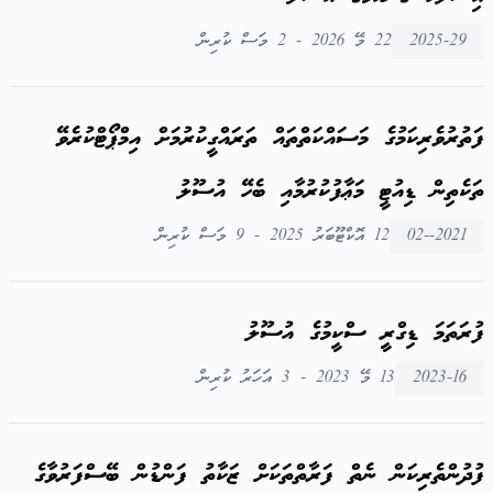
2025-29
22 މޭ 2026 - 2 މަސް ކުރިން
ފަތުރުވެރިކަމުގެ މަސައްކަތްތައް ތަރައްގީކުރުމަށް އިމްޕޯޓްކުރެވޭ
ތަކެތިން ޑިއުޓީ މަޢާފުކުރުމާއި ބެހޭ އުސޫލު
2021--02
12 އޮކްޓޫބަރު 2025 - 9 މަސް ކުރިން
ފުރަތަމަ ޑިގްރީ ސްކީމުގެ އުސޫލު
2023-16
13 މޭ 2023 - 3 އަހަރު ކުރިން
ފުދުންތެރިކަން ނެތް ފަރާތްތަކަށް ޒަކާތު ފަންޑުން ބޭސްފަރުވާގެ