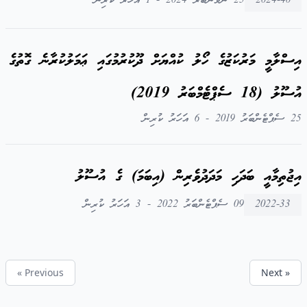
2024-40
25 ނޮވެންބަރު 2024 - 1 އަހަރު ކުރިން
އިސްލާމީ މަރުކަޒުގެ ހޯލު ކުއްޔަށް ދޫކުރުމުގައި ޢަމަލުކުރާނެ ގޮތުގެ
އުސޫލު (18 ސެޕްޓެމްބަރު 2019)
25 ސެޕްޓެންބަރު 2019 - 6 އަހަރު ކުރިން
އިޖުތިމާއީ ބަދަހި މަދަދުވެރިން (އިބަމަ) ގެ އުސޫލު
2022-33
09 ސެޕްޓެންބަރު 2022 - 3 އަހަރު ކުރިން
« Previous
Next »