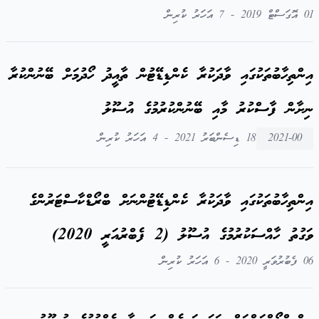
01 އޮގަސްޓް 2019 - 7 އަހަރު ކުރިން
އިންތިހާބުތަކުގައި ވާދަކުރާ ކެންޑިޑޭޓުން ތާއީދު ހޯދުމަށް ބޭނުންކުރާ
ނިށާން ފާސްކުރު މާއި ބޭނުންކުރުމުގެ އުސޫލު
2021-00
18 ޑިސެންބަރު 2021 - 4 އަހަރު ކުރިން
އިންތިހާބުތަކުގައި ވާދަކުރާ ކެންޑިޑޭޓުންނަށް ބްރޯޑްކާސްޓަރުންގެ
ވަގުތު ހާއްސަކުރުމުގެ އުސޫލު (2 ފެބްރުއަރީ 2020)
06 ފެބުރުވަރީ 2020 - 6 އަހަރު ކުރިން