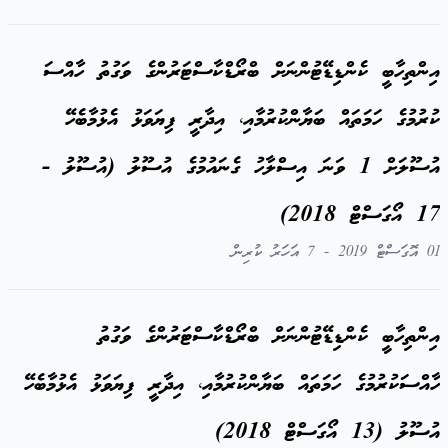
އިންތިހާބީ ކެންޑިޑޭޓުންނަށް ބްރޯޑްކާސްޓަރުންގެ ވަގުތު ހާއްސަ
ކުރުމުގެ ހަމަތައް ބަޔާންކުރުމާއި، އިދާރީ ފިޔަވަޅު އެޅުމާބެހޭ
އުސޫލަށް 1 ވަނަ އިސްލާހު ގެނައުމުގެ އުސޫލު (އުސޫލު -
17 އޯގަސްޓް 2018)
01 އޮގަސްޓް 2019 - 7 އަހަރު ކުރިން
އިންތިހާބީ ކެންޑިޑޭޓުންނަށް ބްރޯޑްކާސްޓަރުންގެ ވަގުތު
ހާއްސަކުރުމުގެ ހަމަތައް ބަޔާންކުރުމާއި، އިދާރީ ފިޔަވަޅު އެޅުމާބެހޭ
އުސޫލު (13 އޯގަސްޓް 2018)