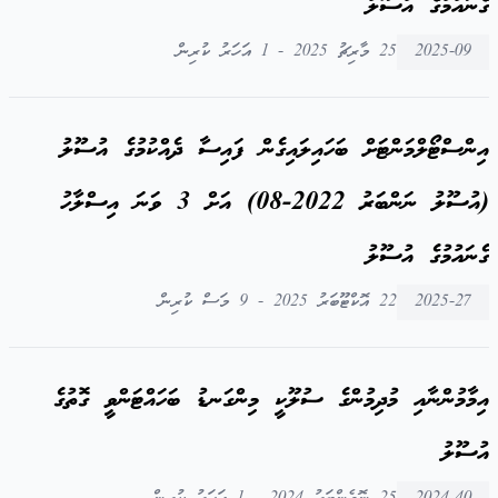
ގެނައުމުގެ އުސޫލު
2025-09
25 މާރިޗު 2025 - 1 އަހަރު ކުރިން
އިންސްޓޯލްމަންޓަށް ބަހައިލައިގެން ފައިސާ ދެއްކުމުގެ އުސޫލު
(އުސޫލު ނަންބަރު 2022-08) އަށް 3 ވަނަ އިސްލާހު
ގެނައުމުގެ އުސޫލު
2025-27
22 އޮކްޓޫބަރު 2025 - 9 މަސް ކުރިން
އިމާމުންނާއި މުދިމުންގެ ސުލޫކީ މިންގަނޑު ބަހައްޓަންވީ ގޮތުގެ
އުސޫލު