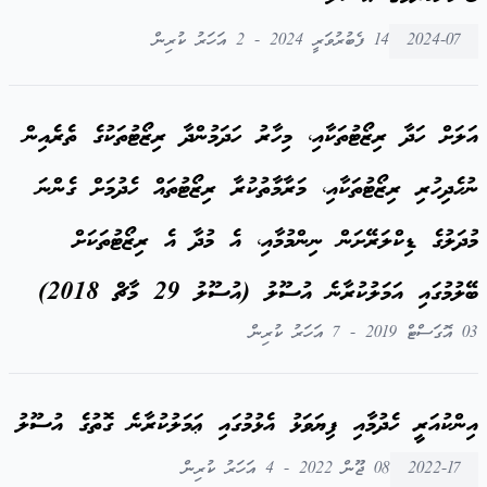
2024-07
14 ފެބުރުވަރީ 2024 - 2 އަހަރު ކުރިން
އަލަށް ހަދާ ރިޒޯޓުތަކާއި، މިހާރު ހަދަމުންދާ ރިޒޯޓުތަކުގެ ތެރެއިން
ނުހެދިހުރި ރިޒޯޓުތަކާއި، މަރާމާތުކުރާ ރިޒޯޓުތައް ހެދުމަށް ގެންނަ
މުދަލުގެ ޑިކްލަރޭށަން ނިންމުމާއި، އެ މުދާ އެ ރިޒޯޓުތަކަށް
ބޭލުމުގައި އަމަލުކުރާނެ އުސޫލު (އުސޫލު 29 މާޗް 2018)
03 އޮގަސްޓް 2019 - 7 އަހަރު ކުރިން
އިންކުއަރީ ހެދުމާއި ފިޔަވަޅު އެޅުމުގައި ޢަމަލުކުރާނެ ގޮތުގެ އުސޫލު
2022-17
08 ޖޫން 2022 - 4 އަހަރު ކުރިން