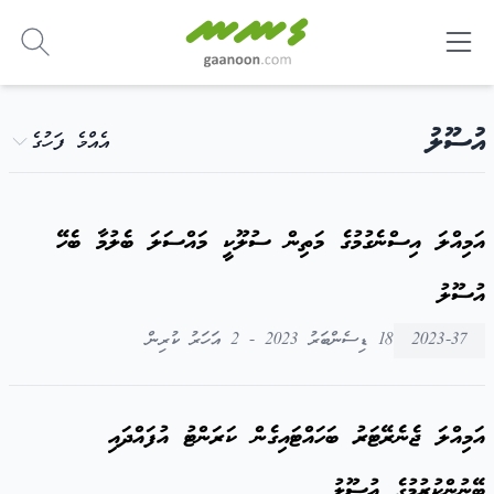
-
އުސޫލު
އެއްމެ ފަހުގެ
އަމިއްލަ އިސްނެގުމުގެ މަތިން ސުލޫކީ މައްސަލަ ބެލުމާ ބެހޭ
އުސޫލު
2023-37
18 ޑިސެންބަރު 2023 - 2 އަހަރު ކުރިން
އަމިއްލަ ޖެނެރޭޓަރު ބަހައްޓައިގެން ކަރަންޓު އުފައްދައި
ބޭނުންކުރުމުގެ އުސޫލު