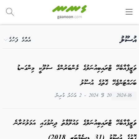
-
އުސޫލު
އެއްމެ ފަހުގެ
ވަޒީފާއާބެހޭ ޓްރައިބިއުނަލުގެ މެންބަރުންގެ ސުލޫކީ މިންގަނޑު
ބަހައްޓަންޖެހޭ ގޮތުގެ އުސޫލު
2024-16
20 މޭ 2024 - 2 އަހަރު ކުރިން
ވަޒީފާއާބެހޭ ޓްރައިބިއުނަލްގެ މައުލޫމާތު ދިނުމުގައި އަމަލުކުރާނެ
ގޮތުގެ އުސޫލު (31 ޑިސެމްބަރ 2018)