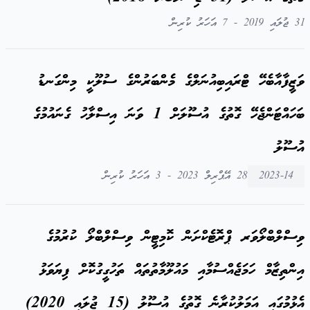
31 ޖުލައި 2019 - 7 އަހަރު ކުރިން
ވަޒީފާއާބެހޭ ޓްރައިބިއުނަލްގެ މެންބަރުންގެ ސުލޫކީ މިންގަނޑު
ބަހައްޓަންޖެހޭ ގޮތުގެ އުސޫލަށް 1 ވަނަ އިސްލާހު ގެނައުމުގެ
އުސޫލު
2023-14
28 އޭޕްރިލް 2023 - 3 އަހަރު ކުރިން
ވިސްލްބްލޯވަރ ޕްރޮޓެކްށަން ކޮމިޓީން ވިސްލްބްލޯ ކުރުމުގެ
އިންތިޒާމް ހަމަޖެއްސުމާއި މައުލޫމާތުތައް ތަހުގީގުކޮށް ފިޔަވަޅު
އެޅުމުގައި އަމަލުކުރާނެ ގޮތުގެ އުސޫލު (15 ޖުލައި 2020)