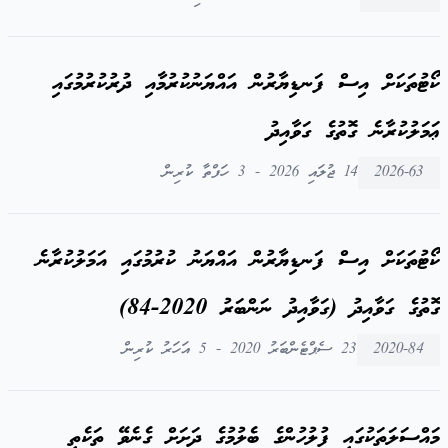
ކޯޓުތަކަށް އިސް ފަނޑިޔާރުން އައްޔަނުކުރުމާއި ދުރުކުރުމުގައި
ޢަމަލުކުރާނެ ގޮތުގެ ގަވާއިދު
2026-63
14 ޖުލައި 2026 - 3 ހަފްތާ ކުރިން
ކޯޓުތަކަށް އިސް ފަނޑިޔާރުން އައްޔަނު ކުރުމުގައި އަމަލުކުރާނެ
ގޮތުގެ ގަވާއިދު (ގަވާއިދު ނަންބަރު 2020-84)
2020-84
23 ސެޕްޓެންބަރު 2020 - 5 އަހަރު ކުރިން
މައްސަލަތަކުގައި ފުލުހުންގެ ބެލުމުގެ ދަށަށް ގެނެވޭ ތަކެތި