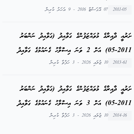
2011-05
07 އޮގަސްޓް 2016 - 9 އަހަރު ކުރިން
ށަރުއީ ދާއިރާގެ މުވައްޒަފުންގެ ގަވާއިދު (ގަވާއިދު ނަންބަރު
2011-05) އަށް 2 ވަނަ އިސްލާހު ގެނައުމުގެ ގަވާއިދު
2013-61
10 ޖުލައި 2026 - 3 ހަފްތާ ކުރިން
ށަރުއީ ދާއިރާގެ މުވައްޒަފުންގެ ގަވާއިދު (ގަވާއިދު ނަންބަރު
2011-05) އަށް 3 ވަނަ އިސްލާހު ގެނައުމުގެ ގަވާއިދު
2014-16
10 ޖުލައި 2026 - 3 ހަފްތާ ކުރިން