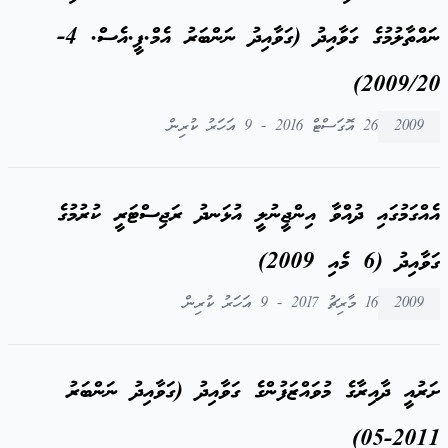
ނައްތާލުމުގެ ގަވާއިދު (ގަވާއިދު ނަންބަރު އެމް.ޕީ.އެސް. 4-
2009/20)
2009
26 އޮގަސްޓް 2016 - 9 އަހަރު ކުރިން
އެއްގަމުގައި ދުއްވާ އިންޖީނުލީ އުޅަނދު ރަޖިސްޓަރީ ކުރުމުގެ
ގަވާއިދު (6 މެއި 2009)
2009
16 މާރިޗު 2017 - 9 އަހަރު ކުރިން
ށަރުއީ ދާއިރާގެ މުވައްޒަފުންގެ ގަވާއިދު (ގަވާއިދު ނަންބަރު
2011-05)