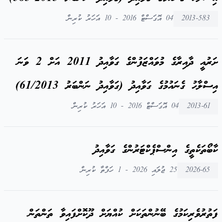
2013-583
04 އޮގަސްޓް 2016 - 10 އަހަރު ކުރިން
ށަރުއީ ދާއިރާގެ މުވައްޒަފުންގެ ގަވާއިދު 2011 އަށް 2 ވަނަ
އިސްލާހު ގެނައުމުގެ ގަވާއިދު (ގަވާއިދު ނަންބަރު 61/2013)
2013-61
04 އޮގަސްޓް 2016 - 10 އަހަރު ކުރިން
ކާބޯތަކެތީގެ އިންސްޕެކްޓަރުންގެ ގަވާއިދު
2026-65
25 ޖުލައި 2026 - 1 ހަފްތާ ކުރިން
ފަތުރުވެރިކަމުގެ ބޭނުންތަކަށް ކުއްޔަށް ދޫކޮށްފައިވާ ތަންތަން