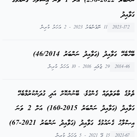
ނަންބަރު 2022-236) އަށް 1 ވަނަ އިސްލާހު ގެނައުމުގެ
ގަވާއިދު
2023-172
11 ނޮވެންބަރު 2023 - 2 އަހަރު ކުރިން
ބޭހާބެހޭ ގަވާއިދު (ގަވާއިދު ނަންބަރު 46/2014)
2014-46
29 ޖުލައި 2016 - 10 އަހަރު ކުރިން
ތެލުގެ ބާވަތްތައް ގެންގުޅެ، ބޭނުންކޮށް އަދި ގުދަންކުރުމާބެހޭ
ގަވާއިދު (ގަވާއިދު ނަންބަރު 2015-160) އަށް 2 ވަނަ
އިޞްލާޙު ގެނައުމުގެ ގަވާއިދު (ގަވާއިދު ނަންބަރު 2021-67)
2021-67
15 މޭ 2021 - 5 އަހަރު ކުރިން