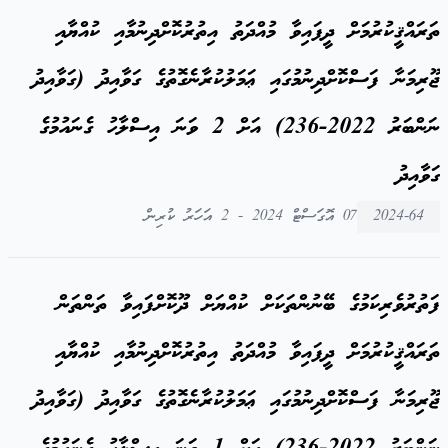
ތަރައްޤީކުރުމަށް ދީފައިވާ މުއްދަތު އިތުރުކޮށްދިނުމާއި ކުއްޔާއި
ޖޫރިމަނާ ފަސްކޮށްދިނުމުގައި ޢަމަލުކުރާނެގޮތުގެ ގަވާއިދު (ގަވާއިދު
ނަންބަރު 2022-236) އަށް 2 ވަނަ އިސްލާހު ގެނައުމުގެ
ގަވާއިދު
2024-64
07 އޮގަސްޓް 2024 - 2 އަހަރު ކުރިން
ފަތުރުވެރިކަމުގެ ބޭނުންތަކަށް ކުއްޔަށް ދޫކޮށްފައިވާ ތަންތަން
ތަރައްޤީކުރުމަށް ދީފައިވާ މުއްދަތު އިތުރުކޮށްދިނުމާއި ކުއްޔާއި
ޖޫރިމަނާ ފަސްކޮށްދިނުމުގައި ޢަމަލުކުރާނެގޮތުގެ ގަވާއިދު (ގަވާއިދު