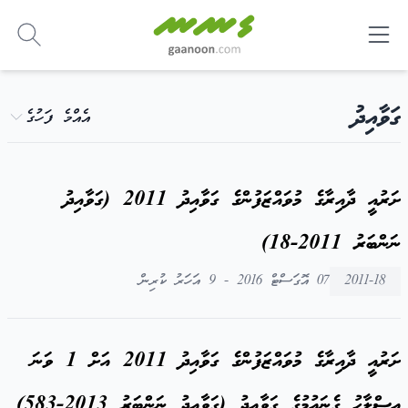
-
ގަވާއިދު
އެއްމެ ފަހުގެ
ށަރުއީ ދާއިރާގެ މުވައްޒަފުންގެ ގަވާއިދު 2011 (ގަވާއިދު
ނަންބަރު 2011-18)
2011-18
07 އޮގަސްޓް 2016 - 9 އަހަރު ކުރިން
ށަރުއީ ދާއިރާގެ މުވައްޒަފުންގެ ގަވާއިދު 2011 އަށް 1 ވަނަ
އިސްލާހު ގެނައުމުގެ ގަވާއިދު (ގަވާއިދު ނަންބަރު 2013-583)