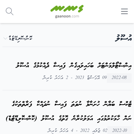
-
އުސޫލު
ކޮންސޮލިޑޭޓެޑް
އިންސްޓޯލްމަންޓަށް ބަހައިލައިގެން ފައިސާ ދެއްކުމުގެ އުސޫލު
2022-08
09 އޮގަސްޓް 2023 - 2 އަހަރު ކުރިން
ޓެކްސް ބަޔާން ހުށަނާޅާ ނުވަތަ ފައިސާ ނުދައްކާ ފަރާތްތަކުގެ
ނަން ހާމަކުރުމުގައި އަމަލުކުރާނެ ގޮތުގެ އުސޫލު (ކޮންސޮލިޑޭޓެޑް)
2022-10
02 ޖުލައި 2022 - 4 އަހަރު ކުރިން