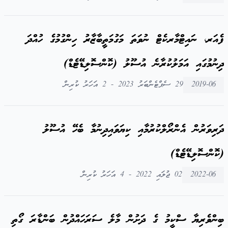
ފެއަރ، ނައިޓްމާރކެޓް ނުވަތަ މަގުމަތީބާޒާރު ހިންގުމުގެ ހުއްދަ
ދިނުމުގައި އަމަލުކުރާނެ އުސޫލު (ކޮންސޮލިޑޭޓެޑް)
2019-06
29 ސެޕްޓެންބަރު 2023 - 2 އަހަރު ކުރިން
ދަރިވަރުން އެންރޯލްކުރުމާއި ކިޔަވައިދިނުމާ ބެހޭ އުސޫލު
(ކޮންސޮލިޑޭޓެޑް)
2022-06
02 ޖުލައި 2022 - 4 އަހަރު ކުރިން
ބިންވެރިޔާ ސްކީމު ގެ ދަށުން މާލެ ސަރަހައްދުން ބަންޑާރަ ގޯތި