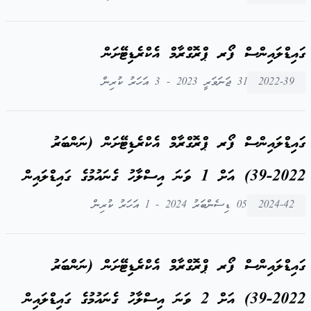
ގައިޑްލައިންސް ފޯރ ޕްރޮގްރާމް އެކްރެޑިޓޭށަން
2022-39
31 ޖަނަވަރީ 2023 - 3 އަހަރު ކުރިން
ގައިޑްލައިންސް ފޯރ ޕްރޮގްރާމް އެކްރެޑިޓޭށަން (ނަންބަރު
2022-39) އަށް 1 ވަނަ އިސްލާހު ގެނައުމުގެ ގައިޑްލައިން
2024-42
05 ޑިސެންބަރު 2024 - 1 އަހަރު ކުރިން
ގައިޑްލައިންސް ފޯރ ޕްރޮގްރާމް އެކްރެޑިޓޭށަން (ނަންބަރު
2022-39) އަށް 2 ވަނަ އިސްލާހު ގެނައުމުގެ ގައިޑްލައިން