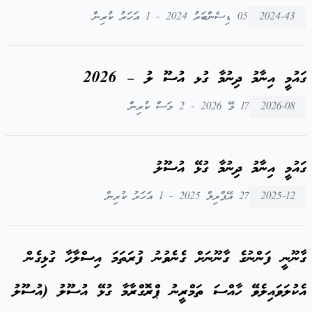
2024-43
05 ޑިސެންބަރު 2024 - 1 އަހަރު ކުރިން
ގައުމީ އިނާމު ދިނުމާ ގުޅ އުސޫ ލު – 2026
2026-08
17 މޭ 2026 - 2 މަސް ކުރިން
ގައުމީ އިނާމު ދިނުމާ ގުޅޭ އުސޫލު
2025-12
27 އޭޕްރިލް 2025 - 1 އަހަރު ކުރިން
ގާނޫނީ ފަންނުގެ ގާނޫނަށް ގެނެވުނު ފުރަތަމަ އިސްލާހާ ގުޅިގެން
އެކުލަވައިލެވޭ ހާއްސަ ތަމްރީނު ޕްރޮގްރާމާ ގުޅޭ އުސޫލު (އުސޫލު