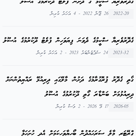
ގެދޮރުވެރިޔާ ސްކީމު ގެ ދަށުން ފުލެޓު ދޫކުރުމުގެ އުސޫލު
2022-20
26 ޖޫން 2022 - 4 އަހަރު ކުރިން
ގެދޮރުވެރިޔާ ސްކީމުގެ ދެވަނަ ފިޔަވަހިން ފުލެޓު ދޫކުރުމުގެ އުސޫލު
2023-32
24 ސެޕްޓެންބަރު 2023 - 2 އަހަރު ކުރިން
ގޯތި ގެދޮރު ޕުރޮގުރާމުގެ ދަށުން، މާލޭގައި ދިރިއުޅޭ ރައްޔިތުންނަށް
ދިރިއުޅުމަށް ބަންޑާރަ ގޯތި ދޫކުރުމުގެ އުސޫލު
2026-05
17 މޭ 2026 - 2 މަސް ކުރިން
ގްރޭޓަރ މާލެ ސަރަހައްދުން ބޯހިޔާވަހިކަމަށް އެދި ހުށަހަޅާ