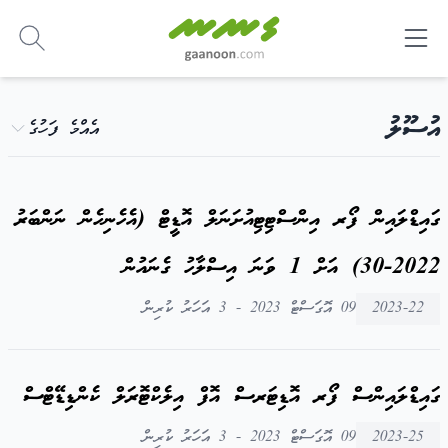
-
އުސޫލު
އެއްމެ ފަހުގެ
ގައިޑްލައިން ފޯރ އިންސްޓިޓިއުށަނަލް އޮޑީޓް (އެހެނިހެން ނަންބަރު
2022-30) އަށް 1 ވަނަ އިސްލާހު ގެނައުން
2023-22
09 އޮގަސްޓް 2023 - 3 އަހަރު ކުރިން
ގައިޑްލައިންސް ފޯރ އޮޑިޓަރސް އޮފް އިލެކްޓޮރަލް ކެންޑިޑޭޓްސް
2023-25
09 އޮގަސްޓް 2023 - 3 އަހަރު ކުރިން