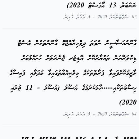
ނަންބަރު 13 އޯގަސްޓް 2020)
02 ސެޕްޓެންބަރު 2020 - 5 އަހަރު ކުރިން
ގާނޫނުއަސާސީން ނުވަތަ ދިވެހިރާއްޖޭގެ ގާނޫނުތަކުން އެސެޓް
ޑިކްލަރޭށަން ތައްޔާރުކޮށް އޮޑިޓަރ ޖެނެރަލަށް ހުށަހެޅުމަށް
ލާޒިމުކޮށްފައިވާ ފަރާތްތަކުގެ މިލްކިއްޔާތުގައިވާ މުދަލާއި ފައިސާގެ
ހިސާބުތަކާއި......ހާމަކުރުމުގެ އުސޫލު (އުސޫލު - 11 ޖުލައި
2020)
04 ސެޕްޓެންބަރު 2020 - 5 އަހަރު ކުރިން