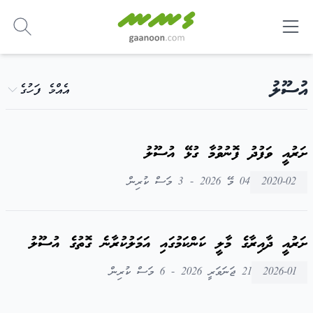
-
އުސޫލު
އެއްމެ ފަހުގެ
ށަރުއީ ވަފުދު ފޮނުވުމާ ގުޅޭ އުސޫލު
2020-02
04 މޭ 2026 - 3 މަސް ކުރިން
ށަރުއީ ދާއިރާގެ މާލީ ކަންކަމުގައި އަމަލުކުރާނެ ގޮތުގެ އުސޫލު
2026-01
21 ޖަނަވަރީ 2026 - 6 މަސް ކުރިން