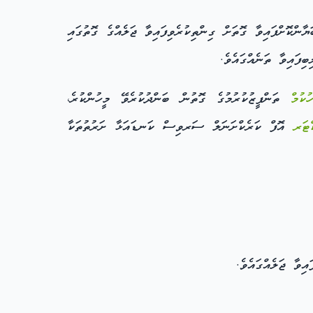
ްކޮށްފައިވާ ގޮތަށް ގިންތިކުރެވިފައިވާ ޖަލެއްގެ ގޮތުގައި
ިފައިވާ ތަނެއްގައެވެ.
ުކުމް
ތަންފީޒުކުރުމުގެ ގޮތުން ބަންދުކުރެވޭ މީހުންކުރެ،
ްޓަރ
އޮފް ކަރެކްށަނަލް ސަރވިސް ކަނޑައަޅާ ށަރުތުތަކާ
އިވާ ޖަލެއްގައެވެ.