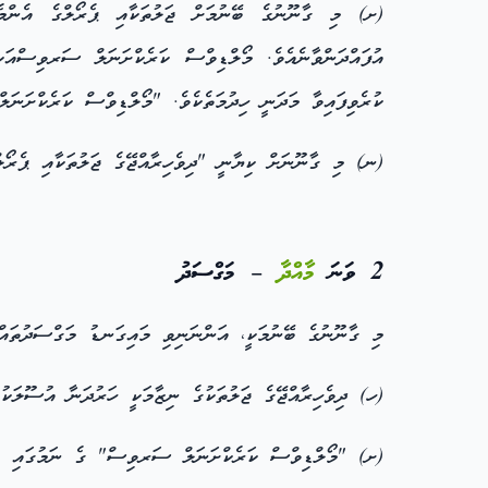
(ށ) މި ގާނޫނުގެ ބޭނުމަށް ޖަލުތަކާއި ޕެރޯލްގެ އެންމެ
އުފައްދަންވާނެއެވެ. މޯލްޑިވްސް ކަރެކްށަނަލް ސަރވިސް
ކުރެވިފައިވާ މަދަނީ ހިދުމަތެކެވެ. "މޯލްޑިވްސް ކަރެކްށަ
(ނ) މި ގާނޫނަށް ކިޔާނީ "ދިވެހިރާއްޖޭގެ ޖަލުތަކާއި ޕެރޯލ
2 ވަނަ
މާއްދާ
– މަގްސަދު
މި ގާނޫނުގެ ބޭނުމަކީ، އަންނަނިވި މައިގަނޑު މަގްސަދުތައް
(ހ) ދިވެހިރާއްޖޭގެ ޖަލުތަކުގެ ނިޒާމަކީ ހަރުދަނާ އުސޫލަކު
(ށ) "މޯލްޑިވްސް ކަރެކްށަނަލް ސަރވިސް" ގެ ނަމުގައި ވަކ