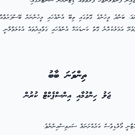
ެއިން ފޮނުވާލަންޖެހޭ ފަރާތްތައް ޑިޓެންށަން ސެންޓަރުގައި؛
ަ، ބަންދު މީހުންގެ ގޮތުގައި ތިބޭ އެންމެހައި މީހުންނަށް ބޭސްފަރުވާއާއ
ތެރޭ އަމަލުކުރާނެ ގޮތް ކަނޑައަޅާ އެންމެހައި ގަވާއިދުތައް އެކުލަވާލާނީ ތ
ތިންވަނަ ބާބު
ޖަލު ހިންގުމާއި އިންސްޕެކްޓް ކުރުން
އްޓާނީ މޯލްޑިވްސް ކަރެކްށަނަލް ސަރވިސްއިންނެވެ.