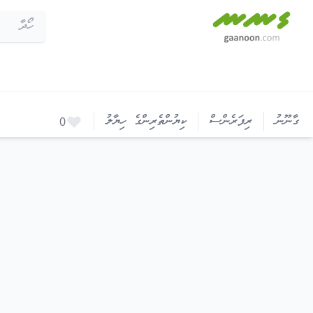
ޖަލުތަކާއި ޕެރޯލްގެ ގާނޫނު (ގާނޫނު ނަންބަރު 2013-14)
ގާނޫނު
ރިފަރެންސް
ކިޔުންތެރިންގެ ހިޔާލު
0