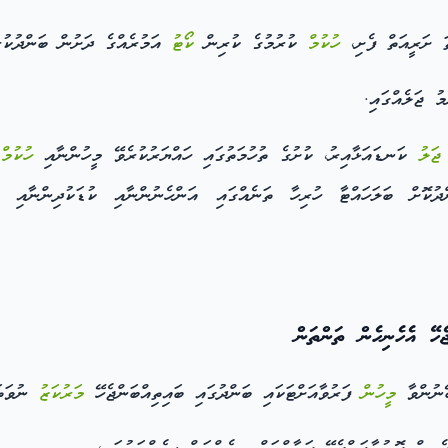
ަ ށަރީއަތް ފެށި،
ހުކުމް
ކުރުމުގެ ކުރިން
ކޯޓު
އަމުރެއްގެ ދަށުން ބަންދުކ
 ޖަލެއްގައި.
ް
ޖަލު
ކަނޑައަޅާއިރު، ކުށުގެ ތުހުމަތުގައި ހައްޔަރުކުރެވޭ މީހުންނާއި
ހުކުމް
ތ
ކޮށް ބަލަހައްޓާ ހުރިހާ ތަނެއްގައި އަންހެނުންނާއި ކުޑަކުދިންނާއ
ހޭ އެހެނިހެން ތަންތަން
ބޭނުންވާ
މީހުން
ފަރުވާއަށްޓަކައި ބަންދުގައި ބައިތިއްބަންޖެހޭ
މަރުކަޒު
ނުވަތަ 