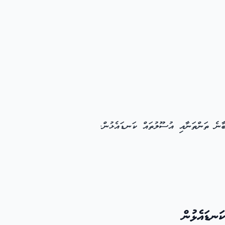
ާނެ ތަންތަނާއި އުސޫލުތައް ކަނޑައެޅުން.
ަނޑައެޅުން