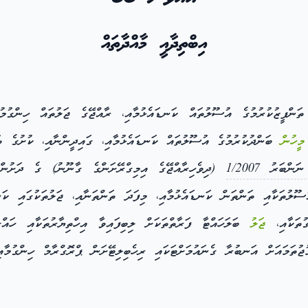
އިބްތިދާއީ މާއްދާތައް
ްފީޒުކުރުމުގެ އުސޫލުތައް ކަނޑައެޅުމާއި، ރާއްޖޭގެ ޖަލުތައް ހިންގުމުގ
މީހުން
ބަންދުކުރުމުގެ އުސޫލުތައް ކަނޑައެޅުމާއި، ގައިދީންނާއި، ކުށުގެ ތު
ންބަރު 1/2007
(ދިވެހިރާއްޖޭގެ އިމިގްރޭށަންގެ ގާނޫނު) ގެ ދަށުނ
ުސޫލުތަކާއި ތަންތަން ކަނޑައެޅުމާއި، މިފަދަ ތަންތަނާއި، ޖަލުތަކުގައި ކަ
ގުތަކާއި،
ޖަލު
ބަލަހައްޓާ ފަރާތްތަކަށް ލިބިފައިވާ އިހްތިޔާރުތަކާއި ހައްގ
ުޖުތަމައަށް އަނބުރާ ގެނައުމަށްޓަކައި ރިހެބިލިޓޭށަން ޕްރޮގްރާމް ހިންގުމ