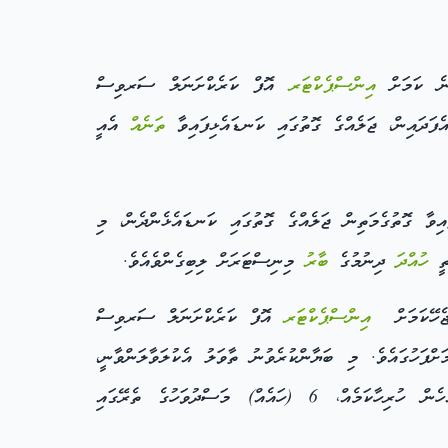
ހޭނެ ކަމަށް
އިންސްޕެކްޓަރ
އޮފް ކަރެކްށަނަލް ސަރވިސް
ެފަދައިން، ޖަލެއްގެ ގޮތުގައި ކަނޑައެޅިފައިވާ
ތަނެއް
އެއީ
ވާ ގޮތުގެމަތިން ޖަލެއްގެ ގޮތުގައި ކަނޑައެޅެންދެން، މި
ހުއްދަ
ދިނުމުގެ
ބާރު
މިނިސްޓަރަށް ލިބިގެންވެއެވެ.
ޖެހޭކަމަށް
އިންސްޕެކްޓަރ
އޮފް ކަރެކްށަނަލް ސަރވިސް
ށްފަހުގައެވެ. މި ބަޔާންކުރެވުނު ތާވަލު އެކުލަވާލަންވާނީ،
އިމާރާތަށް ގެންނަންޖެހޭ ބޮޑެތި ބަދަލުތަކާއި، ބަޖެޓުގައި ހިމެނިފައިނުވާ ބޮޑެތި ހަރަދުތައް ކުރަންޖެހޭ ކަންކަން ފިޔަވައި އެހެން ހުރިހާކަމެއް، 6 (ހައެއް) މަސްދުވަހުގެ ތެރޭގައި