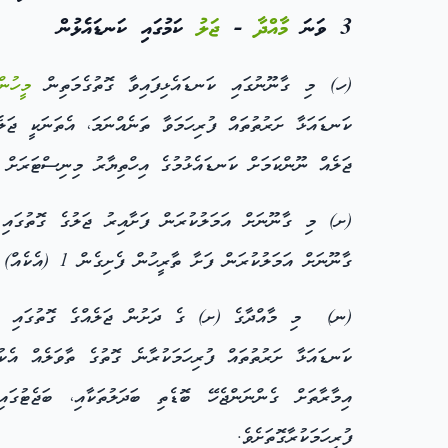
3 ވަނަ
މާއްދާ
-
ޖަލު
ކަމުގައި ކަނޑައެޅުން
(ހ) މި ގާނޫނުގައި ކަނޑައެޅިފައިވާ ގޮތުގެމަތިން
މީހުން
ކަނޑައަޅާ ށަރުތުތައް ފުރިހަމަވާ ތަނެއްނަމަ، އެތަނަކީ ޖަލ
ޖަލެއް ނޫންކަމަށް ކަނޑައެޅުމުގެ އިހްތިޔާރު މިނިސްޓަރަށް ލ
(ށ) މި ގާނޫނަށް އަމަލުކުރަން ފަށާއިރު ޖަލުގެ ގޮތުގައި 
ގާނޫނަށް އަމަލުކުރަން ފަށާ ތާރީހުން ފެށިގެން 1 (އެކެއް) އަހަރަށްވުރެ ދިގު ނޫން މުއްދަތަކަށް ޖަލުގެ ގޮތުގައި ބޭނުންކުރުމުގެ ވަގުތީ
(ނ) މި މާއްދާގެ (ށ) ގެ ދަށުން ޖަލެއްގެ ގޮތުގައި ބޭ
ކަނޑައަޅާ ށަރުތުތައް ފުރިހަމަކުރާނެ ގޮތުގެ ތާވަލެއް އެކުލ
ފުރިހަމަކުރާގޮތަށެވެ.