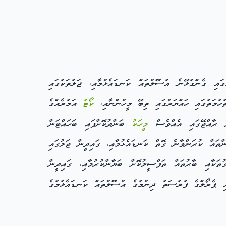
ައި ގެންގުޅޭނެ އުސޫލުތައް ކަނޑައެޅުމާއި، ޖަލުތަކުގައި
ހުމަތުގައި ހައްޔަރުގައި ތިބޭ މީހުންނާއި،
ކޯޓު
އަމުރެއްގެ
ް ރާއްޖޭގައި އެއްވެސް
މީހަކު
ބަންދުކޮށްފައި ބަހައްޓަން
ންތައް ކުރަންވާނެ ގޮތް ކަނޑައެޅުމާއި، ގައިދީން ޖަލުގައި
ުތަކާއި ބާރުތައް ތަފްސީލުކޮށް ބަޔާންކުރުމާއި، ގައިދީން
ާއި ޕެރޯލްގެ ފުރުސަތު ދިނުމުގެ އުސޫލުތައް ކަނޑައެޅުމުގެ