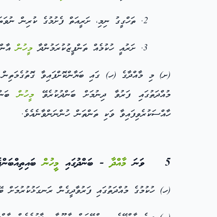
ތަހްގީގު ނިމި، ށަރީއަތް ފެށުމުގެ ކުރިން ނުވަތ
ށަރުއީ ހުކުމެއް ތަންފީޒުކުރަމުންދާ
މީހުން
އާންމު
(ށ) މި މާއްދާގެ (ހ) ގައި ބަޔާންކޮށްފައިވާ ގޮތުގެމަތިނ
މުއްދަތުގައި ފަރުވާ ދިނުމަށް ބަންދުކުރެވޭ
މީހުން
ބަންދު
ހާއްސަކުރެވިފައިވާ ވަކި ތަންތަން ހުންނަންވާނެއެވެ.
5 ވަނަ
މާއްދާ
- ބަންދުގައި
މީހުން
ބައިތިއްބަންޖެ
(ހ) ހުކުމުގެ މުއްދަތުގައި ފަރުވާދީގެން ރަނގަޅުކުރުމަށް 