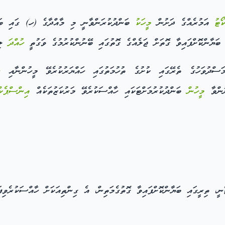
ޯޓު
އަމުރެއްގެ ދަށުން
މީހަކު
ބަންދުކުރަންވާނީ މި މާއްދާގެ (ހ) ގައި ބަޔާނ
ބަޔާންކޮށްފައިވާ ގޮތަށް ޖަލެއްގެ ގޮތުގައި ބޭނުންކުރުމުގެ ވަގުތީ
ހުއްދަ
ލިބ
ހ
ނުންވާ
މީހުން
ބަންދުކުރުމަށްޓަކައި ހާއްސަކުރެވޭ މަރުކަޒުތަކެއް
އިންސްޕެކ
ީ، ތިރީގައި ބަޔާންކޮށްފައިވާ ގޮތުގެމަތިން، އެ ގިންތިއަކަށް ހާއްސަކުރެވިފަ