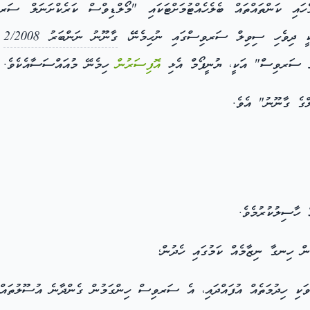
ހައި ކަންތައްތައް ބެލެހެއްޓުމަށްޓަކައި "މޯލްޑިވްސް ކަރެކްށަނަލް ސ
އަކީ ދިވެހި ސިވިލް ސަރވިސްގައި ނުހިމެނޭ،
ގާނޫނު ނަންބަރު 2/2008
ނަލް ސަރވިސް" އަކީ، ޔުނީފޯމް އެޅި
އޮފިސަރުން
ހިމެނޭ މުއައްސަސާއެކެވެ.
ްގެ ގާނޫނު" އެވެ.
 ހާސިލުކުރުމެވެ.
ން ހިނގާ ނިޒާމެއް ކަމުގައި ހެދުން؛
ި ހިދުމަތެއް އުފައްދައި، އެ ސަރވިސް ހިންގަމުން ގެންދާނެ އުސޫލުތައް 