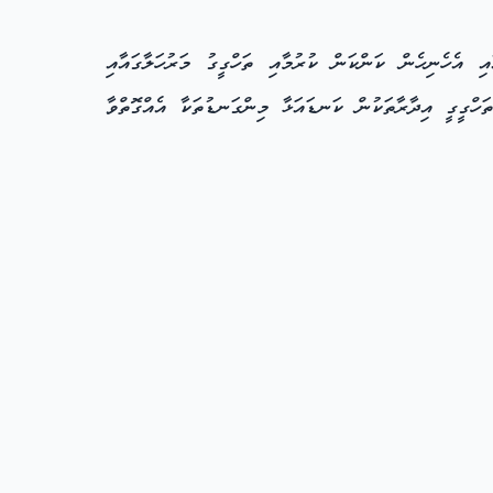
ި އެހެނިހެން ކަންކަން ކުރުމާއި ތަހްގީގު މަރުހަލާގައާއި
ަހްގީގީ އިދާރާތަކުން ކަނޑައަޅާ މިންގަނޑުތަކާ އެއްގޮތްވާ