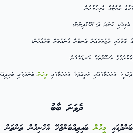
މުގެ ވެއްޓެއް ގާއިމުކުރުން؛
ެކިއެކި ހުނަރު ދަސްކޮށްދިނުން؛
ެ ގޮތުގައި މުޖުތަމައަށް އަނބުރާ ގެނައުމަށް ބާރުއެޅުން؛
ުކުރުމުގެ އުސޫލުތައް ކަނޑައެޅުން؛
ަހްގީގު މަރުހަލާގައާއި ށަރީއަތުގެ މަރުހަލާގައި
މީހުން
ބަންދުގައި ބައިތިއްބ
ދެވަނަ ބާބު
ބަންދުގައި
މީހުން
ބައިތިއްބަންޖެހޭ އެހެނިހެން ތަންތަން ކ