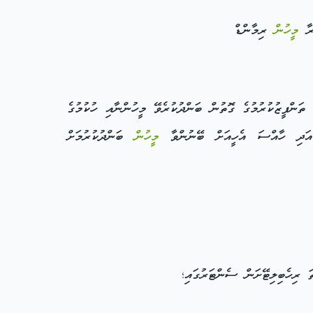
ުރާ
މީހުން
ރިމާންޑް
ަންފީޒުކުރުމުގެ ގޮތުން ބަންދުކުރެވޭ މީހުންނާއި ހުކުމުގެ
ި އަދި ހާއްސަ އެހީއަށް ބޭނުންވާ
މީހުން
ބަންދުކުރުމަށް
ރިހެބިލިޓޭށަން ސެންޓަރުގައި؛