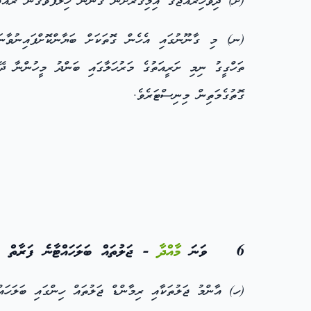
(ށ) ދިވެހިރާއްޖޭގެ އިމިގްރޭށަން ގާނޫނާ ހިލާފުވެގެން ރާއްޖ
(ނ) މި ގާނޫނުގައި އެހެން ގޮތަކަށް ބަޔާންކޮށްފައިނުވާނަމ
ތަހްގީގު ނިމި ށަރީއަތުގެ މަރުހަލާގައި ބަންދު މީހުންނާ ދޭ
ގޮތުގެމަތިން މިނިސްޓަރެވެ.
6 ވަނަ
މާއްދާ
- ޖަލުތައް ބަލަހައްޓާނެ ފަރާތް
(ހ) އާންމު ޖަލުތަކާއި ރިމާންޑް ޖަލުތައް ހިންގައި ބަލަހަ