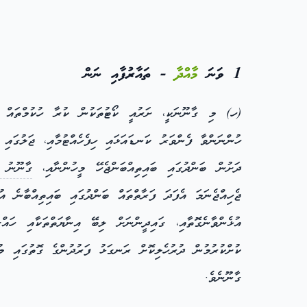
1 ވަނަ
މާއްދާ
- ތައާރުފާއި ނަން
(ހ) މި ގާނޫނަކީ، ށަރުއީ ކޯޓުތަކުން ކުރާ ހުކުމްތައް ތަނ
ހުންނަންވާ ފެންވަރު ކަނޑައަޅައި ހިފެހެއްޓުމާއި، ޖަލުގައި
ދަށުން ބަންދުގައި ބައިތިއްބަންޖެހޭ މީހުންނާއި،
ގާނޫނު ނަ
ޖެހިއްޖެނަމަ އެފަދަ ފަރާތްތައް ބަންދުގައި ބައިތިއްބާނެ އ
އުޅެންވާނެގޮތާއި، ގައިދީންނަށް ލިބޭ އިނާޔަތްތަކާއި ހައް
ކުށްކުރުމުން ދުރުހެލިކޮށް ރަނގަޅު ފަރުދުންގެ ގޮތުގައި މ
ގާނޫނެވެ.