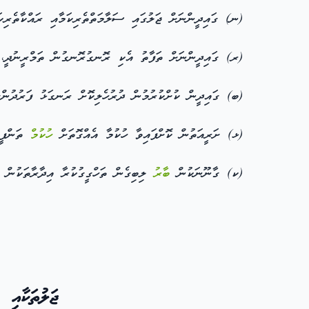
(ނ) ގައިދީންނަށް ޖަލުގައި ސަލާމަތްތެރިކަމާއި ރައްކާތެރިކަ
(ރ) ގައިދީންނަށް ތަފާތު އެކި ރޮނގުރޮނގުން ތަމްރީނުދީ، އ
(ބ) ގައިދީން ކުށްކުރުމުން ދުރުހެލިކޮށް ރަނގަޅު ފަރުދުންގ
(ޅ) ށަރީއަތުން ކޮށްފައިވާ ހުކުމާ އެއްގޮތަށް
ހުކުމް
ތަންފީޒ
(ކ) ގާނޫނަކުން
ބާރު
ލިބިގެން ތަހްގީގުކުރާ އިދާރާތަކުން ތ
ޖަލުތަކާއި 