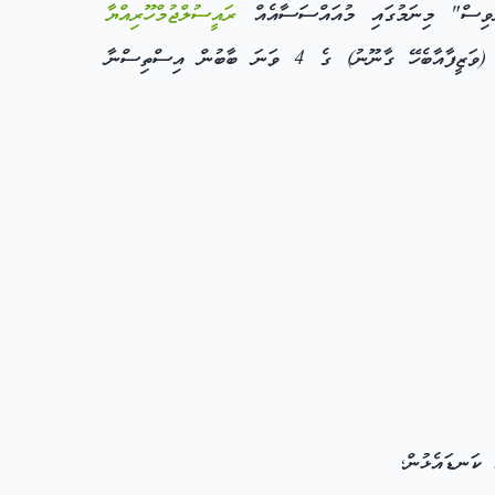
ަރވިސް" މިނަމުގައި މުއައްސަސާއެއް
ރައީސުލްޖުމްހޫރިއްޔާ
(ވަޒީފާއާބެހޭ ގާނޫނު) ގެ 4 ވަނަ ބާބުން އިސްތިސްނާ
ކަނޑައެޅުން؛