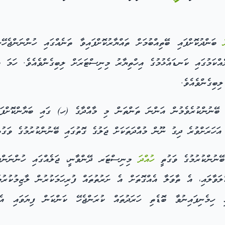
ބަންދުކޮށްފައި ބޭތިއްބުމަށް ތައްޔާރުކޮށްފައިވާ ތަނެއްގައި ހުންނަންޖެ
ެއްކަމުގައި ކަނޑައެޅުމުގެ އިހްތިޔާރު މިނިސްޓަރަށް ލިބިގެންވެއެވެ. ހަމަ އ
ިބިގެންވެއެވެ.
ބޭނުންކުރެވެމުން އަންނަ ތަންތަން މި މާއްދާގެ (ހ) ގައި ބަޔާންކޮށްފައި
ނުންކުރުމުގެ ވަގުތީ
ހުއްދަ
މިނިސްޓަރ ދޭންވާނީ، ޖަލެއްގައި ހުންނަން
ަވާލައި، އެ ތާވަލާ އެއްގޮތަށް އެ ށަރުތުތައް ފުރިހަމަކުރުން ލާޒިމުކުރުމަ