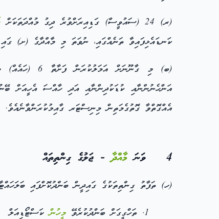
(ރ) 24 (ސައުވީސް) ގަޑިއިރަށްވުރެ ދިގު މުއްދަތަކަށް
ކ
ކަނޑައެޅިފައިވާ ތަނެއްގައި، ނުވަތަ މި މާއްދާގެ (ށ) ގައި 
(ބ) މި ގާނޫނަށް އަމަލުކުރަން ފަށާތާ 6 (ހައެއް) މަސްދުވަހުގެ ތެރޭގައި ކުށުގެ ތުހުމަތުގައި ހައްޔަރުކުރެވޭ މީހުންނާއި
އަންހެނުންނާއި ކުޑަކުދިންނާއި އަދި ހާއްސަ އެހީއަށް ބޭ
އެއްގޮތްވާ ގޮތުގެމަތިން މިނިސްޓަރ ގާއިމުކުރަންވާނެއެވެ.
4 ވަނަ
މާއްދާ
- ޖަލުގެ ގިންތިތައް
(ހ) ތަފާތު ގިންތިތަކުގެ ގައިދީން ބަންދުކޮށްފައި ބަލަހައްޓާނ
ތަހްގީގަށް ބަންދުކުރެވޭ
މީހުން
ކަސްޓޯޑިއަލް