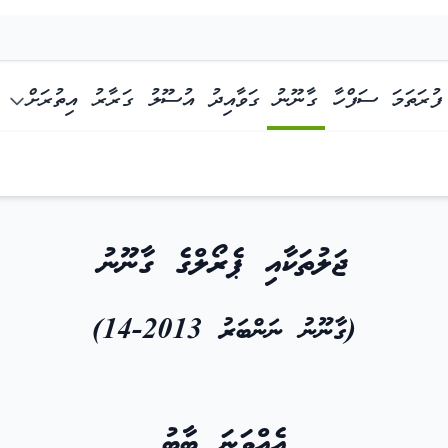
ފުރަތަމަ ސަފްހާ
ގާނޫނު
ގަވާއިދު
އުސޫލު
ގަރާރު
އިތުރަށް
ޖަލުތަކާއި ޕެރޯލްގެ ގާނޫނު
(ގާނޫނު ނަންބަރު 2013-14)
އެއްވަނަ ބާބު