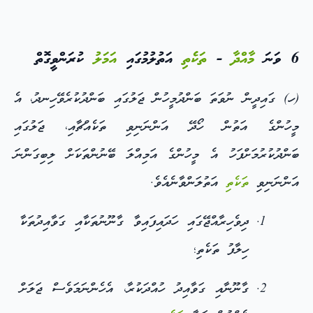
6 ވަނަ
މާއްދާ
-
ތަކެތި
އަތުލުމުގައި
އަމަލު
ކުރަންވީގޮތް
(ހ) ގައިދީން ނުވަތަ ބަންދުމީހުން ޖަލުގައި ބަންދުކުރެވޭހިނދު، އެ
މީހުންގެ އަތުން ހޯދޭ އަންނަނިވި ތަކެއްޗާއި، ޖަލުގައި
ބަންދުކުރުމަށްފަހު އެ މީހުންގެ އަމިއްލަ ބޭނުންތަކަށް ލިބިގަންނަ
އަންނަނިވި
ތަކެތި
އަތުލަންވާނެއެވެ.
ދިވެހިރާއްޖޭގައި ހަދައިފައިވާ ގާނޫނުތަކާއި ގަވާއިދުތަކާ
ހިލާފު ތަކެތި؛
ގާނޫނާއި ގަވާއިދު ހުއްދަކުރާ، އެހެންނަމަވެސް ޖަލަށް