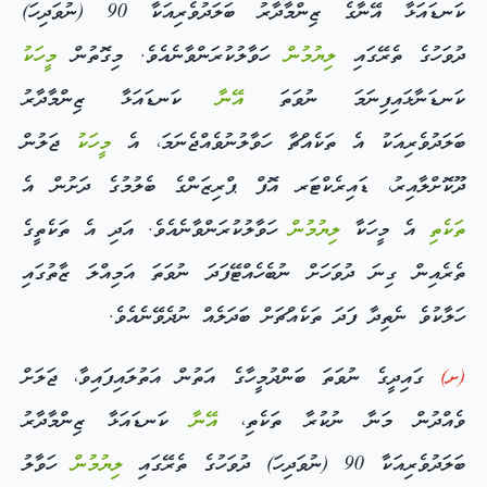
ކަނޑައަޅާ އޭނާގެ ޒިންމާދާރު ބަލަދުވެރިއަކާ 90 (ނުވަދިހަ)
ދުވަހުގެ ތެރޭގައި
ލިޔުމުން
ހަވާލުކުރަންވާނެއެވެ. މިގޮތުން
މީހަކު
ކަނޑަނާޅައިފިނަމަ ނުވަތަ
އޭނާ
ކަނޑައަޅާ ޒިންމާދާރު
ބަލަދުވެރިއަކު އެ ތަކެއްޗާ ހަވާލުނުވެއްޖެނަމަ، އެ
މީހަކު
ޖަލުން
ދޫކޮށްލާއިރު، ޑައިރެކްޓަރ އޮފް ޕްރިޒަންގެ ބެލުމުގެ ދަށުން އެ
ތަކެތި
އެ މީހަކާ
ލިޔުމުން
ހަވާލުކުރަންވާނެއެވެ. އަދި އެ ތަކެތީގެ
ތެރެއިން ގިނަ ދުވަހަށް ނުބެހެއްޓޭފަދަ ނުވަތަ އަމިއްލަ ޒާތުގައި
ހަލާކުވެ ނެތިދާ ފަދަ ތަކެއްޗަށް ބަދަލެއް ނުދެވޭނެއެވެ.
(ށ)
ގައިދީގެ ނުވަތަ ބަންދުމީހާގެ އަތުން އަތުލައިފައިވާ، ޖަލަށް
ވެއްދުން މަނާ ނުކުރާ ތަކެތި،
އޭނާ
ކަނޑައަޅާ ޒިންމާދާރު
ބަލަދުވެރިއަކާ 90 (ނުވަދިހަ) ދުވަހުގެ ތެރޭގައި
ލިޔުމުން
ހަވާލު