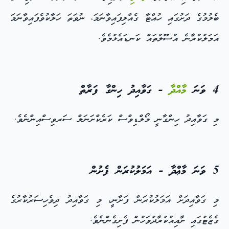
ބެލުމުގެ ދަށުގައި ހުއްޓާ ގެއްލިފައިވާނަމަ، ނުވަތަ ހަލާކުވެފައިވާނަމަ
އަމަލުކުރާނެ އުސޫލުތައް ކަނޑައެޅުމެވެ.
4 ވަނަ
މާއްދާ
- ގަވާއިދު ހިންގާ ފަރާތް
މި ގަވާއިދު ހިންގާނީ މޯލްޑިވްސް ކަރެކްށަނަލް ސަރވިސްއިންނެވެ.
5 ވަނަ މާޢްދާ - އަމަލުކުރަން ފެށުން
މި ގަވާއިދަށް އަމަލުކުރަން ފަށާނީ، މި ގަވާއިދު ދިވެހިސަރުކާރުގެ
ގެޒެޓުގައި ށާއިއުކުރާދުވަހުން ފެށިގެންނެވެ.