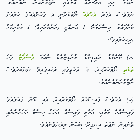
ނުވަތަ ރިހި އެއްޗެއްގެ ގޮތުގައި ނޯޓުކޮށްގެން ނުވާނެއެވެ.
ނަމަވެސް، އެފަދަ
އެއްޗެއް
ނޯޓުކުރާނީ އެ ގަހަނާއެއްގެ ކުލައަށް
ބަލާފައެވެ. މިސާލަކަށް: 1 އަނގޮޓި (ރަންކުލައިގެ) 1 ކެވެލިކޮޅު
(ރިހިކުލައިގެ).
(ޅ) ކޭށްކާޑު، އައިޑީކާޑު، ކުރެޑިޓްކާޑު ނުވަތަ
ޕާސްޕޯޓު
ފަދަ
ތަކެތި
ނޯޓުކުރާއިރު، އެ ތަކެތީގައި ޖަހައިފައިވާ ނަންބަރުވެސް
ނޯޓުކުރަންވާނެއެވެ.
(ކ) އެއްވެސް ފައިސާއެއް ނޯޓުކުރާއިރު އެއީ ކޮން ގައުމެއްގެ
ފައިސާއެއް ކަމާއި، އަތުލި ފައިސާގެ އަދަދު ހިސާބު އަދަދުންނާއި
ތާނައިން ނުވަތަ އިނގިރޭސިބަހުން ލިޔަންވާނެއެވެ.