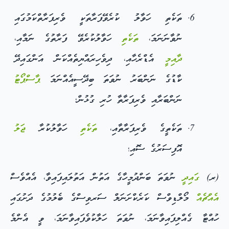
ތަކެތި ހަވާލު ކުރެވޭފަރާތަކީ ވެރިފަރާތްކަމުގައި
ނުވާނަނަމަ،
ތަކެތި
ހަވާލުކުރެވޭ ފަރާތުގެ ނަމާއި،
ދާއިމީ
އެޑްރެހާއި، ދިވެހިރައްޔިތެއްކަން އަންގައިދޭ
ކާޑުގެ ނަންބަރު ނުވަތަ ބިދޭސީއެއްނަމަ
ޕާސްޕޯޓު
ނަންބަރާއި ވެރިފަރާތާ ހުރި ގުޅުން؛
ތަކެތީގެ ވެރިފަރާތާއި،
ތަކެތި
ހަވާލުކުރާ
ޖަލު
އޮފިސަރުގެ ސޮއި؛
(ރ)
ގައިދީ
ނުވަތަ ބަންދުމީހާގެ އަތުން އަތުލައިފައިވާ، އެއްވެސް
އެއްޗެއް
މޯލްޑިވްސް ކަރެކްށަނަލް ސަރވިސްގެ ބެލުމުގެ ދަށުގައި
ހުއްޓާ ގެއްލިފައިވާނަމަ، ނުވަތަ ހަލާކުވެފައިވާނަމަ، ވީ އެންމެ