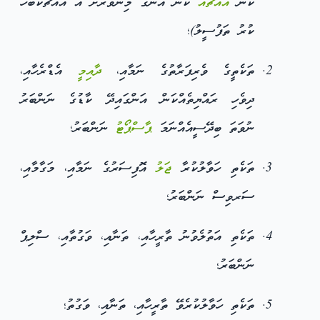
ކޮން
އެއްޗެއް
ކަން އެނގޭ މިންވަރަށް އެ އެއްޗަކާބެހޭ
ކުރު ތަފުސީލު)؛
ތަކެތީގެ ވެރިފަރާތުގެ ނަމާއި،
ދާއިމީ
އެޑްރެހާއި،
ދިވެހި ރައްޔިތެއްކަން އަންގައިދޭ ކާޑުގެ ނަންބަރު
ނުވަތަ ބިދޭސީއެއްނަމަ
ޕާސްޕޯޓު
ނަންބަރު؛
ތަކެތި ހަވާލުކުރާ
ޖަލު
އޮފިސަރުގެ ނަމާއި، މަގާމާއި،
ސަރވިސް ނަންބަރު؛
ތަކެތި އަތުލެވުނު ތާރީހާއި، ތަނާއި، ވަގުތާއި، ސްލިޕް
ނަންބަރު؛
ތަކެތި ހަވާލުކުރެވޭ ތާރީހާއި، ތަނާއި، ވަގުތު؛