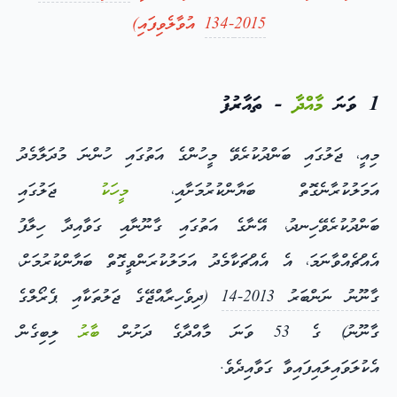
2015-134
އުވާލެވިފައި)
1 ވަނަ
މާއްދާ
- ތައާރުފު
މިއީ، ޖަލުގައި ބަންދުކުރެވޭ މީހުންގެ އަތުގައި ހުންނަ މުދަލާމެދު
އަމަލުކުރާނެގޮތް ބަޔާންކުރުމަށާއި،
މީހަކު
ޖަލުގައި
ބަންދުކުރެވޭހިނދު، އޭނާގެ އަތުގައި ގާނޫނާއި ގަވާއިދާ ހިލާފު
އެއްޗެއްވާނަމަ، އެ އެއްޗަކާމެދު އަމަލުކުރަންވީގޮތް ބަޔާންކުރުމަށް،
ގާނޫނު ނަންބަރު 2013-14
(ދިވެހިރާއްޖޭގެ ޖަލުތަކާއި ޕެރޯލްގެ
ގާނޫނު) ގެ 53 ވަނަ މާއްދާގެ ދަށުން
ބާރު
ލިބިގެން
އެކުލަވައިލައިފައިވާ ގަވާއިދެވެ.