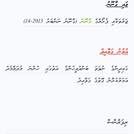
މައި ގާނޫނު
ޖަލުތަކާއި ޕެރޯލްގެ
ގާނޫނު
(ގާނޫނު ނަންބަރު 2013-14)
އުވުނު ގަވާއިދު
ގައިދީންގެ ނުވަތަ ބަންދުމީހުންގެ އަތުގައި ހުންނަ މުދަލާމެދު
އަމަލުކުރާނެ ގޮތުގެ ގަވާއިދު
ރިފަރެންސް