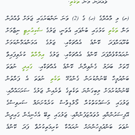
ވެއްދުން މަނާ
ތަކެތި
.
(ށ) މި މާއްދާގެ (ހ) ގެ (2) ވަނަ ނަންބަރުގައި ޖަލަށް ވެއްދުން
މަނާ
ތަކެތި
ކަމުގައި ބުނެފައި އެވަނީ، ޖަލުގެ
ސެކިއުރިޓީ
ނިޒާމަށް
ބުރޫއަރާފަދަ ކޮންމެ އެއްޗަކާއި، ޖަލުގެ އަމަންއަމާންކަމަށް
ނުރައްކާވެދާފަދަ ކޮންމެ އެއްޗަކާއި، ޖަލުގެ
އިމާރާތް
ކުރެވިފައިވާ
ގޮތަށް ބަދަލު ގެނެވިދާނެ ކޮންމެ އެއްޗަކާއި،
ގައިދީ
ނުވަތަ
ބަންދުމީހާ ބޭނުންކުރަން ގެންގުޅޭ
ތަކެތި
ނުވަތަ އެ ފަރާތުން
ބޭނުންކުރުމަށް ލިބިގަންނަ ތަކެތީގެ ތެރެއިން ޖަލުގެ ސަރަހައްދާއި،
ޖަލުގައި މަސައްކަތްކުރާ މޯލްޑިވްސް ކަރެކްށަނަލް ސަރވިސްގެ
އޮފިސަރުންނާއި މުވައްޒަފުންނާއި، ޖަލުގައި ތިބޭ އެހެނިހެން ގައިދީން
ނުވަތަ ބަންދުމީހުންނަށް ނުރައްކާ ކުރިމަތިކުރުވާ ފަދަ ކޮންމެ