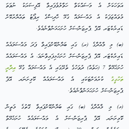
އަވަހަކަށް އެ މަސައްކަތާ ހަވާލުވެފައިވާ އޮފިސަރަކު ނުވަތަ
މުވައްޒަފަކު އެ މައްސަލައާ ގުޅޭ ހާދިސާގެ ރިޕޯޓު ތައްޔާރުކޮށް
ޑައިރެކްޓަރ އޮފް ޕްރިޒަންސަށް ހުށަހަޅަންވާނެއެވެ.
(ބ) މި މާއްދާގެ (ރ) ގައި ބަޔާންކޮށްފައިވާ ފަދަ މައްސަލައެއް
ޑައިރެކްޓަރ އޮފް ޕްރިޒަންސަށް ހުށަހެޅިފައިވާނަމަ، އެ މައްސަލައެއް
ހުށަހެޅޭތާ 7 (ހަތެއް) ދުވަހުގެ ތެރޭގައި އެ މައްސަލައާ ގުޅޭ
އިދާރީ
ތަހުގީގު
ކުރުމަށްޓަކައި އެ މައްސަލައެއް ކޮމިށަނަރ އޮފް
ޕްރިޒަންސަށް ހުށަހަޅަންވާނެއެވެ.
(ޅ) މި މާއްދާގެ (ބ) ގައި ބަޔާންކޮށްފައިވާ ގޮތުގެ މަތީން
ކޮމިށަނަރ އޮފް ޕްރިޒަންސަށް އެ މައްސަލައެއް ހުށަހެޅޭތާ