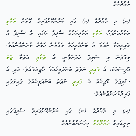
އެއްޗެކެވެ.
(ނ) މި މާއްދާގެ (ހ) ގައި ބަޔާންކޮށްފައިވާ ގޮތަށް
ތަކެތި
އަތުލުމަށްފަހު،
ތަކެތި
އަތުލިކަމުގެ ސްލިޕް ހަދައި، އެ ސްލިޕް އެ
ގައިދީއަކާ ނުވަތަ އެ ބަންދުމީހަކާ ވަގުތުން ހަވާލު ކުރަންވާނެއެވެ.
މިގޮތުން މި ސްލިޕް ހަދަންވާނީ، އެ
ތަކެތި
އަތުލާ
ޖަލު
އޮފިސަރަކު، އެ
ގައިދީ
ނުވަތަ ބަންދުމީހެއްގެ ހާޒިރުގައެވެ. އަދި އެ
ސްލިޕުގެ ކޮޕީއެއް އެ
ގައިދީ
ނުވަތަ ބަންދުމީހެއްގެ ފައިލުގައި
ފައިލްކުރަންވާނެއެވެ.
(ރ) މި މާއްދާގެ (ނ) ގައި ބަޔާންކޮށްފައިވާ ސްލިޕުގައި
ތިރީގައިވާ
މައުލޫމާތު
ހިމަނަންވާނެއެވެ.