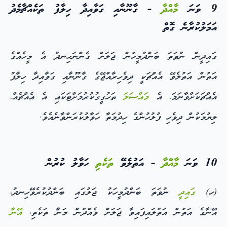
9 ވަނަ
މާއްދާ
- ގާނޫނާއި ގަވާއިދާ ހިލާފު ތަކެއްޗާމެދު
އަމަލުކުރާނެ ގޮތް
ގައިދީން ނުވަތަ ބަންދުމީހުން ޖަލަށް ގެންނަހިނދު އެ މީހެއްގެ
އަތުން އަތުލެވޭ އެއްޗަކީ ދިވެހިރާއްޖޭގެ ގާނޫނާއި ގަވާއިދާ ހިލާފު
އެއްޗަކަށްވާނަމަ، އެ
މައްސަލަ
ތަހުގީގުކުރުމަށްޓަކައި އެ އެއްޗެއް،
ލިޔުމަކުން ދިވެހި ފުލުހުންގެ ހިދުމަތާ ހަވާލުކުރަންވާނެއެވެ.
10 ވަނަ
މާއްދާ
- އަތުލެވޭ
ތަކެތި
ހަވާލު ކުރުން
(ހ)
ގައިދީ
ނުވަތަ ބަންދުމީހަކު ޖަލުގައި ބަންދުކުރެވޭހިނދު،
އޭނާގެ އަތުން އަތުލައިފައިވާ ޖަލަށް ވެއްދުން މަނާ ތަކެތި،
އޭނާ