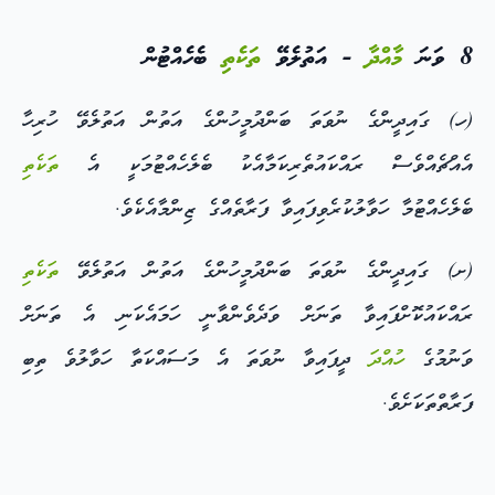
8 ވަނަ
މާއްދާ
- އަތުލެވޭ
ތަކެތި
ބެހެއްޓުން
(ހ) ގައިދީންގެ ނުވަތަ ބަންދުމީހުންގެ އަތުން އަތުލެވޭ ހުރިހާ
އެއްޗެއްވެސް ރައްކައުތެރިކަމާއެކު ބެލެހެއްޓުމަކީ އެ
ތަކެތި
ބެލެހެއްޓުމާ ހަވާލުކުރެވިފައިވާ ފަރާތެއްގެ ޒިންމާއެކެވެ.
(ށ) ގައިދީންގެ ނުވަތަ ބަންދުމީހުންގެ އަތުން އަތުލެވޭ
ތަކެތި
ރައްކައުކޮށްފައިވާ ތަނަށް ވަދެވެންވާނީ ހަމައެކަނި އެ ތަނަށް
ވަނުމުގެ
ހުއްދަ
ދީފައިވާ ނުވަތަ އެ މަސައްކަތާ ހަވާލުވެ ތިބި
ފަރާތްތަކަށެވެ.