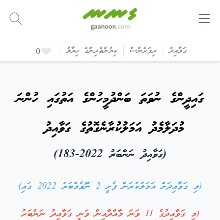
-
ގަވާއިދު
ރިފަރެންސް
ކިޔުންތެރިންގެ ހިޔާލު
0
ގައިދީންގެ ނުވަތަ ބަންދުމީހުންގެ އަތުގައި ހުންނަ
މުދަލާމެދު އަމަލުކުރާނެގޮތުގެ ގަވާއިދު
(ގަވާއިދު ނަންބަރު 2022-183)
(މި ގަވާއިދަށް އަމަލުކުރަން ފެށީ 2 ނޮވެމްބަރު 2022 ގައި)
(މި ގަވާއިދުގެ 11 ވަނަ މާއްދާއިން ވަނީ
ގަވާއިދު ނަންބަރު