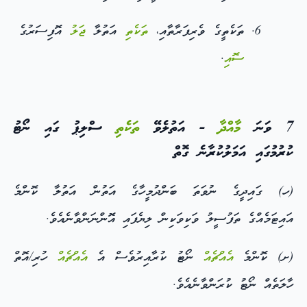
ތަކެތީގެ ވެރިފަރާތާއި،
ތަކެތި
އަތުލާ
ޖަލު
އޮފިސަރުގެ
ސޮއި
.
7 ވަނަ
މާއްދާ
- އަތުލެވޭ
ތަކެތި
ސްލިޕު ގައި ނޯޓު
ކުރުމުގައި އަމަލުކުރާނެ ގޮތް
(ހ) ގައިދީގެ ނުވަތަ ބަންދުމީހާގެ އަތުން އަތުލާ ކޮންމެ
އައިޓަމެއްގެ ތަފުސީލު ވަކިވަކިން ލިޔެފައި އޮންނަންވާނެއެވެ.
(ށ) ކޮންމެ
އެއްޗެއް
ނޯޓު ކުރާއިރުވެސް އެ
އެއްޗެއް
ހުރި/އޮތް
ހާލަތެއް ނޯޓު ކުރަންވާނެއެވެ.