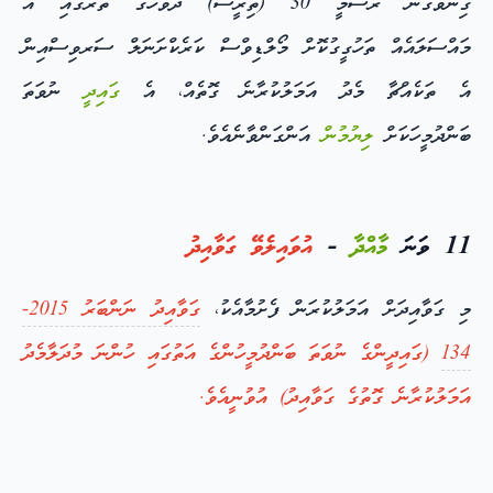
ގިނަވެގެން ރަސްމީ 30 (ތިރީސް) ދުވަހުގެ ތެރޭގައި އެ
މައްސަލައެއް ތަހުގީގުކޮށް މޯލްޑިވްސް ކަރެކްށަނަލް ސަރވިސްއިން
އެ ތަކެއްޗާ މެދު އަމަލުކުރާނެ ގޮތެއް، އެ
ގައިދީ
ނުވަތަ
ބަންދުމީހަކަށް
ލިޔުމުން
އަންގަންވާނެއެވެ.
11 ވަނަ
މާއްދާ
-
އުވައިލެވޭ ގަވާއިދު
މި ގަވާއިދަށް އަމަލުކުރަން ފެށުމާއެކު،
ގަވާއިދު ނަންބަރު 2015-
134
(ގައިދީންގެ ނުވަތަ ބަންދުމީހުންގެ އަތުގައި ހުންނަ މުދަލާމެދު
އަމަލުކުރާނެ ގޮތުގެ ގަވާއިދު) އުވުނީއެވެ.