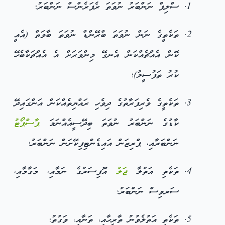
ސްލިޕް ނަންބަރު ނުވަތަ ރެފަރެންސް ނަންބަރު؛
ތަކެތީގެ ނަން ނުވަތަ ބްރޭންޑް ނުވަތަ ބާވަތް (އެއީ
ކޮން އެއްޗެއްކަން އެނގޭ މިންވަރަށް އެ އެއްޗަކާބެހޭ
ކުރު ތަފުސީލު)؛
ތަކެތީގެ ވެރިފަރާތުގެ ދިވެހި ރައްޔިތެއްކަން އަންގައިދޭ
ކާޑުގެ ނަންބަރު ނުވަތަ ބިދޭސީއެއްނަމަ
ޕާސްޕޯޓު
ނަންބަރާއި، ޕްރިޒަން އައިޑެންޓިފިކޭށަން ނަންބަރު؛
ތަކެތި އަތުލާ
ޖަލު
އޮފިސަރުގެ ނަމާއި، މަގާމާއި،
ސަރވިސް ނަންބަރު؛
ތަކެތި އަތުލެވުނު ތާރީހާއި، ތަނާއި، ވަގުތު؛