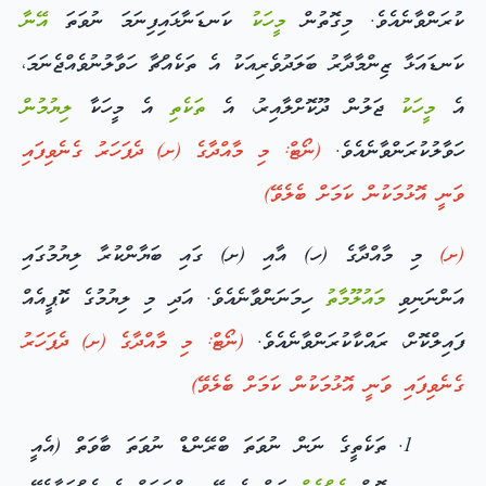
ކުރަންވާނެއެވެ. މިގޮތުން
މީހަކު
ކަނޑަނާޅައިފިނަމަ ނުވަތަ
އޭނާ
ކަނޑައަޅާ ޒިންމާދާރު ބަލަދުވެރިއަކު އެ ތަކެއްޗާ ހަވާލުނުވެއްޖެނަމަ،
އެ
މީހަކު
ޖަލުން ދޫކޮށްލާއިރު، އެ
ތަކެތި
އެ މީހަކާ
ލިޔުމުން
ހަވާލުކުރަންވާނެއެވެ.
(ނޯޓް: މި މާއްދާގެ (ށ) ދެފަހަރު ގެނެވިފައި
ވަނީ އޮޅުމަކުން ކަމަށް ބެލެވޭ)
(ށ)
މި މާއްދާގެ (ހ) އާއި (ށ) ގައި ބަޔާންކުރާ ލިޔުމުގައި
އަންނަނިވި
މައުލޫމާތު
ހިމަނަންވާނެއެވެ. އަދި މި ލިޔުމުގެ ކޮޕީއެއް
ފައިލްކޮށް، ރައްކާކުރަންވާނެއެވެ.
(ނޯޓް: މި މާއްދާގެ (ށ) ދެފަހަރު
ގެނެވިފައި ވަނީ އޮޅުމަކުން ކަމަށް ބެލެވޭ)
ތަކެތީގެ ނަން ނުވަތަ ބްރޭންޑް ނުވަތަ ބާވަތް (އެއީ