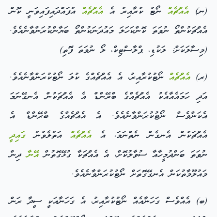
(ނ)
އެއްޗެއް
ނޯޓު ކުރާއިރު އެ
އެއްޗެއް
އުފައްދައިފައިވަނީ ކޮން
އެއްޗަކުންތޯ ނުވަތަ ކޮންކަހަލަ މައުދަނަކުންތޯ ބަޔާންކުރަންވާނެއެވެ.
(މިސާލަކަށް: ލަކުޑި، ޕްލާސްޓިކް، ލޯ ނުވަތަ ފޮތި)
(ރ)
އެއްޗެއް
ނޯޓުކުރާއިރު، އެ އެއްޗެއްގެ ކުލަ ނޯޓުކުރަންވާނެއެވެ.
އަދި ހަމައެއާއެކު އެއްޗެއްގެ ބްރޭންޑް އެ އެއްޗަކުން އެނގޭނަމަ
އެކަންވެސް ނޯޓުކުރަންވާނެއެވެ. އެ އެއްޗެއްގެ ބްރޭންޑް އެ
އެއްޗަކުން އެނގެން ނެތްނަމަ، އެ
އެއްޗެއް
އަތުލެވުނު
ގައިދީ
ނުވަތަ ބަންދުމީހާއާ ސުވާލުކޮށް، އެ އެއްޗަކާ ގުޅޭގޮތުން
އޭނާ
ދިން
މައުލޫމާތުކަން އެނގޭގޮތަށް ނޯޓުކުރަންވާނެއެވެ.
(ބ) އެއްވެސް ގަހަނާއެއް ނޯޓުކުރާއިރު، އެ ގަހަނާއަކީ ސީދާ ރަން