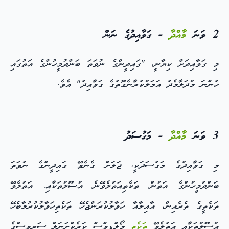
2 ވަނަ
މާއްދާ
- ގަވާއިދުގެ ނަން
މި ގަވާއިދަށް ކިޔާނީ، "ގައިދީންގެ ނުވަތަ ބަންދުމީހުންގެ އަތުގައި
ހުންނަ މުދަލާމެދު އަމަލުކުރާނެގޮތުގެ ގަވާއިދު" އެވެ.
3 ވަނަ
މާއްދާ
- މަގުސަދު
މި ގަވާއިދުގެ މަގުސަދަކީ، ޖަލަށް ގެނެވޭ ގައިދީންގެ ނުވަތަ
ބަންދުމީހުންގެ އަތުން ތަކެތިއަތުލެވޭނެ އުސޫލުތަކާއި، އަތުލެވޭ
ތަކެތީގެ ތެރެއިން، އާއިލާއާ ހަވާލުކުރަންޖެހޭ ތަކެތިހަވާލުކުރުމާބެހޭ
އުސޫލުތަކާއި އަތުލެވޭ
ތަކެތި
މޯލްޑިވްސް ކަރެކްށަނަލް ސަރވިސްގެ