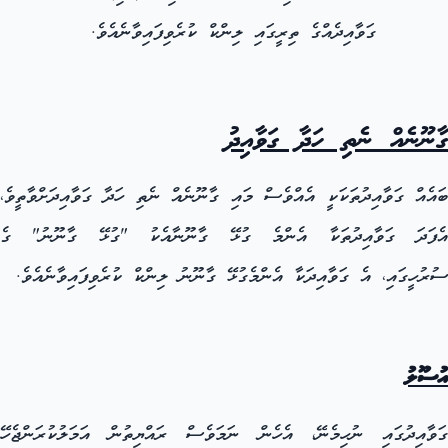
ގަވާއިދެއްގެ ތިރީގައި ލިންކް ކުރެވިފައިވާނެއެވެ.
ގާނޫނެއް ނެތި ހަދާ ގަވާއިދު
ބައެއް ގަވާއިދުތަކަކީ އެއްވެސް މައި ގާނޫނެއް ނެތި ހަދާ ގަވާއިދަށްވާތީވެ،
އެފަދަ ގަވާއިދުތަކާ އެންމެ ގުޅޭ ގާނޫނާއެކު "ގުޅޭ ގާނޫނު" ގެ
ސުރުހީގައި، އެ ގަވާއިދަކާ އެންމެގުޅޭ ގާނޫނު ލިންކް ކުރެވިފައިވާނެއެވެ.
އުސޫލު
ގަވާއިދުގައި ނުހިމެނޭ، އެހެން ނަމަވެސް ރައްޔިތުން އަމަލުކުރަންޖެހޭ