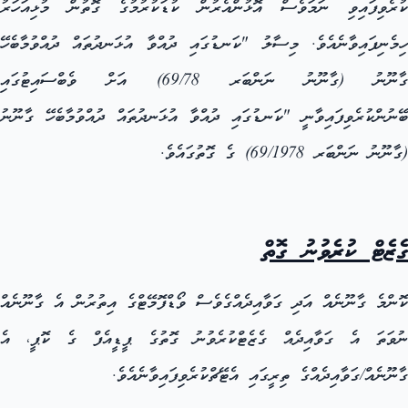
ކުރެވިފައިވި ނަމަވެސް އޮޅުންއެރުން ކުޑަކުރުމުގެ ގޮތުން މުޅިއަހަރު
ހިމެނިފައިވާނެއެވެ. މިސާލު "ކަނޑުގައި ދުއްވާ އުޅަނދުތައް ދުއްވުމާބެހޭ
ގާނޫނު (ގާނޫނު ނަންބަރ 69/78) އަށް ވެބްސައިޓުގައި
ބޭނުންކުރެވިފައިވާނީ "ކަނޑުގައި ދުއްވާ އުޅަނދުތައް ދުއްވުމާބެހޭ ގާނޫނު
(ގާނޫނު ނަންބަރ 69/1978) ގެ ގޮތުގައެވެ.
ގެޒެޓް ކުރެވުނު ގޮތް
ކޮންމެ ގާނޫނެއް އަދި ގަވާއިދެއްގެވެސް ވޯޑްފޮމޭޓްގެ އިތުރުން އެ ގާނޫނެއް
ނުވަތަ އެ ގަވާއިދެއް ގެޒެޓްކުރެވުނު ގޮތުގެ ޕީޑީއެފް ގެ ކޮޕީ، އެ
ގާނޫނެއް/ގަވާއިދެއްގެ ތިރީގައި އެޓޭޗްކުރެވިފައިވާނެއެވެ.