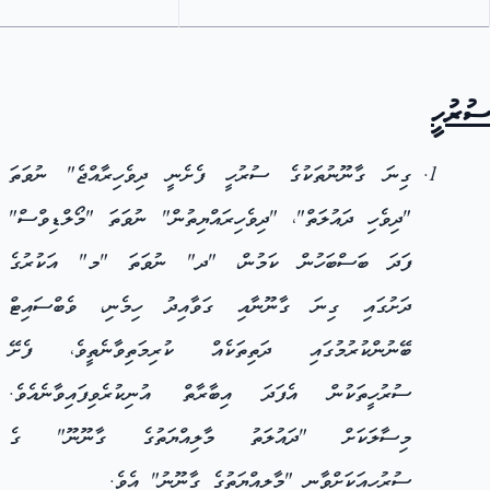
ސުރުހީ
ގިނަ ގާނޫނުތަކުގެ ސުރުހީ ފެށެނީ ދިވެހިރާއްޖެ" ނުވަތަ
"ދިވެހި ދައުލަތް"، "ދިވެހިރައްޔިތުން" ނުވަތަ "މޯލްޑިވްސް"
ފަދަ ބަސްބަހުން ކަމުން، "ދ" ނުވަތަ "މ" އަކުރުގެ
ދަށުގައި ގިނަ ގާނޫނާއި ގަވާއިދު ހިމެނި، ވެބްސައިޓް
ބޭނުންކުރުމުގައި ދަތިތަކެއް ކުރިމަތިވާނެތީވެ، ފެށޭ
ސުރުހީތަކުން އެފަދަ އިބާރާތް އުނިކުރެވިފައިވާނެއެވެ.
މިސާލަކަށް "ދައުލަތު މާލިއްޔަތުގެ ގާނޫނޫ" ގެ
ސުރުހީއަކަށްވާނީ "މާލިއްޔަތުގެ ގާނޫނު" އެވެ.