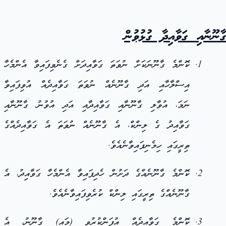
ގާނޫނާއި ގަވާއިދާ ގުޅުވުން
ކޮންމެ ގާނޫނަކަށް ނުވަތަ ގަވާއިދަށް ގެނެވިފައިވާ އެންމެހާ
އިސްލާހާއި އަދި ގާނޫނެއް ނުވަތަ ގަވާއިދެއް އުވިފައިވާ
ނަމަ، އުވާލި ގާނޫނާއި ގަވާއިދާއި އަދި އުވުނު ގާނޫނާއި
ގަވާއިދު ގެ ލިންކް، އެ ގާނޫނެއް ނުވަތަ އެ ގަވާއިދެއްގެ
ތިރީގައި ހިމެނިފައިވާނެއެވެ.
ކޮންމެ ގާނޫނެއްގެ ދަށުން ހެދިފައިވާ އެންމެހާ ގަވާއިދު، އެ
ގާނޫނެއްގެ ތިރީގައި ލިންކް ކުރެވިފައިވާނެއެވެ.
ކޮންމެ ގަވާއިދެއް އުފަންކުރުވި (މައި) ގާނޫނު، އެ