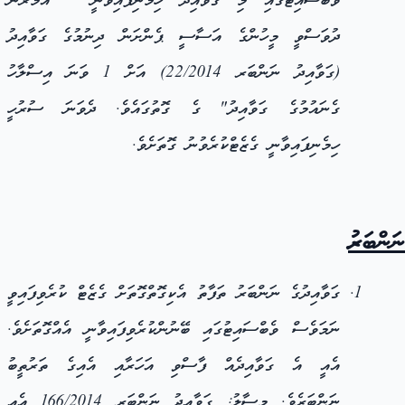
ވެބްސައިޓްގައި މި ގަވާއިދު ހިމެނިފައިވާނީ "އުމުރުން
ދުވަސްވީ މީހުންގެ އަސާސީ ޕެންށަން ދިނުމުގެ ގަވާއިދު
(ގަވާއިދު ނަންބަރ 22/2014) އަށް 1 ވަނަ އިސްލާހު
ގެނައުމުގެ ގަވާއިދު" ގެ ގޮތުގައެވެ. ދެވަނަ ސުރުހީ
ހިމެނިފައިވާނީ ގެޒެޓްކުރެވުނު ގޮތަށެވެ.
ނަންބަރު
ގަވާއިދުގެ ނަންބަރު ތަފާތު އެކިގޮތްގޮތަށް ގެޒެޓް ކުރެވިފައިވީ
ނަމަވެސް ވެބްސައިޓުގައި ބޭނުންކުރެވިފައިވާނީ އެއްގޮތަށެވެ.
އެއީ އެ ގަވާއިދެއް ފާސްވި އަހަރާއި އެއިގެ ތަރުތީބު
ނަންބަރެވެ. މިސާލު: ގަވާއިދު ނަންބަރ 166/2014 އެއީ