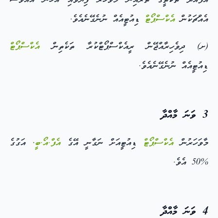
އުފައްދާ ތަކެތީގެ ތެރެއިން މާވަހަރު ފިޔަވައި އެހެން އެއްވެސް
އެއްޗަކުން
އެކްސްޕޯޓް
ޑިއުޓީއެއް ނުނެގޭނެއެވެ.
(ށ) ދިވެހިރާއްޖޭން ރީއެކްސްޕޯޓްކުރާ ތަކެތިން
އެކްސްޕޯޓް
ޑިއުޓީއެއް ނުނެގޭނެއެވެ.
3 ވަނަ މާއްދާ
މާވަހަރުން
އެކްސްޕޯޓް
ޑިއުޓީއަށް ނަގާނީ އޭގެ
އެފް.އޯ.ބީ
. އަގުގެ
%50 އެވެ.
4 ވަނަ މާއްދާ