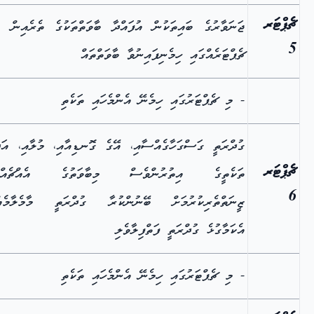
ޗެޕްޓަރ
ޖަނަވާރުގެ ބައިތަކުން އުފައްދާ ބާވަތްތަކުގެ ތެރެއިން އ
5
ޗެޕްޓަރެއްގައި ހިމެނިފައިނުވާ ބާވަތްތައް
- މި ޗެޕްޓަރުގައި ހިމެނޭ އެންމެހައި ތަކެތި
ގުދްރަތީ ގަސްގަހާގެއްސާއި، އޭގެ ގޮނޑިއާއި، މުލާއި، އަ
ޗެޕްޓަރ
ތަކެތީގެ އިތުރުންވެސް މިބާވަތުގެ އެއްޗެއްސ
6
ޒީނަތްތެރިކުރުމަށް ބޭނުންކުރާ ގުދްރަތީ މާމެލާމެއްޔ
އެކަމާގުޅެ ގުދްރަތީ ފަތްފިލާވެލި
- މި ޗެޕްޓަރުގައި ހިމެނޭ އެންމެހައި ތަކެތި