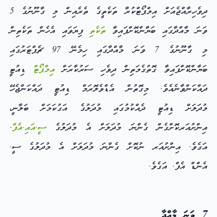
ދިވެހިރާއްޖެއަށް އިމްޕޯޓްކުރާ ތަކެތީގެ ތެރެއިން މި ގާނޫނުގެ 5
ވަނަ މާއްދާގައި ބަޔާންކޮށްފައިވާ
ތަކެތި
ފިޔަވައި އެހެން ތަކެތިން
މި ގާނޫނުގެ 7 ވަނަ މާއްދާގައި ހިމެނޭ 97 ޗެޕްޓަރުގައި
ބަޔާންކޮށްފައިވާ ގޮތުގެމަތިން ދިވެހި ސަރުކާރަށް
އިމްޕޯޓް
ޑިއުޓީ
ދައްކަންވާނެއެވެ. މިގޮތުން އެޑްވެލޮރަމް ޑިއުޓީ ދައްކަންޖެހޭ
މުދަލަށް ޑިއުޓީ ދެއްކުމުގައި މުދަލުގެ އަގުކަމަށް ބަލާނީ،
އިންށުއަރކޮށްގެން ގެންނަ މުދަލަށް އެ މުދަލުގެ
ސީ.އައި.އެފް
.
އަގެވެ. އިންށުއަރ ނުކޮށް ގެންނަ މުދަލަށް އެ މުދަލުގެ ސީ.
އެންޑް އެފް. އަގެވެ.
7 ވަނަ މާއްދާ