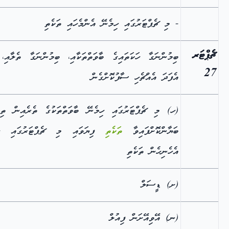
- މި ޗެޕްޓަރުގައި ހިމެނޭ އެންމެހައި ތަކެތި
ޗެޕްޓަރ
ބިމުންނަގާ ހަކަތައިގެ ބާވަތްތަކާއި، ބިމުންނަގާ ތެލާއި،
27
އެފަދަ އެއްޗެހި ސާފުކޮށްގެން
(ހ) މި ޗެޕްޓަރުގައި ހިމެނޭ ބާވަތްތަކުގެ ތެރެއިން ތިރ
ބަޔާންކޮށްފައިވާ
ތަކެތި
ފިޔަވައި މި ޗެޕްޓަރުގައި ހި
އެހެނިހެން ތަކެތި
(ށ) ޑީސަލް
(ނ) އޭވިއޭށަން ފިއުލް