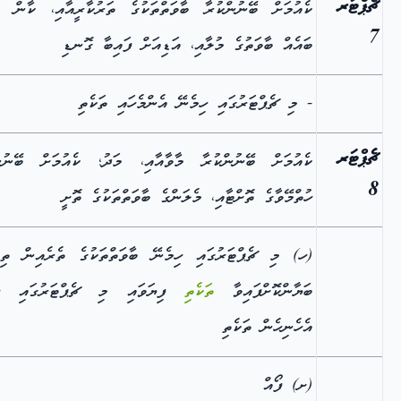
ޗެޕްޓަރ
ކެއުމަށް ބޭނުންކުރާ ބާވަތްތަކުގެ ތަރުކާރީއާއި، ކާން ކ
7
ބައެއް ބާވަތުގެ މުލާއި، އަޑިއަށް ފައިބާ ގޮނޑި
- މި ޗެޕްޓަރުގައި ހިމެނޭ އެންމެހައި ތަކެތި
ޗެޕްޓަރ
ކެއުމަށް ބޭނުންކުރާ މާވާއާއި، މަދު؛ ކެއުމަށް ބޭނުން
8
ހުތްމޭވާގެ ތޮށްޓާއި، މެލަންގެ ބާވަތްތަކުގެ ތޮށީ
(ހ) މި ޗެޕްޓަރުގައި ހިމެނޭ ބާވަތްތަކުގެ ތެރެއިން ތިރ
ބަޔާންކޮށްފައިވާ
ތަކެތި
ފިޔަވައި މި ޗެޕްޓަރުގައި ހި
އެހެނިހެން ތަކެތި
(ށ) ފޯއް