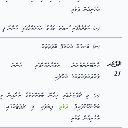
އެހެނިހެން ތަކެތި
(ށ) ހަވާދުލާފައި ުނވަތަ ތަފާތު ރަހަލައްވާފައި ހުންނަ ފީ
(ނ) ބަނގުރާ އެކުލެވޭ ބާވަތްތައް
ޗެޕްޓަރ
ކާންބޭނުންކުރަން ތައްޔާރުކޮށްފައި ހުންނަ ތަ
21
ވައްތަރުވައްތަރުގެ އެއްޗެހި
(ހ) މި ޗެޕްޓަރުގައި ހިމެނޭ ބާވަތްތަކުގެ ތެރެއިން ތިރ
ބަޔާންކޮށްފައިވާ
ތަކެތި
ފިޔަވައި މި ޗެޕްޓަރުގައި ހި
އެހެނިހެން ތަކެތި