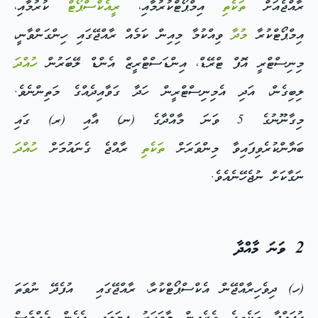
ރާއްޖެއަށް
ތަކެތި
އިމްޕޯޓްކުރުމާއި،
ރީއެކްސްޕޯޓް
ކުރުމާއި،
އިމްޕޯޓްކުރާ
މުދާ
ވިއްކުމާ މިއިން ކަމެއް ރާއްޖޭގައި ހިންގަންވާނީ،
މިނިސްޓްރީ އޮފް ޓްރޭޑް، އިންޑަސްޓްރީޒް އެންޑް ލޭބަރުން
ހުއްދަ
ލިބިގެން، އަދި އެމިނިސްޓްރީން ހަދާ ގަވާއިދެއްގެ މަތިންނެވެ.
މިގާނޫނުގެ 5 ވަނަ މާއްދާގެ (ނ) އާއި (ރ) ގައި
ބަޔާންކުރެވިފައިވާ މިންވަރަށް
ތަކެތި
ރާއްޖެ ގެނައުމަށް
ހުއްދަ
ނަގާކަށް ނުޖެހޭނެއެވެ.
2 ވަނަ މާއްދާ
(ހ) ދިވެހިރާއްޖޭން އެކްސްޕޯޓްކުރާ، ރާއްޖޭގައި އުފެދޭ ނުވަތަ