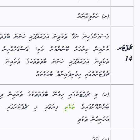
(ށ) ހަލުވިދާނަރު
ގަސްގަހާގެހިން ނަގާ ތަކެތިން އުފައްދާފައި ހުންނަ ބާވަތްތ
ޗެޕްޓަރ
ތެރެއިން ވިޔުމަށް ބޭނުންކުރާ ވަކި; ގަސްގަހާގެހިން 
14
ތަކެތިން އުފައްދާފައި ހުންނަ ބާވަތްތަކުގެ ތެރެއިން އ
ޗެޕްޓަރެއްގައި ހިމެނިފައިނުވާ ބާވަތްތައް
(ހ) މި ޗެޕްޓަރުގައި ހިމެނޭ ބާވަތްތަކުގެ ތެރެއިން ތިރ
ބަޔާންކޮށްފައިވާ
ތަކެތި
ފިޔަވައި މި ޗެޕްޓަރުގައި ހި
އެހެނިހެން ތަކެތި