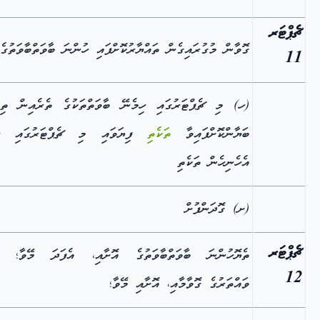
ޗެޕްޓަރ
ގޮވާން މުގުރައިގެން ތައްޔާރުކޮށްފައި ހުންނަ ބާވަތްބާވަތުގެ
11
(ހ) މި ޗެޕްޓަރުގައި ހިމެނޭ ބާވަތްތަކުގެ ތެރެއިން ތިރ
ބަޔާންކޮށްފައިވާ
ތަކެތި
ފިޔަވައި މި ޗެޕްޓަރުގައި ހި
އެހެނިހެން ތަކެތި
(ށ) ގޮދަންފުށް
ޗެޕްޓަރ
ތެޔޮހުންނަ ބާވަތްބާވަތުގެ އޮށާއި، އެފަދަ މޭވާ؛ ތަ
12
ވައްތަރުގެ ގޮވާމާއި، އޮށާއި މޭވާ؛