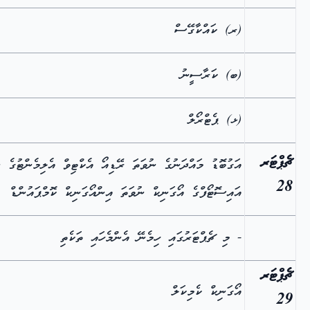
(ރ) ކައްކާގޭސް
(ބ) ކަރާސީނު
(ޅ) ޕެޓްރޯލް
ޗެޕްޓަރ
އަގުބޮޑު މައްދަނުގެ ނުވަތަ ރޭޑިއޯ އެކްޓިވް އެލިމެންޓުގެ ނ
28
އައިސޮޓޯފްގެ އޯގަނިކް ނުވަތަ އިންއޯގަނިކް ކޮމްޕައުންޑް
- މި ޗެޕްޓަރުގައި ހިމެނޭ އެންމެހައި ތަކެތި
ޗެޕްޓަރ
އޯގަނިކް ކެމިކަލް
29