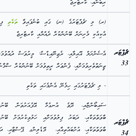
ރިބަނާއި، ކާރޓްރިޖް
(ރ) މި ޗެޕްޓަރުގެ (ނ) ގައި ބުނެފައިވާ
ތަކެތި
ފިޔަ
އެކިއެކި މެށިނަށް ބޭނުންކުރާ ދެއްޔާއި ކާރޓްރިޖް
ޗެޕްޓަރ
އެސެންށަލް އޮއިލާއި، ރެޒިނޮއިޑްސް; މީރުވަސް ދުއްވުމަ
33
ޒީނަތްތެރިވުމަށާއި، ފެންވަރާ ރީތިވުމަށް ބޭނުންކުރާ ސާމާނު
- މި ޗެޕްޓަރުގައި ހިމެނޭ އެންމެހައި ތަކެތި
ސައިބޯންޏާއި، ދޮވެ އުނގުޅާ އޮފުއަރުވަން ބޭނުން
ބާވަތްތަކާއި، ދަބަރު ފިލުވުމަށާއި ހަލުވިކުރުމަށް ބޭނުނ
ޗެޕްޓަރ
ބާވަތްތަކާއި، އުށްބައްތިއާއި، މޮޑެލިންގ ޕޭސްޓާއި، ދަތ
34