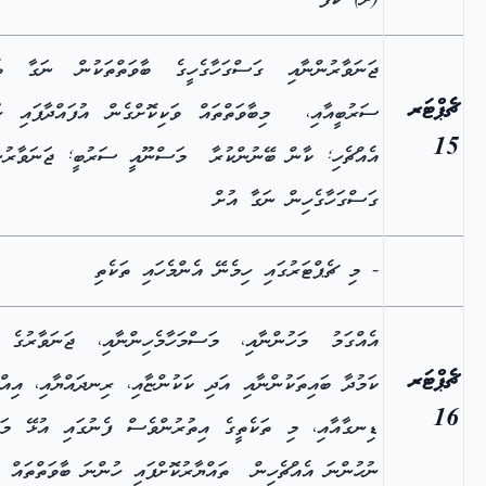
(ށ) ކަފަ
ޖަނަވާރުންނާއި ގަސްގަހާގެހީގެ ބާވަތްތަކުން ނަގާ ތެލ
ޗެޕްޓަރ
ސަރުބީއާއި، މިބާވަތްތައް ވަކިކޮށްގެން އުފައްދާފައި ހ
15
އެއްޗެހި; ކާން ބޭނުންކުރާ މަސްނޫއީ ސަރުބީ; ޖަނަވާރުނ
ގަސްގަހާގެހިން ނަގާ އުށް
- މި ޗެޕްޓަރުގައި ހިމެނޭ އެންމެހައި ތަކެތި
އެއްގަމު މަހުންނާއި، މަސްމަހާމެހިންނާއި، ޖަނަވާރުގެ 
ޗެޕްޓަރ
ކަމުދާ ބައިތަކުންނާއި އަދި ކަކުންޏާއި، ރިނދައްޔާއި، އިއް
16
ޑިނގާއާއި، މި ތަކެތީގެ އިތުރުންވެސް ފެނުގައި އުޅޭ މައ
ނުހުންނަ އެއްޗެހިން ތައްޔާރުކޮށްފައި ހުންނަ ބާވަތްތައް