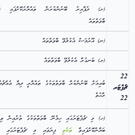
(ށ) ދުފާއިރު ބޭނުންކުރަން ތައްޔާރުކޮށްފައި ހު
ބާވަތްތައް
(ނ) އޫރުމަސް އެކުލެވޭ ބާވަތްތައް
(ރ) ބަނގުރާ އެކުލެވޭ ބާވަތްތައް
22
ބުއިމަށް ބޭނުންކުރާ ބާވަތްތަކުގެ ތައްޔާރީ ދިޔާ އެއްޗެއ
ޗެޕްޓަރ
ރާހުތް
22
(ހ) މި ޗެޕްޓަރުގައި ހިމެނޭ ބާވަތްތަކުގެ ތެރެއިން ތިރ
ބަޔާންކޮށްފައިވާ
ތަކެތި
ފިޔަވައި މި ޗެޕްޓަރުގައި ހި