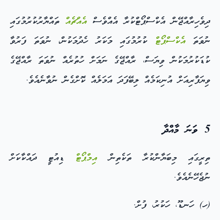
ދިވެހިރާއްޖޭން އެކްސްޕޯޓްކުރާ އެއްވެސް
އެއްޗެއް
ތައްޔާރުކުރުމުގައި
ނުވަތަ
އެކްސްޕޯޓް
ކުރުމުގައި މަކަރު ހެދުމަކުން، ނުވަތަ ފަރުވާ
ކުޑަކުރުމަކުން ވިޔަސް، ރާއްޖޭގެ ނަމަށް ހުތުރެއް ނުވަތަ ރާއްޖޭގެ
ވިޔަފާރިއަށް އުނިކަމެއް ލިބޭފަދަ އަމަލެއް ކޮށްގެން ނުވާނެއެވެ.
5 ވަނަ މާއްދާ
ތިރީގައި މިބަޔާންކުރާ ތަކެތިން
އިމްޕޯޓް
ޑިއުޓީ ދައްކާކަށް
ނުޖެހޭނެއެވެ.
(ހ) ހަނޑޫ، ހަކުރު، ފުށް.