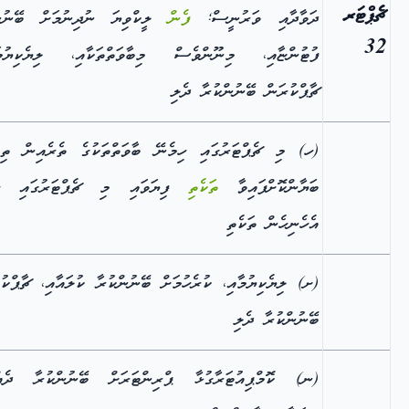
ޗެޕްޓަރ
ދަވާދާއި ވަރުނީސް;
ފެން
ލީކްވިޔަ ނުދިނުމަށް ބޭނުން
32
ފުޓުންޏާއި، މިނޫންވެސް މިބާވަތްތަކާއި، ލިޔެކިޔުމަށ
ޗާޕްކުރަން ބޭނުންކުރާ ދެލި
(ހ) މި ޗެޕްޓަރުގައި ހިމެނޭ ބާވަތްތަކުގެ ތެރެއިން ތިރ
ބަޔާންކޮށްފައިވާ
ތަކެތި
ފިޔަވައި މި ޗެޕްޓަރުގައި ހި
އެހެނިހެން ތަކެތި
(ށ) ލިޔެކިޔުމާއި، ކުރެހުމަށް ބޭނުންކުރާ ކުލައާއި، ޗާޕްކުރ
ބޭނުންކުރާ ދެލި
(ނ) ކޮމްޕިއުޓަރާގުޅާ ޕްރިންޓަރަށް ބޭނުންކުރާ ދެއްޔ