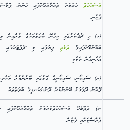
މަސައްކަތް
ކުރުމަށް ތައްޔާރުކޮށްފައި ހުންނަ ޕްލާސްޓަ
ފުޓުނި
(ހ) މި ޗެޕްޓަރުގައި ހިމެނޭ ބާވަތްތަކުގެ ތެރެއިން ތިރ
ބަޔާންކޮށްފައިވާ
ތަކެތި
ފިޔަވައި މި ޗެޕްޓަރުގައި ހި
އެހެނިހެން ތަކެތި
(ށ) ސައިބޯނި، ސައިބޯނީގެ ގޮތުގައި ބޭނުންކުރާ ތަކެތ،ި
ފޭރާން ދޮވުމަށް ބޭނުންކުރާ ދޮންނަކުނޑީގެ ބާވަތްތައް
ނ) ދަތާބެހޭ މަސައްކަތްކުރުމަށް ތައްޔާރުކޮށްފައި ހު
ޕްލާސްޓަރާއި ފުޓުން