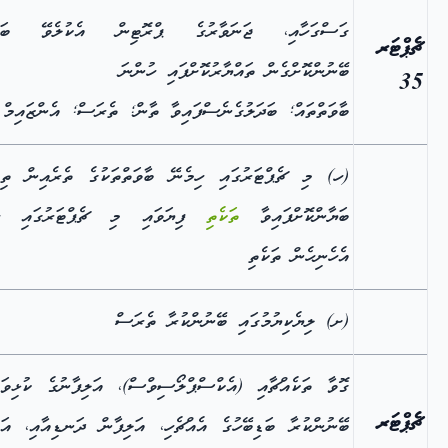
ގަސްގަހާއި، ޖަނަވާރުގެ ޕްރޮޓިން އެކުލެވޭ ބައި
ޗެޕްޓަރ
ބޭނުންކޮށްގެން ތައްޔާރުކޮށްފައި ހުންނަ
35
ބާވަތްތައް; ބަދަލުގެނެސްފައިވާ ތާން; ތެރަސް; އެންޒައިމ
(ހ) މި ޗެޕްޓަރުގައި ހިމެނޭ ބާވަތްތަކުގެ ތެރެއިން ތިރ
ބަޔާންކޮށްފައިވާ
ތަކެތި
ފިޔަވައި މި ޗެޕްޓަރުގައި ހި
އެހެނިހެން ތަކެތި
(ށ) ލިޔެކިޔުމުގައި ބޭނުންކުރާ ތެރަސް
ގޮވާ ތަކެއްޗާއި (އެކްސްޕްލޯސިވްސް)، އަލިފާނުގެ ކުޅިވަރ
ޗެޕްޓަރ
ބޭނުންކުރާ ބަޑިބޭހުގެ އެއްޗެހި، އަލިފާން ދަނޑިއާއި، އަލ