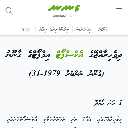
-
ގާނޫނު
ރިފަރެންސް
ކިޔުންތެރިންގެ ހިޔާލު
0
ދިވެހިރާއްޖޭގެ
އެކްސްޕޯޓް
އިމްޕޯޓްގެ ގާނޫނު
(ގާނޫނު ނަންބަރު 1979-31)
1 ވަނަ މާއްދާ
ދިވެހިރާއްޖޭގައި އުފެދޭ އަދި އުފައްދާތަކެތި އެކްސްޕޯޓްކުރުމާއި،