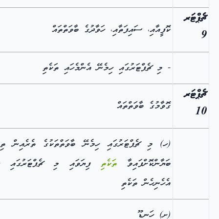
ޗެޕްޓަރ
ކޮފީއާއި، ސައިފަތާއި، ހަވާދުގެ ބާވަތްތައް
9
- މި ޗެޕްޓަރުގައި ހިމެނޭ އެންމެހައި ތަކެތި
ޗެޕްޓަރ
ގޮވާމުގެ ބާވަތްތައް
10
(ހ) މި ޗެޕްޓަރުގައި ހިމެނޭ ބާވަތްތަކުގެ ތެރެއިން ތިރ
ބަޔާންކޮށްފައިވާ
ތަކެތި
ފިޔަވައި މި ޗެޕްޓަރުގައި ހި
އެހެނިހެން ތަކެތި
(ށ) ހަނޑޫ