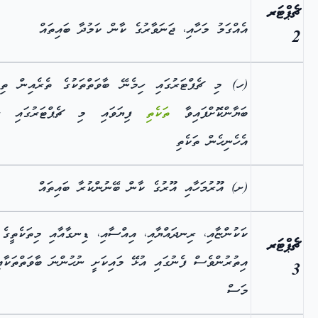
ޗެޕްޓަރ
އެއްގަމު މަހާއި، ޖަނަވާރުގެ ކާން ކަމުދާ ބައިތައް
2
(ހ) މި ޗެޕްޓަރުގައި ހިމެނޭ ބާވަތްތަކުގެ ތެރެއިން ތިރ
ބަޔާންކޮށްފައިވާ
ތަކެތި
ފިޔަވައި މި ޗެޕްޓަރުގައި ހި
އެހެނިހެން ތަކެތި
(ށ) އޫރުމަހާއި އޫރުގެ ކާން ބޭނުންކުރާ ބައިތައް
ކަކުންޏާއި، ރިނދައްޔާއި، އިއްސާއި، ޑިނގާއާއި މިތަކެތީގެ
ޗެޕްޓަރ
އިތުރުންވެސް ފެނުގައި އުޅޭ މައިކަށީ ނުހުންނަ ބާވަތްތަކާއި
3
މަސް