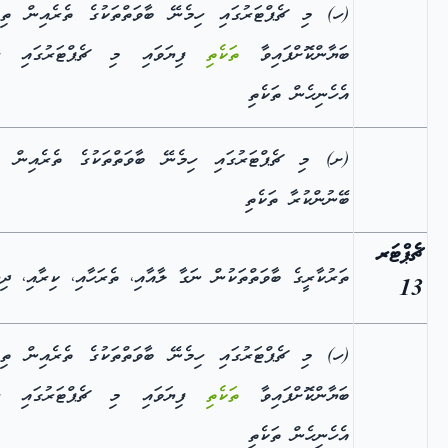
(ހ) މި ޗެޕްޓަރުގައި ހިމެނޭ ބާވަތްތަކުގެ ތެރެއިން ތިރ
ބަޔާންކޮށްފައިވާ
ތަކެތި
ފިޔަވައި މި ޗެޕްޓަރުގައި ހި
އެހެނިހެން ތަކެތި
(ށ) މި ޗެޕްޓަރުގައި ހިމެނޭ ބާވަތްތަކުގެ ތެރެއިން ބޭ
ބޭނުންކުރާ ތަކެތި
ޗެޕްޓަރ
ތަރުކާރީގެ ބާވަތްތަކުން ނަގާ ލާއާއި، ތެރަހާއި، ކިރާއި، ދިޔ
13
(ހ) މި ޗެޕްޓަރުގައި ހިމެނޭ ބާވަތްތަކުގެ ތެރެއިން ތިރ
ބަޔާންކޮށްފައިވާ
ތަކެތި
ފިޔަވައި މި ޗެޕްޓަރުގައި ހި
އެހެނިހެން ތަކެތި