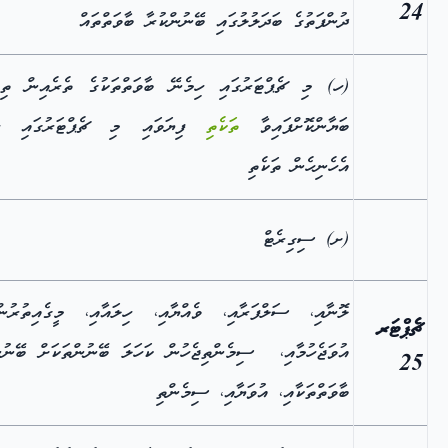
24
ދުންފަތުގެ ބަދަލުލުގައި ބޭނުންކުރާ ބާވަތްތައް
(ހ) މި ޗެޕްޓަރުގައި ހިމެނޭ ބާވަތްތަކުގެ ތެރެއިން ތިރ
ބަޔާންކޮށްފައިވާ
ތަކެތި
ފިޔަވައި މި ޗެޕްޓަރުގައި ހި
އެހެނިހެން ތަކެތި
(ށ) ސިގިރެޓް
ލޮނާއި، ސަލްފަރާއި، ވެއްޔާއި، ހިލައާއި، މީގެއިތުރުން
ޗެޕްޓަރ
އުވަޖެހުމާއި، ސިމެންތިޖެހުން ކަހަލަ ބޭނުންތަކަށް ބޭނުނ
25
ބާވަތްތަކާއި، އުވަޔާއި، ސިމެންތި