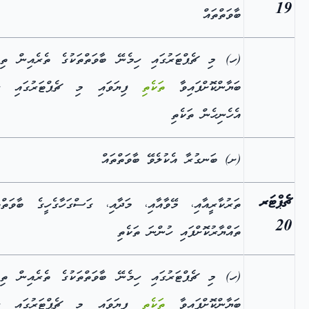
19
ބާވަތްތައް
(ހ) މި ޗެޕްޓަރުގައި ހިމެނޭ ބާވަތްތަކުގެ ތެރެއިން ތިރ
ބަޔާންކޮށްފައިވާ
ތަކެތި
ފިޔަވައި މި ޗެޕްޓަރުގައި ހި
އެހެނިހެން ތަކެތި
(ށ) ބަނގުރާ އެކުލެވޭ ބާވަތްތައް
ޗެޕްޓަރ
ތަރުކާރީއާއި، މޭވާއާއި، މަދާއި، ގަސްގަހާގެހީގެ ބާވަތްތ
20
ތައްޔާރުކޮށްފައި ހުންނަ ތަކެތި
(ހ) މި ޗެޕްޓަރުގައި ހިމެނޭ ބާވަތްތަކުގެ ތެރެއިން ތިރ
ބަޔާންކޮށްފައިވާ
ތަކެތި
ފިޔަވައި މި ޗެޕްޓަރުގައި ހި