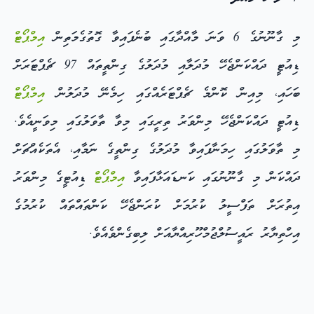
މި ގާނޫނުގެ 6 ވަނަ މާއްދާގައި ބުނެފައިވާ ގޮތުގެމަތިން
އިމްޕޯޓް
ޑިއުޓީ ދައްކަންޖެހޭ މުދަލާއި މުދަލުގެ ގިންތީތައް 97 ޗެޕްޓަރަށް
ބަހައި، މިއިން ކޮންމެ ޗެޕްޓަރެއްގައި ހިމެނޭ މުދަލުން
އިމްޕޯޓް
ޑިއުޓީ ދައްކަންޖެހޭ މިންވަރު ތިރީގައި މިވާ ތާވަލުގައި މިވަނީއެވެ.
މި ތާވަލުގައި ހިމަނާފައިވާ މުދަލުގެ ގިންތީގެ ނަމާއި، އެތަކެއްޗަށް
ދައްކަން މި ގާނޫނުގައި ކަނޑައަޅާފައިވާ
އިމްޕޯޓް
ޑިއުޓީގެ މިންވަރު
އިތުރަށް ތަފްސީލު ކުރުމަށް ކުރަންޖެހޭ ކަންތައްތައް ކުރުމުގެ
އިހްތިޔާރު ރައީސުލްޖުމްހޫރިއްޔާއަށް ލިބިގެންވެއެވެ.