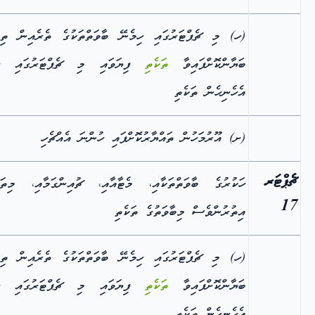
(ހ) މި ޗެޕްޓަރުގައި ހިމެނޭ ބާވަތްތަކުގެ ތެރެއިން ތިރ
ބަޔާންކޮށްފައިވާ
ތަކެތި
ފިޔަވައި މި ޗެޕްޓަރުގައި ހި
އެހެނިހެން ތަކެތި
(ށ) އޫރުމަހުން ތައްޔާރުކޮށްފައި ހުންނަ އެއްޗެހި
ޗެޕްޓަރ
ހަކުރުގެ ބާވަތްތަކާއި، މެޓާއާއި، ޗުއިންގަމާއި، މިތަކ
17
އިތުރުންވެސް މިބާވަތުގެ ތަކެތި
(ހ) މި ޗެޕްޓަރުގައި ހިމެނޭ ބާވަތްތަކުގެ ތެރެއިން ތިރ
ބަޔާންކޮށްފައިވާ
ތަކެތި
ފިޔަވައި މި ޗެޕްޓަރުގައި ހި
އެހެނިހެން ތަކެތި