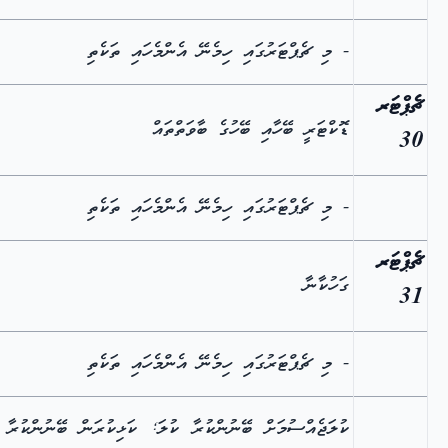
- މި ޗެޕްޓަރުގައި ހިމެނޭ އެންމެހައި ތަކެތި
ޗެޕްޓަރ
ޑޮކްޓަރީ ބޭހާއި ބޭހުގެ ބާވަތްތައް
30
- މި ޗެޕްޓަރުގައި ހިމެނޭ އެންމެހައި ތަކެތި
ޗެޕްޓަރ
ގަހުކާނާ
31
- މި ޗެޕްޓަރުގައި ހިމެނޭ އެންމެހައި ތަކެތި
ކުލަޖެއްސުމަށް ބޭނުންކުރާ ކުލަ; ކަޅިކުރަން ބޭނުންކުރާ 