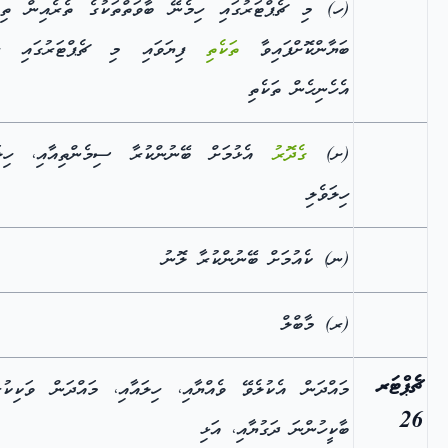
(ހ) މި ޗެޕްޓަރުގައި ހިމެނޭ ބާވަތްތަކުގެ ތެރެއިން ތިރ
ބަޔާންކޮށްފައިވާ
ތަކެތި
ފިޔަވައި މި ޗެޕްޓަރުގައި ހި
އެހެނިހެން ތަކެތި
(ށ)
ގެދޮރު
އެޅުމަށް ބޭނުންކުރާ ސިމެންތިއާއި، ހިލައ
ހިލަވެލި
(ނ) ކެއުމަށް ބޭނުންކުރާ ލޮނު
(ރ) މާބްލް
ޗެޕްޓަރ
މައްދަން އެކުލެވޭ ވެއްޔާއި، ހިލައާއި، މައްދަން ވަކިކުރ
26
ބާކީހުންނަ ދަގުޔާއި، އަޅި