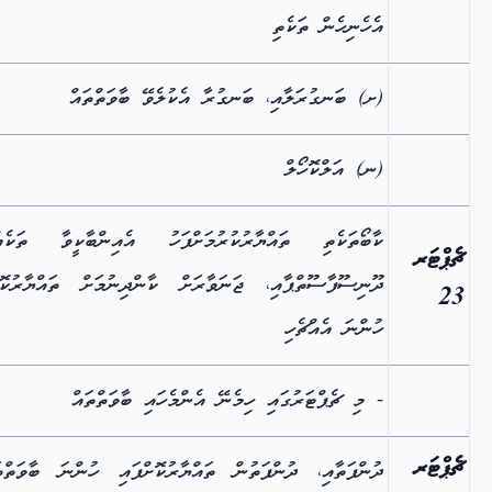
އެހެނިހެން ތަކެތި
(ށ) ބަނގުރަލާއި، ބަނގުރާ އެކުލެވޭ ބާވަތްތައް
(ނ) އަލްކޮހޯލް
ކާބޯތަކެތި ތައްޔާރުކުރުމަށްފަހު އެއިންބާކީވާ ތަކެއްޗ
ޗެޕްޓަރ
ދޫނިސޫފާސޫތްޕާއި، ޖަނަވާރަށް ކާންދިނުމަށް ތައްޔާރުކޮށ
23
ހުންނަ އެއްޗެހި
- މި ޗެޕްޓަރުގައި ހިމެނޭ އެންމެހައި ބާވަތްތައް
ޗެޕްޓަރ
ދުންފަތާއި، ދުންފަތުން ތައްޔާރުކޮށްފައި ހުންނަ ބާވަތްތަ