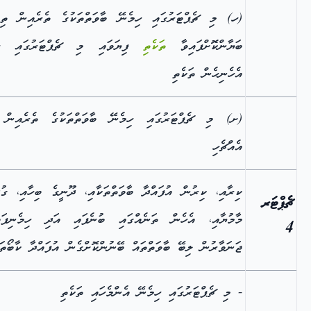
(ހ) މި ޗެޕްޓަރުގައި ހިމެނޭ ބާވަތްތަކުގެ ތެރެއިން ތިރ
ބަޔާންކޮށްފައިވާ
ތަކެތި
ފިޔަވައި މި ޗެޕްޓަރުގައި ހި
އެހެނިހެން ތަކެތި
(ށ) މި ޗެޕްޓަރުގައި ހިމެނޭ ބާވަތްތަކުގެ ތެރެއިން 
އެއްޗެހި
ކިރާއި، ކިރުން އުފައްދާ ބާވަތްތަކާއި، ދޫނީގެ ބިހާއި، ގުދ
ޗެޕްޓަރ
މާމުޔާއި، އެހެން ތަނެއްގައި ބުނެފައި އަދި ހިމެނިފައި
4
ޖަނަވާރުން ލިބޭ ބާވަތްތައް ބޭނުންކޮށްގެން އުފައްދާ ކާބޯތަކ
- މި ޗެޕްޓަރުގައި ހިމެނޭ އެންމެހައި ތަކެތި