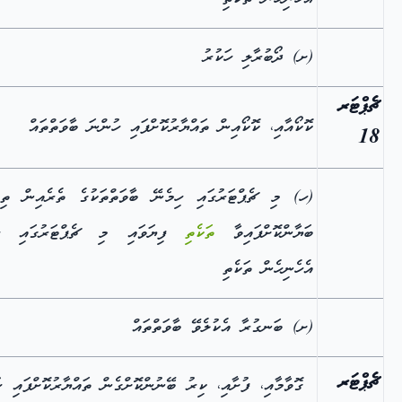
(ށ) ދޯބުރާލި ހަކުރު
ޗެޕްޓަރ
ކޮކޯއާއި، ކޮކޯއިން ތައްޔާރުކޮށްފައި ހުންނަ ބާވަތްތައް
18
(ހ) މި ޗެޕްޓަރުގައި ހިމެނޭ ބާވަތްތަކުގެ ތެރެއިން ތިރ
ބަޔާންކޮށްފައިވާ
ތަކެތި
ފިޔަވައި މި ޗެޕްޓަރުގައި ހި
އެހެނިހެން ތަކެތި
(ށ) ބަނގުރާ އެކުލެވޭ ބާވަތްތައް
ޗެޕްޓަރ
ގޮވާމާއި، ފުށާއި، ކިރު ބޭނުންކޮށްގެން ތައްޔާރުކޮށްފައި ހ