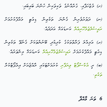
(ށ) މުޒްހަފާއި، ގުރްއާނުގެ ވަކިވަކިން ހުންނަ ބައިބައި.
(ނ) ދަތުރުވެރިން ގެންނަ ތަކެތިން ޑިއުޓީ މައާފްކުރުމަށް
ރައީސުލްޖުމްހޫރިއްޔާ
ކަނޑައަޅާ އަދަދެއް.
(ރ) އަމިއްލަ ފަރާތްތަކުގެ ކުދިކުދި ބޭނުންތަކަށް ގެނެވޭ ތަކެތިން
ޑިއުޓީ މައާފްކުރުމަށް
ރައީސުލްޖުމްހޫރިއްޔާ
ކަނޑައަޅާ މިންވަރެއް.
(ބ) ރީ
އެކްސްޕޯޓް
ވިޔަފާރި
ކުރުމަށްޓަކައި ރާއްޖެއަށް އިމްޕޯޓްކުރާ
ތަކެތި
.
6 ވަނަ މާއްދާ