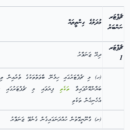
ޗެޕްޓަރ
މުދަލުގެ ގިންތީތައް
ނަންބަރު
ޗެޕްޓަރ
ދިރޭ ޖަނަވާރު
1
(ހ) މި ޗެޕްޓަރުގައި ހިމެނޭ ބާވަތްތަކުގެ ތެރެއިން ތިރ
ބަޔާންކޮށްފައިވާ
ތަކެތި
ފިޔަވައި މި ޗެޕްޓަރުގައި ހި
އެހެނިހެން ތަކެތި
(ށ) ގާނޫނީގޮތުން ހުއްދަނަގައިގެން ގެނެވޭ ޖަނަވާރު