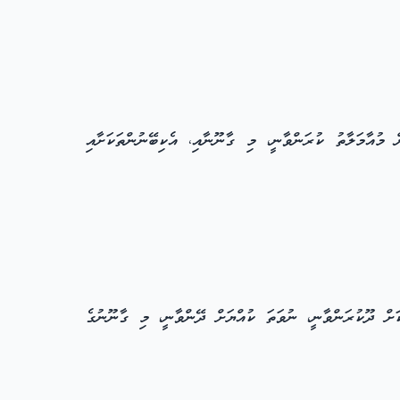
 މުއާމަލާތު ކުރަންވާނީ، މި ގާނޫނާއި، އެކިބޭނުންތަކަށާއި
ތްތަކަށް ދޫކުރަންވާނީ، ނުވަތަ ކުއްޔަށް ދޭންވާނީ، މި ގާނޫނުގެ