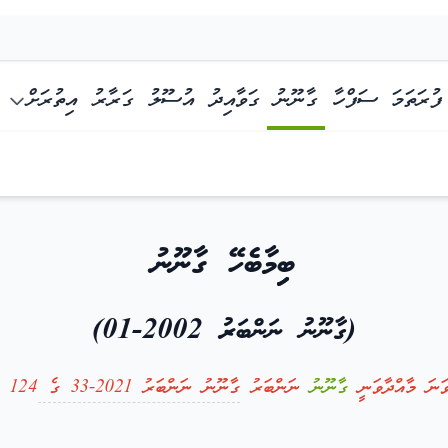
ފުރަތަމަ ސަފްހާ
ގާނޫނު
ގަވާއިދު
އުސޫލު
ގަރާރު
އިތުރަށް
ބިިމާބެހޭ ގާނޫނު
(ގާނޫނު ނަންބަރު 2002-01)
ގާނޫނު
ނަންބަރު
ގާނޫނު ނަންބަރު 2021-33 ގެ
124 ވަނަ މާއްދާއިން އުވާލެވިފައި)