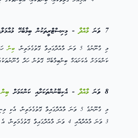
އަމިއްލަ ގޯތިތަކާއި، ބިންތަކާއި، އެބިންތަކުގެ މި
7 ވަނަ
މާއްދާ
- މިނިސްޓްރީތަކުން ބިމާބެހޭ މުއާމަލާތު
މި ގާނޫނުގެ 5 ވަނަ މާއްދާގައިވާ ގޮތުގެމަތިން،
ބިން
ހަވާ
ކަންކަމަށް އެކަށައަޅާ ބިންބިމާބެހޭ ގޮތުން ހަދާ ގާނޫނުތަކުގ
8 ވަނަ
މާއްދާ
- އެކިބޭނުންތަކަށާއި ކަންކަމަށް
ބިން
ދ
މި ގާނޫނުގެ 5 ވަނަ މާއްދާގައިވާ ގޮތުގެމަތިން،
3 ވަނަ މާއްދާއާއި 4 ވަނަ މާއްދާގައިވާ ގޮތުގެމަތިން، އެ ބިމެއް އެކަށައަޅާފައިވާ ބޭނުމަކަށް، ނުވަތަ ކަމަކަށެވެ.