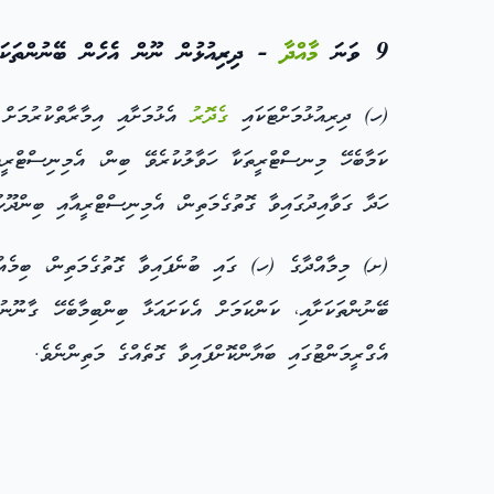
9 ވަނަ
މާއްދާ
- ދިރިއުޅުން ނޫން އެހެން ބޭނުންތަކަށ
(ހ) ދިރިއުޅުމަށްޓަކައި
ގެދޮރު
ކަމާބެހޭ މިނސްޓްރީތަކާ ހަވާލުކުރެވޭ ބިން، އެމިނިސްޓްރީއ
ހަދާ ގަވާއިދުގައިވާ ގޮތުގެމަތިން، އެމިނިސްޓްރީއާއި ބިންދޫކ
(ށ) މިމާއްދާގެ (ހ) ގައި ބުނެފައިވާ ގޮތުގެމަތިން، ބިމެއް
ބޭނުންތަކަށާއި، ކަންކަމަށް އެކަށައަޅާ ބިންބިމާބެހޭ ގާނޫނު
އެގްރީމަންޓުގައި ބަޔާންކޮށްފައިވާ ގޮތެއްގެ މަތިންނެވެ.