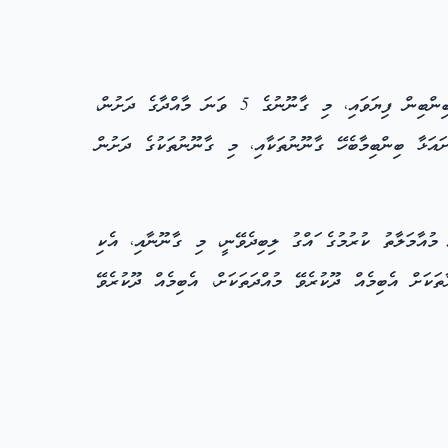
އެޅުމަށާއި އިމާރާތްކުރުމަށް މި ގާނޫނުގެ 3 ވަނަ މާއްދާއާއި 4 ވަނަ މާއްދާގެ ދަށުން އެކަށައަޅާ ބިންބިން ފިޔަވައި، މި ގާނޫނުގެ 5 ވަނަ މާއްދާގެ ދަށުން،
ައަޅާ ބިންބިމާބެހޭ ގާނޫނުތަކާއި، މި ގާނޫނުތަކުގެ ދަށުން
މުއާމަލާތު ކުރުމުގެ ައްގު ލިބިދެވޭނީ، މި ގާނޫނާއި، އެކި
ތަކަށް އެބިމެއް ދޫކުރެވޭ މުއްދަތަކަށް، އެބިމެއް ދޫކުރެވޭ