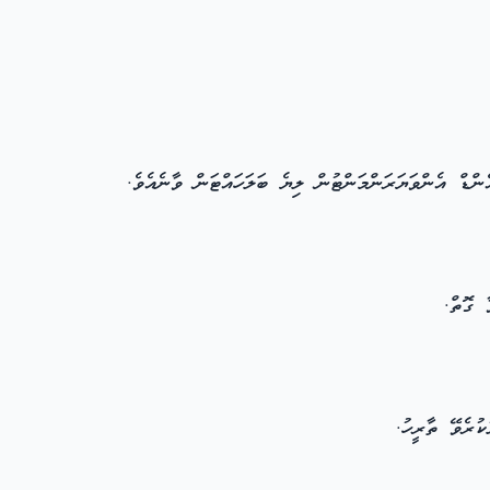
ްޑް އެންވަޔަރަންމަންޓުން ލިޔެ ބަލަހައްޓަން ވާނެއެވެ.
 ގޮތް.
ުރެވޭ ތާރީހު.