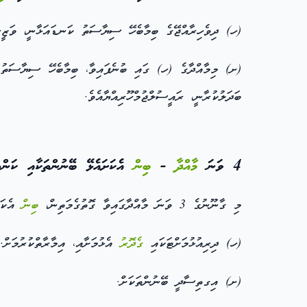
(ހ) ދިވެހިރާއްޖޭގެ ބިމާބެހޭ ސިޔާސަތު ކަނޑައަޅާނީ، ވަޒީރުނ
(ށ) މިމާއްދާގެ (ހ) ގައި ބުނެފައިވާ، ބިމާބެހޭ ސިޔާސަތު އ
ބަދަލުކުރާނީ، ރައީސުލްޖުމްހޫރިއްޔާއެވެ.
4 ވަނަ
މާއްދާ
-
ބިން
އެކަށައެޅޭ ބޭނުންތަކާއި ކަންތަ
މި ގާނޫނުގެ 3 ވަނަ މާއްދާގައިވާ ގޮތުގެމަތިން،
ބިން
އެކަށަ
(ހ) ދިރިއުޅުމަށްޓަކައި
ގެދޮރު
އެޅުމަށާއި، އިމާރާތްކުރުމަށް.
(ށ) އިގތިސާދީ ބޭނުންތަކަށް.