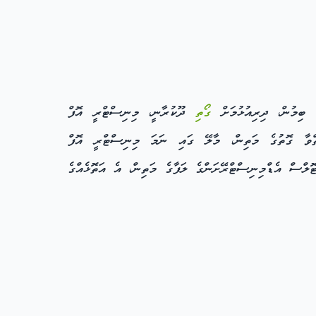
ގޯތި
ދޫކުރާނީ، މިނިސްޓްރީ އޮފް
ގޮތްވާ ގޮތުގެ މަތިން، މާލޭ ގައި ނަމަ މިނިސްޓްރީ އޮފް
ޮލްސް އެޑްމިނިސްޓްރޭށަންގެ ލަފާގެ މަތިން، އެ އަތޮޅެއްގެ