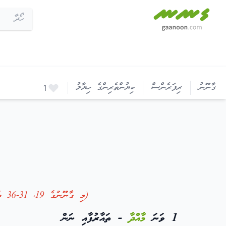
ބިިމާބެހޭ ގާނޫނު (ގާނޫނު ނަންބަރު 2002-01)
ގާނޫނު
ރިފަރެންސް
ކިޔުންތެރިންގެ ހިޔާލު
1
(މި ގާނޫނުގެ 19، 31-36 ވަނަ މާއްދާވަނީ
1 ވަނަ
މާއްދާ
- ތައާރުފާއި ނަން