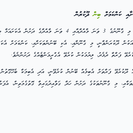
ާއި ކަންކަމަށް
ބިން
ދޫކުރުން
ަކުން ދޫކުރަންވާނީ، މި ގާނޫނާއި، އެކި ބޭނުންތަކަށާއި، ކަންކަމަށް އެކަށ
ުރެވޭ ފަރާތާ ދެމެދު، ލިޔުމަކުން ކުރެވޭ އެގްރީމަންޓެއްގެ ދަށުންނެވެ.
 ދޫކުރެވޭ ފަރާތަށް އެބިމެއް ބޭނުން ކުރެވޭނީ، އަދި އެބިމަކާ ބެހޭގޮތުން 
ތަކާއި، މި ގާނޫނުތަކުގެ ދަށުން ހަދާ ގަވާއިދުގައިވާ ގޮތުގެމަތިން، އެފަރާ