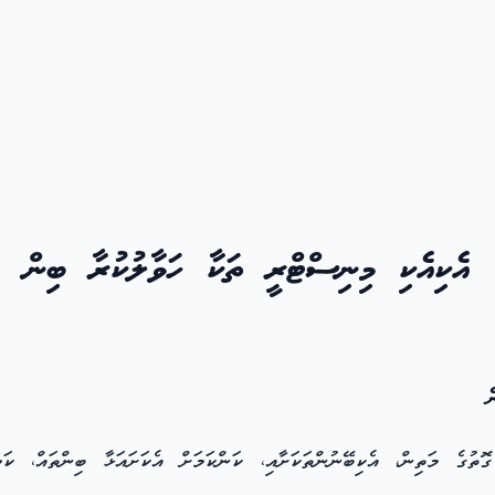
އެކިއެކި މިނިސްޓްރީ ތަކާ ހަވާލުކުރާ ބިން
ް
ާއި 4 ވަނަ މާއްދާގައިވާ ގޮތުގެ މަތިން، އެކިބޭނުންތަކަށާއި، ކަންކަމަށް އެކަށައަޅާ 