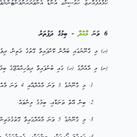
ހޯމްއެފެއާރޒު، ހައުސިންގ އެންޑް އެންވަޔަރަންމަންޓުންނެވެ
6 ވަނަ
މާއްދާ
- ބިމުގެ ދަފުތަރު
(ހ) މި ގާނޫނުގައި ބަޔާން ކޮށްފައިވާ ގޮތުގެ މަތިން، ދިވެހ
(ށ) މި މާއްދާގެ (ހ) ގައި ބުނެފައިވާ ދިވެހިރާއްޖޭގެ ބިމުގ
މި ގާނޫނުގެ 3 ވަނަ މާއްދާއާއި 4 ވަނަ މާއްދާގައިވާ ގޮތުގެމަތިން، އެކި ބޭނުންތަކަށާއި ކަންކަމަށް
ބިން އޮތް ތަނަކާއި، ބިމުގެ މިންތައް.
މި ގާނޫނުގެ 5 ވަނަ މާއްދާގައިވާ ގޮތުގެމަތިން،