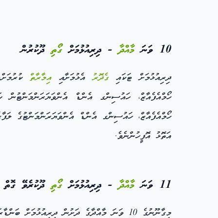
10 ވަނަ
މާއްދާ
- ދިރިއުޅުމަށް
ގޯތި
ދޫކުރުން
ދިރިއުޅުމަށް ޓަކައި
ގެދޮރު
އެޅުމަށާއި
އިމާރާތް
ކުރުމަށް، މިގާނޫނުގެ 3 ވަނަ މާއްދާއާއި
ހޯމްއެފެއާޒް، ހައުސިންގ އެންޑް އެންވަޔަރަންމަންޓުން ކ
ހޯމްއެފެއާޒް، ހައުސިންގ އެންޑް އެންވަޔަރަންމަންޓުގެ ލަފާ
އަތޮޅު އޮފީހުންނެވެ.
11 ވަނަ
މާއްދާ
- ދިރިއުޅުމަށް
ގޯތި
ދޫކުރެވޭ ގޮތް
މިގާނޫނުގެ 10 ވަނަ މާއްދާގެ ދަށުން ދިރިއުޅުމަށް ބަންޑާރަ