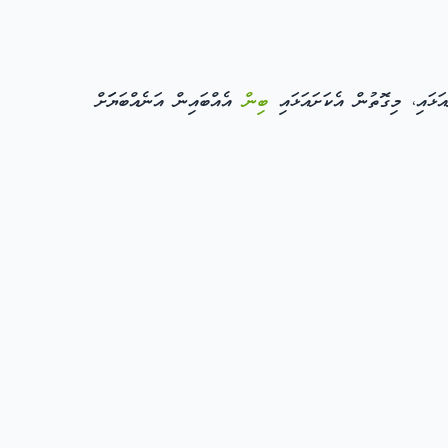
ަޅައި، މިގޮތުން އެކަށައަޅައި
ބިން
އެއްބައިން އަނެއްބަޔަަށް