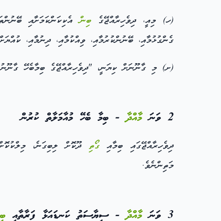
(ހ) މިއީ، ދިވެހިރާއްޖޭގެ
ބިން
އެކިކަންކަމަށާއި ބޭނުންތަ
ގެންގުޅުމާއި، ބޭނުންކުރުމާއި، ވިއްކުމާއި، ދިނުމާއި، ކުއްޔަ
(ށ) މި ގާނޫނަށް ކިޔަނީ، "ދިވެހިރާއްޖޭގެ ބިމާބެހޭ ގާނޫނު"
2 ވަނަ
މާއްދާ
- ބިމާ ބެހޭ މުއާމަލާތް ކުރުން
ދިވެހިރާއްޖޭގައި ބިމާއި
ގޯތި
ދޫކޮށް ލިބިގަނެ، މިލްކުކޮށް،
މަތިންނެވެ.
3 ވަނަ
މާއްދާ
- ސިޔާސަތު ކަނޑައަޅާ ފަރާތާއި
ބި