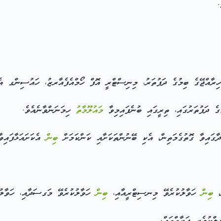
.
ިރާއްޖޭގެ ބިމުގެ ދަފުތަރު، މިނިސްޓްރީ އޮފް ހޯމްއެފެއާރޒު، ހައުސިންގ އެނ
ެ ދަފުތަރުގައި، ތިރީގައި ބުނެފައިމިވާ
މައުލޫމާތު
ހިމަނަންވާނެއެވެ.
ބިން
އެކަށައަޅާފައިވާ
ބިން
ހަވާލުކުރެވޭ މިނސިޓްރީއާއި،
ބިން
ހަވާލުކުރެވޭ މަގސަދާއި، ހަވާލުކ