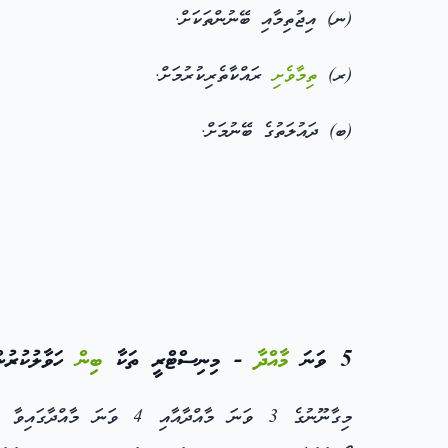
(ނ) އިޖުތިމާއި ބޭނުންތަކަށް.
(ރ)
ތިމާވެށި
ރައްކާތެރިކުރުމަށް.
(ބ) ދައުލަތުގެ ބޭނުމަށް.
5 ވަނަ
މާއްދާ
- މިނިސްޓްރީ ތަކާ
ބިން
ހަވާލުކުރުނ
މިގާނޫނުގެ 3 ވަނަ މާއްދާއ