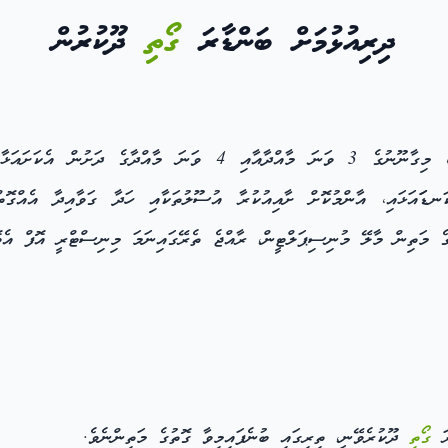
ދިރިއުޅުމަށް ބަންޑާރަ
ގޯތި
ދޫކުރުން
 4 ވަނަ މާއްދާގެ ދަށުން އެކަށައަޅާ ބިމުން، ދިރިއުޅުމަށް
ަނޑަައަޅައި، އާންމުކޮށް ށާއިއުކުރާ އުސޫލުތަކާއި ހަދާ ގަވާއިދާ އެއް
ގެ މަތިން މާލޭ މުނިސިޕަލްޓީން، ރާއްޖެ ތެރޭގައިނަމަ މިނިސްޓްރީ އޮފް އެޓ
ގޯތި
ދޫކުރެވޭނީ، ތިރިގައި ބުނެފައިމިވާ ގޮތުގެ މަތިންނެވެ.