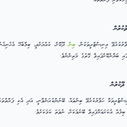
ލްކުވެރި ފަރާތްތައް.
ކުރުން
ލުކުރެވޭ މިނިސްޓްރީތަކުން،
ބިން
ދޫކޮށް، ކުއްޔަށްދީ، ބިމާބެހޭ އެހެނިހެން
ައި ބަޔާންކޮށްފައިވާ ގޮތުގެ މަތިންނެވެ.
ޫކުރުން
 އެކި މިނިސްޓްރީތަކާ ހަވާލުކުރެވޭ ބިންތައް، ބޭނުންކުރަންވާނީ، އަދި އެކި ފަރާ