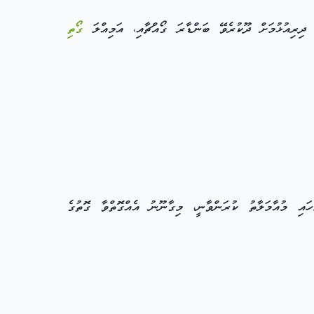
ދިރިއުޅުމަށް ދޫކުރެވޭ ބަންޑާރަ ގޯއްޗާއި، އަމިއްލަ
ގޯތި
ހައި މުއާމަލާތު ކުރަންވާނީ، މިގާނޫނު އެއްގޮތްވާ ގޮތުގެ