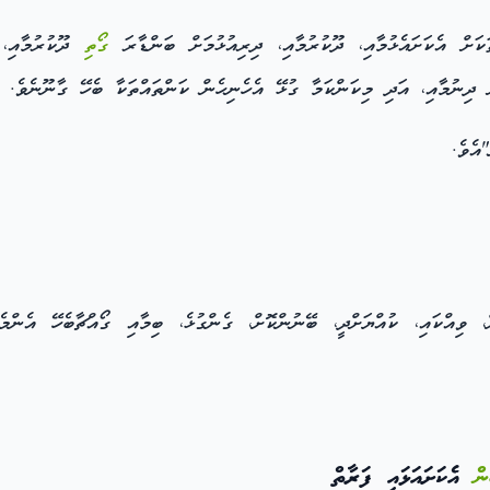
ކަށް އެކަށައެޅުމާއި، ދޫކުރުމާއި، ދިރިއުޅުމަށް ބަންޑާރަ
ގޯތި
ދޫކުރުމާއި، 
ށް ދިނުމާއި، އަދި މިކަންކަމާ ގުޅޭ އެހެނިހެން ކަންތައްތަކާ ބެހޭ ގާނޫނެވެ.
އެވެ.
 ވިއްކައި، ކުއްޔަށްދީ، ބޭނުންކޮށް، ގެންގުޅެ، ބިމާއި ގޯއްޗާބެހޭ އެންމެ
ން
އެކަށައަޅައި ފަރާތް