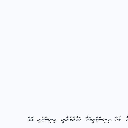
ބިންތައް، ކަމާ ބެހޭ މިނިސްޓްރީތަކާ ހަވާލުކުރާނީ، މިނިސްޓްރީ އޮފް