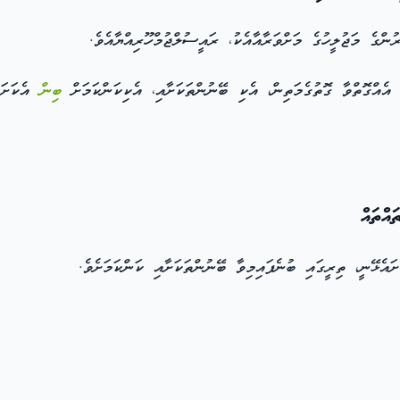
ްގެ މަޖުލީހުގެ މަށްވަރާއާއެކު، ރައީސުލްޖުމްހޫރިއްޔާއެވެ.
ެއްގޮތްވާ ގޮތުގެމަތިން، އެކި ބޭނުންތަކަށާއި، އެކިކަންކަމަށް
ބިން
އެކަށައ
އްތައް
އެޅޭނީ، ތިރީގައި ބުނެފައިމިވާ ބޭނުންތަކަށާއި ކަންކަމަށެވެ.