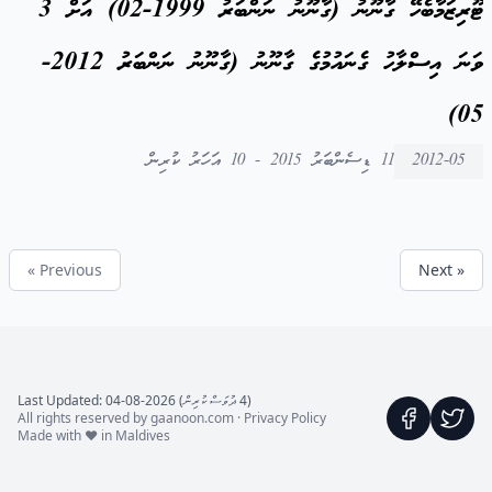
ޓޫރިޒަމާބެހޭ ގާނޫނު (ގާނޫނު ނަންބަރު 1999-02) އަށް 3
ވަނަ އިސްލާހު ގެނައުމުގެ ގާނޫނު (ގާނޫނު ނަންބަރު 2012-
05)
2012-05
11 ޑިސެންބަރު 2015 - 10 އަހަރު ކުރިން
« Previous
Next »
(4 ދުވަސް ކުރިން) Last Updated: 04-08-2026
All rights reserved by gaanoon.com ·
Privacy Policy
Made with ♥ in Maldives