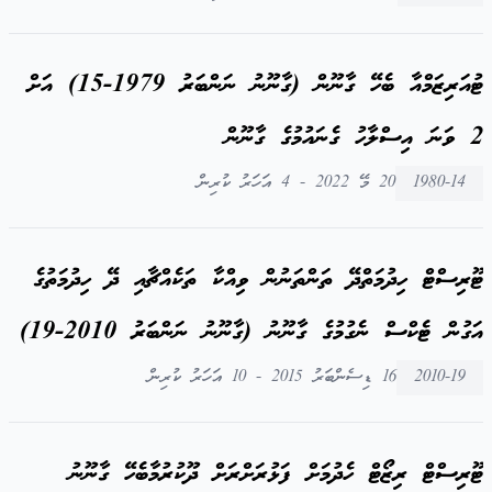
ޓުއަރިޒަމްއާ ބެހޭ ގާނޫން (ގާނޫނު ނަންބަރު 1979-15) އަށް
2 ވަނަ އިސްލާހު ގެނައުމުގެ ގާނޫން
1980-14
20 މޭ 2022 - 4 އަހަރު ކުރިން
ޓޫރިސްޓް ހިދުމަތްދޭ ތަންތަނުން ވިއްކާ ތަކެއްޗާއި ދޭ ހިދުމަތުގެ
އަގުން ޓެކްސް ނެގުމުގެ ގާނޫނު (ގާނޫނު ނަންބަރު 2010-19)
2010-19
16 ޑިސެންބަރު 2015 - 10 އަހަރު ކުރިން
ޓޫރިސްޓް ރިޒޯޓް ހެދުމަށް ފަޅުރަށްރަށް ދޫކުރުމާބެހޭ ގާނޫނު