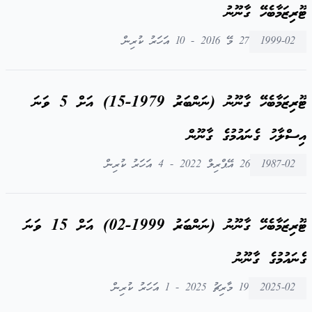
ޓޫރިޒަމާބެހޭ ގާނޫނު
1999-02
27 މޭ 2016 - 10 އަހަރު ކުރިން
ޓޫރިޒަމާބެހޭ ގާނޫނު (ނަންބަރު 1979-15) އަށް 5 ވަނަ
އިސްލާހު ގެނައުމުގެ ގާނޫން
1987-02
26 އޭޕްރިލް 2022 - 4 އަހަރު ކުރިން
ޓޫރިޒަމާބެހޭ ގާނޫނު (ނަންބަރު 1999-02) އަށް 15 ވަނަ
ގެނައުމުގެ ގާނޫނު
2025-02
19 މާރިޗު 2025 - 1 އަހަރު ކުރިން