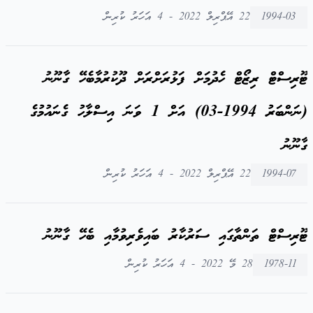
1994-03
22 އޭޕްރިލް 2022 - 4 އަހަރު ކުރިން
ޓޫރިސްޓް ރިޒޯޓް ހެދުމަށް ފަޅުރަށްރަށް ދޫކުރުމާބެހޭ ގާނޫނު
(ނަންބަރު 1994-03) އަށް 1 ވަނަ އިސްލާހު ގެނައުމުގެ
ގާނޫނު
1994-07
22 އޭޕްރިލް 2022 - 4 އަހަރު ކުރިން
ޓޫރިސްޓް ތަންތާގައި ސަރުކާރު ބައިވެރިވުމާއި ބެހޭ ގާނޫނު
1978-11
28 މޭ 2022 - 4 އަހަރު ކުރިން