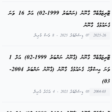
ޓޫރިޒަމާބެހޭ ގާނޫނު (ނަންބަރު 1999-02) އަށް 16 ވަނަ
ގެނައުމުގެ ގާނޫނު
2025-26
07 ޑިސެންބަރު 2025 - 8 މަސް ކުރިން
ޓޫރިޒަމާބެހޭ ގާނޫނު (ގާނޫނު ނަންބަރު 1999-02) އަށް 1
ވަނަ އިސްލާހު ގެނައުމުގެ ގާނޫނު (ގާނޫނު ނަންބަރު 2004-
03)
2004-03
05 ޑިސެންބަރު 2021 - 4 އަހަރު ކުރިން