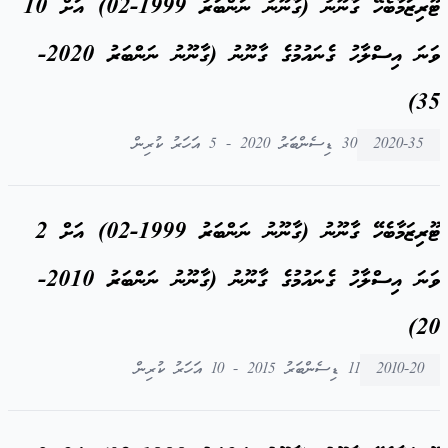
ޓޫރިޒަމާބެހޭ ގާނޫނު (ގާނޫނު ނަންބަރު 1999-02) އަށް 10
ވަނަ އިސްލާހު ގެނައުމުގެ ގާނޫނު (ގާނޫނު ނަންބަރު 2020-
35)
2020-35
30 ޑިސެންބަރު 2020 - 5 އަހަރު ކުރިން
ޓޫރިޒަމާބެހޭ ގާނޫނު (ގާނޫނު ނަންބަރު 1999-02) އަށް 2
ވަނަ އިސްލާހު ގެނައުމުގެ ގާނޫނު (ގާނޫނު ނަންބަރު 2010-
20)
2010-20
11 ޑިސެންބަރު 2015 - 10 އަހަރު ކުރިން