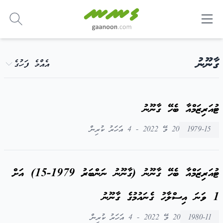
-
ގާނޫނު
އެއްމެ ފަހުގެ
ޓުއަރިޒަމްއާ ބެހޭ ގާނޫނު
1979-15
20 މޭ 2022 - 4 އަހަރު ކުރިން
ޓުއަރިޒަމްއާ ބެހޭ ގާނޫނު (ގާނޫނު ނަންބަރު 1979-15) އަށް
1 ވަނަ އިސްލާހު ގެނައުމުގެ ގާނޫނު
1980-11
20 މޭ 2022 - 4 އަހަރު ކުރިން