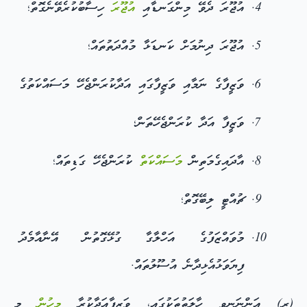
އުޖޫރަ ދެވޭ މިންގަނޑާއި
އުޖޫރަ
ހިސާބުކުރެވޭނެގޮތް؛
އުޖޫރަ ދިނުމަށް ކަނޑަޅާ މުއްދަތުތައް؛
ވަޒީފާގެ ނަމާއި ވަޒީފާގައި އަދާކުރަންޖެހޭ މަސައްކަތުގެ
ވަޒީފާ އަދާ ކުރަންޖެހޭތަން؛
އާދައިގެމަތިން
މަސައްކަތް
ކުރަންޖެހޭ ގަޑިތައް؛
ޗުއްޓީ ލިބޭގޮތް؛
މުވައްޒަފުގެ އަހްލާގާ ގުޅޭގޮތުން އޭނާއާމެދު
ފިޔަވަޅުއެޅިދާނެ އުސޫލުތައް.
(ރ) އަންނަނިވި ހާލަތުތަކުގައި، ވަޒީފާއަދާކުރާ
މީހުން
މި