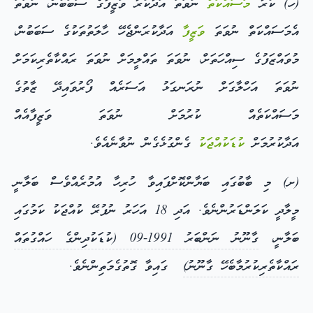
(ހ) ކުރާ
މަސައްކަތް
ނުވަތަ އަދާކުރާ ވަޒީފާގެ ސަބަބުން، ނުވަތަ
އެމަސައްކަތް ނުވަތަ
ވަޒީފާ
އަދާކުރަންޖެހޭ ހާލަތުތަކުގެ ސަބަބުން،
މުވައްޒަފުގެ ސިއްހަތަށް، ނުވަތަ ތައްލީމަށް ނުވަތަ ރައްކާތެރިކަމަށް
ނުވަތަ އަހްލާގަށް ނުރަނގަޅު އަސަރެއް ފޯރުވައިދޭ ޒާތުގެ
މަސައްކަތެއް ކުރުމަށް ނުވަތަ ވަޒީފާއެއް
އަދާކުރުމަށް
ކުޑަކުއްޖަކު
ގެންގުޅެގެން ނުވާނެއެވެ.
(ށ) މި ބާބުގައި ބަޔާންކޮށްފައިވާ ހުރިހާ އުމުރެއްވެސް ބަލާނީ
މީލާދީ ކަލަންޑަރުންނެވެ. އަދި 18 އަހަރު ނުފުރޭ ކުއްޖަކު ކަމުގައި
ބަލާނީ،
ގާނޫނު ނަންބަރު 1991-09 (ކުޑަކުދިންގެ ހައްގުތައް
ރައްކާތެރިކުރުމާބެހޭ ގާނޫނު)
ގައިވާ ގޮތުގެމަތިންނެވެ.