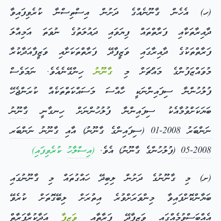
(ހ) އެހެން ގާނޫނެއްގެ ދަށުން އިސްތިސްނާ ކުރެވިފައިވާ
ދާއިރާތަކާއި ފަރާތްތައް ފިޔަވައި ދައުލަތުގެ ނުވަތަ އަމިއްލަ
ފަރާތްތަކުގެ ދާއިރާގައި ވަޒީފާދޭ ފަރާތްތަކަށާއި ވަޒީފާއަދާކުރާ
މުވައްޒަފުންގެ މައްޗަށް މި
ގާނޫނު
ހިންގޭނެއެވެ. ނަމަވެސް
ފުލުހުންނާ ސިފައިންނަކީ ހާއްސަ މަސައްކަތްތަކެއް ކުރަންޖެހޭ
ބަޔަކަށްވުމާއެކު ސިފައިންނާ ފުލުހުންނަށް ހިނގާނީ
ގާނޫނު
ނަންބަރު 2008-01
(ސިފައިންގެ ގާނޫނު) އާއި
ގާނޫނު ނަންބަރ
2008-05
(ފުލުހުންގެ ގާނޫނު) އެވެ.
(
އިސްލާހު
ކުރެވިފައި)
(ށ) މި ގާނޫނުގެ ދަށުން ލިބިދޭ ހައްގުތައް މި ގާނޫނުގައި
ބަޔާންކޮށްފައިވާ މިންވަރަށްވުރެ އިތުރަށް ލިބޭގޮތަށް ކުރެވޭ
އެއްބަސްވުމެއްގައި ވަޒީފާދޭ ފަރާތާއި
ވަޒީފާ
އަދާކުރާފަރާތް