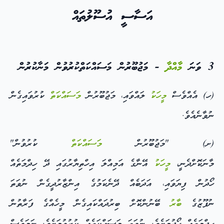
އަސާސީ އުސޫލުތައް
3 ވަނަ
މާއްދާ
- މަޖުބޫރުން މަސައްކަތްކުރުވުން މަނާކުރުން
(ހ) އެއްވެސް
މީހަކު
ލައްވައި، މަޖުބޫރުން
މަސައްކަތް
ކުރުވައިގެން
ނުވާނެއެވެ.
(ށ) "މަޖުބޫރުން
މަސައްކަތް
ކުރުވުން"
މާނަކޮށްދެނީ،
މީހަކު
އޭނާގެ އަމިއްލަ އިހްތިޔާރުގައި ދޭ ހިދްމަތެއް
ހޯދުން ފިޔަވައި، އަދަބެއް ދޭނެކަމުގެ އިންޒާރުދީގެން ނުވަތަ
ނުފޫޒުގެ
ބާރު
ބޭނުންކޮށް ބިރުދައްކައިގެން މީހެއްގެ ފަރާތުން