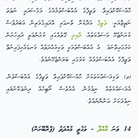
ހާއްސަކޮށްފައިވާ، ވަޒީފާގެ އެއްބަސްވުމެއްގެ މަގްސަދަކީ، ނުވަތަ
ނަތީޖާއަކީ،
ވަޒީފާ
އަދާކުރާ ތާނގައި އާދައިގެމަތިން އަބަދުވެސް
ކުރަންޖެހޭ މަސައްކަތެއް،
ދާއިމީ
ގޮތެއްގައި ކުރުންމަތީ ދެމިހުރުން
ކަމުގައިވާނަމަ އެ އެއްބަސްވުމަކީ ވަކިމުއްދަތެއް ކަނޑައެޅިފައިނުވާ
ވަޒީފާގެ އެއްބަސްވުމެއް ކަމުގައި ބަލަންޖެހޭނެއެވެ.
(ވ) ވަކިމަސައްކަތަކަށް ހާއްސަކޮށްފައިވާ ވަޒީފާގެ އެއްބަސްވުން،
އެމަސައްކަތެއް ނިމުމުން، އެއްވެސް ނޯޓިހެއް ދިނުމަކާނުލައި
ނިމުމަކަށް އަންނާނެއެވެ.
14 ވަނަ
މާއްދާ
- ވަގުތީ މުއްދަތު (ޕްރޮބޭށަން)