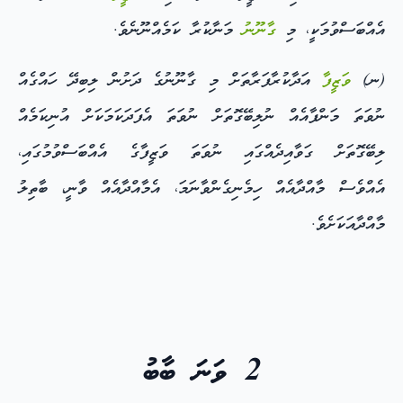
އެއްބަސްވުމަކީ، މި
ގާނޫނު
މަނާކުރާ ކަމެއްނޫނެވެ.
(ނ)
ވަޒީފާ
އަދާކުރާފަރާތަށް މި ގާނޫނުގެ ދަށުން ލިބިދޭ ހައްގެއް
ނުވަތަ މަންފާއެއް ނުލިބޭގޮތަށް ނުވަތަ އެފަދަކަމަކަށް އުނިކަމެއް
ލިބޭގޮތަށް ގަވާއިދެއްގައި ނުވަތަ ވަޒީފާގެ އެއްބަސްވުމުގައި،
އެއްވެސް މާއްދާއެއް ހިމެނިގެންވާނަމަ، އެމާއްދާއެއް ވާނީ، ބާތިލު
މާއްދާއަކަށެވެ.
2 ވަނަ ބާބު