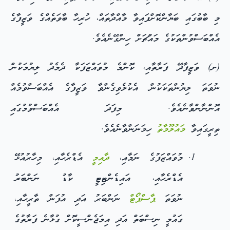
މި ބާބުގައި ބަޔާންކޮށްފައިވާ މާއްދާތައް، ހުރިހާ ބާވަތެއްގެ ވަޒީފާގެ
އެއްބަސްވުންތަކުގެ މައްޗަށް ހިންގޭނެއެވެ.
(ށ) ވަޒީފާދޭ ފަރާތާއި، ކޮންމެ މުވައްޒަފަކާ ދެމެދު ލިޔުމަކުން
ނުވަތަ ލިޔުންތަކަކުން އެކުލެވިގެންވާ ވަޒީފާގެ އެއްބަސްވުމެއް
އޮންނާންވާނެއެވެ. މިފަދަ އެއްބަސްވުމުގައި
ތިރީގައިވާ
މައުލޫމާތު
ހިމަނަންވާނެއެވެ.
މުވައްޒަފުގެ ނަމާއި،
ދާއިމީ
އެޑްރެހާއި، މިހާރުއުޅޭ
އެޑްރެހާއި، އައިޑެންޓިޓީ ކާޑު ނަންބަރު
ނުވަތަ
ޕާސްޕޯޓް
ނަންބަރު އަދި އުފަން ތާރީހާއި،
ގައުމީ ނިސްބަތް އަދި އިމަޖެންސީކޮށް ގުޅާނެ ފަރާތުގެ