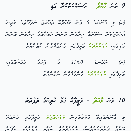
9 ވަނަ
މާއްދާ
- މަސައްކަތްކުރާ ގަޑި
(ހ) މި ގާނޫނުގެ 6 ވަނަ މާއްދާއާ ތައާރުޒު ނުވާގޮތުގެ މަތިން
އެކުއްޖަކަށް ސްކޫލުގެ ކިޔެވުން އޮންނަ ދުވަހެއްގެ ކިޔެވުން އޮންނަ
ގަޑީގައި،
ކުޑަކުއްޖަކު
ވަޒީފާގައި ގެންގުޅެގެން ނުވާނެއެވެ.
(ށ) ރޭގަނޑު 11:00 ގެ ފަހުގެ ވަގުތެއްގައި،
ވަޒީފާގައި
ކުޑަކުއްޖަކު
ގެންގުޅެގެން ނުވާނެއެވެ.
10 ވަނަ
މާއްދާ
- ވަޒީފާއާ ގުޅޭ ކުދިންގެ ދަފުތަރު
މި ގާނޫނުގައިވާ ގޮތުގެމަތިން
ކުޑަކުއްޖަކު
ވަޒީފާގައި ގެންގުޅޭ
ކޮންމެ ފަރާތަކުންވެސް، އެކުއްޖެއްގެ ނަމާއި އެޑްރެހާއި އުފަން