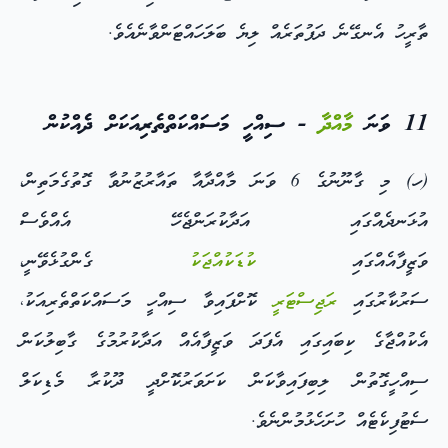
ތާރީހު އެނގޭނެ ދަފުތަރެއް ލިޔެ ބަލަހައްޓަންވާނެއެވެ.
11 ވަނަ
މާއްދާ
- ސިއްހީ މަސައްކަތްތެރިއަކަށް ދެއްކުން
(ހ) މި ގާނޫނުގެ 6 ވަނަ މާއްދާއާ ތައާރުޒުނުވާ ގޮތުގެމަތިން،
އުޅަނދެއްގައި އަދާކުރަންޖެހޭ އެއްވެސް
ވަޒީފާއެއްގައި
ކުޑަކުއްޖަކު
ގެންގުޅެވޭނީ،
ސަރުކާރުގައި
ރަޖިސްޓަރީ
ކޮށްފައިވާ ސިއްހީ މަސައްކަތްތެރިއަކު،
އެކުއްޖާގެ ކިބައިގައި އެފަދަ ވަޒީފާއެއް އަދާކުރުމުގެ ގާބިލުކަން
ސިއްހީގޮތުން ލިބިފައިވާކަން ކަށަވަރުކޮށްދީ ދޫކުރާ މެޑިކަލް
ސެޓުފިކެޓެއް ހުށަހެޅުމުންނެވެ.