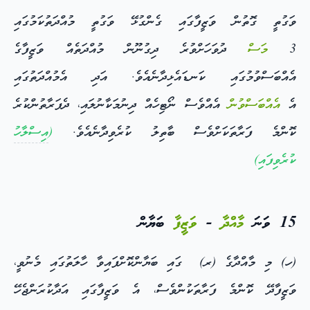
ވަގުތީ ގޮތުން ވަޒީފާގައި ގެންގުޅޭ ވަގުތީ މުއްދަތުކަމުގައި
3
މަސް
ދުވަހަށްވުރެ ދިގުނޫން މުއްދަތެއް ވަޒީފާގެ
އެއްބަސްވުމުގައި ކަނޑައެޅިދާނެއެވެ. އަދި އެމުއްދަތުގައި
އެ
އެއްބަސްވުން
އެއްވެސް ނޯޓިހެއް ދިނުމަކާނުލައި، ދެފަރާތުންކުރެ
ކޮންމެ ފަރާތަކަށްވެސް ބާތިލު ކުރެވިދާނެއެވެ.
(
އިސްލާހު
ކުރެވިފައި)
15 ވަނަ
މާއްދާ
-
ވަޒީފާ
ބަޔާން
(ހ) މި މާއްދާގެ (ރ) ގައި ބަޔާންކޮށްފައިވާ ހާލަތުގައި މެނުވީ،
ވަޒީފާދޭ ކޮންމެ ފަރާތަކުންވެސް، އެ ވަޒީފާގައި އަދާކުރަންޖެހޭ