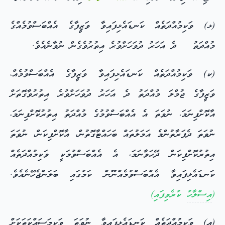
(ޅ) ވަކިމުއްދަތެއް ކަނޑައެޅިފައިވާ ވަޒީފާގެ އެއްބަސްވުމެއްގެ
މުއްދަތު ދެ އަހަރު ދުވަހަށްވުރެ އިތުރުވެގެން ނުވާނެއެވެ.
(ކ) ވަކިމުއްދަތެއް ކަނޑައެޅިފައިވާ ވަޒީފާގެ އެއްބަސްވުމެއް،
ވަޒީފާގެ ޖުމްލަ މުއްދަތު ދެ އަހަރު ދުވަހަށްވުރެ އިތުރުވާގޮތަށް
އާކޮށްފިނަމަ، ނުވަތަ އެ އެއްބަސްވުމުގެ މުއްދަތު އިތުރުކޮށްފިނަމަ،
ނުވަތަ ދެފަރާތުންމެ އަމަލުތައް ބަހައްޓާގޮތުން، އާކޮށްފިކަން، ނުވަތަ
އިތުރުކޮށްފިކަން ދޭހަވާނަމަ، އެ އެއްބަސްވުމަކީ ވަކިމުއްދަތެއް
ކަނޑައެޅިފައިވާ އެއްބަސްވުމެއްނޫން ކަމުގައި ބަލަންޖެހޭނެއެވެ.
(
އިސްލާހު
ކުރެވިފައި)
(އ) ވަކިމުއްދަތެއް ކަނޑައެޅިފައިވާ ނުވަތަ ވަކިމަސައްކަތަކަށް