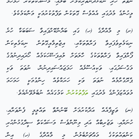
ނުވަތަ ހުރި ނުކުޅެދުންތެރިކަމަށް ބަލައި، މަސައްކަތްކުރާ ހަމަހަމަ
މީހުންގެ މެދުގައި އެއްވެސް ގޮތަކުން ތަފާތުކުރުމަކީ މަނާކަމެކެވެ.
(ށ) މި މާއްދާގެ (ހ) ގައި ބަޔާންކޮށްފައިވާ ސަބަބަކާ ހުރެ
ނިކަމެތިވެފައިވާ ފަރާތްތަކާއި، އިޖްތިމާއީގޮތުން ނިކަމެތިކަން
ފޯރާފައިވާ ފަރާތްތަކުގެ ހާލަތަށް ލުއިފަސޭހަކަމެއް ހޯދައިދިނުމުގެ
މަގްސަދުގައި، ވަކިއުސޫލެއް ހަމަޖައްސައިދިނުން، ނުވަތަ ވަކި
ޕްރޮގްރާމެއް ނުވަތަ ވަކި ހަރަކާތެއް ހިންގުމަކީ ހަމަހަމަ
މުވައްޒަފުންގެ މެދުގައި
ތަފާތުކުރުން
ކަމުގައެއް ނުބެލެވޭނެއެވެ.
(ނ) ވަޒީފާއެއް އަދާކުރުމަށް ބޭނުންވާ ތައްލީމީ ފެންވަރާއި،
ހުނަރާއި، ތަޖުރިބާއާ އަދި މިނޫންވެސް މަސައްކަތާ ސީދާގުޅުންހުރި
ކަންތައްތަކުގެ މައްޗަށްބެލުން މި މާއްދާގެ (ހ) އިން