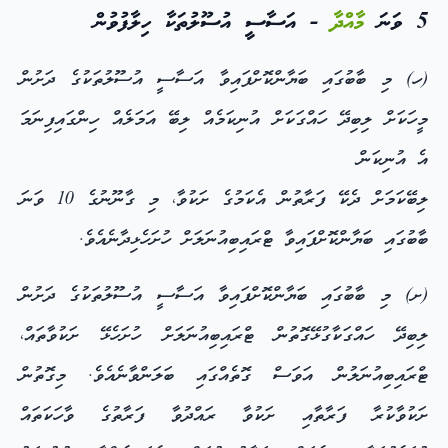
5 ވަނަ
މާއްދާ
- އަސާސީ އުސޫލުތަކާ ހިލާފުވުން
(ހ) މި ބާބުގައި ބަޔާންކޮށްފައިވާ އަސާސީ އުސޫލުތަކުގެ ދަށުން
މީހަކަށް ލިބިދޭ ހައްގަކަށް އުނިކަމެއް ލިބޭ އަމަލެއް ހިންގައިފިނަމަ
އެ އުނިކަން
ލިބޭކަމަށް ދެކޭ ފަރާތުން އެކަމުގެ ށަކުވާ، މި ގާނޫނުގެ 10 ވަނަ
ބާބުގައި ބަޔާންކޮށްފައިވާ ޓްރައިބިއުނަލަށް ހުށަހެޅިދާނެއެވެ.
(ށ) މި ބާބުގައި ބަޔާންކޮށްފައިވާ އަސާސީ އުސޫލުތަކުގެ ދަށުން
ލިބިދޭ ހައްގަކާގުޅޭގޮތުން ޓްރައިބިއުނަލަށް ހުށަހެޅޭ ށަކުވާތައް،
ޓްރައިބިއުނަލުން އަވަސް ގޮތެއްގައި ބަލަންވާނެއެވެ. މިގޮތުން
ށަކުވާކުރާ ފަރާތާއި ށަކުވާ ރައްދުވާ ފަރާތުގެ ވާހަކަތައް