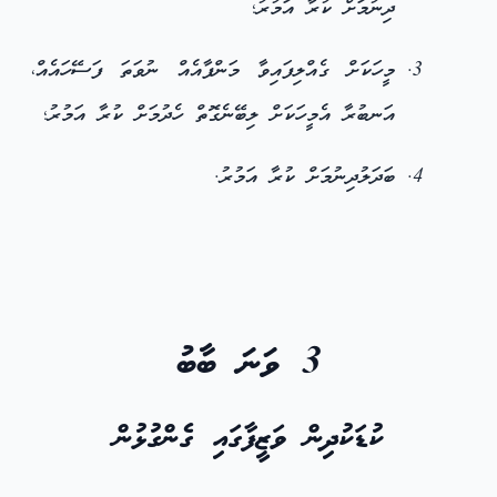
ދިނުމަށް ކުރާ އަމުރު؛
މީހަކަށް ގެއްލިފައިވާ މަންފާއެއް ނުވަތަ ފަސޭހައެއް،
އަނބުރާ އެމީހަކަށް ލިބޭނެގޮތް ހެދުމަށް ކުރާ އަމުރު؛
ބަދަލުދިނުމަށް ކުރާ އަމުރު.
3 ވަނަ ބާބު
ކުޑަކުދިން ވަޒީފާގައި ގެންގުޅުން