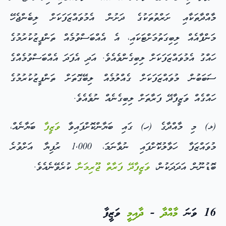
މާއްދާތަކާއި ށަރްތުތަކުގެ ދަށުން އެމުވައްޒަފަކަށް ލިބެންޖެހޭ
މަންފާއެއް ލިބިގަތުމަށްޓަކައި، އެ އެއްބަސްވުމެއް ތަންފީޒުކުރުމުގެ
ހައްގު އެމުވައްޒަފަކަށް ލިބިގެންވެއެވެ. އަދި އެފަދަ އެއްބަސްވުމެއްގެ
ސަބަބުން މުވައްޒަފަކަށް ގެއްލުމެއް ލިބޭގޮތަށް ތަންފީޒުކުރުމުގެ
ހައްގެއް ވަޒީފާދޭ ފަރާތަށް ލިބިގެނެއް ނުވެއެވެ.
(ޅ) މި މާއްދާގެ (ހ) ގައި ބަޔާންކޮށްފައިވާ
ވަޒީފާ
ބަޔާނެއް،
މުވައްޒަފާ ހަވާލުކޮށްފައި ނުވާނަމަ، 1,000 ރުފިޔާ އަށްވުރެ
ބޮޑުނޫން އަދަދަކުން،
ވަޒީފާދޭ ފަރާތް
ޖޫރިމަނާ
ކުރެވޭނެއެވެ.
16 ވަނަ
މާއްދާ
-
ދާއިމީ
ވަޒީފާ