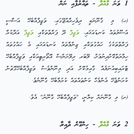
1 ވަނަ
މާއްދާ
- ތައާރުފާއި ނަން
(ހ) މި ގާނޫނަކީ ދިވެހިރާއްޖޭގައި، ވަޒީފާއާބެހޭ އަސާސީ
އުސޫލުތައް ކަނޑައަޅައި،
ވަޒީފާ
ދޭ ފަރާތްތަކާއި
ވަޒީފާ
އަދާކުރާ
ފަރާތްތަކުގެ ހައްގުތަކާއި ޒިންމާތައް ކަނޑައަޅައި އެ ހައްގުތައް
ހިމާޔަތްކޮށްދިނުމަށް، ލޭބަރ ރިލޭށަންސް އޮތޯރިޓީއަކާއި ވަޒީފާއާބެހޭ
ޓްރައިބިއުނަލެއް ގާއިމުކޮށް އަދި މިނޫންވެސް ވަޒީފާއާބެހޭގޮތުން
ކުރަންޖެހޭ އެންމެހާ ކަންތައްތައް ކުރުމާބެހޭ ގާނޫނެވެ.
(ށ) މި ގާނޫނަށް ކިޔާނީ، "ވަޒީފާއާބެހޭ ގާނޫނު" އެވެ.
2 ވަނަ
މާއްދާ
- ހިންގޭނެ ދާއިރާ