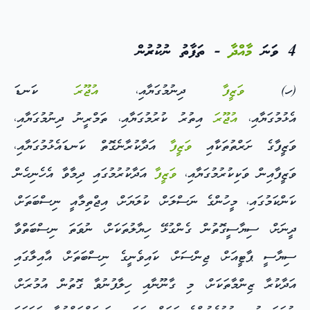
4 ވަނަ
މާއްދާ
- ތަފާތު ނުކުރުން
(ހ)
ވަޒީފާ
ދިނުމުގަޔާއި،
އުޖޫރަ
ކަނޑަ
އެޅުމުގަޔާއި،
އުޖޫރަ
އިތުރު ކުރުމުގަޔާއި، ތަމްރީނު ދިނުމުގަޔާއި،
ވަޒީފާގެ ށަރްތުތަކާއި
ވަޒީފާ
އަދާކުރާނެގޮތް ކަނޑައެޅުމުގަޔާއި،
ވަޒީފާއިން ވަކިކުރުމުގަޔާއި،
ވަޒީފާ
އަދާކުރުމުގައި ދިމާވާ އެހެނިހެން
ކަންކަމުގައި، މީހުންގެ ނަސްލަށް، ކުލަޔަށް، އިޖްތިމާއީ ނިސްބަތަށް،
ދީނަށް، ސިޔާސީގޮތުން ގެންގުޅޭ ހިޔާލުތަކަށް، ނުވަތަ ނިސްބަތްވާ
ސިޔާސީ ޕާޓީއަށް، ޖިންސަށް، ކައިވެނީގެ ނިސްބަތަށް، އާއިލާގައި
އަދާކުރާ ޒިންމާތަކަށް، މި ގާނޫނާއި ހިލާފުނުވާ ގޮތުން އުމުރަށް،