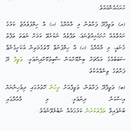
ހުރަހެއްނާޅައެވެ.
(ރ) ވަޒީފާދޭ ފަރާތުން މި މާއްދާގެ (ހ) އާ ހިލާފުވެއްޖެ ކަމުގެ
ށަކުވާއެއް ހުށަހެޅިއްޖެނަމަ، ތަފާތެއް ނުކުރެވޭ ކަމަށް ނުވަތަ ތަފާތު
ގެނައީ، މި މާއްދާގެ (ހ) އާ ހިލާފުނުވާ ގޮތުގެމަތިން އެކަށީގެންވާ
ސަބަބެއްގެ މައްޗަށް ބިނާކޮށްކަން ސާބިތުކޮށްދިނުމަކީ،
ވަޒީފާ
ދޭ
ފަރާތުގެ ޒިންމާއެކެވެ.
(ބ) ވަޒީފާދޭ ފަރާތުން، ވަޒީފާއަށް
މީހުން
ހޮވުމުގައި ދިވެހިންނަށް
އިސްކަން ދިނުމަކީ، މި މާއްދާގައި
ބުނެފައިވާ
ތަފާތުކުރުން
ކަމުގައެއް ނުބެލެވޭނެއެވެ.