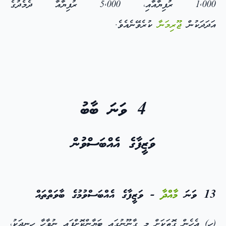
1,000 ރުފިޔާއާއި، 5,000 ރުފިޔާއާ ދެމެދުގެ
އަދަދަކުން
ޖޫރިމަނާ
ކުރެވޭނެއެވެ.
4 ވަނަ ބާބު
ވަޒީފާގެ އެއްބަސްވުން
13 ވަނަ
މާއްދާ
- ވަޒީފާގެ އެއްބަސްވުމުގެ ބާވަތްތައް
(ހ) އެހެން ގޮތަކަށް މި ގާނޫނުގައި ބަޔާންކޮށްފައި ނުވާހާ ހިނދަކު،