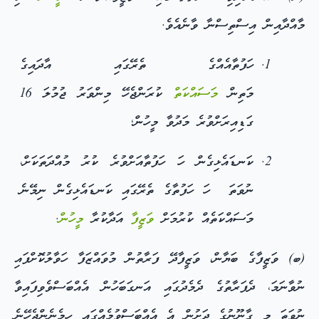
މާއްދާއިން އިސްތިސްނާ ވާނެއެވެ.
ހަފުތާއެއްގެ ތެރޭގައި އާދައިގެ
މަތިން
މަސައްކަތް
ކުރަންޖެހޭ މިންވަރު ޖުމުލަ 16
ގަޑިއިރަށްވުރެ މަދުވާ މީހުން؛
ކަނޑައެޅިގެން ހަ ހަފުތާއަށްވުރެ ކުރު މުއްދަތަކަށް،
ނުވަތަ ހަ ހަފުތާގެ ތެރޭގައި ކަނޑައެޅިގެން ނިމޭނެ
މަސައްކަތެއް ކުރުމަށް
ވަޒީފާ
އަދާކުރާ
މީހުން
.
(ބ) ވަޒީފާގެ ބަޔާން، ވަޒީފާދޭ ފަރާތުން މުވައްޒަފާ ހަވާލުކޮށްފައި
ނުވާނަމަ، ދެފަރާތުގެ ދެމެދުގައި އަނގަބަހުން އެއްބަސްވެވިފައިވާ
ނުވަތަ މި ގާނޫނުގެ ދަށުން އެ އެއްބަސްވުމެއްގައި ހިމެނެންޖެހޭނެ