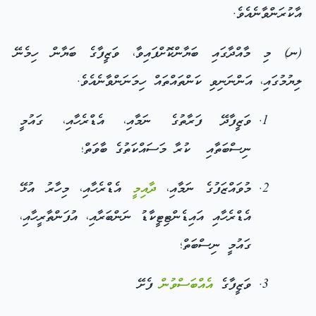
އާކުރަންވާނެއެވެ.
(ނ) މި މާއްދާގައި ބަޔާންކޮށްފައިވާ، ވަޒީފާގެ ބަޔާން ހިމެނޭ
ލިޔުމުގައި، އަންނަނިވި ކަންތައްތައް ހިމަނަންވާނެއެވެ.
ވަޒީފާދޭ ފަރާތުގެ ނަމާއި، އެޑްރެހާއި، ގައުމީ
ނިސްބަތާއި ކުރާ މަސައްކަތުގެ ބާވަތް؛
މުވައްޒަފުގެ ނަމާއި،
ދާއިމީ
އެޑްރެހާއި، މިހާރު އުޅޭ
އެޑްރެހާއި އައިޑެންޓިޓީކާޑު ނަންބަރާއި، އުފަންތާރީހާއި،
ގައުމީ ނިސްބަތް؛
ވަޒީފާގެ
އެއްބަސްވުން
ފެށޭ