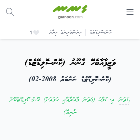
-
ކޮންސޮލިޑޭޓެޑް
ކިޔުންތެރިންގެ ހިޔާލު
1
ވަޒީފާއާބެހޭ ގާނޫނު (ކޮންސޮލިޑޭޓެޑް)
(ކޮންސޮލިޑޭޓެޑް ނަންބަރު 2008-02)
(
1ވަނަ
، އިސްލާހު (6ވަނަ މާއްދާއާއި ހަމައަށް) ކޮންސޮލިޑޭޓްކޮށް
ނުނިމޭ)