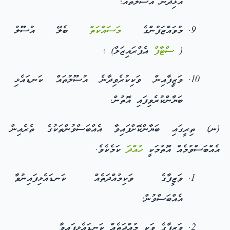
އެޅިދާނެ އުސޫލުތައް؛
މުވައްޒަފުންގެ
މަސައްކަތް
ބެލޭ އުސޫލު
(
ސްޓާފް
އެޕްރައިޒަލް) ؛
ވަޒީފާއިން ވަކިކުރެވިދާނެ އުސޫލުތައް ކަނޑައެޅި
ބަޔާންކުރެވިފައި އޮތުން.
(ނ) ތިރީގައި ބަޔާންކޮށްފައިވާ އެއްބަސްވުންތަކުގެ ތެރެއިން
އެއްބަސްވުމެއް އޮތުމަކީ
ހުއްދަ
ކަމެކެވެ.
ވަޒީފާގެ ވަކިމުއްދަތެއް ކަނޑައެޅިފައިނުވާ
އެއްބަސްވުން؛
ވަޒީފާގެ ވަކި މުއްދަތެއް ކަނޑައެޅިފައިވާ