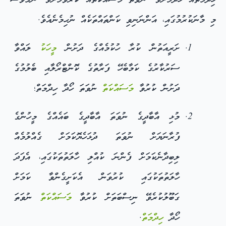
ހިދްމަތެއް ހޯދުމަށެވެ. ނުވަތަ މަސައްކަތެއް ކުރުވުމަށެވެ. ނަމަވެސް
މި މާނަކުރުމުގައި، އަންނަނިވި ކަންތައްތަކެއް ނުހިމެނެއެވެ.
ށަރީއަތުން ކުރާ ހުކުމެއްގެ ދަށުން
މީހަކު
ލައްވާ
ސަރުކާރުގެ ކަމާބެހޭ ފަރާތުގެ ކޮންޓްރޯލާއި ބެލުމުގެ
ދަށުން ކުރުވާ
މަސައްކަތް
ނުވަތަ ހޯދާ ހިދްމަތް؛
މުޅި އާބާދީގެ ނުވަތަ އާބާދީގެ ބައެއްގެ މީހުންގެ
ފުރާނަޔަށް ނުވަތަ ދުޅަހެޔޮކަމަށް ގެއްލުމެއް
ލިބިދާނެކަމަށް ފެންނަ ކުއްލި ހާލަތުތަކުގައި، އެފަދަ
ހާލަތުތަކުގައި ކުރުވަން އެކަށީގެންވާ ކަމަށް
ގަބޫލުކުރެވޭ ނިސްބަތަށް ކުރުވާ
މަސައްކަތް
ނުވަތަ
ހޯދާ
ހިދްމަތް
.