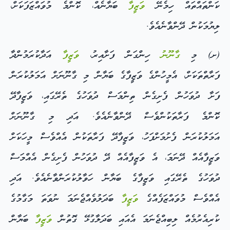
ކަންތައްތައް ހިމެނޭ
ވަޒީފާ
ބަޔާނެއް، ކޮންމެ މުވައްޒަފަކަށް،
ލިޔުމަކުން ދޭންވާނެއެވެ.
(ށ) މި
ގާނޫނު
ހިންގަން ފަށާއިރު،
ވަޒީފާ
އަދާކުރަމުންދާ
ފަރާތްތަކަށް، އެމީހުންގެ ވަޒީފާގެ ބަޔާން މި ގާނޫނަށް އަމަލުކުރަން
ފަށާ ދުވަހުން ފެށިގެން ތިންމަސް ދުވަހުގެ ތެރޭގައި، ވަޒީފާދޭ
ކޮންމެ ފަރާތަކުންވެސް ދޭންވާނެއެވެ. އަދި މި ގާނޫނަށް
އަމަލުކުރަން ފެށުމަށްފަހު، ވަޒީފާދޭ ފަރާތަކުން އެއްވެސް މީހަކަށް
ވަޒީފާއެއް ދޭނަމަ، އެ ވަޒީފާއެއް ދޭ ދުވަހުން ފެށިގެން އެއްމަސް
ދުވަހުގެ ތެރޭގައި ވަޒީފާގެ ބަޔާން ހަވާލުކުރަންވާނެއެވެ. އަދި
އެއްވެސް މުވައްޒަފެއްގެ
ވަޒީފާ
ބަދަލުވެއްޖެނަމަ ނުވަތަ މަގާމުގެ
ކުރިއެރުމެއް ލިބިއްޖެނަމަ އެއައި ބަދަލާގުޅޭ ގޮތުން
ވަޒީފާ
ބަޔާން