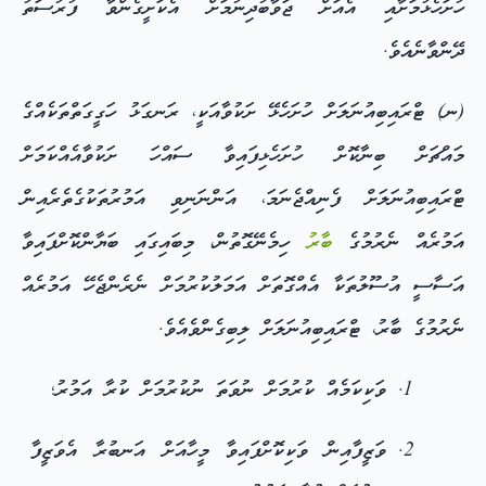
ހުށަހެޅުމަށާއި އެއަށް ޖަވާބުދިނުމަށް އެކަށީގެންވާ ފުރުސަތު
ދޭންވާނެއެވެ.
(ނ) ޓްރައިބިއުނަލަށް ހުށަހެޅޭ ށަކުވާއަކީ، ރަނގަޅު ހަގީގަތްތަކެއްގެ
މައްޗަށް ބިނާކޮށް ހުށަހެޅިފައިވާ ސައްހަ ށަކުވާއެއްކަމަށް
ޓްރައިބިއުނަލަށް ފެނިއްޖެނަމަ، އަންނަނިވި އަމުރުތަކުގެތެރެއިން
އަމުރެއް ނެރުމުގެ
ބާރު
ހިމެނޭގޮތުން، މިބައިގައި ބަޔާންކޮށްފައިވާ
އަސާސީ އުސޫލުތަކާ އެއްގޮތަށް އަމަލުކުރުމަށް ނެރެންޖެހޭ އަމުރެއް
ނެރުމުގެ ބާރު، ޓްރައިބިއުނަލަށް ލިބިގެންވެއެވެ.
ވަކިކަމެއް ކުރުމަށް ނުވަތަ ނުކުރުމަށް ކުރާ އަމުރު؛
ވަޒީފާއިން ވަކިކޮށްފައިވާ މީހާއަށް އަނބުރާ އެވަޒީފާ