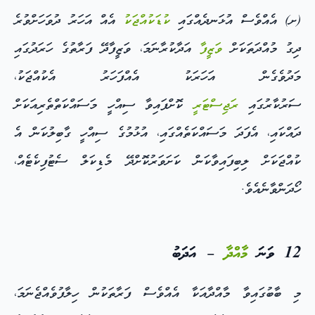
(ށ) އެއްވެސް އުޅަނދެއްގައި
ކުޑަކުއްޖަކު
އެއް އަހަރު ދުވަހަށްވުރެ
ދިގު މުއްދަތަކަށް
ވަޒީފާ
އަދާކުރާނަމަ، ވަޒީފާދޭ ފަރާތުގެ ހަރަދުގައި
މަދުވެގެން އަހަރަކު އެއްފަހަރު އެކުއްޖަކު،
ސަރުކާރުގައި
ރަޖިސްޓަރީ
ކޮށްފައިވާ ސިއްހީ މަސައްކަތްތެރިއަކަށް
ދައްކައި، އެފަދަ މަސައްކަތެއްގައި، އުޅުމުގެ ސިއްހީ ގާބިލުކަން އެ
ކުއްޖަކަށް ލިބިފައިވާކަން ކަށަވަރުކޮށްދޭ މެޑިކަލް ސެޓުފިކެޓެއް،
ހޯދަންވާނެއެވެ.
12 ވަނަ
މާއްދާ
– އަދަބު
މި ބާބުގައިވާ މާއްދާއަކާ އެއްވެސް ފަރާތަކުން ހިލާފުވެއްޖެނަމަ،