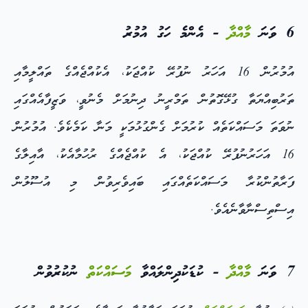
6 ވަނަ
މާއްދާ
- އެންމެ ހަގު އުމުރު
އުމުރުން 16 އަހަރު ނުފުރޭ ކުއްޖަކު، އެކުއްޖެއްގެ ތައްލީމާއި
ތަރުބިއްޔަތާ ގުޅޭގޮތުން ތަމްރީނު ދިނުމަށް މެނުވީ، ވަޒީފާއެއްގައި
ނުވަތަ މަސައްކަތެއް ކުރުމަށް ގެންގުޅުމަކީ މަނާ ކަމެކެވެ. އުމުރުން
16 އަހަރުނުފުރޭ ކުއްޖަކު، އެ ކުއްޖެއްގެ ރުހުމާއެކު، އާއިލާގެ
ފަރާތުންކުރާ މަސައްކަތެއްގައި ބައިވެރިވުން މި އުސޫލުން
އިސްތިސްނާވާނެއެވެ.
7 ވަނަ
މާއްދާ
- ކުޑަކުދިންލައްވާ
މަސައްކަތް
ނުކުރުވުން