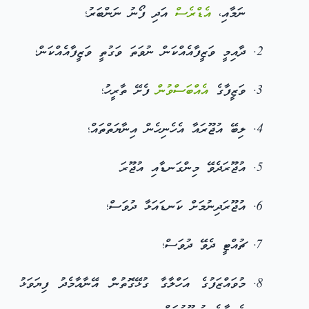
ނަމާއި،
އެޑްރެސް
އަދި ފޯނު ނަންބަރު؛
ދާއިމީ ވަޒީފާއެއްކަން ނުވަތަ ވަގުތީ ވަޒީފާއެއްކަން؛
ވަޒީފާގެ
އެއްބަސްވުން
ފެށޭ ތާރީހު؛
ލިބޭ އުޖޫރައާ އެހެނިހެން އިނާޔަތްތައް؛
އުޖޫރަދެވޭ މިންގަނޑާއި އުޖޫރަ
އުޖޫރަދިނުމަށް ކަނޑައަޅާ ދުވަސް؛
ޗުއްޓީ ދެވޭ ދުވަސް؛
މުވައްޒަފުގެ އަހްލާގާ ގުޅޭގޮތުން އޭނާއާމެދު ފިޔަވަޅު