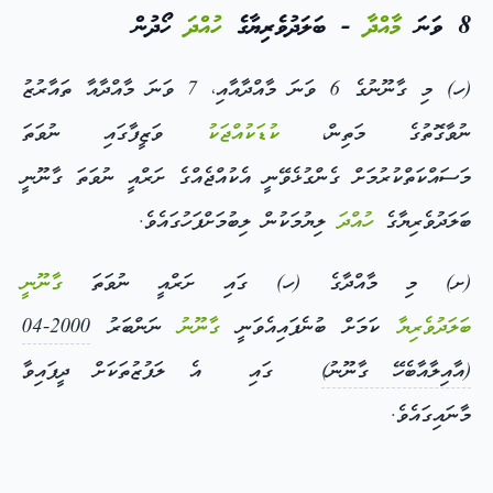
8 ވަނަ
މާއްދާ
- ބަލަދުވެރިޔާގެ
ހުއްދަ
ހޯދުން
(ހ) މި ގާނޫނުގެ 6 ވަނަ މާއްދާއާއި، 7 ވަނަ މާއްދާއާ ތައާރުޒު
ނުވާގޮތުގެ މަތިން،
ކުޑަކުއްޖަކު
ވަޒީފާގައި ނުވަތަ
މަސައްކަތްކުރުމަށް ގެންގުޅެވޭނީ އެކުއްޖެއްގެ ށަރްއީ ނުވަތަ ގާނޫނީ
ބަލަދުވެރިޔާގެ
ހުއްދަ
ލިޔުމަކުން ލިބުމަށްފަހުގައެވެ.
(ށ) މި މާއްދާގެ (ހ) ގައި ށަރްއީ ނުވަތަ
ގާނޫނީ
ބަލަދުވެރިޔާ
ކަމަށް ބުނެފައިއެވަނީ
ގާނޫނު
ނަންބަރު
2000-04
(އާއިލާއާބެހޭ ގާނޫނު)
ގައި އެ ލަފުޒުތަކަށް ދީފައިވާ
މާނައިގައެވެ.