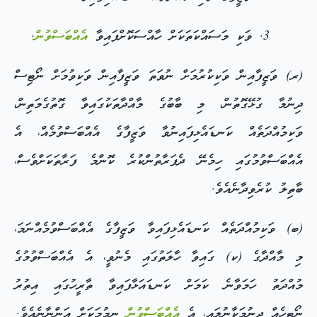
ވަކި މަސައްކަތަކަށް ހާއްސަކޮށްފައިވާ
އެއްބަސްވުން
.
(ރ) ވަޒީފާއިން ވަކިކުރުމަށް ނުވަތަ ވަޒީފާއިން ވަކިވުމަށް ނޯޓިސް
ދިނުމާ ގުޅޭގޮތުން، މި ބާބުގެ މާއްދާތަކުގައިވާ ގޮތުގެމަތިން،
ވަކިމުއްދަތެއް ކަނޑައެޅިފައިނުވާ ވަޒީފާގެ އެއްބަސްވުމެއް، އެ
އެއްބަސްވުމުގައި ހިމެނޭ ދެފަރާތުންކުރެ ކޮންމެ ފަރާތަކަށްވެސް،
ބާތިލު ކުރެވިދާނެއެވެ.
(ބ) ވަކިމުއްދަތެއް ކަނޑައެޅިފައިވާ ވަޒީފާގެ އެއްބަސްވުމެއްނަމަ،
މި މާއްދާގެ (ކ) ގައިވާ ހާލަތުގައި މެނުވީ، އެ އެއްބަސްވުމުގެ
މުއްދަތު ހަމަވާނެ ކަމަށް ކަނޑައަޅާފައިވާ ތާރީހުގައި އިތުރު
ނޯޓިހެއް ދިނުމަކާނުލައި، އެ
އެއްބަސްވުން
ނިމުމަކަށް އަންނާނެއެވެ.