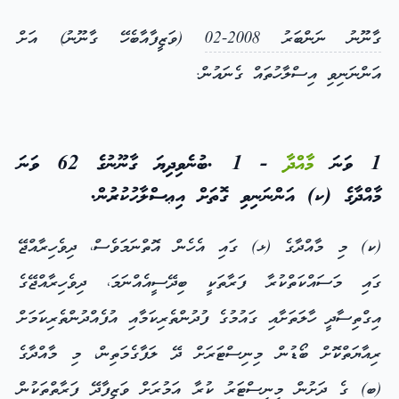
ގާނޫނު ނަންބަރު 2008-02
(ވަޒީފާއާބެހޭ ގާނޫނު) އަށް
އަންނަނިވި އިސްލާހުތައް ގެނައުން.
1 ވަނަ
މާއްދާ
- 1 .ބުނެވިދިޔަ ގާނޫނުގެ 62 ވަނަ
މާއްދާގެ (ކ) އަންނަނިވި ގޮތަށް އިޢސްލާހުކުރުން.
(ކ) މި މާއްދާގެ (ޅ) ގައި އެހެން އޮތްނަމަވެސް، ދިވެހިރާއްޖޭ
ގައި މަސައްކަތްކުރާ ފަރާތަކީ ބިދޭސީއެއްނަމަ، ދިވެހިރާއްޖޭގެ
އިގްތިސާދީ ހާލަތަށާއި ގައުމުގެ ފުދުންތެރިކަމާއި އުފެއްދުންތެރިކަމަށް
ރިއާޔަތްކޮށް ބޯޑުން މިނިސްޓަރަށް ދޭ ލަފާގެމަތިން، މި މާއްދާގެ
(ބ) ގެ ދަށުން މިނިސްޓަރު ކުރާ އަމުރަށް ވަޒީފާދޭ ފަރާތްތަކުން