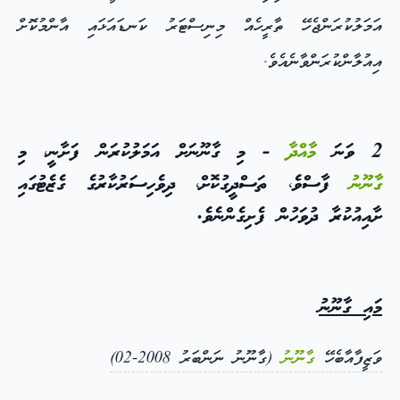
އަމަލުކުރަންޖެހޭ ތާރީހެއް މިނިސްޓަރު ކަނޑައަޅައި އާންމުކޮށް
އިއުލާންކުރަންވާނެއެވެ.
2 ވަނަ
މާއްދާ
- މި ގާނޫނަށް އަމަލުކުރަން ފަށާނީ، މި
ގާނޫނު
ފާސްވެ، ތަސްދީގުކޮށް، ދިވެހިސަރުކާރުގެ ގެޒެޓުގައި
ށާއިއުކުރާ ދުވަހުން ފެށިގެންނެވެ.
މައި ގާނޫނު
ވަޒީފާއާބެހޭ
ގާނޫނު
(ގާނޫނު ނަންބަރު 2008-02)