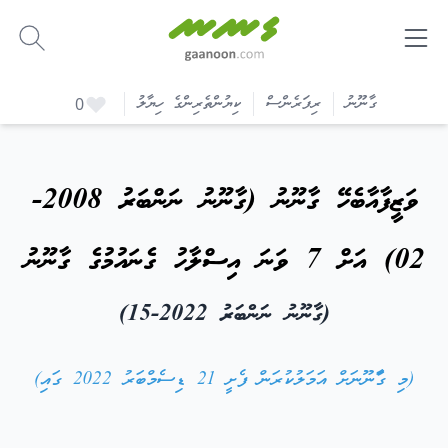
-
ގާނޫނު
ރިފަރެންސް
ކިޔުންތެރިންގެ ހިޔާލު
0
ވަޒީފާއާބެހޭ ގާނޫނު (ގާނޫނު ނަންބަރު 2008-
02) އަށް 7 ވަނަ އިސްލާހު ގެނައުމުގެ ގާނޫނު
(ގާނޫނު ނަންބަރު 2022-15)
(މި ގަާނޫނަށް އަމަލުކުރަން ފެށީ 21 ޑިސެމްބަރު 2022 ގައި)