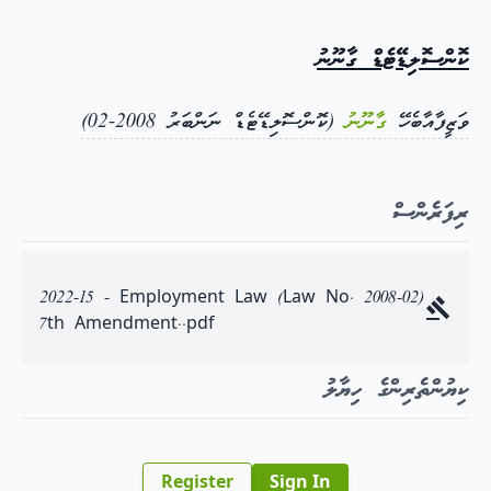
ކޮންސޮލިޑޭޓެޑް ގާނޫނު
ވަޒީފާއާބެހޭ
ގާނޫނު
(ކޮންސޮލިޑޭޓެޑް ނަންބަރު 2008-02)
ރިފަރެންސް
2022-15 - Employment Law (Law No. 2008-02)
7th Amendment..pdf
ކިޔުންތެރިންގެ ހިޔާލު
Register
Sign In