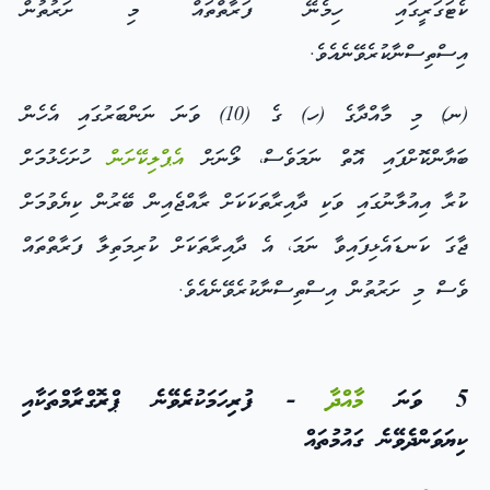
ކެޓަގަރީގައި ހިމެނޭ ފަރާތްތައް މި ށަރުތުން
އިސްތިސްނާކުރެވޭނެއެވެ.
(ނ) މި މާއްދާގެ (ހ) ގެ (10) ވަނަ ނަންބަރުގައި އެހެން
ބަޔާންކޮށްފައި އޮތް ނަމަވެސް، ލޯނަށް
އެޕްލިކޭށަން
ހުށަހެޅުމަށް
ކުރާ އިއުލާނުގައި ވަކި ދާއިރާތަކަކަށް ރާއްޖެއިން ބޭރުން ކިޔެވުމަށް
ޖާގަ ކަނޑައެޅިފައިވާ ނަމަ، އެ ދާއިރާތަކަށް ކުރިމަތިލާ ފަރާތްތައް
ވެސް މި ށަރުތުން އިސްތިސްނާކުރެވޭނެއެވެ.
5 ވަނަ
މާއްދާ
- ފުރިހަމަކުރެވޭނެ ޕްރޮގްރާމްތަކާއި
ކިޔަވަންދެވޭނެ ގައުމުތައް