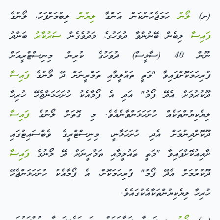
(ށ)
ލޯނު
ހަމަޖެހުނުކަން އަންގާ
ލިޔުން
ލިބުމަށްފަހު، ލޯނުގެ
ފައިސާ
ލިބެން ބޭނުންވާ ދުވަހުގ،ެ މަދުވެގެން
ސަރުކާރު
ބަންދު
ނޫން 40 (ސާޅީސް) ދުވަހުގެ ކުރިން މިނިސްޓްރީއަށް
ފުރިހަމަކޮށްފައިވާ "މަތީ ތައުލީމާއި ތަމްރީނަށް ދޭ ލޯނުގެ
ފައިސާ
ދޫކުރުމަށް އެދޭ ފޯމު" އަދި އެ ފޯމާއެކު ހުށަހަޅަންޖެހޭ ހުރިހާ
ލިޔެކިޔުންތަކެއް ހުށަހަޅަންވާނެއެވެ. މި ގޮތަށް ލޯނުގެ
ފައިސާ
ދޫކޮށްދިނުމަށް އެދި ހުށަހަޅާނީ، މިނިސްޓްރީގެ ވެބްސައިޓުގައި
ށާއިއުކޮށްފައިވާ "މަތީ ތައުލީމާއި ތަމްރީނަށް ދޭ ލޯނުގެ
ފައިސާ
ދޫކުރުމަށް އެދޭ ފޯމު" ފުރިހަމަކޮށް، އެ ފޯމާއެކު ހުށަހަޅަންޖެހޭ
ހުރިހާ ލިޔެކިޔުންތަކާއެކުގައެވެ.