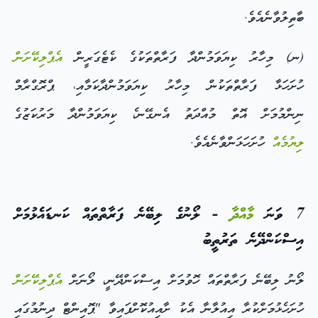
ބާތިލުވާނެއެވެ.
(ނ) މިހާރު ކިޔަވަމުންދާ ފަރާތްތަކުގެ ކެޓެގަރީން
އެޕްލިކޭށަން
ހުށަހަޅާ ފަރާތްތަކުން މިހާރު ކިޔަވަމުންދާކަމާއި، ޕްރޮގްރާމް
ނިންމުމަށް އޮތް މުއްދަތު އެނގޭނ،ެ ކިޔަވަމުންދާ މަރުކަޒުގެ
ލިޔުމެއް
ހުށަހަޅަންވާނެއެވެ.
7 ވަނަ
މާއްދާ
- ލޯނުގެ ލިބޭނެ ފަރާތްތައް ކަނޑައެޅުމަށް
އިސްކަންދޭނެ ތަރުތީބު
ލޯނު ލިބޭނެ ފަރާތްތައް ހޮވުމަށް އިސްކަންދޭނީ، ލޯނަށް
އެޕްލިކޭށަން
ހުށަހެޅުމަށްކުރާ އިއުލާނާ އެކު ށާއިއުކޮށްފައިވާ "ޕޮއިންޓް ދިނުމުގައި