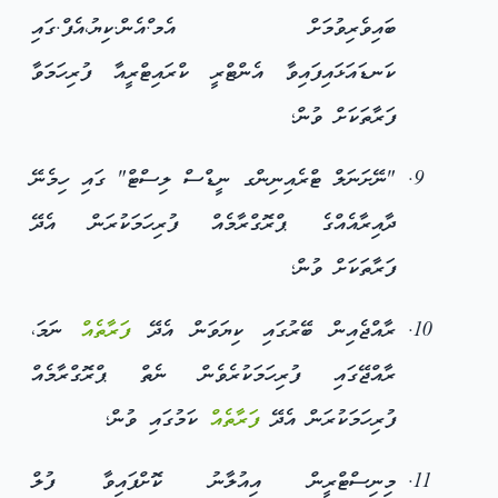
ބައިވެރިވުމަށް އެމ.ްއެން.ކިޔު،އެފް.ގައި
ކަނޑައަޅައިފައިވާ އެންޓްރީ ކްރައިޓްރީއާ ފުރިހަމަވާ
ފަރާތަކަށް ވުން؛
"ނޭށަނަލް ޓްރެއިނިންގ ނީޑްސް ލިސްޓް" ގައި ހިމެނޭ
ދާއިރާއެއްގެ ޕްރޮގްރާމެއް ފުރިހަމަކުރަން އެދޭ
ފަރާތަކަށް ވުން؛
ރާއްޖެއިން ބޭރުގައި ކިޔަވަން އެދޭ
ފަރާތެއް
ނަމަ،
ރާއްޖޭގައި ފުރިހަމަކުރެވެން ނެތް ޕްރޮގްރާމެއް
ފުރިހަމަކުރަން އެދޭ
ފަރާތެއް
ކަމުގައި ވުން؛
މިނިސްޓްރީން އިއުލާނު ކޮށްފައިވާ ފުލް