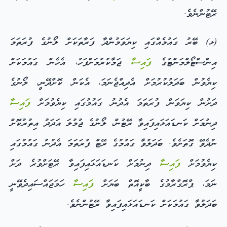
ރޭޓުންނެވެ.
(ޅ) ބޭރު ގައުމެއްގައި ކިޔަވަމުންދާ ފަރާތަކަށް ލޯނުގެ ފުރަތަމަ
އިންސްޓޯލްމަންޓުގެ
ފައިސާ
ޖަމާކުރުމަށްފަހު، އެހެން ގައުމަކަށް
ކިޔެވުން ބަދަލުކުރުމަށް އެދިއްޖެނަމަ، އެކަން ކޮށްދޭނީ، ލޯނުގެ
ދަށުން ކިޔަވަން ފުރަތަމަ އެދުނު ގައުމުގައި ކިޔެވުމަށް
ފައިސާ
ދިނުމަށް ކަނޑައަޅައިފައިވާ ރޭޓުން، ލޯނުގެ ޖުމުލަ އަދަދު އިތުރުކޮށް
ނުދެވޭ ގޮތަށެވެ. ބަދަލުވާ ގައުމުގެ ރޭޓް ފުރަތަމަ އެދުނު ގައުމުގައި
ކިޔެވުމަށް
ފައިސާ
ދިނުމަށް ކަނޑައަޅައިފައިވާ ރޭޓަށްވުރެ ދަށް
ނަމަ، ޕްރޮގްރާމުގެ ބާކީއޮތް ބަޔަށް
ފައިސާ
ހަމަޖައްސައިދެވޭނީ
ބަދަލުވާ ގައުމަކަށް ކަނޑައަޅައިފައިވާ ރޭޓުންނެވެ.