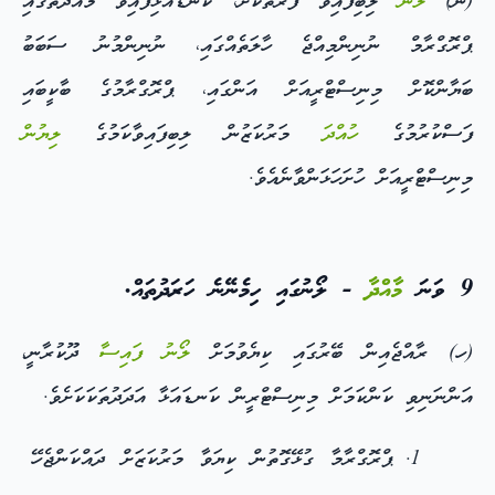
(ނ)
ލޯނު
ލިބިފައިވާ ފަރާތަކަށް، ކަނޑައެޅިފައިވާ މުއްދަތުގައި
ޕްރޮގްރާމް ނުނިންމިއްޖެ ހާލަތެއްގައި، ނުނިންމުނު ސަބަބު
ބަޔާންކޮށް މިނިސްޓްރީއަށް އަންގައި، ޕްރޮގްރާމުގެ ބާކީބައި
ފަސްކުރުމުގެ
ހުއްދަ
މަރުކަޒުން ލިބިފައިވާކަމުގެ
ލިޔުން
މިނިސްޓްރީއަށް ހުށަހަޅަންވާނެއެވެ.
9 ވަނަ
މާއްދާ
- ލޯނުގައި ހިމެނޭނެ ހަރަދުތައް.
(ހ) ރާއްޖެއިން ބޭރުގައި ކިޔެވުމަށް
ލޯނު
ފައިސާ
ދޫކުރާނީ،
އަންނަނިވި ކަންކަމަށް މިނިސްޓްރީން ކަނޑައަޅާ އަދަދުތަކަކަށެވެ.
ޕްރޮގްރާމާ ގުޅޭގޮތުން ކިޔަވާ މަރުކަޒަށް ދައްކަންޖެހޭ