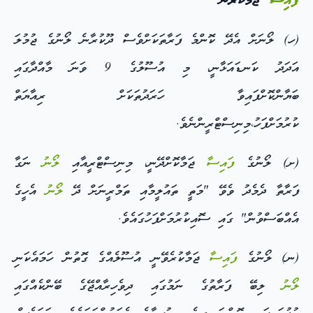
ފައިސާ
ޖަމާކުރުން
(ހ) ލޯނަށް އެދޭ ކޮންމެ ފަރާތަކަށްވެސް ދޫކުރާނެ ލޯނުގެ ޖުމުލަ
އަދަދު ކަނޑައަޅާނީ، މި އުސޫލުގެ 9 ވަނަ މާއްދާގައި
ބަޔާންކޮށްފައިވާ ހަރަދުތަކަށް ރިއާޔަތް
ކުރުމަށްފަހު،މިނިސްޓްރީންނެވެ.
(ށ) ލޯނުގެ
ފައިސާ
ޖަމާކޮށްދޭނީ، މިނިސްޓްރީއާއި
ލޯނު
ނަގާ
ފަރާތާ ދެމެދު ވެވޭ "މަތީ ތައުލީމާއި ތަމްރީނަށް ދޭ
ލޯނު
އެހީގެ
އެއްބަސްވުން" ގައި ސޮއިކުރުމަށްފަހުގައެވެ.
(ނ) ލޯނުގެ
ފައިސާ
ޖަމާކުރެވޭނީ އުސޫލެއްގެ ގޮތުން ހަމައެކަނި
ލޯނު
ލިބޭ ފަރާތުގެ ނަމުގައި ދިވެހިރާއްޖޭގެ ބޭންކެއްގައި