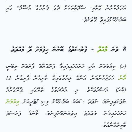
އަމަލުކުރާނެ ގޮތާއި، ސްލޮޓްތަކަށް ޖާގަ ފުރުމުގެ އުސޫލު" ގައި
ބަޔާންކޮށްފައިވާ ގޮތަށެވެ.
8 ވަނަ
މާއްދާ
- ފުރުސަތުގެ ބޭނުން ހިފުމަށް ދޭ މުއްދަތު
(ހ) ކިޔެވުމަށް އެދި ހުށަހަޅައިފައިވާ ޕްރޮގްރާމް ފެށުމަށް ލިބޭނީ،
ލޯނު
ހަމަޖެހުނުކަން އަންގާ ލިޔުމުގައިވާ ތާރީހުން ފެށިގެން 12
(ބާރަ) މަސްދުވަހެވެ. މި މުއްދަތުގެ ތެރޭގައި ޕްރޮގްރާމް
ނުފަށައިފިނަމަ، ނުވަތަ ސަބަބު ބަޔާންކޮށް މިނިސްޓްރީއަށް
ލިޔުމުން
ހުށަހަޅައިގެން މުއްދަތު އިތުރުނުކޮށްފިނަމަ، ލޯނުގެ ފުރުސަތު
ބާތިލުވާނެއެވެ.