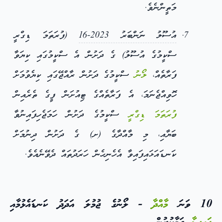
މަތީންނެވެ.
އުސޫލު ނަންބަރު 2023-16
(ފުރަތަމަ ޑިގްރީ
ސްކީމުގެ އުސޫލު) ގެ ދަށުން އެ ސްކީމުގައި ކިޔަވާ
ފަރާތެއް،
ލޯނު
ސްކީމުގެ ދަށުން ރާއްޖޭގައި ކިޔެވުމަށް
ހޮވިއްޖެނަމަ، އެ ފަރާތެއްގެ ޓިއުށަން ފީގެ ތެރެއިން
ފުރަތަމަ ޑިގްރީ
ސްކީމުގެ ދަށުން ހަމަޖެހިފައިނުވާ
ބަޔާއި، މި މާއްދާގެ (ށ) ގެ ދަށުން ދިނުމަށް
ކަނޑައަޅައިފައިވާ އެހެނިހެން ހަރަދުތައް ދެވޭނެއެވެ.
10 ވަނަ
މާއްދާ
- ލޯނުގެ ޖުމުލަ އަދަދު ކަނޑައެޅުމާއި