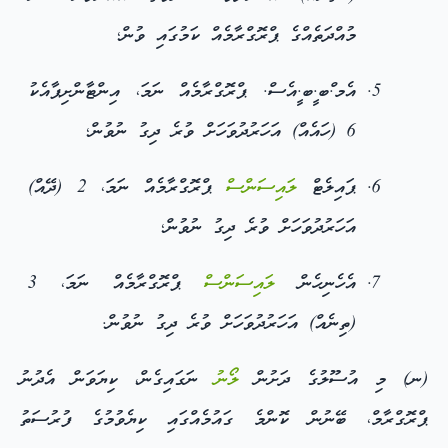
މުއްދަތެއްގެ ޕްރޮގްރާމެއް ކަމުގައި ވުން؛
އެމ.ްބ.ީބ.ީއެސް. ޕްރޮގްރާމެއް ނަމަ، އިންޓާންށިޕާއެކު
6 (ހައެއް) އަހަރުދުވަހަށް ވުރެ ދިގު ނުވުން؛
ޕައިލެޓް
ލައިސަންސް
ޕްރޮގްރާމެއް ނަމަ، 2 (ދޭއް)
އަހަރުދުވަހަށް ވުރެ ދިގު ނުވުން؛
އެހެނިހެން
ލައިސަންސް
ޕްރޮގްރާމެއް ނަމަ، 3
(ތިނެއް) އަހަރުދުވަހަށް ވުރެ ދިގު ނުވުން.
(ނ) މި އުސޫލުގެ ދަށުން
ލޯނު
ނަގައިގެން، ކިޔަވަން އެދުނު
ޕްރޮގްރާމް، ބޭނުން ކޮންމެ ގައުމެއްގައި ކިޔެވުމުގެ ފުރުސަތު