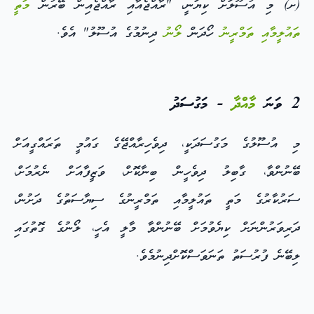
(ށ) މި އުސޫލަށް ކިޔަނީ، "ރާއްޖެއާއި ރާއްޖެއިން ބޭރުން
މަތީ
ތައުލީމާއި ތަމްރީނު
ހޯދަން
ލޯނު
ދިނުމުގެ އުސޫލު" އެވެ.
2 ވަނަ
މާއްދާ
- މަގުސަދު
މި އުސޫލުގެ މަގުސަދަކީ، ދިވެހިރާއްޖޭގެ ގައުމީ ތަރައްގީއަށް
ބޭނުންވާ، ގާބިލު ދިވެހީން ބިނާކޮށް، ވަޒީފާއަށް ނެރުމަށް،
ސަރުކާރުގެ މަތީ ތައުލީމާއި ތަމްރީނުގެ ސިޔާސަތުގެ ދަށުން،
ދަރިވަރުންނަށް ކިޔެވުމަށް ބޭނުންވާ މާލީ އެހީ، ލޯނުގެ ގޮތުގައި
ލިބޭނެ ފުރުސަތު ތަނަވަސްކޮށްދިނުމެވެ.