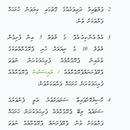
ފުލްޓައިމް ދަރިވަރެއްގެ ގޮތުގައި ކިޔަވަން ހުށަހަޅާ
ފަރާތަކަށް ވުން؛
އެމް.އެން.ކިއު.އެފް. ގެ ލެވެލް 5 އިން ފެށިގެން
ލެވެލް 10 ގެ ނިޔަލަށް ހުރި ޕްރޮގްރާމްތަކުގެ
ތެރެއިން ޕްރޮގްރާމެއް ފުރިހަމަކުރަން ނުވަތަ
ޕްރޮފެށަނަލްޕްރޮގްރާމެއް /
ލައިސަންސް
ޕްރޮގްރާމެއް
ފުރިހަމަކުރަން ހުށަހަޅާ ފަރާތަކަށްވުން؛
ހާސިލުކޮށްފައިވާ ސަނަދަށްވުރެ މަތީ ފެންވަރުގެ
ސަނަދެއް ލިބޭ ޕްރޮގްރާމެއް ފުރިހަމަކުރަން ހުށަހަޅާ
ފަރާތަކަށް ވުން. ޕްރޮފެށަނަލް ޕްރޮގްރާމެއް ނުވަތަ