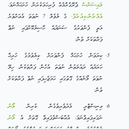
ލައިސަންސް
ޕްރޮގްރާމެއް ފުރިހަމަކުރަން ހުށަހަޅާނަމަ،
އެމް.އެން.ކިއު.އެފް
. ގެ ލެވެލް 7 ނުވަތަ އެއަށްވުރެ
މަތީ ފެންވަރުގެ ސަނަދެއް ހާސިލުކޮށްފައި ނުވާ
ފަރާތަކަށް ވުން؛
ކިޔަވަން ހުށަހަޅާ ފެންވަރަށް ކިޔެވުމުގެ ހުރިހާ
ހަރަދެއް ދައުލަތުން ނުވަތަ އެހެން ފަރާތަކުން، ހިލޭ
ނުވަތަ ލޯނެއްގެ ގޮތުގައި ހަމަޖެހިފައި ނެތް ފަރާތަކަށް
ވުން؛
މިނިސްޓްރީ މެދުވެރިވެގެން ކުރިން
ލޯނު
ނަގައިފައިވާނަމަ، އެއްބަސްވެފައިވާ ގޮތަށް އެ
ލޯނު