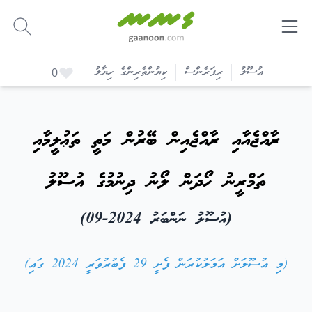
-
އުސޫލު
ރިފަރެންސް
ކިޔުންތެރިންގެ ހިޔާލު
0
ރާއްޖެއާއި ރާއްޖެއިން ބޭރުން މަތީ ތަޢުލީމާއި
ތަމްރީނު ހޯދަން ލޯނު ދިނުމުގެ އުސޫލު
(އުސޫލު ނަންބަރު 2024-09)
(މި އުސޫލަށް އަމަލުކުރަން ފެށީ 29 ފެބުރުވަރީ 2024 ގައި)