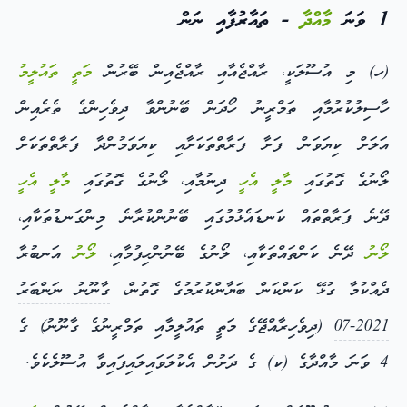
1 ވަނަ
މާއްދާ
- ތައާރުފާއި ނަން
(ހ) މި އުސޫލަކީ، ރާއްޖެއާއި ރާއްޖެއިން ބޭރުން
މަތީ ތައުލީމު
ހާސިލުކުރުމާއި ތަމްރީނު ހޯދަން ބޭނުންވާ ދިވެހިންގެ ތެރެއިން
އަލަށް ކިޔަވަން ފަށާ ފަރާތްތަކަށާއި ކިޔަވަމުންދާ ފަރާތްތަކަށް
ލޯނުގެ ގޮތުގައި
މާލީ އެހީ
ދިނުމާއި، ލޯނުގެ ގޮތުގައި
މާލީ އެހީ
ދޭނެ ފަރާތްތައް ކަނޑައެޅުމުގައި ބޭނުންކުރާނެ މިންގަނޑުތަކާއި،
ލޯނު
ދޭނެ ކަންތައްތަކާއި، ލޯނުގެ ބޭނުންހިފުމާއި،
ލޯނު
އަނބުރާ
ދެއްކުމާ ގުޅޭ ކަންކަން ބަޔާންކުރުމުގެ ގޮތުން،
ގާނޫނު ނަންބަރު
2021-07
(ދިވެހިރާއްޖޭގެ މަތީ ތައުލީމާއި ތަމްރީނުގެ ގާނޫނު) ގެ
4 ވަނަ މާއްދާގެ (ކ) ގެ ދަށުން އެކުލަވައިލައިފައިވާ އުސޫލެކެވެ.