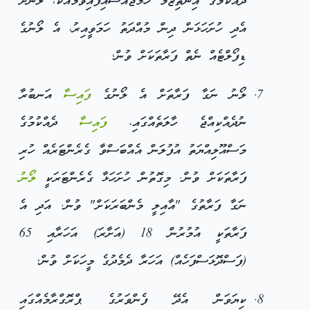
ދެއްކުމުގެ އިންތިޒާމު ހަމަޖައްސައިފައިވުމާއެކު، ލޯނަށް
އެދި ހުށަހަޅަން ދިން މުއްދަތު ހަމަވީއިރު، އެ ލޯނުގެ
ޑިފޯލްޓެއް ނެތް ފަރާތަކަށް ވުން؛
ލޯނު ނަގާ ފަރާތަށް އެ ލޯނުގެ
ފައިސާ
އަނބުރާ
ނުދެއްކިއްޖެ ހާލަތެއްގައި،
ފައިސާ
ދެއްކުމުގެ
މަސްއޫލިއްޔަތު އުފުލަން އެއްބަސްވާ ގެރެންޓަރެއް ހުރި
ފަރާތަކަށް ވުން. މިގޮތުން ހުށަހަޅާ ގެރެންޓަރަކީ
ލޯނު
ނަގާ ފަރާތުގެ "އާއިލީ މެންބަރަކަށް" ވުން. އަދި އެ
ފަރާތަކީ އުމުރުން 18 (އަށާރަ) އަހަރާއި 65
(ފަސްދޮޅަސްފަހެއް) އަހަރާ ދެމެދުގެ މީހަކަށް ވުން؛
ކިޔަވަން އެދޭ ފެންވަރުގެ ޕްރޮގްރާމެއްގައި