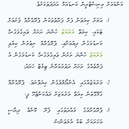
ކަންކަމަށް މިނިސްޓްރީން ކަނޑައަޅާ އަދަދުތަކަށެވެ.
އަލަށް ކިޔަވަން ފަށާ ފަރާތްތަކުން ޕްރޮގްރާމް ފެށުމަށް
ޓަކައި، ކިޔަވާ
މަރުކަޒު
ހުންނަ ރަށަށް ވައިގެމަގުނ/ް
ކަނޑުމަގުން ދިޔުމަށާއި، ޕްރޮގްރާމް ނިމުމުން ކިޔެވި
މަރުކަޒު
ހުންނަ ރަށުން ވައިގެމަގުނ/ް ކަނޑުމަގުން އެ
ފަރާތެއްގެ ރަށަށް ދަތުރުކުރާނެ ޓިކެޓް ހަރަދު؛
މަރުކަޒެއްގައި އެންރޯލްވެގެން ކިޔަވާނަމަ، ޕްރޮގްރާމާ
ގުޅޭގޮތުން ކިޔަވާ މަރުކަޒަށް ދައްކަންޖެހޭ ފީ؛
ޕްރޮގްރާމުގެ މުއްދަތުގައި ފެށޭ ކޮންމެ ދިރާސީ
އަހަރަކަށް، ބުކް އެލަވަންސް؛