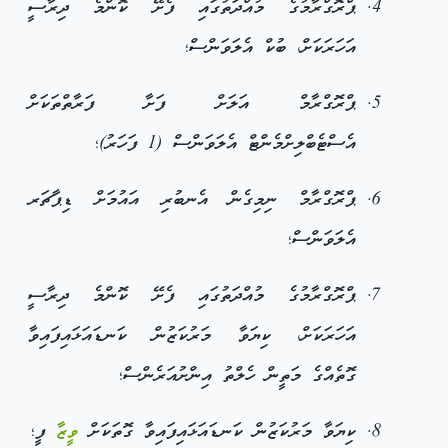
ޕްރޮގްރާމުގެ މުއްދަތުގައި ފެށޭ ކޮންމެ ދިރާސީ
އަހަރަކަށް، ބުކް އެލަވަންސް؛
ޕްރޮގްރާމް އަލަށް ފަށާ ފަރާތްތަކަށް
އެސްޓެބްލިށްމެންޓް އެލަވަންސް (1 ފަހަރު)؛
ޕްރޮގްރާމް ނިމިގެން އެނބުރި އައުމަށް ޑިޕާޗަރ
އެލަވަންސް؛
ޕްރޮގްރާމުގެ މުއްދަތުގައި ފެށޭ ކޮންމެ ދިރާސީ
އަހަރަކަށް، ކިޔަވާ މަރުކަޒުން ކަނޑައަޅައިފައިވާ
ގޮތެއްގެ މަތީން ހެލްތު އިންށުއަރެންސް؛
ކިޔަވާ މަރުކަޒުން ކަނޑައަޅައިފައިވާ ގޮތަކަށް
ވީޒާ
ފީ؛