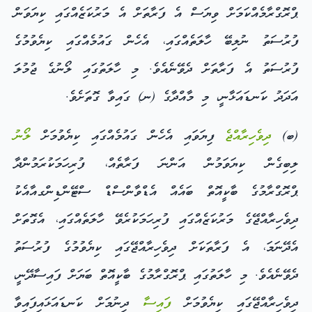
ޕްރޮގްރާމެއްކަމަށް ވިޔަސް އެ ފަރާތަށް އެ މަރުކަޒެއްގައި ކިޔަވަން
ފުރުސަތު ނުލިބޭ ހާލަތެއްގައި، އެހެން ގައުމެއްގައި ކިޔެވުމުގެ
ފުރުސަތު އެ ފަރާތަށް ދެވޭނެއެވެ. މި ހާލަތުގައި ލޯނުގެ ޖުމުލަ
އަދަދު ކަނޑައަޅާނީ، މި މާއްދާގެ (ނ) ގައިވާ ގޮތަށެވެ.
(ބ)
ދިވެހިރާއްޖެ
ފިޔަވައި އެހެން ގައުމެއްގައި ކިޔެވުމަށް
ލޯނު
ލިބިގެން ކިޔަވަމުން އަންނަ ފަރާތެއް، ފުރިހަމަކުރަމުންދާ
ޕްރޮގްރާމުގެ ބާކީއޮތް ބައެއް އެޑްވާންސްޑް ސްޓޭންޑިންގއާއެކު
ދިވެހިރާއްޖޭގެ މަރުކަޒެއްގައި ފުރިހަމަކުރެވޭ ހާލަތެއްގައި، އެގޮތަށް
އެދޭނަމަ، އެ ފަރާތަކަށް ދިވެހިރާއްޖޭގައި ކިޔެވުމުގެ ފުރުސަތު
ދެވޭނެއެވެ. މި ހާލަތުގައި ޕްރޮގްރާމުގެ ބާކީއޮތް ބަޔަށް ފައިސާދޭނީ،
ދިވެހިރާއްޖޭގައި ކިޔެވުމަށް
ފައިސާ
ދިނުމަށް ކަނޑައަޅައިފައިވާ