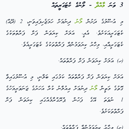
3 ވަނަ
މާއްދާ
- ލޯނުގެ ކެޓަގަރީތައް
މި އުސޫލުގެ ދަށުން
ލޯނު
ދިނުމަށް ހަމަޖެހިފައިވަނީ، 2 (ދޭއް)
ކެޓަގަރީއަކަށެވެ. އެއީ، އަލަށް ކިޔަވަން ފަށާ ފަރާތްތަކުގެ
ކެޓަގަރީއާއި، މިހާރު ކިޔަވަމުންދާ ފަރާތްތަކުގެ ކެޓަގަރީއެވެ.
(ހ) އަލަށް ކިޔަވަން ފަށާ ފަރާތްތައް.
އަލަށް ކިޔަވަން ފަށާ ފަރާތްތައް ކަމުގައި ބަލާނީ، މި އުސޫލުގައިވާ
ގޮތުގެ މަތީން
ލޯނު
ދިނުމަށް އިއުލާނު ކުރާ އަހަރުގެ ޖަނަވަރީމަހުގެ
1 ނުވަތަ އޭގެ ފަހުން ޕްރޮގްރާމެއްގައި ކިޔަވަން ފަށާ
ފަރާތްތަކަށެވެ.
(ށ) މިހާރު ކިޔަވަމުންދާ ފަރާތްތައް.