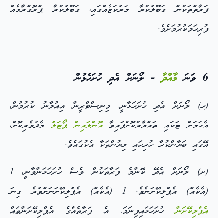
ފަރާތްތަކުން ގަބޫލުކުރާ މަރުކަޒެއްގައި، ގަބޫލުކުރާ ޕްރޮގްރާމެއް
ފުރިހަމަކުރުމަށެވެ.
6 ވަނަ
މާއްދާ
- ލޯނަށް އެދި ހުށަހެޅުން
(ހ) ލޯނަށް އެދި ހުށަހަޅާނީ، މިނިސްޓްރީން އިއުލާނު ކުރުމުން،
އެކަމަށް ޓަކައި ތައްޔާރުކޮށްފައިވާ
އޮންލައިން ޕޯޓަލް
މެދުވެރިކޮށް،
އޭގައި ބަޔާންކުރާ ހުރިހައި ލިޔުންތަކާ އެކުގައެވެ.
(ށ) ލޯނަށް އެދޭ ކޮންމެ ފަރާތަކުން ވެސް ހުށަހަޅަންވާނީ، 1
(އެކެއް) އެޕްލިކޭށަނެވެ. 1 (އެކެއް) އެޕްލިކޭށަނަށްވުރެ ގިނަ
އެޕްލިކޭށަން
ހުށަހަޅައިފިނަމަ، އެ ފަރާތެއްގެ އެޕްލިކޭށަންތައް