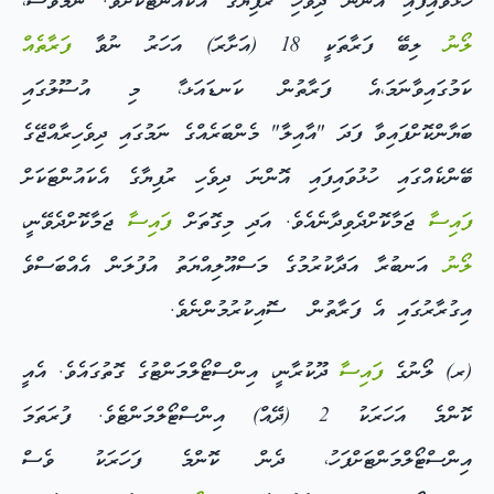
ހުޅުވައިފައި އޮންނަ ދިވެހި ރުފިޔާގެ އެކައުންޓަކަށެވެ. ނަމަވެސް،
ލޯނު
ލިބޭ ފަރާތަކީ 18 (އަށާރަ) އަހަރު ނުވާ
ފަރާތެއް
ކަމުގައިވާނަމަ،އެ ފަރާތުން ކަނޑައަޅ،ާ މި އުސޫލުގައި
ބަޔާންކޮށްފައިވާ ފަދަ "އާއިލާ" މެންބަރެއްގެ ނަމުގައި ދިވެހިރާއްޖޭގެ
ބޭންކެއްގައި ހުޅުވައިފައި އޮންނަ ދިވެހި ރުފިޔާގެ އެކައުންޓަކަށް
ފައިސާ
ޖަމާކޮށްދެވިދާނެއެވެ. އަދި މިގޮތަށް
ފައިސާ
ޖަމާކޮށްދެވޭނީ،
ލޯނު
އަނބުރާ އަދާކުރުމުގެ މަސްއޫލިއްޔަތު އުފުލަން އެއްބަސްވެ
އިގުރާރުގައި އެ ފަރާތުން ސޮއިކުރުމުންނެވެ.
(ރ) ލޯނުގެ
ފައިސާ
ދޫކުރާނީ، އިންސްޓޯލްމަންޓުގެ ގޮތުގައެވެ. އެއީ
ކޮންމެ އަހަރަކު 2 (ދޭއް) އިންސްޓޯލްމަންޓެވެ. ފުރަތަމަ
އިންސްޓޯލްމަންޓަށްފަހު، ދެން ކޮންމެ ފަހަރަކު ވެސް