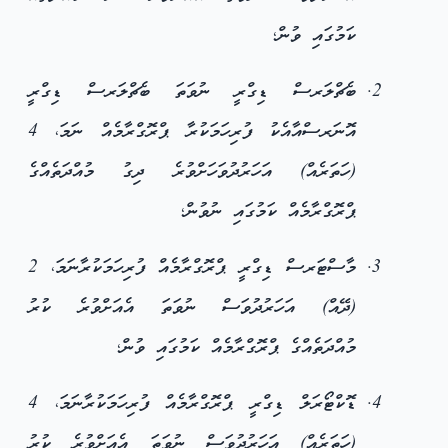
ކަމުގައި ވުން؛
ބެޗްލަރސް ޑިގްރީ ނުވަތަ ބެޗްލަރސް ޑިގްރީ
އޮނަރސްއާއެކު ފުރިހަމަކުރާ ޕްރޮގްރާމެއް ނަމަ، 4
(ހަތަރެއް) އަހަރުދުވަހަށްވުރެ ދިގު މުއްދަތެއްގެ
ޕްރޮގްރާމެއް ކަމުގައި ނުވުން؛
މާސްޓަރސް ޑިގްރީ ޕްރޮގްރާމެއް ފުރިހަމަކުރާނަމަ، 2
(ދޭއް) އަހަރުދުވަސް ނުވަތަ އެއަށްވުރެ ކުރު
މުއްދަތެއްގެ ޕްރޮގްރާމެއް ކަމުގައި ވުން؛
ޑޮކްޓޯރަލް ޑިގްރީ ޕްރޮގްރާމެއް ފުރިހަމަކުރާނަމަ، 4
(ހަތަރެއް) އަހަރުދުވަސް ނުވަތަ އެއަށްވުރެ ކުރު