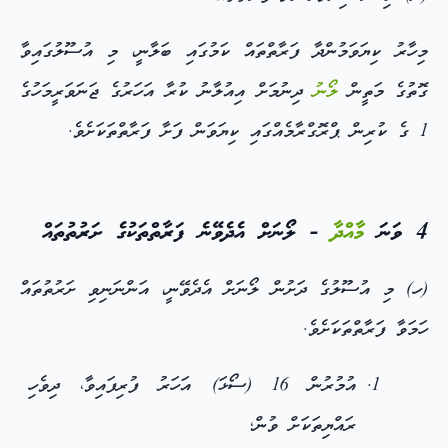
މިހާރު ކިޔަވަމުންދާ ފަރާތްތައް ކަމުގައި ބަލާނީ، މި އުސޫލުގައިވާ
ގޮތުގެ މަތީން
ލޯނު
ދިނުމަށް އިއުލާނު ކުރާ އަހަރުގެ ޖަނަވަރީމަހުގެ
1 ގެ ކުރިން ޕްރޮގްރާމެއްގައި ކިޔަވަން ފަށާ ފަރާތްތަކަށެވެ.
4 ވަނަ
މާއްދާ
- ލޯނަށް އެދެވޭނެ ފަރާތްތަކުގެ ށަރުތުތައް
(ހ) މި އުސޫލުގެ ދަށުން ލޯނަށް އެދެވޭނީ، އަންނަނިވި ށަރުތުތައް
ހަމަވާ ފަރާތްތަކަށެވެ.
އުމުރުން 16 (ސޯޅަ) އަހަރު ފުރިފައިވާ، ދިވެހި
ރައްޔިތަކަށް ވުން؛