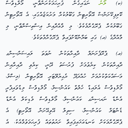
(ކ)
ލޯނު
ނަގައިގެން ފުރިހަމަކުރަންވާނީ، މޯލްޑިވްސް
ކޮލިފިކޭށަންސް އޮތޯރިޓީން ގަބޫލުކުރާ މަރުކަޒެއްގައި، އެ އޮތޯރިޓީން
ގަބޫލުކުރާ ޕްރޮގްރާމެކެވެ. މި މާއްދާއިން އިސްތިސްނާވާނީ، މި
މާއްދާގެ (އ) ގައި ބަޔާންކޮށްފައިވާ ޕްރޮގްރާމްތަކެވެ.
(އ) ޕްރޮފެށަނަލް ދާއިރާތަކުން ނުވަތަ ލައިސަންސިންގ
ދާއިރާތަކުން ކިޔެވުމަށް ފުރުސަތު ދޭނީ، ކިޔެވި ދާއިރާއިން
މަސައްކަތްކުރުމަށް ހުއްދަދޭ ރެގިޔުލޭޓަރީ އޮތޯރިޓީން (މިސާލު،
މޯލްޑިވްސް އެލައިޑް ހެލްތް ކައުންސިލް، މޯލްޑިވްސް މިޑްވައިފްރީ
އެންޑް ނަރސިންގ ކައުންސިލް، މޯލްޑިވްސް މެޑިކަލް އެންޑް
ޑެންޓަލް ކައުންސިލް، ސިވިލް އޭވިއޭށަން އޮތޯރިޓީ) އެ
ޕްރޮގްރާމަކަށް ކަނޑައަޅައިފައިވާ ށަރުތުތައް ފުރިހަމަވުމާއެކު، އެ