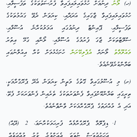
(ހ)
ލޯނު
ދިނުމަށް ހުޅުވައިލައިފައިވާ ފުރުސަތުތަކުގެ ތަފުސީލާއި،
ހުޅުވައިލައިފައިވާ ޖާގައިގެ އަދަދާއި، ކިޔަވަން ދެވޭ ގައުމުތަކުގެ
ތަފުސީލާއި، ޕޮއިންޓް ދިނުމުގައި އަމަލުކުރާނެ އުސޫލާއި،
ސްލޮޓްތަކަށް ޖާގަ ފުރުމުގެ އުސޫލާއި، ލޯނާއި ގުޅޭ އިތުރު
މައުލޫމާތު
ލޯނަށް
އެޕްލިކޭށަން
ހުށަހެޅުމަށް ކުރާ އިއުލާނުގައި
ބަޔާންކުރެވޭނެއެވެ.
(ށ) މި އުސޫލުގައިވާ ގޮތުގެ މަތީން ކިޔަވަން އެދޭ ޕްރޮގްރާމަކީ،
ތިރީގައި ބަޔާންކޮށްފައިވާ ފެންވަރުތަކުގެ ތެރެއިން ފެންވަރަކަށް ފެތޭ،
އަދި އެ މުއްދަތުގެ ޕްރޮގްރާމަކަށް ވާންވާނެއެވެ.
ޑިޕްލޮމާ ޕްރޮގްރާމެއް ފުރިހަމަކުރާނަމަ، 2 (ދޭއް)
އަހަރުދުވަސް ނުވަތަ އެއަށްވުރެ ކުރު މުއްދަތެއް