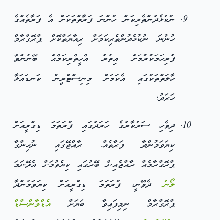
ނުކުޅެދުންތެރިކަން ހުންނަ ފަރާތްތަކަށް އެ ފަރާތެއްގެ
ހުންނަ ނުކުޅެދުންތެރިކަމަށް ރިއާޔަތްކޮށް ޕްރޮގްރާމް
ފުރިހަމަކުރުމަށް އިތުރު އެހީތެރިކަމެއް ބޭނުންވާ
ހާލަތްތަކުގައި އެކަމަށް މިނިސްޓްރީން ކަނޑައަޅާ
ހަރަދު؛
ދިވެހި ސަރުކާރުގެ ހަރަދުގައި ފުރަތަމަ ޑިގްރީއަށް
ކިޔަވަމުންދާ ފަރާތެއް، ރާއްޖޭގައި ނުހިންގާ
ޕްރޮގްރާމެއް ރާއްޖެއިން ބޭރުގައި ކިޔެވުމަށް އެދޭނަމަ
ލޯނު
ދެވޭނީ، ފުރަތަމަ ޑިގްރީއަށް ކިޔަވަމުންދާ
ޕްރޮގްރާމް ނިމިފައިވާ ބަޔަށް
އެޑްވާންސްޑް