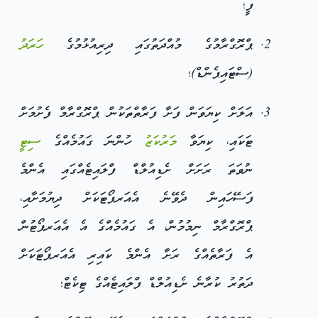
ފީ؛
ޕްރޮގްރާމުގެ މުއްދަތުގައި ދިރިއުޅުމުގެ
ހަރަދު
(ސްޓައިޕެންޑް)؛
އަލަށް ކިޔަވަން ފަށާ ފަރާތްތަކުން ޕްރޮގްރާމް ފެށުމަށް
ޓަކައި، ކިޔަވާ
މަރުކަޒު
ހުންނަ ގައުމެއްގެ
ސިޓީ
ނުވަތަ ރަށަށް ށެޑިއުލްޑް ފްލައިޓެއްގައި އެންމެ
ފަސޭހައިން ދެވޭނެ އެއަރޕޯޓަކަށް ދިޔުމަށާއި،
ޕްރޮގްރާމް ނިމުމުން، އެ ގައުމެއްގެ އެ އެއަރޕޯޓުން
އެ ފަރާތެއްގެ ރަށާ އެންމެ ކައިރި އެއަރޕޯޓަކަށް
ދަތުރު ކުރާނެ ށެޑިއުލްޑް ފްލައިޓެއްގެ ޓިކެޓް؛