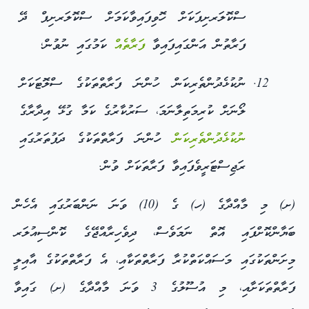
ސްކޮލަރށިޕަކަށް ހޮވިފައިވާކަމަށް ސްކޮލަރށިޕް ދޭ
ފަރާތުން އަންގައިފައިވާ
ފަރާތެއް
ކަމުގައި ނުވުން؛
ނުކުޅެދުންތެރިކަން ހުންނަ ފަރާތްތަކުގެ ސްލޮޓަކަށް
ލޯނަށް ކުރިމަތިލާނަމަ، ސަރުކާރުގެ ކަމާ ގުޅޭ އިދާރާގެ
ނުކުޅެދުންތެރިކަން
ހުންނަ ފަރާތްތަކުގެ ދަފުތަރުގައި
ރަޖިސްޓަރީވެފައިވާ ފަރާތަކަށް ވުން.
(ށ) މި މާއްދާގެ (ހ) ގެ (10) ވަނަ ނަންބަރުގައި އެހެން
ބަޔާންކޮށްފައި އޮތް ނަމަވެސް، ދިވެހިރާއްޖޭގެ ކޮންސިއުލަރ
މިށަންތަކުގައި މަސައްކަތްކުރާ ފަރާތްތަކާއި، އެ ފަރާތްތަކުގެ އާއިލީ
ފަރާތްތަކަށާއި، މި އުސޫލުގެ 3 ވަނަ މާއްދާގެ (ށ) ގައިވާ