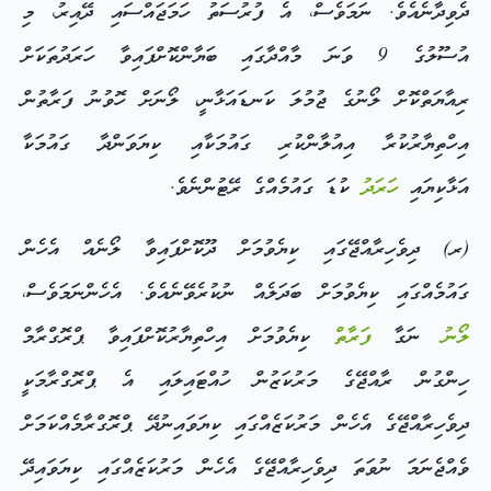
ދެވިދާނެއެވެ. ނަމަވެސް، އެ ފުރުސަތު ހަމަޖައްސައި ދޭއިރު، މި
އުސޫލުގެ 9 ވަނަ މާއްދާގައި ބަޔާންކޮށްފައިވާ ހަރަދުތަކަށް
ރިއާޔަތްކޮށް ލޯނުގެ ޖުމުލަ ކަނޑައަޅާނީ، ލޯނަށް ހޮވުނު ފަރާތުން
އިހްތިޔާރުކުރާ އިއުލާންކުރި ގައުމަކާއި ކިޔަވަންދާ ގައުމަކާ
އަޅާކިޔައި
ހަރަދު
ކުޑަ ގައުމެއްގެ ރޭޓުންނެވެ.
(ރ) ދިވެހިރާއްޖޭގައި ކިޔެވުމަށް ދޫކޮށްފައިވާ ލޯނެއް އެހެން
ގައުމެއްގައި ކިޔެވުމަށް ބަދަލެއް ނުކުރެވޭނެއެވެ. އެހެންނަމަވެސް،
ލޯނު
ނަގާ
ފަރާތް
ކިޔެވުމަށް އިހްތިޔާރުކޮށްފައިވާ ޕްރޮގްރާމް
ހިންގުން ރާއްޖޭގެ މަރުކަޒުން ހުއްޓައިލައި އެ ޕްރޮގްރާމަކީ
ދިވެހިރާއްޖޭގެ އެހެން މަރުކަޒެއްގައި ކިޔަވައިނުދޭ ޕްރޮގްރާމެއްކަމަށް
ވެއްޖެނަމަ ނުވަތަ ދިވެހިރާއްޖޭގެ އެހެން މަރުކަޒެއްގައި ކިޔަވައިދޭ