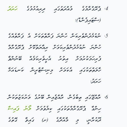
ޕްރޮގްރާމުގެ މުއްދަތުގައި ދިރިއުޅުމުގެ
ހަރަދު
(ސްޓައިޕެންޑް)؛
ނުކުޅެދުންތެރިކަން ހުންނަ ފަރާތްތަކަށް އެ ފަރާތެއްގެ
ހުންނަ ނުކުޅެދުންތެރިކަމަށް ރިއާޔަތްކޮށް ޕްރޮގްރާމް
ފުރިހަމަކުރުމަށް އިތުރު އެހީތެރިކަމެއް ބޭނުންވާ
ހާލަތްތަކުގައި އެކަމަށް މިނިސްޓްރީން ކަނޑައަޅާ
ހަރަދު؛
ރާއްޖޭގައި ތިބެގެން، ރާއްޖެއިން ބޭރުގެ މަރުކަޒުތަކުން
ހިންގާ ޕްރޮގްރާމްތަކުގައި ކިޔެވުމަށް
ލޯނު
ފައިސާ
ދޫކުރާނީ، މި މާއްދާގެ (ށ) ގައިވާ ގޮތުގެ