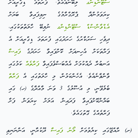
ސްޓޭންޑިންގ
ލިބޭނަމައެވެ. ފުރަތަމަ ޑިގްރީއަށް
ކިޔަވަމުންދާ ޕްރޮގްރާމުގެ ނިމިފައިވާ ބަޔަށް
އެޑްވާންސްޑް ސްޓޭންޑިންގ
ނުލިބޭ ހާލަތްތަކުގައި،
ދިވެހި ސަރުކާރުގެ ހަރަދުގައި ފުރަތަމަ ޑިގްރީއަށް އެ
ފަރާތަކަށް އެހިނދަށް ކޮށްފައިވާ ހަރަދުގެ
ފައިސާ
އަނބުރާ ދެއްކުމަށް އެއްބަސްވެފައިވާ
ފަރާތެއް
ކަމުގައި
ވާންވާނެއެވެ. އެހެންކަމުން، މި ހާލަތުގައި އެ
ފަރާތް
ބެލެވޭނީ، މި އުސޫލުގެ 3 ވަނަ މާއްދާގެ (ހ) ގައި
ބަޔާންކޮށްފައިވާ ފަދައިން އަލަށް ކިޔަވަން ފަށާ
ފަރާތެއްގެ ގޮތުގައެވެ.
(ށ) ރާއްޖޭގައި ކިޔެވުމަށް
ލޯނު
ފައިސާ
ދޫކުރާނީ، އަންނަނިވި