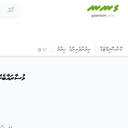
މުސާރައާބެހޭ ކަންކަން ވަޒީފާދޭ ފަރާތުގެ މައްޗަށް ތަންފީޒު ކުރުމާބެހޭ
ކޮންސޮލިޑޭޓެޑް
ކިޔުންތެރިންގެ ހިޔާލު
0
މުސާރައާބެހ