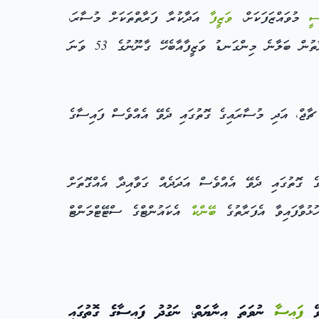
ސީ
މުވައްޒަފަކަށް،
ވަޒީފާ
އަދާކުރާ ފަރާތްތަކަށް މުސާރަ،
ދެވިފައިވާކަން ކަނޑައެޅުމުގައި، ވަޒީފާދޭ ފަރާތުން ބަލާނެ މިންގަނޑު ވަޒީފާއާބެހޭ ގާނޫނުގެ 53 ވަނަ
ޗާޖް، އަދި މުސާރައިގެ ގޮތުގައި ދެވޭ އެއްވެސް ފައިސާގެ
ގޮތުގައި ދެވޭ އެއްވެސް އަދަދެއް ގަވާއިދާ އެއްގޮތަށް
ުޅުވާފައިވާ އެފަރާތުގެ
ބޭންކް
އެކައުންޓްގެ ސްޓޭޓްމަންޓް
ވޭ
ފައިސާ
ނުވަތަ އިނާޔަތް، ނަގުދު ފައިސާގެ ގޮތުގައި