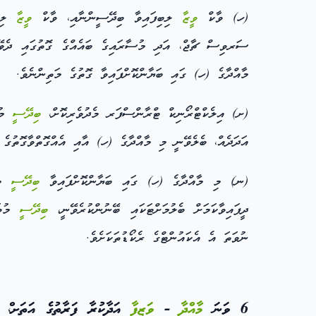
(ހ) ވާކް
ވީޒާ
ލިބިފައިވާ ބިދޭސީންނާއި، ވާކް
ވީޒާ
ލިބި
ސަރވިސް ޗާޖް، އަދި މުސާރައިގެ ބައެއްގެ ގޮތުގައި ދެ
މާއްދާގެ (ހ) ގައި ބަޔާންކޮށްފައިވާ ގޮތުގެ މަތިންނެވެ.
(ށ) އިލެކްޓްރޯނިކް ޓްރާންސްފަރ މެދުވެރިކޮށް،
ބިދޭސީ
މުވ
އަދަދެއް، ބެލެވޭނީ މި މާއްދާގެ (ހ) އާއި އެއްގޮތްވާގޮތުގެ މ
(ނ) މި މާއްދާގެ (ހ) ގައި ބަޔާންކޮށްފައިވާ
ބިދޭސީ
މުވ
ދީފައިވާކަމަށް ބެލުމަށްޓަކައި ބޭނުންކުރެވޭނީ،
ބިދޭސީ
މުވައ
ނުވަތަ އެ އެކައުންޓްގެ ރެކޯޑުތަކަށެވެ.
6 ވަނަ
މާއްދާ
-
ވަޒީފާ
އަދާކުރާ ފަރާތުގެ އަތަށ،ް 