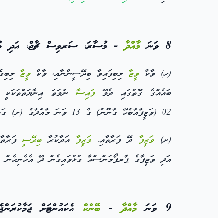
8 ވަނަ
މާއްދާ
- މުސާރަ، ސަރވިސް ޗާޖް، އަދި މުސާ
(ހ) ވާކް
ވީޒާ
ލިބިފައިވާ ބިދޭސީންނާއި، ވާކް
ވީޒާ
ލިބިގެނ
ބައެއްގެ ގޮތުގައި ދެވޭ
ފައިސާ
ނުވަތަ އިނާޔަތްތަކަކީ ކ
02
(ވަޒީފާއާބެހޭ ގާނޫނު) ގެ 13 ވަނަ މާއްދާގެ (ށ) ގައި ބަޔާންކުރާ ވަޒީފާގެ އެއްބަސްވުމުގައިވާ ފަދައިންނެވެ.
(ށ)
ވަޒީފާ
ދޭ ފަރާތާއި،
ވަޒީފާ
އަދާކުރާ
ބިދޭސީ
ފަރާތާ 
އަދި ވަޒީފާގެ ޕާރފޯމަންސްއާ ގުޅުވައިގެން ދޭ އެހެނިހެން
9 ވަނަ
މާއްދާ
-
ބޭންކް
އެކައުންޓަށް ޖަމާކުރަން