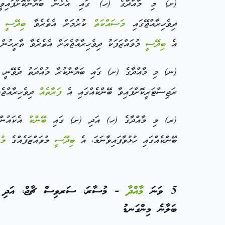
(ށ) މި މާއްދާގެ (ހ) ގައި އެހެން ބަޔާންކޮށްފައިވީ
ދިވެހިރާއްޖޭގައި
މަސައްކަތް
ކުރުމަށް އެތެރެވާ
ބިދޭސީ
މު
އެ
ބިދޭސީ
މުވައްޒަފަކު ދިވެހިރާއްޖެއަށް އެތެރެވާ ތާރީހުން ފެށިގެން 30 ދުވަހުގެ މުއްދަ
(ނ) މި މާއްދާގެ (ށ) ގައި ބަޔާންކުރާ މުއްދަތު ދެވޭނީ، ވ
ރަޖިސްޓަރީކޮށްފައިވާ ބޭންކެއްގައި އެ
ފަރާތެއް
ދިވެހިރާއްޖެއ
(ރ) މި މާއްދާގެ (ހ) އަދި (ށ) ގައި
ބޭންކް
އެކައުންޓ
ބޭންކެއްގައި ހުޅުވާފައިވާނަމަ، އެ
ބިދޭސީ
މުވައްޒަފެއްގެ
މު
5 ވަނަ
މާއްދާ
- މުސާރަ، ސަރވިސް ޗާޖް، އަދި މުސ
ބަލާނެ މިންގަނޑު