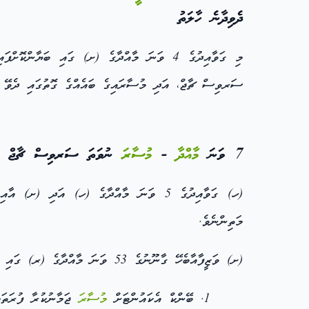
ދެވިދާނެ ހާލަތު
މި ގަވާއިދުގެ 4 ވަނަ މާއްދާގެ (ށ) ގައި ބަޔާންކޮށްފައިވާ މުއްދަތުގެ ތެރޭގައި، އެ މާއްދާގެ (ނ) ގައި ބަޔާންކޮށްފައިވާ ފަދަ
ސަރވިސް ޗާޖް، އަދި މުސާރައިގެ ބައެއްގެ ގޮތުގައި ދެވޭ
7 ވަނަ
މާއްދާ
-
މުސާރަ
ނުވަތަ ސަރވިސް ޗާޖް އަދި
މަތިންނެވެ.
(ށ) ވަޒީފާއާބެހޭ ގާނޫނުގެ 53 ވަނަ މާއްދާގެ (ރ) ގައި ބަޔާންކޮށްފައިވާ
ބޭންކް އެކައުންޓަށް
މުސާރަ
ޖަމާނުކުރާ ފުރަތަ