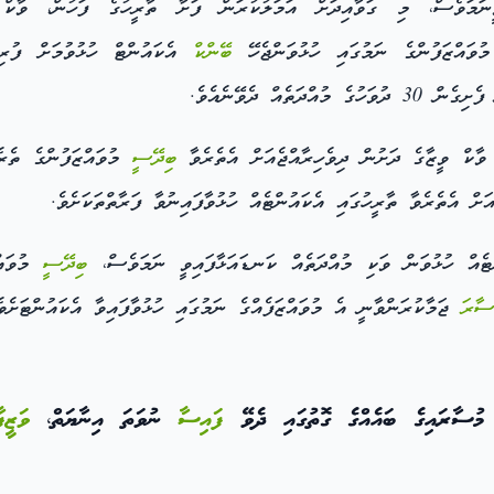
ނަމަވެސް، މި ގަވާއިދަށް އަމަލުކުރަން ފަށާ ތާރީހުގެ ފަހުން، ވާ
ވައްޒަފުންގެ ނަމުގައި ހުޅުވަންޖެހޭ
ބޭންކް
އެކައުންޓް ހުޅުވުމަށް ފުރިހަ
ތެއް ދެވޭނެއެވެ.
ާކް ވީޒާގެ ދަށުން ދިވެހިރާއްޖެއަށް އެތެރެވާ
ބިދޭސީ
މުވައްޒަފުންގެ ތެރ
ަށް އެތެރެވާ ތާރީހުގައި އެކައުންޓެއް ހުޅުވާފައިނުވާ ފަރާތްތަކަށެވެ.
ެއް ހުޅުވަން ވަކި މުއްދަތެއް ކަނޑައަޅާފައިވީ ނަމަވެސް،
ބިދޭސީ
މުވައްޒ
ސާރަ
ޖަމާކުރަންވާނީ އެ މުވައްޒަފެއްގެ ނަމުގައި ހުޅުވާފައިވާ އެކައުންޓަށެވެ
ާރައިގެ ބައެއްގެ ގޮތުގައި ދެވޭ
ފައިސާ
ނުވަތަ އިނާޔަތް،
ވަޒީފ