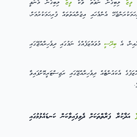
ކް
ވީޒާ
ލިބިގެން ނުވަތަ ވާކް
ވީޒާ
ލިބިގެން މެނުވީ
މަކުރަންޖެހޭ އެންމެހައި އިޖުރާއަތުތައް ފުރިހަމަކުރުމަށް،
ެއިން، އެ
ބިދޭސީ
މުވައްޒަފެއްގެ ނަމުގައި ދިވެހިރާއްޖޭގައި
ަފުގެ އެކައުންޓެއް ދިވެހިރާއްޖޭގައި ރަޖިސްޓަރީކޮށްފައިވާ
.
ާ
އަދާކުރާ ފަރާތްތަކަށް ދެވިފައިވާކަން ކަނޑައެޅުމުގައި