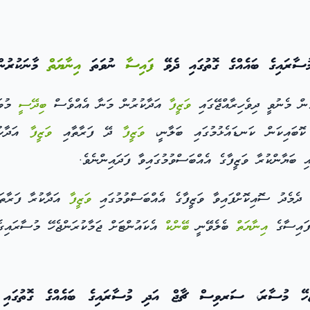
ރައިގެ ބައެއްގެ ގޮތުގައި ދެވޭ
ފައިސާ
ނުވަތަ
އިނާޔަތް
މާނަކުރުން
ް މެނުވީ ދިވެހިރާއްޖޭގައި
ވަޒީފާ
އަދާކުރުން މަނާ އެއްވެސް
ބިދޭސީ
މުވަ
ޮބައިކަން ކަނޑައެޅުމުގައި ބަލާނީ،
ވަޒީފާ
ދޭ ފަރާތާއި
ވަޒީފާ
އަދާކ
ދެމެދު ސޮއިކޮށްފައިވާ ވަޒީފާގެ އެއްބަސްވުމުގައި
ވަޒީފާ
އަދާކުރާ ފަރާތަށ
 ފައިސާގެ
އިނާޔަތް
ބެލެވޭނީ
ބޭންކް
އެކައުންޓަށް ޖަމާކުރަންޖެހޭ މުސާރައިގެ 
ޖެހޭ މުސާރަ، ސަރވިސް ޗާޖް އަދި މުސާރައިގެ ބައެއްގެ ގޮތުގައ