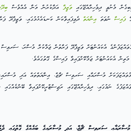
ގެން މެނުވީ ދިވެހިރާއްޖޭގައި
ވަޒީފާ
އަދާކުރުން މަނާ އެއްވެސް
ބިދޭ
ވޭ
ފައިސާ
ނުވަތަ
އިނާޔަތް
ައްޒަފުންގެ އެކައުންޓަށް ވަޒީފާދޭ ފަރާތުން ޖަމާކުރާ މުސާރަ، ސަރވިސް 
ަތިން އެކައުންޓަށް ޖަމާކޮށްފައިވާ ފައިސާގެ ގޮތުގައެވެ.
ައްޒަފަކަށް މުސާރައާއި ސަރވިސް ޗާޖް، އިނާޔަތްތައް އަދި މުސާރައިގެ 
ްޒަފުގެ ނަމުގައި، ދިވެހިރާއްޖޭގައި ރަޖިސްޓްރީކޮށްފައިވާ ބޭންކެއްގައި ހ
މުސާރައާއި ސަރވިސް ޗާޖް، އަދި މުސާރައިގެ ބައެއްގެ ގޮތުގައި ދެ