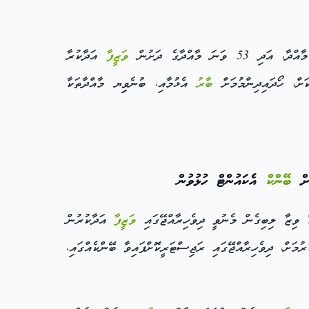
ވަޒީފާ
އަދާކުރާ
ށް، ހޯދައިދިންމުމަށް
ބާރު
އެޅުމާއި، ބުނެވިިޔ މާއްދާތަކާ
ަށް
ބޭންކް
އެކައުންޓް ހުޅުވުން
 ވިޒާ ލިބިގެން މެނުވީ ދިވެހިރާއްޖޭގައި
ވަޒީފާ
އަދާކުރުން
ުމަށް، ދިވެހިރާއްޖޭގައި ރަޖިސްޓަރީކޮށްފައިވާ ބޭންކެއްގައި،