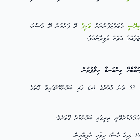
ިދޭސީ
މުވައްޒަފުންނަށް
ވަޒީފާ
ދޭ ފަރާތުން ދޭ މުސާރަ،
ފެއްގެ އަތަށް ދެވިދާނެއެވެ.
މާބެހޭ މިންގަނޑާ ހިލާފުވުން
(ހ) ގަވާއިދުގެ 5 ވަނަ މާއްދާގެ (ހ) އަދި (ށ) އާއި ހިލާފުވާ ވަޒީފާދޭ ފަރާތްތަކާ މެދު އަމަލުކުރެވޭނީ ވަޒީފާއާބެހޭ ގާނޫނުގެ 53 ވަނަ މާއްދާގެ (ރ) ގައި ބަޔާންކޮށްފައިވާ ގޮތުގެ
ަލުކުރެވޭނީ، ތިރީގައި ބަޔާންކުރާ ގޮތަށެވެ.