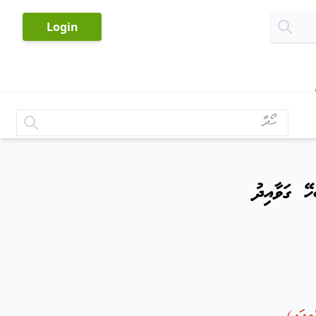
-
Login
ޭ ގަވާއިދު