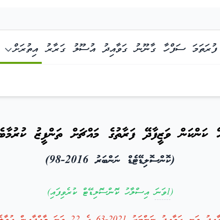
ފުރަތަމަ ސަފްހާ
ގާނޫނު
ގަވާއިދު
އުސޫލު
ގަރާރު
އިތުރަށް
 ގަވާއިދު
ޭ ކަންކަން ވަޒީފާދޭ ފަރާތުގެ މައްޗަށް ތަންފީޒު ކުރުމާބެހ
(ކޮންސޮލިޑޭޓެޑް ނަންބަރު 2016-98)
(
1ވަނަ
އިސްލާހު ކޮންސޮލިޑޭޓް ކުރެވިފައި)