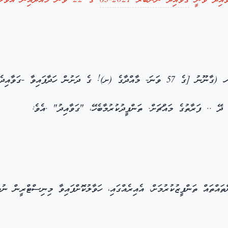
ާއިދު ވަނީ
ގަވާއިދު ނަންބަރު 2021-63
ގެ 22 ވަނަ މާއްދާއިން އުވާލެވިފައި)
ޭ .. ފަރާތުގެ މައްޗަށް. ތަންފީދުކުރުމާބެހޭ، "ގަވާއިދު" .އެވެ:
ންތައްތައް ތަންފީޒުކުރުމަށް، އެއިރެއްގައި، ހަވާލުކޮށްފައިވާ މިނިސްޓްރީން ނ