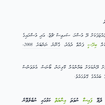
އްޒަފަކަށް ދޭ މުސާރަ، ސަރވިސް ޗާޖް، އަދި މުސާރައިގެ
ުރާ
ބިދޭސީ
ފަރާތާ ދެމެދު،
ގާނޫނު ނަންބަރު 2008-
ް ދޭނެކަމަށް ބަޔާންކުރާ ކޮމިށަން، ބޯނަސް، އެލަވަންސް
ބައެއްގެ ގޮތުގައެވެ.
ި ދެވޭ
ފައިސާ
ނުވަތަ
އިނާޔަތް
ކަމުގައި ނުބެލެވޭނެ