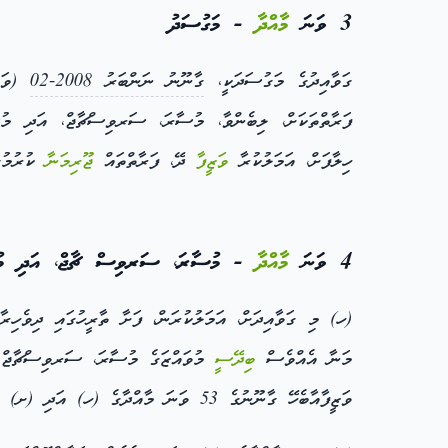
3 ވަނަ
މާއްދާ
- މަގުސަދު
ގަވާއިދުގެ މަގުސަދަކީ،
ގާނޫނު ނަންބަރު 2008-02
(ވަޒީފާއާބެހޭ ގާނ
ފަރާތްތަކަށް، ލިބެންވާ، މުސާރަ، ސަރވިސްޗާޖް، އަދި މުސ
ހިލާފަށް، އަމަލުކުރާ
ވަޒީފާ
ދޭ، ފަރާތްތައް
ޖޫރިމަނާ
ކުރުމުގަ
4 ވަނަ
މާއްދާ
- މުސާރަ، ސަރވިސް ޗާޖް، އަދި މުސާ
(ހ) މި ގަވާއިދަށް، އަމަލުކުރަން، ފަށާ ތާރީހުގައި ދިވެހިރާ
މަނާ އެއްވެސް
ބިދޭސީ
މުވައްޒަގެ މުސާރަ، ސަރވިސްޗާޖް، 
ވަޒީފާއާބެހޭ ގާނޫނުގެ 53 ވަނަ މާއްދާގެ (ހ) އަދި (ށ) ގައި ބަޔާންކޮށްފައިވާ ގޮތުގެ މަތިން