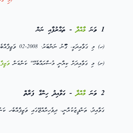
(މި ގަވ
1 ވަނަ
މާއްދާ
- ތައާރުފާއި ނަން
(ހ) މި ގަވާއިދަކީ، ގާޫނު ނަންބަރު. 2008-02 ވަޒީފާއާބެހ (ގާނޫނު [ގެ 57 ވަނަ- މާއްދާގެ (ށ)! ގެ ދަށުން ހަދާފައިވާ -ގަވާއިދެކެވ
(ށ) މި ގަވާއިދަށް ކިޔާނީ މުސާރައާބެހޭ" ކަންކަން
ވަޒީފާ
ދ
2 ވަނަ
މާއްދާ
- ގަވާއިދު ހިންގާ ފަރާތް
ގަވާއިދު، ތަންފީޒުކުރާނީ،، ދިވެހިރާއްޖޭގައި ވަޒީފާއާބެހ ކަ