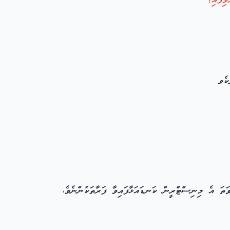
ުވަތަ އެ މިނިސްޓްރީން ކަނޑައަޅާފައިވާ ފަރާތަކުންނެވެ،