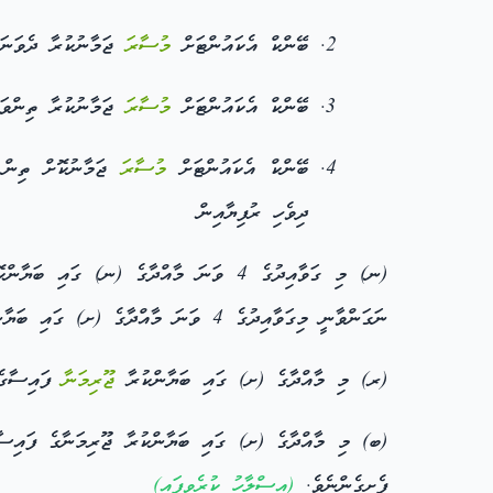
ބޭންކް އެކައުންޓަށް
މުސާރަ
ޖަމާނުކުރާ ދެވަނަ
ބޭންކް އެކައުންޓަށް
މުސާރަ
ޖަމާނުކުރާ ތިންވަ
ބޭންކް އެކައުންޓަށް
މުސާރަ
ޖަމާނުކޮށް ތިން ފ
ދިވެހި ރުފިޔާއިން
(ނ) މި ގަވާއިދުގެ 4 ވަނަ މާއްދާގެ (ނ) ގައި ބަޔާންކޮށްފައިވާ
ނަގަންވާނީ މިގަވާއިދުގެ 4 ވަނަ މާއްދާގެ (ށ) ގައި ބަޔާންކޮށްފައިވާ މުއްދަތު ހަމަވެފައިވާނަމައެވެ.
(ރ) މި މާއްދާގެ (ށ) ގައި ބަޔާންކުރާ
ޖޫރިމަނާ
ފައިސާގެ 
ފެށިގެންނެވެ.
(
އިސްލާހު
ކުރެވިފައި)