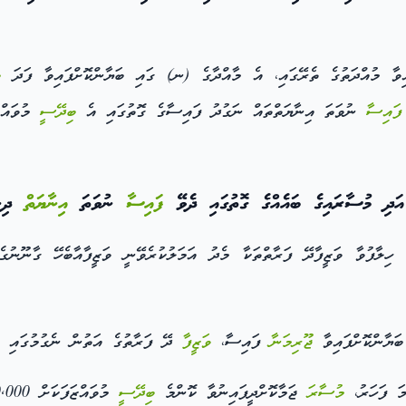
ބ
ފައިސާ
ނުވަތަ އިނާޔަތްތައް ނަގުދު ފައިސާގެ ގޮތުގައި އެ
ބިދޭސީ
މުވައްޒަ
 މުސާރައިގެ ބައެއްގެ ގޮތުގައި ދެވޭ
ފައިސާ
ނުވަތަ
އިނާޔަތް
ދިނު
ޖޫރިމަނާ
ފައިސާ،
ވަޒީފާ
ދޭ ފަރާތުގެ އަތުން ނެގުމުގައި އަމ
މަ ފަހަރު،
މުސާރަ
ޖަމާކޮށްދީފައިނުވާ ކޮންމެ
ބިދޭސީ
މުވައްޒަފަކަށް 10,000 (ދިހަ ހާސް) ދިވެހި ރުފިޔާއިން