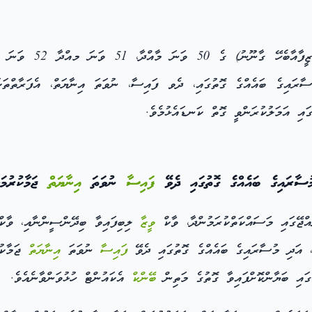
ޫނު) ގެ 50 ވަނަ މާއްދާ، 51 ވަނަ މއްދާ 52 ވަނަ މާއްދާ، އަދި 53 ވަނަ މާއްދާގެ ދަށުން
ާރައިގެ ބައެއްގެ ގޮތުގައި، ދެވ ފައިސާ، ނުވަތަ އިނާޔަތް، އެފަރާތްތަކަ
އި އަމަލުކުރަންވީ ގޮތް ކަނޑައެޅުމެވެ.
ރައިގެ ބައެއްގެ ގޮތުގައި ދެވޭ
ފައިސާ
ނުވަތަ
އިނާޔަތް
ޖަމާކުރުމ
އްޖޭގައި މަސައްކަތްކުރަމުންދާ، ވާކް
ވީޒާ
ލިބިފައިވާ ބިދޭންސީންނާއި، ވާކް
އަދި މުސާރައިގެ ބައެއްގެ ގޮތުގައި ދެވޭ
ފައިސާ
ނުވަތަ
އިނާޔަތް
ޖަމާކުރ
ބޭންކް
އެކައުންޓް ހުޅުވަންވާނެއެވެ.