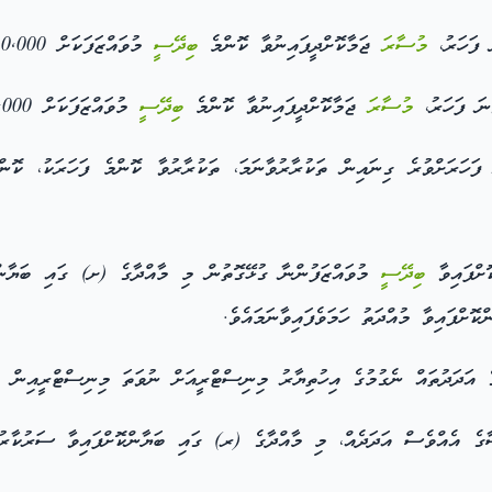
 ފަހަރު،
މުސާރަ
ޖަމާކޮށްދީފައިނުވާ ކޮންމެ
ބިދޭސީ
މުވައްޒަފަކަށް 20,000 (ވިހި ހާސް) ދިވެހި ރުފިޔާއިން
ނަ ފަހަރު،
މުސާރަ
ޖަމާކޮށްދީފައިނުވާ ކޮންމެ
ބިދޭސީ
މުވައްޒަފަކަށް 40,000 (ސާޅީސް ހާސް) ދިވެހި ރުފިޔާއިން
ަހަރަށްވުރެ ގިނައިން ތަކުރާރުވާނަމަ، ތަކުރާރުވާ ކޮންމެ ފަހަރަކު، ކޮ
ބިދޭސީ
މުވައްޒަފުންނާ ގުޅޭގޮތުން މި މާއްދާގެ (ށ) ގައި ބަޔާން
އަދަދުތައް ނެގުމުގެ އިހުތިޔާރު މިނިސްޓްރީއަށް ނުވަތަ މިނިސްޓްރީއިން ކަނ