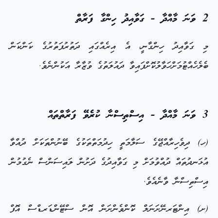
2 ވަނަ މާއްދާ - ގަވާއިދު ހިންގާ ފަރާތް
މި ގަވާއިދު ހިންގާނީ، އެ އިރެއްގައި ދަތުރުފަތުރުގެ ކަންކަން
ބެލެހެއްޓުމަށްހަވާލުކޮށްފައިވާ ދައުލަތުގެ ވުޒާރާ އަކުންނެވެ.
3 ވަނަ މާއްދާ - އިސްތިސްނާ ކުރެވޭ ފަރާތްތައް
(ހ) ދިވެހިރާއްޖޭގެ ސަލާމަތީ ހިދުމަތްތަކުގެ ބޭނުންތަކަށް ދުއްވާ
އުޅަނދުތައް ދުއްވުމަށް މި ގަވާއިދުގެ ދަށުން ލައިސަންސް ނެގުމުން
އިސްތިސްނާ ވާނެއެވެ.
(ށ) އިންޓަރނޭށަނަލް ކޮންވެންށަން އޮން ސްޓޭންޑަރޑްސް އޮފް