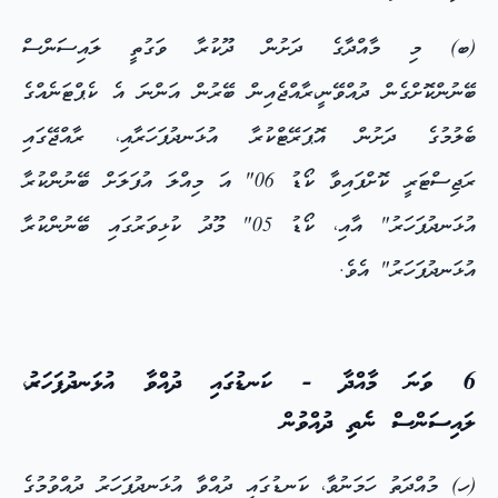
(ބ) މި މާއްދާގެ ދަށުން ދޫކުރާ ވަގުތީ ލައިސަންސް
ބޭނުންކޮށްގެން ދުއްވޭނީ،ރާއްޖެއިން ބޭރުން އަންނަ އެ ކެޕްޓަނެއްގެ
ބެލުމުގެ ދަށުން އޮޕަރޭޓްކުރާ އުޅަނދުފަހަރާއި، ރާއްޖޭގައި
ރަޖިސްޓަރީ ކޮށްފައިވާ ކޯޑު 06" އަ މިއްލަ އުފަލަށް ބޭނުންކުރާ
އުޅަނދުފަހަރު" އާއި، ކޯޑު 05" މޫދު ކުޅިވަރުގައި ބޭނުންކުރާ
އުޅަނދުފަހަރު" އެވެ.
6 ވަނަ މާއްދާ - ކަނޑުގައި ދުއްވާ އުޅަނދުފަހަރު،
ލައިސަންސް ނެތި ދުއްވުން
(ހ) މުއްދަތު ހަމަނުވާ، ކަނޑުގައި ދުއްވާ އުޅަނދުފަހަރު ދުއްވުމުގެ