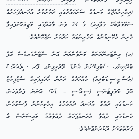
ލިބިފައިވާ ފަރާތްތަކުން،
ގަވާއިދު ނަންބަރު 2015-229
(ދިވެހިރާއްޖޭގެ ކަނޑުގެ ސަރަހައްދުގައި ދަތުރުކުރާ އުޅަނދުފަހަރުގެ
ސަލާމަތާބެހޭ ގަވާއިދު) ގެ 24 ވަނަ މާއްދާގައި ލާޒިމުކޮށްފައިވާ
މެރިން މެކޭނިކުންގެ ތަމްރީނުތައް ހަދާކަށް ނުޖެހޭނެއެވެ.
(ކ) އިންޓަރނޭށަނަލް ކޮންވެންށަން އޮން ސްޓޭންޑަރޑްސް އޮފް
ޓްރޭނިންގ، ސެޓްފިކޭށަން އެންޑް ވޮޗްކީޕިންގ ފޮރ ސީފެއަރާސް
(އެސް.ޓީ.ސީ.ޑަބްލިއު) މުއާހަދާގެ ދަށުން ހޯދައިފައިވާ ސެޓްފިކެޓް
އޮފް ކޮމްޕީޓެންސީ (ސީ.އޯ.ސީ – ޑެކް) އޮންނަ ފަރާތަކުން،
ކަނޑުގައި ދުއްވާ އުޅަނދު ދުއްވުމުގެ އިމްތިހާނުން ފާސްވުމުން،
ކަނޑުގައި ދުއްވާ އުޅަނދުފަހަރު ދުއްވުމުގެ ލައިސަންސް އެ
ފަރާތްތަކަށް ދޫކުރަންވާނެއެވެ.