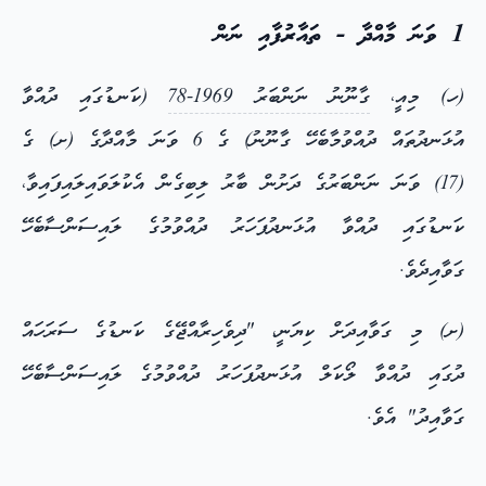
1 ވަނަ މާއްދާ - ތައާރުފާއި ނަން
(ހ) މިއީ،
ގާނޫނު ނަންބަރު 1969-78
(ކަނޑުގައި ދުއްވާ
އުޅަނދުތައް ދުއްވުމާބެހޭ ގާނޫނު) ގެ 6 ވަނަ މާއްދާގެ (ށ) ގެ
(17) ވަނަ ނަންބަރުގެ ދަށުން ބާރު ލިބިގެން އެކުލަވައިލައިފައިވާ،
ކަނޑުގައި ދުއްވާ އުޅަނދުފަހަރު ދުއްވުމުގެ ލައިސަންސާބެހޭ
ގަވާއިދެވެ.
(ށ) މި ގަވާއިދަށް ކިޔަނީ، "ދިވެހިރާއްޖޭގެ ކަނޑުގެ ސަރަހައް
ދުގައި ދުއްވާ ލޯކަލް އުޅަނދުފަހަރު ދުއްވުމުގެ ލައިސަންސާބެހޭ
ގަވާއިދު" އެވެ.