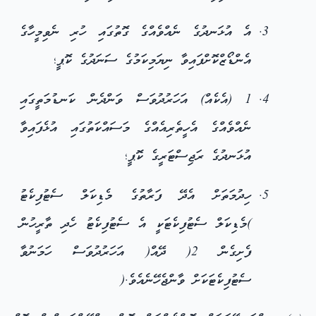
އެ އުޅަނދުގެ ނެއްވެއްގެ ގޮތުގައި ހުރި ނެވިމީހާގެ
އެންޑޯޒްކޮށްފައިވާ ނިޔަމިކަމުގެ ސަނަދުގެ ކޮޕީ؛
1 (އެކެއް) އަހަރުދުވަސް ވަންދެން ކަނޑުމަތީގައި
ނެއްވެއްގެ އެހީތެރިއެއްގެ މަސައްކަތުގައި އުޅެފައިވާ
އުޅަނދުގެ ރަޖިސްޓަރީގެ ކޮޕީ؛
ހިދުމަތަށް އެދޭ ފަރާތުގެ މެޑިކަލް ސެޓުފިކެޓު
)މެޑިކަލް ސެޓުފިކެޓަކީ އެ ސެޓުފިކެޓު ހެދި ތާރީހުން
ފެށިގެން 2( ދޭއް( އަހަރުދުވަސް ހަމަނުވާ
ސެޓުފިކެޓަކަށް ވާންޖެހޭނެއެވެ.(