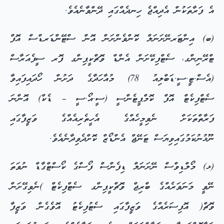
އެ ފަރާތަކުން އެދިއްޖެ ހިނދެއްގައި ދޭންވާނެއެވެ.
(ބ) އިންޓަރނޭށަނަލް ކޮންވެންށަން އޮން ސްޓޭންޑަރޑްސް އޮފް
ޓްރޭނިންގ، ސެޓްފިކޭށަން އެންޑް ވޮޗްކީޕިންގ ފޮރ ސީފެއަރާސް
(އެސް.ޓީ.ސީ.ޑަބްލިއު 78) މުއާހަދާގެ ދަށުން ހޯދައިފައިވާ
ސެޓްފިކެޓް އޮފް ކޮމްޕީޓެންސީ (ސީ.އޯ.ސީ – ޑެކް) އޮންނަ
ފަރާތްތަކަށް ނެވިމީހެއްގެ އެހީތެރިއެއްގެ ވަޒީފާގައި
ނޫޅުނުކަމުގައިވިޔަސް ޓަނޭޖް އެންޑޯޒް ކޮށްދެވިދާނެއެވެ.
(ޅ) މޯލްޑިވްސް ނޭށަނަލް ޑިފެންސް ފޯސްގެ ކޯސްޓްގާޑް ނުވަތަ
ނޭވީ މަނަވަރެއްގެ ބްރިޖް ވޮޗްކީޕިންގ ސެޓްފިކެޓް )ނެވިގޭށަން
ވޮޗް( އޮފިސަރެއްގެ ވަޒީފާގައި ސެޓުފިކެޓު އޮވެގެން ވަޒީފާ