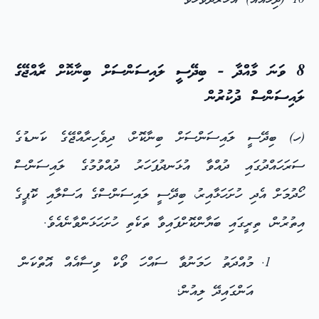
10 (ދިހައެއް) އަހަރުދުވަހެވެ.
8 ވަނަ މާއްދާ - ބިދޭސީ ލައިސަންސަށް ބިނާކޮށް ރާއްޖޭގެ
ލައިސަންސް ދުކުރުން
(ހ) ބިދޭސީ ލައިސަންސަށް ބިނާކޮށް، ދިވެހިރާއްޖޭގެ ކަނޑުގެ
ސަރަހައްދުގައި ދުއްވާ އުޅަނދުފަހަރު ދުއްވުމުގެ ލައިސަންސް
ހޯދުމަށް އެދި ހުށަހަޅާއިރު، ބިދޭސީ ލައިސަންސްގެ އަސްލާއި ކޮޕީގެ
އިތުރުން، ތިރީގައި ބަޔާންކޮށްފައިވާ ތަކެތި ހުށަހަޅަންވާނެއެވެ.
މުއްދަތު ހަމަނުވާ ސައްހަ ވޯކް ވިސާއެއް އޮތްކަން
އަންގައިދޭ ލިއުން؛