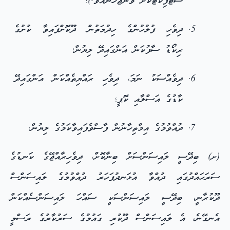
ސެޓުފިކެޓަކަށް ވާންޖެހޭނެއެވެ.)؛
ދިވެހި ފުލުހުންގެ ހިދުމަތުން ދޫކޮށްފައިވާ ކުށުގެ
ރިކޯޑު ސާފުކަން އަންގައިދޭ ލިޔުން؛
ދިވެއްސަކު ނަމަ، ދިވެހި ރައްޔިތެއްކަން އަންގައިދޭ
ކާޑުގެ އަސްލާއި ކޮޕީ؛
ދުއްވުމުގެ އިމްތިހާނުން ފާސްވެފައިވާކަމުގެ ލިޔުން.
(ށ) ބިދޭސީ ލައިސަންސަށް ބިނާކޮށް، ދިވެހިރާއްޖޭގެ ކަނޑުގެ
ސަރަހައްދުގައި ދުއްވާ އުޅަނދުފަހަރު ދުއްވުމުގެ ލައިސަންސް
ދޫކުރާނީ، ބިދޭސީ ލައިސަންސަކީ ސައްހަ ލައިސަންސެއްކަން
އެނގޭނެ، އެ ލައިސަންސް ދޫކުރި ގައުމުގެ ސަރުކާރުގެ ރަސްމީ