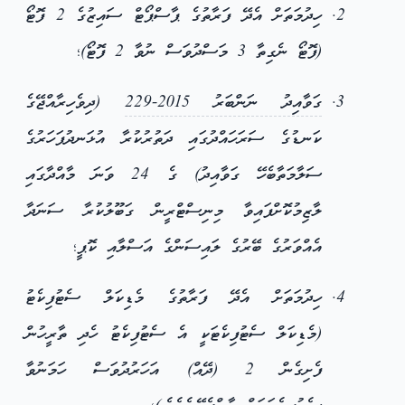
ހިދުމަތަށް އެދޭ ފަރާތުގެ ޕާސްޕޯޓް ސައިޒުގެ 2 ފޮޓޯ
(ފޮޓޯ ނެގިތާ 3 މަސްދުވަސް ނުވާ 2 ފޮޓޯ)؛
ގަވާއިދު ނަންބަރު 2015-229
(ދިވެހިރާއްޖޭގެ
ކަނޑުގެ ސަރަހައްދުގައި ދަތުރުކުރާ އުޅަނދުފަހަރުގެ
ސަލާމަތާބެހޭ ގަވާއިދު) ގެ 24 ވަނަ މާއްދާގައި
ލާޒިމުކޮށްފައިވާ މިނިސްޓްރީން ގަބޫލުކުރާ ސަނަދާ
އެއްވަރުގެ ބޭރުގެ ލައިސަންގެ އަސްލާއި ކޮޕީ؛
ހިދުމަތަށް އެދޭ ފަރާތުގެ މެޑިކަލް ސެޓުފިކެޓު
(މެޑިކަލް ސެޓުފިކެޓަކީ އެ ސެޓުފިކެޓު ހެދި ތާރީހުން
ފެށިގެން 2 (ދޭއް) އަހަރުދުވަސް ހަމަނުވާ