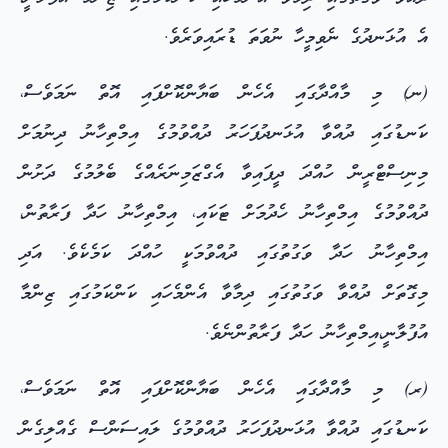
އެ އުޅަނދުގެ ނެވިމީހާ ނުވަތަ ޑުރައިވަރެވެ.
(ނ) މި މާއްދާގައި އެހެން ބަޔާންކޮށްފައި އޮތް ނަމަވެސް،
ކަނޑުގައި ދުއްވާ އުޅަނދުފަހަރު ދުއްވުމުގެ އިމްތިހާނު ދިނުމަށް
މިނިސްޓްރީން ހުއްދަ ދީފައިވާ އެގްޒަމިނަރެއްގެ ބެލުމުގެ ދަށުން
ދުއްވުމުގެ އިމްތިހާނު ހެދުމަށް ޓަކައި، އިމްތިހާނު ހަދާ ފަރާތުން،
އިމްތިހާނު ހަދާ ވަގުތުގައި ދުއްވުމަކީ ހުއްދަ ކަމެކެވެ. އަދި
މިގޮތަށް ދުއްވާ ވަގުތުގައި ދިމާވާ އެންމެހައި ކަންކަމުގައި ޒިންމާ
އުފުލާނީ،އިމްތިހާނު ހަދާ ފަރާތުންނެވެ.
(ރ) މި މާއްދާގައި އެހެން ބަޔާންކޮށްފައި އޮތް ނަމަވެސް،
ކަނޑުގައި ދުއްވާ އުޅަނދުފަހަރު ދުއްވުމުގެ ލައިސަންސް ގެއްލިގެން