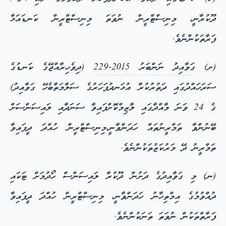
ދޫކުރާނީ، މިނިސްޓްރީން ނުވަތަ މިނިސްޓްރީން ކަނޑައަޅާ
ފަރާތަކުންނެވެ.
(ށ)
ގަވާއިދު ނަންބަރު 2015-229
(ދިވެހިރާއްޖޭގެ ކަނޑުގެ
ސަރަހައްދުގައި ދަތުރުކުރާ އުޅަނދުފަހަރުގެ ސަލާމަތާބެހޭ ގަވާއިދު)
ގެ 24 ވަނަ މާއްދާގައި ލާޒިމްކޮށްފައިވާ ސަނަދާއި ލައިސަންސަށް
ބޭނުންވާ ތަމްރީނުތައް ހަދަންވާނީ،މިނިސްޓްރީން ހުއްދަ ދީފައިވާ
ތަމްރީނު ދޭ މަރުކަޒުތަކުންނެވެ.
(ނ) މި ގަވާއިދުގެ ދަށުން ދޫކުރާ ލައިސަންސް ހޯދުމަށް ޓަކައި
ދުއްވުމުގެ އިމްތިހާނު ހަދަންވާނީ، މިނިސްޓްރީން ހުއްދަ ދީފައިވާ
ފަރާތްތަކުން ނުވަތަ ތަނަކުންނެވެ.