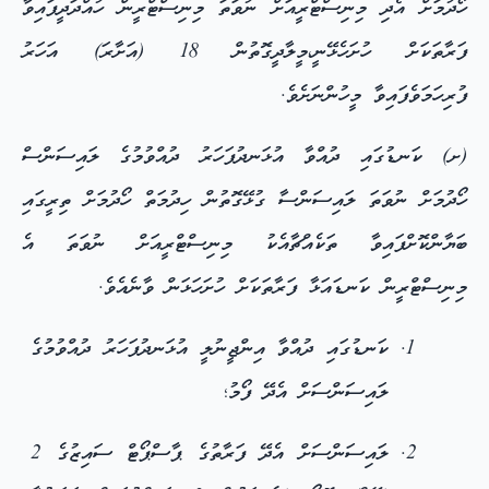
ހޯދުމަށް އެދި މިނިސްޓްރީއަށް ނުވަތަ މިނިސްޓްރީން ހުއްދަދީފައިވާ
ފަރާތަކަށް ހުށަހެޅޭނީ،މީލާދީގޮތުން 18 (އަށާރަ) އަހަރު
ފުރިހަމަވެފައިވާ މީހުންނަށެވެ.
(ށ) ކަނޑުގައި ދުއްވާ އުޅަނދުފަހަރު ދުއްވުމުގެ ލައިސަންސް
ހޯދުމަށް ނުވަތަ ލައިސަންސާ ގުޅޭގޮތުން ހިދުމަތް ހޯދުމަށް ތިރީގައި
ބަޔާންކޮށްފައިވާ ތަކެއްޗާއެކު މިނިސްޓްރީއަށް ނުވަތަ އެ
މިނިސްޓްރީން ކަނޑައަޅާ ފަރާތަކަށް ހުށަހަޅަން ވާނެއެވެ.
ކަނޑުގައި ދުއްވާ އިންޖީނުލީ އުޅަނދުފަހަރު ދުއްވުމުގެ
ލައިސަންސަށް އެދޭ ފޯމު؛
ލައިސަންސަށް އެދޭ ފަރާތުގެ ޕާސްޕޯޓް ސައިޒުގެ 2