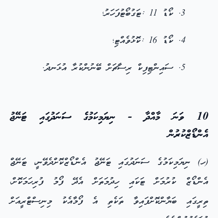
ކޯޑު 11 :ޓަގުބޯޓުފަހަރު؛
ކޯޑު 16 :ކޮޅުވެއްޓި؛
ސައިންޓިފިކް ރިސާޗަށް ބޭނުންކުރާ އުޅަނދު.
10 ވަނަ މާއްދާ - ނިޔަމިކަމުގެ ސަނަދުގައި ޓަނޭޖު
އެންޑޯޒްކުރުން
(ހ) ނިޔަމިކަމުގެ ސަނަދުގައި ޓަނޭޖު އެންޑޯޒްކޮށްދެވޭނީ، ޓަނޭޖް
އެންޑޯޒް ކުރުމަށް ޓަކައި ހިދުމަތަށް އެދޭ ފޯމު ފުރިހަމަކޮށް،
ތިރީގައި ބަޔާންކޮށްފައިވާ ތަކެތި އެ ފޯމާއެކު މިނިސްޓްރީއަށް