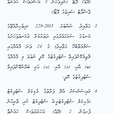
(ދޭއް) ފޮޓޯ (ނެގިފަހުން 3 މަސްދުވަސް ހަމަނުވާ
ޕާސްޕޯޓް ސައިޒުގެ ފޮޓޯ)؛
ގަވާއިދު ނަންބަރު 2015-229
(ދިވެހިރާއްޖޭގެ
ކަނޑުގެ ސަރަހައްދުގައި ދަތުރުކުރާ އުޅަނދުފަހަރުގެ
ސަލާމަތާބެހޭ ގަވާއިދު) ގެ 24 ވަނަ މާއްދާގައި
ލާޒިމުކޮށްފައިވާ ސެޓުފިކެޓުގެ ކޮޕީ ނުވަތަ މި މާއްދާގެ
(ބ) އާއި، (ޅ) އާއި، (ކ) ގައި ބަޔާންކޮށްފައިވާ
ސެޓުފިކެޓުގެ ކޮޕީ؛
ލައިސަންސަށް އެދޭ ފަރާތުގެ މެޑިކަލް ސެޓުފިކެޓު
(މެޑިކަލް ސެޓުފިކެޓަކީ،އެ ސެޓުފިކެޓު ހެދި ތާރީހުން
ފެށިގެން 2 (ދޭއް) އަހަރުދުވަސް ހަމަނުވާ