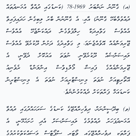
(އ)
ގާނޫނު ނަންބަރު 1969-78
(ކަނޑުގައި ދުއްވާ އުޅަނދުތައް
ދުއްވުމާބެހޭ ގާނޫނު) އާއި، އެ ގާނޫނުން ބާރު ލިބިގެން ހަދައިފައިވާ
އެއްވެސް ގަވާއިދަކާ ހިލާފުވެގެން ދައްކަންޖެހޭ އެއްވެސް
ޖޫރިމަނާއެއް އޮވެއްޖެނަމަ، މި ގަވާއިދުގެ ދަށުން ދޫކުރެވޭ އެއްވެސް
ލައިސަންސެއް ދޫކުރެވޭނީ ނުވަތަ އައުކޮށް ދެވޭނީ، އެ
ޖޫރިމަނާއެއްގެ ފައިސާ، މޯލްޑިވްސް އިންލަންޑް ރެވެނިއު
އޮތޯރިޓީއަށް ނުވަތަ މިނިސްޓްރީއަށް ނުވަތަ އެ މިނިސްޓްރީން
ކަނޑައަޅާ ފަރާތަކަށް ދެއްކުމުންނެވެ.
(ވ) ބިދޭސީންނަށް، ދިވެހިރާއްޖޭގެ ކަނޑުގެ ސަރަހައްދުގައި ދުއްވާ
އުޅަނދުފަހަރު ދުއްވުމުގެ ލައިސަންސަށް އެދި ހުށަހެޅޭނީ، އެ
ފަރާތަކީ ދިވެހިރާއްޖޭގައި ވޯޓަރ ސްޕޯޓްސް މަސައްކަތްކުރުމުގެ