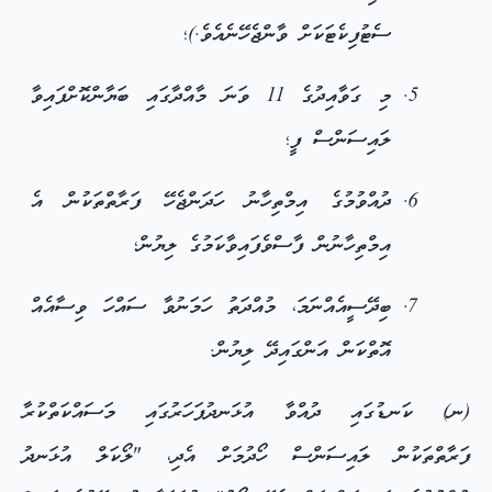
ސެޓުފިކެޓަކަށް ވާންޖެހޭނެއެވެ.)؛
މި ގަވާއިދުގެ 11 ވަނަ މާއްދާގައި ބަޔާންކޮށްފައިވާ
ލައިސަންސް ފީ؛
ދުއްވުމުގެ އިމްތިހާނު ހަދަންޖެހޭ ފަރާތްތަކުން އެ
އިމްތިހާނުން ފާސްވެފައިވާކަމުގެ ލިޔުން؛
ބިދޭސީއެއްނަމަ، މުއްދަތު ހަމަނުވާ ސައްހަ ވިސާއެއް
އޮތްކަން އަންގައިދޭ ލިޔުން.
(ނ) ކަނޑުގައި ދުއްވާ އުޅަނދުފަހަރުގައި މަސައްކަތްކުރާ
ފަރާތްތަކުން ލައިސަންސް ހޯދުމަށް އެދި، "ލޯކަލް އުޅަނދު