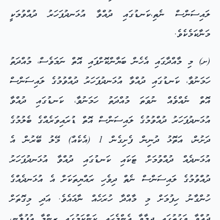
ލައިސަންސް ނެތި،ކަނޑުގައި ދުއްވާ އުޅަނދުފަހަރު ދުއްވުމަކީ
މަނާކަމެކެވެ.
(ށ) މި މާއްދާގައި އެހެން ބަޔާންކޮށްފައި އޮތް ނަމަވެސް، މުއްދަތު
ހަމަނުވާ، ކަނޑުގައި ދުއްވާ އުޅަނދުފަހަރު ދުއްވުމުގެ ލައިސަންސް
އޮތް ނެއްވެއް ނުވަތަ މުއްދަތު ހަމަނުވާ، ކަނޑުގައި ދުއްވާ
އުޅަނދުފަހަރު ދުއްވުމުގެ ލައިސަންސް އޮތް ޑުރައިވަރެއްގެ ބެލުމުގެ
ދަށުން، އަތޮޅު ދުނިން ފެށިގެން 1 (އެކެއް) މޭލު ބޭރުން އެ
އުޅަނދެއް ދުއްވުމަށް ޓަކައި ކަނޑުގައި ދުއްވާ އުޅަނދުފަހަރު
ދުއްވުމުގެ ލައިސަންސް ނެތް ދިވެހި ރައްޔިތަކަށް އެ އުޅަނދެއްގެ
ހުންގާނު ހިފުމަށް މި މާއްދާ ހުރަހެއް ނާޅައެވެ. އަދި މިގޮތަށް
ދުއްވާ ވަގުތުގައި ދިމާވާ އެންމެހައި ކަންކަމުގައި ޒިންމާ އުފުލާނީ،