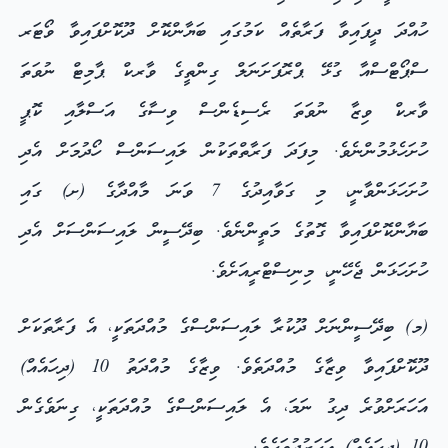
ހުއްދަ ދީފައިވާ ފަރާތެއް ކަމުގައި ބަޔާންކޮށް ދޫކޮށްފައިވާ ވޯޓަރ
ސްޕޯޓްސްއާ ގުޅޭ ޕްރޮފަށަނަލް ގިންތީގެ ވާރކް ޕާމިޓް ނުވަތަ
ވާރކް ވިޒާ ނުވަތަ ރެސިޑެންސް ވިސާގެ އަސްލާއި ކޮޕީ
ހުށަހެޅުމުންނެވެ. މިފަދަ ފަރާތްތަކުން ލައިސަންސް ހޯދުމަށް އެދި
ހުށަހަޅަންވާނީ، މި ގަވާއިދުގެ 7 ވަނަ މާއްދާގެ (ށ) ގައި
ބަޔާންކޮށްފައިވާ ގޮތުގެ މަތީންނެވެ. ބިދޭސީން ލައިސަންސަށް އެދި
ހުށަހަޅަން ޖެހޭނީ، މިނިސްޓްރީއަށެވެ.
(މ) ބިދޭސީންނަށް ދޫކުރާ ލައިސަންސްގެ މުއްދަތަކީ، އެ ފަރާތަކަށް
ދޫކޮށްފައިވާ ވިޒާގެ މުއްދަތެވެ. ވިޒާގެ މުއްދަތު 10 (ދިހައެއް)
އަހަރަށްވުރެ ދިގު ނަމަ، އެ ލައިސަންސްގެ މުއްދަތަކީ، ގިނަވެގެން