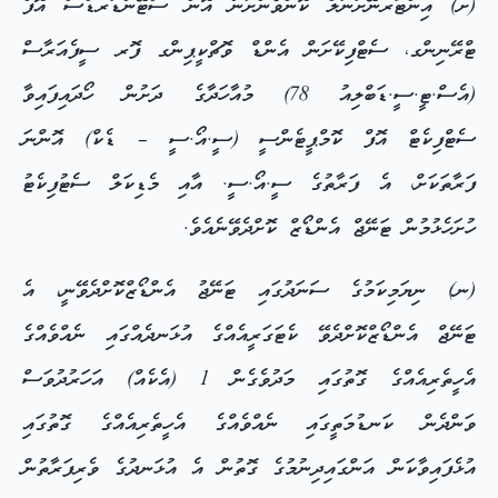
(ށ) އިންޓަރނޭށަނަލް ކޮންވެންށަން އޮން ސްޓޭންޑަރޑްސް އޮފް
ޓްރޭނިންގ، ސެޓްފިކޭށަން އެންޑް ވޮޗްކީޕިންގ ފޮރ ސީފެއަރާސް
(އެސް.ޓީ.ސީ.ޑަބްލިއު 78) މުއާހަދާގެ ދަށުން ހޯދައިފައިވާ
ސެޓްފިކެޓް އޮފް ކޮމްޕީޓެންސީ (ސީ.އޯ.ސީ – ޑެކް) އޮންނަ
ފަރާތަކަށް، އެ ފަރާތުގެ ސީ.އޯ.ސީ. އާއި މެޑިކަލް ސެޓުފިކެޓު
ހުށަހެޅުމުން ޓަނޭޖް އެންޑޯޒް ކޮށްދެވޭނެއެވެ.
(ނ) ނިޔަމިކަމުގެ ސަނަދުގައި ޓަނޭޖު އެންޑޯޒްކޮށްދެވޭނީ، އެ
ޓަނޭޖް އެންޑޯޒްކޮށްދެވޭ ކެޓަގަރީއެއްގެ އުޅަނދެއްގައި ނެއްވެއްގެ
އެހީތެރިއެއްގެ ގޮތުގައި މަދުވެގެން 1 (އެކެއް) އަހަރުދުވަސް
ވަންދެން ކަނޑުމަތީގައި ނެއްވެއްގެ އެހީތެރިއެއްގެ ގޮތުގައި
އުޅެފައިވާކަން އަންގައިދިނުމުގެ ގޮތުން އެ އުޅަނދުގެ ވެރިފަރާތުން