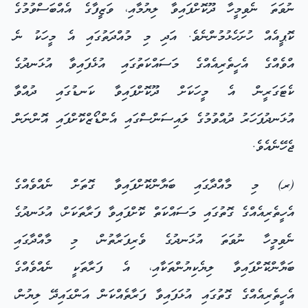
ނުވަތަ ނެވިމީހާ ދޫކޮށްފައިވާ ލިޔުމާއި، ވަޒީފާގެ އެއްބަސްވުމުގެ
ކޮޕީއެއް ހުށަހެޅުމުންނެވެ. އަދި މި މުއްދަތުގައި އެ މީހަކު ނެ
އްވެއްގެ އެހީތެރިއެއްގެ މަސައްކަތުގައި އުޅެފައިވާ އުޅަނދުގެ
ކެޓަގަރީން އެ މީހަކަށް ދޫކޮށްފައިވާ ކަނޑުގައި ދުއްވާ
އުޅަނދުފަހަރު ދުއްވުމުގެ ލައިސަންސްގައި އެންޑޯޒްކޮށްފައި އޮންނަން
ޖެހޭނެއެވެ.
(ރ) މި މާއްދާގައި ބަޔާންކޮށްފައިވާ ގޮތަށް ނެއްވެއްގެ
އެހީތެރިއެއްގެ ގޮތުގައި މަސައްކަތް ކޮށްފައިވާ ފަރާތަކަށް، އުޅަނދުގެ
ނެވިމީހާ ނުވަތަ އުޅަނދުގެ ވެރިފަރާތުން، މި މާއްދާގައި
ބަޔާންކޮށްފައިވާ ލިޔެކިޔުންތަކާއި، އެ ފަރާތަކީ ނެއްވެއްގެ
އެހީތެރިއެއްގެ ގޮތުގައި އުޅަފައިވާ ފަރާތެއްކަން އަންގައިދޭ ލިޔުން،