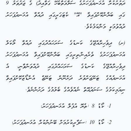
ދަތުރުކުރާ އުޅަނދުފަހަރުގެ ސަލާމަތާބެހޭ ގަވާއިދު) ގެ ޖަދުވަލު 9
ގައި ބަޔާންކޮށްފައިވާ "އޭ" ކެޓަގަރީގައި ދުއްވާ އުޅަނދުފަހަރު
ދުއްވުމަކީ މަނާކަމެކެވެ.
(ށ) ދިވެހިރާއްޖޭގެ ކަނޑުގެ ސަރަހައްދުގައި ދުއްވާ ލޯކަލް
އުޅަނދުފަހަރުގެ ތެރެއިން،ތިރީގައި ބަޔާންކޮށްފައިވާ އުޅަނދުފަހަރު
ދިވެހިރާއްޖޭގެ ކަނޑުގެ ސަރަހައްދުގައި ދުއްވަންވާނީ، އެ
އުޅަނދެއްގެ ޓަނޭޖަށްވުރެ ދަށްނޫން ޓަނޭޖް އެންޑޯޒްކޮށްފައިވާ
ނިޔަމިކަމުގެ ސަނަދުއޮތް ނެއްވެއްގެ ބެލުމުގެ ދަށުންނެވެ.
ކޯޑު 8 :ތެޔޮ އުފުލާ އުޅަނދުފަހަރު؛
ކޯޑު 10 :ސަފާރީކުރުމަށް ބޭނުންކުރާ އުޅަނދުފަހަރު؛