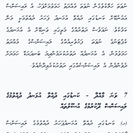
ނުވަތަ ހަލާކުވެގެން ނުވަތަ މުއްދަތު ހަމަވުމަށްފަހު، އެ ލައިސަންސް
އައުނުކޮށް ކަނޑުގައި ދުއްވާ އުޅަނދު ފަހަރު ދުއްވުމަކީ މަނާ
ކަމެކެވެ. ނަމަވެސް ދަތުރެއްގެ މަތީގައި ވަނިކޮށް އެ އުޅަނދުގެ
ކެޕްޓަނުގެ ނުވަތަ ފަޅުވެރިއެއްގެ ލައިސަންސްގެ މުއްދަތު
ހަމަވުމުން، އެ އުޅަނދެއް ދަތުރުކުރަމުންދިޔަ ބަނދަރަކާ ހަމަޔަށް
ދެވެންދެން އެ ލައިސަންސެއްގައި ދަތުރުކުރެވިދާނެއެވެ.
7 ވަނަ މާއްދާ - ކަނޑުގައި ދުއްވާ އުޅަނދު ދުއްވުމުގެ
ލައިސަންސް ދޫކުރުމުގެ އުސޫލުތައް
(ހ) ކަނޑުގައި ދުއްވާ އުޅަނދުފަހަރު ދުއްވުމުގެ ލައިސަންސް