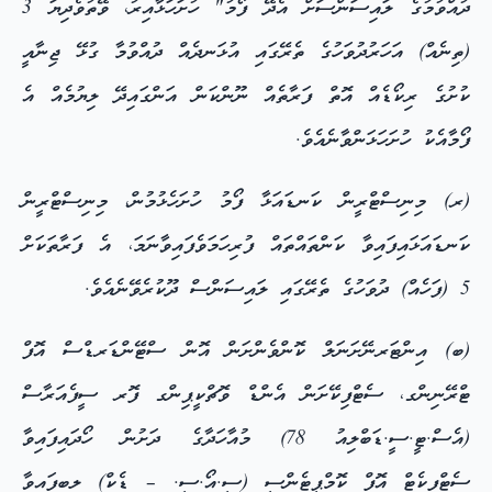
ދުއްވުމުގެ ލައިސަންސަށް އެދޭ ފޯމު" ހުށަހަޅާއިރު، ވޭތުވެދިޔަ 3
(ތިނެއް) އަހަރުދުވަހުގެ ތެރޭގައި އުޅަނދެއް ދުއްވުމާ ގުޅޭ ޖިނާއީ
ކުށުގެ ރިކޯޑެއް އޮތް ފަރާތެއް ނޫންކަން އަންގައިދޭ ލިޔުމެއް އެ
ފޯމާއެކު ހުށަހަޅަންވާނެއެވެ.
(ރ) މިނިސްޓްރީން ކަނޑައަޅާ ފޯމު ހުށަހެޅުމުން، މިނިސްޓްރީން
ކަނޑައަޅައިފައިވާ ކަންތައްތައް ފުރިހަމަވެފައިވާނަމަ، އެ ފަރާތަކަށް
5 (ފަހެއް) ދުވަހުގެ ތެރޭގައި ލައިސަންސް ދޫކުރެވޭނެއެވެ.
(ބ) އިންޓަރނޭށަނަލް ކޮންވެންށަން އޮން ސްޓޭންޑަރޑްސް އޮފް
ޓްރޭނިންގ، ސެޓްފިކޭށަން އެންޑް ވޮޗްކީޕިންގ ފޮރ ސީފެއަރާސް
(އެސް.ޓީ.ސީ.ޑަބްލިއު 78) މުއާހަދާގެ ދަށުން ހޯދައިފައިވާ
ސެޓްފިކެޓް އޮފް ކޮމްޕީޓެންސީ (ސީ.އޯ.ސީ. – ޑެކް) ލިބިފައިވާ