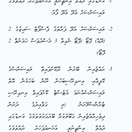
ކަނޑުގައި ދުއްވާ އިންޖީނުލީ އުޅަނދުފަހަރު ދުއްވުމުގެ
ލައިސަންސަށް އެދޭ އެދޭ ފޯމު؛
ލައިސަންސަށް އެދޭ ފަރާތުގެ ޕާސްޕޯޓް ސައިޒުގެ 2
(ދޭއް) ފޮޓޯ (ފޮޓޯ ނެގިތާ 3 މަސްދުވަސް ހަމަނުވާ 2
ފޮޓޯ)؛
ރައްޖެއިން ބޭރުން ދޫކޮށްފައިވާ ލައިސަންސްގެ
ކޮޕީއާއި، އިނގިރޭސިބަހުން ނޫން ބަހަކުން އޮތް
ލައިސަންސެއްނަމަ އެޓެސްޓް ކޮށްފައިވާ އިނގިރޭސި
ޓްރާންސްލޭށަން (މި ގަވާއިދުގެ ދަށުން
ދިވެހިރާއްޖެއިން ގަބޫލުކުރާ ބޭރުގައުމުތަކުގެ ކަނޑުގައި
ދުއްވާ އިންޖީނުލީ އުޅަނދުފަހަރު ދުއްވުމުގެ