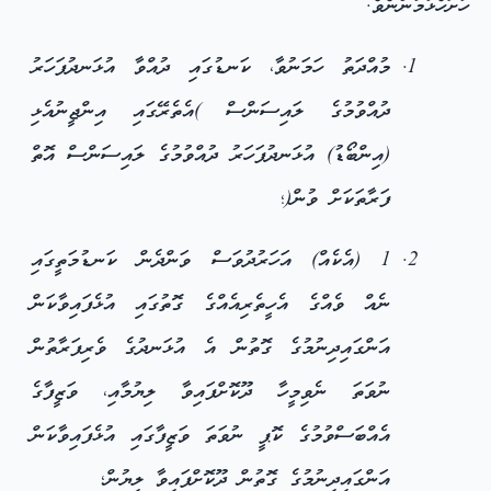
ހުށަހެޅުމުންނެވެ.
މުއްދަތު ހަމަނުވާ، ކަނޑުގައި ދުއްވާ އުޅަނދުފަހަރު
ދުއްވުމުގެ ލައިސަންސް )އެތެރޭގައި އިންޖީނުއެޅި
(އިންބޯޑު) އުޅަނދުފަހަރު ދުއްވުމުގެ ލައިސަންސް އޮތް
ފަރާތަކަށް ވުން(؛
1 (އެކެއް) އަހަރުދުވަސް ވަންދެން ކަނޑުމަތީގައި
ނެއް ވެއްގެ އެހީތެރިއެއްގެ ގޮތުގައި އުޅެފައިވާކަން
އަންގައިދިނުމުގެ ގޮތުން އެ އުޅަނދުގެ ވެރިފަރާތުން
ނުވަތަ ނެވިމީހާ ދޫކޮށްފައިވާ ލިޔުމާއި، ވަޒީފާގެ
އެއްބަސްވުމުގެ ކޮޕީ ނުވަތަ ވަޒީފާގައި އުޅެފައިވާކަން
އަންގައިދިނުމުގެ ގޮތުން ދޫކޮށްފައިވާ ލިޔުން؛