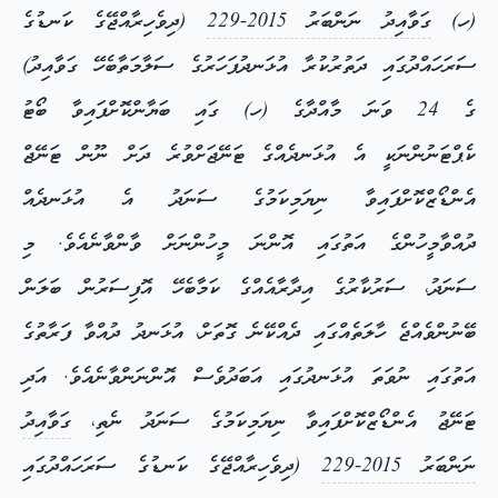
(ހ)
ގަވާއިދު ނަންބަރު 2015-229
(ދިވެހިރާއްޖޭގެ ކަނޑުގެ
ސަރަހައްދުގައި ދަތުރުކުރާ އުޅަނދުފަހަރުގެ ސަލާމަތާބެހޭ ގަވާއިދު)
ގެ 24 ވަނަ މާއްދާގެ (ހ) ގައި ބަޔާންކޮށްފައިވާ ބޯޓު
ކެޕްޓަނުންނަކީ އެ އުޅަނދެއްގެ ޓަނޭޖަށްވުރެ ދަށް ނޫން ޓަނޭޖް
އެންޑޯޒްކޮށްފައިވާ ނިޔަމިކަމުގެ ސަނަދު އެ އުޅަނދެއް
ދުއްވާމީހުންގެ އަތުގައި އޮންނަ މީހުންނަށް ވާންވާނެއެވެ. މި
ސަނަދު، ސަރުކާރުގެ އިދާރާއެއްގެ ކަމާބެހޭ އޮފިސަރުން ބަލަން
ބޭނުންވެއްޖެ ހާލަތެއްގައި ދެއްކޭނެ ގޮތަށް، އުޅަނދު ދުއްވާ ފަރާތުގެ
އަތުގައި ނުވަތަ އުޅަނދުގައި އަބަދުވެސް އޮންނަންވާނެއެވެ. އަދި
ޓަނޭޖު އެންޑޯޒްކޮށްފައިވާ ނިޔަމިކަމުގެ ސަނަދު ނެތި،
ގަވާއިދު
ނަންބަރު 2015-229
(ދިވެހިރާއްޖޭގެ ކަނޑުގެ ސަރަހައްދުގައި