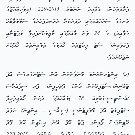
ފަރާތްތަކުން،
ގަވާއިދު ނަންބަރު 2015-229
(ދިވެހިރާއްޖޭގެ
ކަނޑުގެ ސަރަހައްދުގައި ދަތުރުކުރާ އުޅަނދުފަހަރުގެ ސަލާމަތާބެހޭ
ގަވާއިދު) ގެ 24 ވަނަ މާއްދާގައި ލާޒިމުކޮށްފައިވާ ކެޕްޓަނާއި
ފަޅުވެރިންގެ ސެޓު ފިކެޓުތައް ހޯދުމުގެ ތަމްރީނުތައް ހޯދާކަށް
ނުޖެހޭނެއެވެ.
(ޅ) އިންޓަރނޭށަނަލް ކޮންވެންށަން އޮން ސްޓޭންޑަރޑްސް އޮފް
ޓްރޭނިންގ،ސެޓްފިކޭށަން އެންޑް ވޮޗްކީޕިންގ ފޮރ ސީފެއަރާސް
)އެސް.ޓީ.ސީ.ޑަބްލިއު 78 )މުއާހަދާގެ ދަށުން ހޯދައިފައިވާ
ސެޓްފިކެޓް އޮފް ކޮމްޕީޓެންސީ (ސީ.އޯ.ސީ – އިންޖިން) ނުވަތަ
ރޭޓިންގްސް ފޯމިންގ ޕާޓް އޮފް އޭން އިންޖިން ރޫމް ވޮޗް