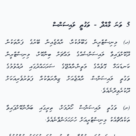
5 ވަނަ މާއްދާ - ވަގުތީ ލައިސަންސް
(ހ) މިނިސްޓްރީން ގަބޫލުކުރާ، ރާއްޖެއިން ބޭރުގެ ފަރާތަކުން
ދޫކޮށްފައިވާ ލައިސަންސެއްގެ މައްޗަށް ބިނާކޮށް، މިނިސްޓްރީން
ކަނޑައަޅާ ގޮތެއްގެ މަތީން،ރާއްޖޭގެ ސަރަހައްދުގައި ދުއްވުމުގެ
ވަގުތީ ލައިސަންސް، ރާއްޖެއަށް ޒިޔާރަތްކުރާ ފަތުރުވެރިއަކަށް
ދޫކުރެވިދާނެއެވެ.
(ށ) ވަގުތީ ލައިސަންސް ހޯދުމަށް، ތިރީގައި ބަޔާންކޮށްފައިވާ
ތަކެއްޗާއެކު މިނިސްޓްރީއަށް ހުށަހަޅަންވާނެއެވެ.