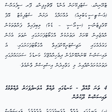
ޓްރޭނިންގ، ސެޓްފިކޭށަން އެންޑް ވޮޗްކީޕިންގ ފޮރ ސީފެއަރާސް
(އެސް.ޓީ.ސީ.ޑަބްލިއު) މުއާހަދާގެ ދަށުން ސެޓްފިކެޓް އޮފް
ކޮމްޕީޓެންސީ (ސީ.އޯ.ސީ. – ޑެކް) ލިބިފައިވާ ފަރާތްތަކުން
ރާއްޖެއިން ބޭރަށް ދަތުރުކުރާ އާގުބޯޓުފަހަރުގައި ނުވަތަ އެހެން
ގައުމެއްގައި ރަޖިސްޓަރީކޮށްފައިވާ އާގުބޯޓުފަހަރުގައި، އެ
ލައިސަންސް ބޭނުންކޮށްގެން ދިވެހިރާއްޖޭގެ ކަނޑުގެ ސަރަހައްދުގައި
ދަތުރުކުރަމުންދާއިރު މި ގަވާއިދުން އިސްތިސްނާ ވާނެއެވެ.
4 ވަނަ މާއްދާ - ކަނޑުގައި ދުއްވާ އުޅަނދުފަހަރު ދުއްވުމުގެ
ލައިސަންސް ދޫކުރުން
(ހ) ކަނޑުގައި ދުއްވާ އުޅަނދުފަހަރު ދުއްވުމުގެ ލައިސަންސް