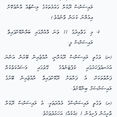
ލައިސަންސް ދޫކުރާ ގައުމުތަކުގެ ލިސްޓެއް އާންމުކޮށް
އިއުލާނު ކުރަން ވާނެއެވެ.)
މި ގަވާއިދުގެ 11 ވަނަ މާއްދާގައި ބަޔާންކޮށްފައިވާ
ލައިސަންސް ފީ.
(ނ) ވަގުތީ ލައިސަންސް ދޫކުރާނީ، ރާއްޖެއިން ބޭރުން އަންނަ
އުޅަނދުފަހަރުގައި ކެޕްޓަނެއްގެ ގޮތުގައި މަސައްކަތްކުރާ
ފަރާތްތަކަށް، އެ ފަރާތަށް ދޫކޮށްފައިވާ ރާއްޖެއިން ބޭރުގެ
ލައިސަންސަށް ބިނާކޮށެވެ.
(ރ) ވަގުތީ ލައިސަންސްގެ މުއްދަތަކީ، އެ ލައިސަންސް ދޫކުރާ
ތާރީހުން ފެށިގެން 1 (އެކެއް) އަހަރުދުވަހެވެ.