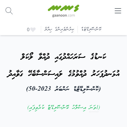
-
ކޮންސޮލިޑޭޓެޑް
ކިޔުންތެރިންގެ ހިޔާލު
0
ކަނޑުގެ ސަރަހައްދުގައި ދުއްވާ ލޯކަލް
އުޅަނދުފަހަރު ދުއްވުމުގެ ލައިސަންސާބެހޭ ގަވާއިދު
(ކޮންސޮލިޑޭޓެޑް ނަންބަރު 2023-50)
(
1ވަނަ
އިސްލާހު ކޮންސޮލިޑޭޓް ކުރެވިފައި)