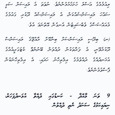
ލިއުމެއްގެ އަސްލު ހުށަހެޅުމުންނެވެ. ނުވަތަ އެ ލައިސަން ސަކީ
ސައްހަ ލައިސަންސެއްކަން، އެ ލައިސަންސެއް ދޫކުރި ގައުމުގެ
މުއައްސަސާގެ ވެބްސައިޓުން އެނގެން އޮތްނަމަ އެވެ.
(ނ) ބިދޭސީ ލައިސަންސަށް ބިނާކޮށް ރާއްޖޭގެ ލައިސަންސް
ދޫކުރެވޭނީ، އެ ފަރާތަކުން ދުއްވަން ބޭނުންވާ ކެޓަގަރީއެއްގެ
އުޅަނދެއްގެ ދުއްވުމުގެ އިމްތިހާނު ހަދައި، އެ އިމްތިހާނަކުން
ފާސްވުމުންނެވެ.
9 ވަނަ މާއްދާ - ކަނޑުގައި ދުއްވާ އުޅަނދުފަހަރު،
ނިޔަމިކަމުގެ ސަނަދު ނެތި ދުއްވުން