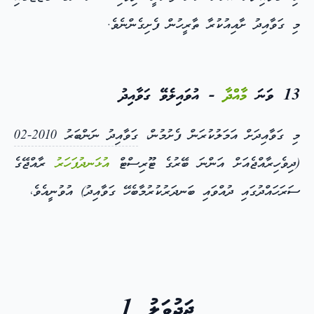
މި ގަވާއިދު ށާއިއުކުރާ ތާރީހުން ފެށިގެންނެވެ.
13 ވަނަ
މާއްދާ
- އުވައިލެވޭ ގަވާއިދު
މި ގަވާއިދަށް އަމަލުކުރަން ފެށުމުން،
ގަވާއިދު ނަންބަރު 2010-02
(ދިވެހިރާއްޖެއަށް އަންނަ ބޭރުގެ ޓޫރިސްޓް
އުޅަނދުފަހަރު
ރާއްޖޭގެ
ސަރަހައްދުގައި ދުއްވައި ބަނދަރުކުރުމާބެހޭ ގަވާއިދު) އުވުނީއެވެ،
ޖަދުވަލު 1