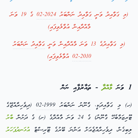
(މި ގަވާއިދު ވަނީ
ގަވާއިދު ނަންބަރު 2024-02
ގެ 19 ވަނަ
މާއްދާއިން އުވާލެވިފައި)
(މި ގަވާއިދުގެ 13 ވަނަ މާއްދާއިން ވަނީ
ގަވާއިދު ނަންބަރު
2010-02
އުވާލެވިފައި)
1 ވަނަ
މާއްދާ
- ތައާރުފާއި ނަން
(ހ) މި ގަވާއިދަކީ،
ގާނޫނު ނަންބަރު 1999-02
(ދިވެހިރާއްޖޭގެ
ޓޫރިޒަމާބެހޭ ގާނޫނު) ގެ 24 ވަނަ މާއްދާގެ (ށ) ގެ ދަށުން
ބާރު
ލިބިގެން، ދިވެހިރާއްޖެއަށް އަންނަ ބޭރުގެ ޓޫރިސްޓް
އުޅަނދުފަހަރު