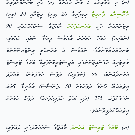
(ނ) މި ގަވާއިދުގެ 3 ވަނަ މާއްދާގެ (ރ) ގައި ބަޔާންކޮށްފައިވާ
ކްރޫސިންގ ޕާރމިޓް
ލިބިފައިވާ 20 (ވިހި) މީޓަރާއި 20 (ވިހި)
މީޓަރަށްވުރެ ކުދި
އުޅަނދުފަހަރު
ރާއްޖޭގެ ސަރަހައްދުގައި 90
(ނުވަދިހަ) ދުވަހާ ހަމަޔަށް އެއްވެސް ފީއަކާ ނުލައި ދުއްވައި،
ބަނދަރުކުރެވޭނެއެވެ. ނަމަވެސް، އެ އުޅަނދަކީ އިންޓަރނޭށަނަލް
މެރިޓައިމް އޮގަނައިޒޭށަނުގައި ރަޖިސްޓަރީކޮށްފައިވާ ބޭރުގެ ޓޫރިސްޓް
އުޅަނދެއްނަމަ، 90 (ނުވަދިހަ) ދުވަސް ހަމަވުމުން، މުއްދަތު
އިތުރުކުރާ ކޮންމެ ދުވަހަކަށް 50 (ފަންސާސް) އެމެރިކާ ޑޮލަރު
ނެގުމަށްފަހު، 275 (ދުއިސައްތަ ހަތްދިހަފަހެއް) ދުވަހާ ހަމަޔަށް
އިތުރުކޮށްދެވިދާނެއެވެ.
(ރ)
ބޭރުގެ ޓޫރިސްޓް އުޅަނދު
ރާއްޖޭގެ ސަރަހައްދުގައި ދުއްވައި،