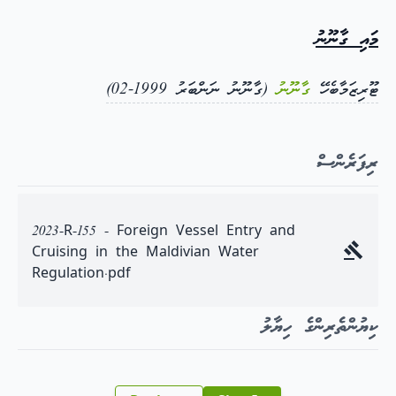
މައި ގާނޫނު
ޓޫރިޒަމާބެހޭ
ގާނޫނު
(ގާނޫނު ނަންބަރު 1999-02)
ރިފަރެންސް
2023-R-155 - Foreign Vessel Entry and
Cruising in the Maldivian Water
Regulation.pdf
ކިޔުންތެރިންގެ ހިޔާލު