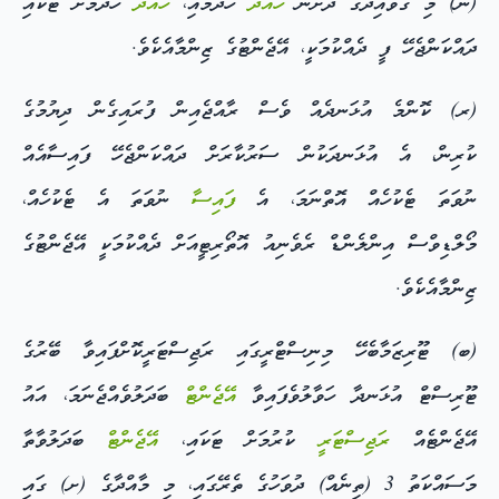
(ނ) މި ގަވާއިދުގެ ދަށުން
ހުއްދަ
ހޯދުމާއި،
ހުއްދަ
ހޯދުމަށް ޓަކައި
ދައްކަންޖެހޭ ފީ ދެއްކުމަކީ، އޭޖެންޓުގެ ޒިންމާއެކެވެ.
(ރ) ކޮންމެ އުޅަނދެއް ވެސް ރާއްޖެއިން ފުރައިގެން ދިޔުމުގެ
ކުރިން، އެ އުޅަނދަކުން ސަރުކާރަށް ދައްކަންޖެހޭ ފައިސާއެއް
ނުވަތަ ޓެކުހެއް އޮތްނަމަ، އެ
ފައިސާ
ނުވަތަ އެ ޓެކުހެއް،
މޯލްޑިވްސް އިންލެންޑް ރެވެނިއު އޮތޯރިޓީއަށް ދެއްކުމަކީ އޭޖެންޓުގެ
ޒިންމާއެކެވެ.
(ބ) ޓޫރިޒަމާބެހޭ މިނިސްޓްރީގައި ރަޖިސްޓަރީކޮށްފައިވާ ބޭރުގެ
ޓޫރިސްޓް އުޅަނދާ ހަވާލުވެފައިވާ
އޭޖެންޓް
ބަދަލުވެއްޖެނަމަ، އައު
އޭޖެންޓެއް
ރަޖިސްޓަރީ
ކުރުމަށް ޓަކައި،
އޭޖެންޓް
ބަދަލުވާތާ
މަސައްކަތު 3 (ތިނެއް) ދުވަހުގެ ތެރޭގައި، މި މާއްދާގެ (ށ) ގައި