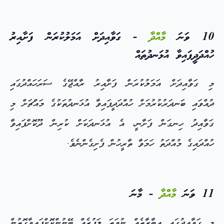
10 ވަނަ
މާއްދާ
- ގަވާއިދަށް އަމަލުކުރަން ފަށާއިރު
ހުއްދަދީފައިވާ އުޅަނދުތައް
މި ގަވާއިދަށް އަމަލުކުރަން ފަށާއިރު ރާއްޖޭގެ ސަރަހައްދުގައި
ދުއްވައި ބަނދަރުކުރުމަށް ހުއްދަދީފައިވާ އުޅަނދުތަކުގެ މައްޗަށް މި
ގަވާއިދު ހިނގަން ފަށާނީ، އެ އުޅަނދަކަށް ކުރިން ދޫކޮށްފައިވާ
ހުއްދައިގެ މުއްދަތު ހަމަވާ ތާރީހުން ފެށިގެންނެވެ.
11 ވަނަ
މާއްދާ
- މާނަ
މި ގަވާއިދުގައި އިބާރާތެއް ނުވަތަ ލަފުޒެއް ބޭނުންކޮށްފައިވާގޮތުން