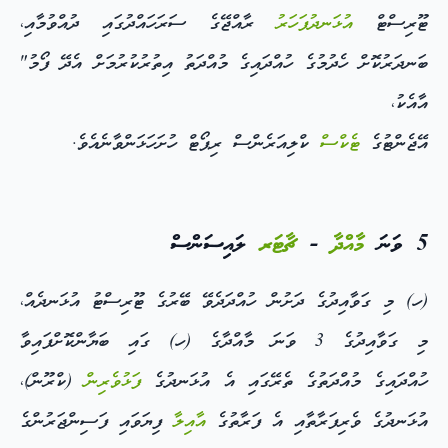
ޓޫރިސްޓް
އުޅަނދުފަހަރު
ރާއްޖޭގެ ސަރަހައްދުގައި ދުއްވުމާއި،
ބަނދަރުކޮށް ހެދުމުގެ ހުއްދައިގެ މުއްދަތު އިތުރުކުރުމަށް އެދޭ ފޯމު"
އާއެކު،
އޭޖެންޓުގެ
ޓެކްސް
ކްލިއަރެންސް ރިޕޯޓް ހުށަހަޅަންވާނެއެވެ.
5 ވަނަ
މާއްދާ
-
ޗާޓަރ
ލައިސަންސް
(ހ) މި ގަވާއިދުގެ ދަށުން ހުއްދަދެވޭ ބޭރުގެ ޓޫރިސްޓު އުޅަނދެއް،
މި ގަވާއިދުގެ 3 ވަނަ މާއްދާގެ (ހ) ގައި ބަޔާންކޮށްފައިވާ
ހުއްދައިގެ މުއްދަތުގެ ތެރޭގައި އެ އުޅަނދުގެ
ފަޅުވެރިން
(ކްރޫން)،
އުޅަނދުގެ ވެރިފަރާތާއި އެ ފަރާތުގެ
އާއިލާ
ފިޔަވައި ފަސިންޖަރުންގެ