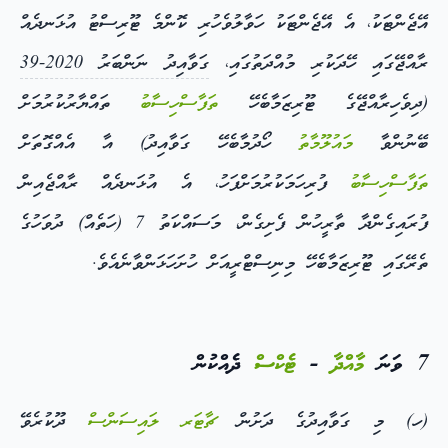
އޭޖެންޓަކު، އެ އޭޖެންޓަކު ހަވާލުވެހުރި ކޮންމެ ޓޫރިސްޓު އުޅަނދެއް
ރާއްޖޭގައި ހޭދަކުރި މުއްދަތުގައި،
ގަވާއިދު ނަންބަރު 2020-39
(ދިވެހިރާއްޖޭގެ ޓޫރިޒަމާބެހޭ
ތަފާސްހިސާބު
ތައްޔާރުކުރުމަށް
ބޭނުންވާ
މައުލޫމާތު
ހޯދުމާބެހޭ ގަވާއިދު) އާ އެއްގޮތަށް
ތަފާސްހިސާބު
ފުރިހަމަކުރުމަށްފަހު، އެ އުޅަނދެއް ރާއްޖެއިން
ފުރައިގެންދާ ތާރީހުން ފެށިގެން، މަސައްކަތު 7 (ހަތެއް) ދުވަހުގެ
ތެރޭގައި ޓޫރިޒަމާބެހޭ މިނިސްޓްރީއަށް ހުށަހަޅަންވާނެއެވެ.
7 ވަނަ
މާއްދާ
-
ޓެކްސް
ދެއްކުން
(ހ) މި ގަވާއިދުގެ ދަށުން
ޗާޓަރ
ލައިސަންސް
ދޫކުރެވޭ