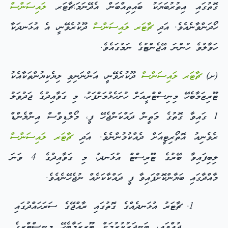
ގޮތުގައި އިތުރުބަޔަކު ބައިތިއްބަން އެދޭނަމަ،ޗާޓަރ
ލައިސަންސް
ހޯދަންވާނެއެވެ. އަދި
ޗާޓަރ
ލައިސަންސް
ދޫކުރެވޭނީ، އެ އުޅަނދަކާ
ހަވާލުވެ ހުންނަ އޭޖެންޓުގެ ނަމުގައެވެ.
(ށ)
ޗާޓަރ
ލައިސަންސް
ދޫކުރެވޭނީ، އަންނަނިވި ލިޔެކިޔުންތަކާއެކު
ޓޫރިޒަމާބެހޭ މިނިސްޓްރީއަށް ހުށަހެޅުމަށްފަހު، މި ގަވާއިދުގެ ޖަދުވަލު
1 ގައިވާ ގޮތުގެ މަތީން ދައްކަންޖެހޭ ފީ، މޯލްޑިވްސް އިންލެންޑް
ރެވެނިއު އޮތޯރިޓީއަށް ދެއްކުމުންނެވެ. އަދި
ޗާޓަރ
ލައިސަންސް
ލިބިފައިވާ ބޭރުގެ ޓޫރިސްޓް އުޅަނދ،ު މި ގަވާއިދުގެ 4 ވަނަ
މާއްދާގައި ބަޔާންކޮށްފައިވާ ފީ ދައްކާކަށެއް ނުޖެހޭނެއެވެ.
ޗާޓަރު އުޅަނދެއްގެ ގޮތުގައި ރާއްޖޭގެ ސަރަހައްދުގައި
ދުއްވައި، ބަނދަރުކުރުމަށް ޓޫރިޒަމާބެހޭ މިނިސްޓްރީގެ