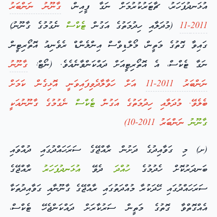
އުޅަނދުފަހަރު، ޗާޓަރުކުރުމަށް ނަގާ ފީއިން،
ގާނޫނު ނަންބަރު
2011-11
(މުދަލާއި ހިދުމަތުގެ އަގުން
ޓެކްސް
ނެގުމުގެ ގާނޫނު)
ގައިވާ ގޮތުގެ މަތީން، މޯލްޑިވްސް އިންލެންޑް ރެވެނިއު އޮތޯރިޓީން
ނަގާ ޓެކްސް، އެ އޮތޯރިޓީއަށް ދައްކަންވާނެއެވެ. (ނޯޓް:
ގާނޫނު
ނަންބަރު 2011-11
އަށް ހަވާލާދެވިފައިވަނީ އޮޅިގެން ކަމަށް
ބެލެވޭ. މުދަލާއި ހިދުމަތުގެ އަގުން
ޓެކްސް
ނެގުމުގެ ގާނޫނުއަކީ
ގާނޫނު
ނަންބަރު 2011-10)
(ށ) މި ގަވާއިދުގެ ދަށުން ރާއްޖޭގެ ސަރަހައްދުގައި ދުއްވައި
ބަނދަރުކޮށް ހެދުމުގެ
ހުއްދަ
ދެވޭ
އުޅަނދުފަހަރު
ރާއްޖޭގެ
ސަރަހައްދުގައި ހޭދަކުރާ މުއްދަތުގައި ރާއްޖޭގެ ގާނޫނާއި ގަވާއިދުތަކާ
އެއްގޮތްވާ ގޮތުގެ މަތީން ސަރުކާރަށް ދައްކަންޖެހޭ ޓެކްސް،