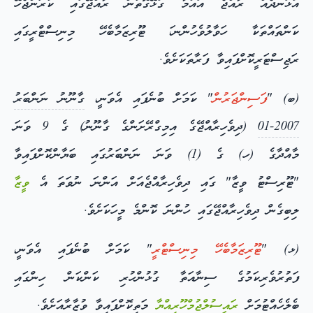
އުޅަނދެއް ރާއްޖެ އައުމާ ގުޅޭގޮތުން ރާއްޖޭގައި ކުރަންޖެހޭ
ކަންތައްތަކާ ހަވާލުވެހުންނ،ަ ޓޫރިޒަމާބެހޭ މިނިސްޓްރީގައި
ރަޖިސްޓަރީކޮށްފައިވާ ފަރާތަކަށެވެ.
(ބ) "
ފަސިންޖަރުން
" ކަމަށް ބުނެފައި އެވަނީ،
ގާނޫނު ނަންބަރު
2007-01
(ދިވެހިރާއްޖޭގެ އިމިގްރޭށަންގެ ގާނޫނު) ގެ 9 ވަނަ
މާއްދާގެ (ހ) ގެ (1) ވަނަ ނަންބަރުގައި ބަޔާންކޮށްފައިވާ
"ޓޫރިސްޓު ވީޒާ" ގައި ދިވެހިރާއްޖެއަށް އަންނަ ނުވަތަ އެ
ވީޒާ
ލިބިގެން ދިވެހިރާއްޖޭގައި ހުންނަ ކޮންމެ މީހަކަށެވެ.
(ޅ) "
ޓޫރިޒަމާބެހޭ މިނިސްޓްރީ
" ކަމަށް ބުނެފައި އެވަނީ،
ފަތުރުވެރިކަމުގެ ސިނާއަތާ ގުޅުންހުރި ކަންކަން ހިންގައި
ބެލެހެއްޓުމަށް
ރައީސުލްޖުމްހޫރިއްޔާ
މަތިކޮށްފައިވާ ވުޒާރާއަށެވެ.