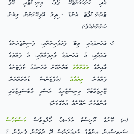
އެދި ހުށަހަޅަންޖެހޭ ފޯމ،ު މިނިސްޓްރީ އޮފް
ޓްރާންސްޕޯޓް އެންޑް ސިވިލް އޭވިއޭށަނުން ލިބެން
ހުންނާނެއެވެ.)
އުޅަނދުގައި ތިބޭ ފަޅުވެރިންނާއި، ފަސިންޖަރުންގެ
އަދަދާއި، އެ އުޅަނދުގެ ވެރިފަރާތާއި، އެ ފަރާތުގެ
އާއިލާގެ
މައުލޫމާތު
ބަޔާންކޮށް އުޅަނދުގެ ކެޕްޓަނުގެ
ފަރާތުން
ލިޔުމެއް
(ކެޕްޓަންސް ޑެކްލަރޭށަން،
ޓޫރިޒަމާބެހޭ މިނިސްޓްރީގެ ރަސްމީ ވެބްސައިޓުގައި
އާންމުކުރާ ނަމޫނާއާ އެއްގޮތަށް).
(ނ) ބޭރުގެ ޓޫރިސްޓް އުޅަނދ،ު މޯލްޑިވްސް
ކަސްޓަމްސް
ސަރވިސްއިން އިންވާޑް ކްލިއަރަންސް ދޭ ދުވަހުން ފެށިގެން 7