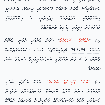
ކަނޑައެޅިގެން އެހެން މާނައެއް ދޭހަނުވާހައި ހިނދަކު، އަންނަނިވި
އިބާރާތްތަކާއި ލަފުޒުތަކަށް ދީފައިވަނީ، އެ އިބާރާތްތަކާއި
ލަފުޒުތަކަށް ތިރީގައި ދީފައިވާ މާނަކުރުމެވެ.
(ހ) "
ރާއްޖޭގެ ސަރަހައްދު
" ކަމަށް ބުނެފައި އެވަނީ،
ގާނޫނު
ނަންބަރު 1996-06
(ދިވެހިރާއްޖޭގެ ކަނޑުގެ ސަރަހައްދުތަކާބެހޭ
ގާނޫނު) ގެ 4 ވަނަ މާއްދާގައި ކަނޑައަޅައިފައިވާ ކަނޑުގެ ސަރަ
ހައްދަށެވެ.
(ށ)
"
ބޭރުގެ ޓޫރިސްޓް އުޅަނދު
" ކަމަށް ބުނެފައި އެވަނީ،
ރާއްޖެއަށް އަންނަ ބޭރުގެ ޓޫރިސްޓް އުޅަނދުފަހަރުގެ ތެރެއިން،
ކަނޑުގައި ދުއްވާ އުޅަނދުފަހަރުގެ ތެރެއިން އެ އުޅަނދެއް ރާއްޖޭގެ