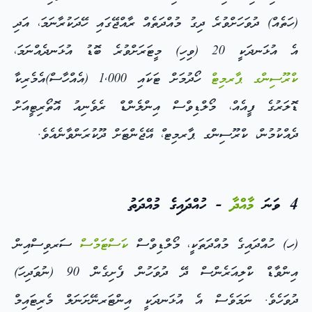
(ހަތެއް) ދުވަހަށްވުރެ ދިގު މުއްދަތެއް ރާއްޖޭގައި ހޭދަކުރާނަމަ، އަދި
އެ އުޅަނދަކީ 20 (ވިހި) މީޓަރަށްވުރެ ބޮޑު އުޅަނދެއްނަމަ،
ކްރޫސިންގ ޕާރމިޓް
ހޯދުމަށް ޓަކައި 1,000 (އެއްހާސް)އެމެރިކާ
ޑޮލަރުގެ ފީއެއް، މޯލްޑިވްސް އިންލެންޑް ރެވެނިއު އޮތޯރިޓީއަށް
ދެއްކުމުން، ކްރޫސިންގ ޕާރމިޓ،ް އޭޖެންޓަށް ދޫކުރަންވާނެއެވެ.
4 ވަނަ
މާއްދާ
- ހުއްދައިގެ މުއްދަތު
(ހ) ހުއްދައިގެ މުއްދަތަކީ، މޯލްޑިވްސް
ކަސްޓަމްސް
ސަރވިސްއިން
އިންވާޑް ކްލިއަރެންސް ދޭ ދުވަހުން ފެށިގެން 90 (ނުވަދިހަ)
ދުވަހެވެ. ނަމަވެސް އެ އުޅަނދަކީ އިންޓަރނޭށަނަލް މެރިޓައިމް