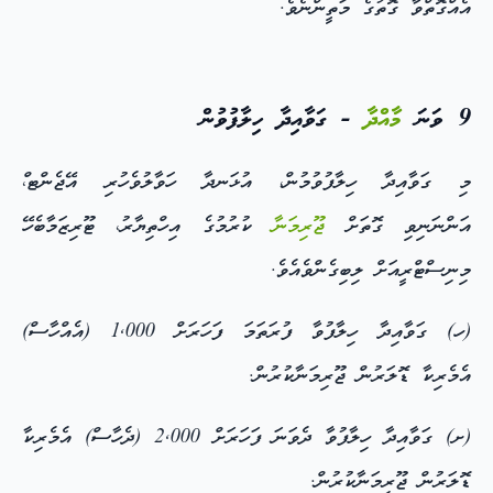
އެއްގޮތްވާ ގޮތުގެ މަތީންނެވެ.
9 ވަނަ
މާއްދާ
- ގަވާއިދާ ހިލާފުވުން
މި ގަވާއިދާ ހިލާފުވުމުން، އުޅަނދާ ހަވާލުވެހުރި އޭޖެންޓ،ް
އަންނަނިވި ގޮތަށް
ޖޫރިމަނާ
ކުރުމުގެ އިހްތިޔާރު، ޓޫރިޒަމާބެހޭ
މިނިސްޓްރީއަށް ލިބިގެންވެއެވެ.
(ހ) ގަވާއިދާ ހިލާފުވާ ފުރަތަމަ ފަހަރަށް 1,000 (އެއްހާސް)
އެމެރިކާ ޑޮލަރުން ޖޫރިމަނާކުރުން.
(ށ) ގަވާއިދާ ހިލާފުވާ ދެވަނަ ފަހަރަށް 2,000 (ދެހާސް) އެމެރިކާ
ޑޮލަރުން ޖޫރިމަނާކުރުން.