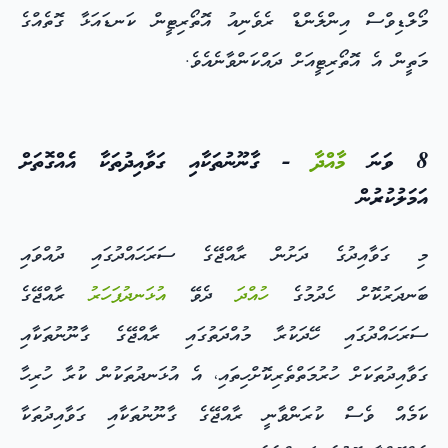
މޯލްޑިވްސް އިންލެންޑް ރެވެނިއު އޮތޯރިޓީން ކަނޑައަޅާ ގޮތެއްގެ
މަތީން އެ އޮތޯރިޓީއަށް ދައްކަންވާނެއެވެ.
8 ވަނަ
މާއްދާ
- ގާނޫނުތަކާއި ގަވާއިދުތަކާ އެއްގޮތަށް
އަމަލުކުރުން
މި ގަވާއިދުގެ ދަށުން ރާއްޖޭގެ ސަރަހައްދުގައި ދުއްވައި
ބަނދަރުކޮށް ހެދުމުގެ
ހުއްދަ
ދެވޭ
އުޅަނދުފަހަރު
ރާއްޖޭގެ
ސަރަހައްދުގައި ހޭދަކުރާ މުއްދަތުގައި ރާއްޖޭގެ ގާނޫނުތަކާއި
ގަވާއިދުތަކަށް ހުރުމަތްތެރިކޮށްހިތައި، އެ އުޅަނދުތަކުން ކުރާ ހުރިހާ
ކަމެއް ވެސް ކުރަންވާނީ ރާއްޖޭގެ ގާނޫނުތަކާއި ގަވާއިދުތަކާ