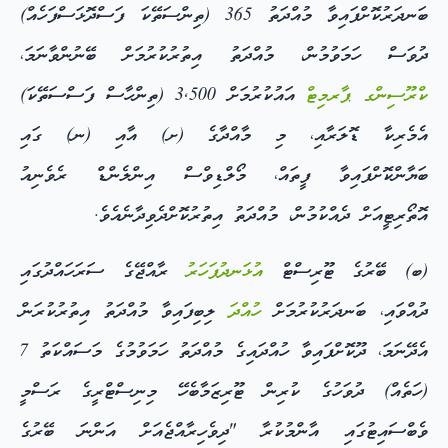
ބަނދަރުކޮށްފައިވާ މުއްދަތު 365 (ތިންސަތޭކަ ފަސްދޮޅަސްފަހެއް)
ދުވަސް ހަމަވުމުން، މުއްދަތު އިތުރުކުރުމަށް ބޭނުންވާނަމަ،
ކްރޫސިންގ ޕާރމިޓް
އައުކުރުމަށް 3,500 (ތިންހާސް ފަސްސަތޭކަ)
އެމެރިކާ ޑޮލަރާއި، މި މާއްދާގެ (ށ) އާއި (ނ) ގައި
ބަޔާންކޮށްފައިވާ ފީތައް، މޯލްޑިވްސް އިންލެންޑް ރެވެނިއު
އޮތޯރިޓީއަށް ދެއްކުމުން، މުއްދަތު އިތުރުކޮށްދެވިދާނެއެވެ.
(ބ) ބޭރުގެ ޓޫރިސްޓް
އުޅަނދުފަހަރު
ރާއްޖޭގެ ސަރަހައްދުގައި
ދުއްވައި، ބަނދަރުކުރުމަށް
ހުއްދަ
ލިބިފައިވާ މުއްދަތު އިތުރުކުރަން
އެދޭނަމަ، ދޫކޮށްފައިވާ ހުއްދައިގެ މުއްދަތު ހަމަވުމުގެ މަސައްކަތު 7
(ހަތެއް) ދުވަހުގެ ކުރިން ޓޫރިޒަމާބެހޭ މިނިސްޓްރީގެ ރަސްމީ
ވެބްސައިޓުގައި އާންމުކުރާ "ދިވެހިރާއްޖެއަށް އަންނަ ބޭރުގެ