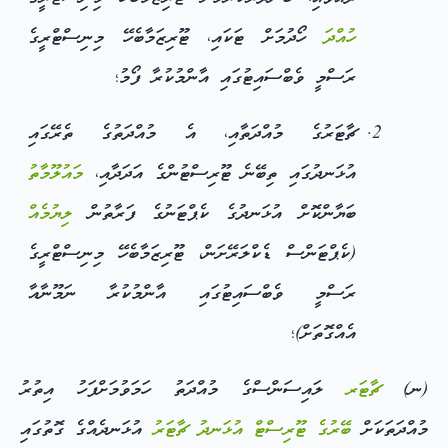
ހުއްދަ
ހޯދުމަށް ޓަކައި، ޓޫރިޒަމާބެހޭ މިނިސްޓްރީގެ
ރަސްމީ ވެބްސައިޓުގައި އާންމުކުރާ ފޯމު؛
ޗާޓަރުގެ މުއްދަތާއި، އެ މުއްދަތުގެ ތެރޭގައި
އުޅަނދުގައި ތިބޭނެ ޓޫރިސްޓުންގެ އަދަދާއި،
މައުލޫމާތު
ބަޔާންކޮށް އުޅަނދުގެ ކެޕްޓަނުގެ ފަރާތުން
ލިޔުމެއް
(ކެޕްޓަންސް ޑެކްލަރޭށަން، ޓޫރިޒަމާބެހޭ މިނިސްޓްރީގެ
ރަސްމީ ވެބްސައިޓުގައި އާންމުކުރާ ނަމޫނާއާ
އެއްގޮތަށް)؛
(ނ)
ޗާޓަރ
ލައިސަންސްގެ މުއްދަތު ހަމަވުމަށްފަހު އިތުރު
މުއްދަތަކަށް
ބޭރުގެ ޓޫރިސްޓް އުޅަނދު
ޗާޓަރު
އުޅަނދެއްގެ ގޮތުގައި