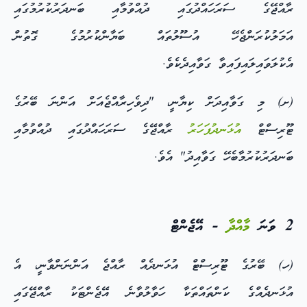
ރާއްޖޭގެ ސަރަހައްދުގައި ދުއްވުމާއި ބަނދަރުކުރުމުގައި
އަމަލުކުރަންޖެހޭ އުސޫލުތައް ބަޔާންކުރުމުގެ ގޮތުން
އެކުލަވައިލައިފައިވާ ގަވާއިދެކެވެ.
(ށ) މި ގަވާއިދަށް ކިޔާނީ، "ދިވެހިރާއްޖެއަށް އަންނަ ބޭރުގެ
ޓޫރިސްޓް
އުޅަނދުފަހަރު
ރާއްޖޭގެ ސަރަހައްދުގައި ދުއްވުމާއި
ބަނދަރުކުރުމާބެހޭ ގަވާއިދު" އެވެ.
2 ވަނަ
މާއްދާ
- އޭޖެންޓް
(ހ) ބޭރުގެ ޓޫރިސްޓް އުޅަނދެއް ރާއްޖެ އަންނަންވާނީ، އެ
އުޅަނދެއްގެ ކަންތައްތަކާ ހަވާލުވާނެ އޭޖެންޓަކު ރާއްޖޭގައި