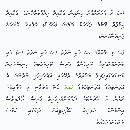
(ނ) ދެ ފަހަރަށްވުރެ ގިނައިން ގަވާއިދާ ހިލާފުވެއްޖެނަމަ، ގަވާއިދާ
ހިލާފުވާ ކޮންމެ ފަހަރަކު 6,000 (ހަހާސް) އެމެރިކާ ޑޮލަރުން
ޖޫރިމަނާކުރުން.
(ރ) މި މާއްދާގެ (ހ) ގައި ނުވަތަ (ށ) ގައި ނުވަތަ (ނ) ގައި
ބަޔާންކޮށްފައިވާ ޖޫރިމަނާގެ ފައިސާ، ޓޫރިޒަމާބެހޭ މިނިސްޓްރީން
ކަނޑައަޅައިފައިވާ މުއްދަތުގެ ތެރޭގައި ދައްކައިފައި ނުވާނަމަ، އެ
އޭޖެންޓެއްގެ އޭޖެންޓްކަމުގެ
ހުއްދަ
ދެން ދޫކުރާނީ، މި ގަވާއިދުގެ
ދަށުން އެ އޭޖެންޓަކު ދައްކަންޖެހިފައިވާ ފައިސާ، މޯލްޑިވްސް
އިންލެންޑް ރެވެނިއު އޮތޯރިޓީއަށް ދައްކައި ހަލާސް
ކުރުމަށްފަހުގައެވެ.