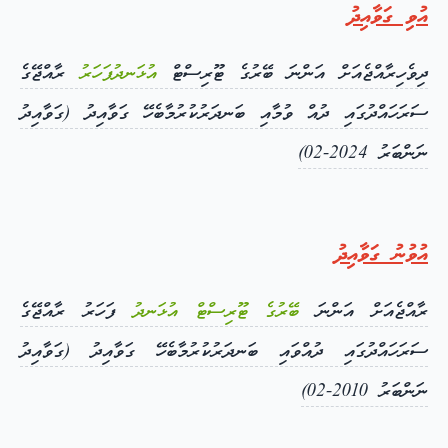
އުވި ގަވާއިދު
ދިވެހިރާއްޖެއަށް އަންނަ ބޭރުގެ ޓޫރިސްޓް
އުޅަނދުފަހަރު
ރާއްޖޭގެ
ސަރަހައްދުގައި ދުއް ވުމާއި ބަނދަރުކުރުމާބެހޭ ގަވާއިދު (ގަވާއިދު
ނަންބަރު 2024-02)
އުވުނު ގަވާއިދު
ރާއްޖެއަށް އަންނަ
ބޭރުގެ ޓޫރިސްޓް އުޅަނދު
ފަހަރު ރާއްޖޭގެ
ސަރަހައްދުގައި ދުއްވައި ބަނދަރުކުރުމާބެހޭ ގަވާއިދު (ގަވާއިދު
ނަންބަރު 2010-02)