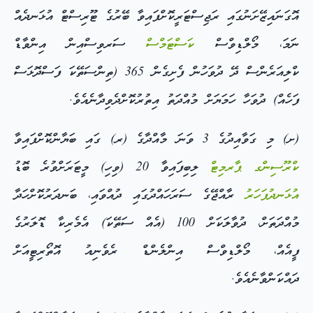
އޮގަނައިޒޭށަނުގައި ރަޖިސްޓަރީކޮށްފައިވާ ބޭރުގެ ޓޫރިސްޓް އުޅަނދެއް
ނަމަ، މޯލްޑިވްސް
ކަސްޓަމްސް
ސަރވިސްއިން އިންވާޑް
ކްލިއަރެންސް ދޭ ދުވަހުން ފެށިގެން 365 (ތިންސަތޭކަ ފަސްދޮޅަސް
ފަހެއް) ދުވަހާ ހަމަޔަށް މުއްދަތު އިތުރުކޮށްދެވިދާނެއެވެ.
(ށ) މި ގަވާއިދުގެ 3 ވަނަ މާއްދާގެ (ރ) ގައި ބަޔާންކޮށްފައިވާ
ކްރޫސިންގ ޕާރމިޓް
ލިބިފައިވާ 20 (ވިހި) މީޓަރަށްވުރެ ބޮޑު
އުޅަނދުފަހަރު
ރާއްޖޭގެ ސަރަހައްދުގައި ދުއްވައި، ބަނދަރުކޮށްހަދާ
މުއްދަތަށް، ދުވާލަކަށް 100 (އެއް ސަތޭކަ) އެމެރިކާ ޑޮލަރުގެ
ފީއެއް، މޯލްޑިވްސް އިންލެންޑް ރެވެނިއު އޮތޯރިޓީއަށް
ދައްކަންވާނެއެވެ.