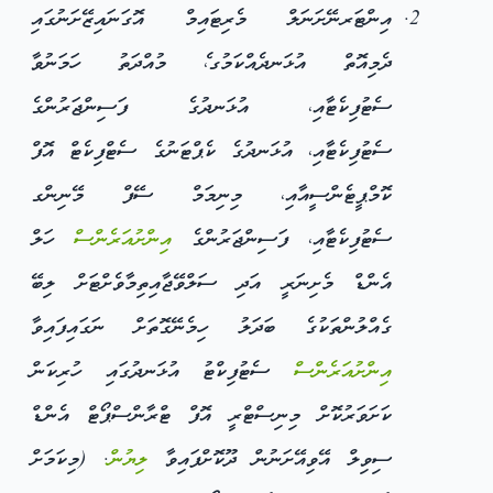
އިންޓަރނޭށަނަލް މެރިޓައިމް އޮގަނައިޒޭށަނުގައި
ދެމިއޮތް އުޅަނދެއްކަމުގ،ެ މުއްދަތު ހަމަނުވާ
ސެޓުފިކެޓާއި، އުޅަނދުގެ ފަސިންޖަރުންގެ
ސެޓުފިކެޓާއި، އުޅަނދުގެ ކެޕްޓަނުގެ ސެޓްފިކެޓް އޮފް
ކޮމްޕީޓެންސީއާއި، މިނިމަމް ސޭފް މޭނިންގ
ސެޓުފިކެޓާއި، ފަސިންޖަރުންގެ
އިންށުއަރެންސް
ހަލް
އެންޑް މެށިނަރީ އަދި ސަލްވޭޖާއިތިމާވެށްޓަށް ލިބޭ
ގެއްލުންތަކުގެ ބަދަލު ހިމެނޭގޮތަށް ނަގައިފައިވާ
އިންށުއަރެންސް
ސެޓުފިކްޓު އުޅަނދުގައި ހުރިކަން
ކަށަވަރުކޮށް މިނިސްޓްރީ އޮފް ޓްރާންސްޕޯޓް އެންޑް
ސިވިލް އޭވިއޭށަނުން ދޫކޮށްފައިވާ
ލިޔުން
. (މިކަމަށް