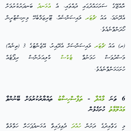
ރާއްޖޭގެ ސަރަހައްދުގައި ދުއްވައި، އެ
އުޅަނދު
ބަނދަރުކުރުމަށް
އެދޭނަމަ، އައު
ޗާޓަރ
ލައިސަންސެއް، ޓޫރިޒަމާބެހޭ މިނިސްޓްރީން
ހޯދަންވާނެއެވެ.
(ރ) އައު
ޗާޓަރ
ލައިސަންސަށް އެދޭއިރު، އޭޖެންޓުގެ 3 (ތިނެއް)
މަސްދުވަސް ހަމަނުވާ
ޓެކްސް
ކްލިއަރެންސް ރިޕޯޓެއް
ހުށަހަޅަންވާނެއެވެ.
6 ވަނަ
މާއްދާ
-
ތަފާސްހިސާބު
ތައްޔާރުކުރުމަށް ބޭނުންވާ
މައުލޫމާތު
ހުށަހެޅުން
މި ގަވާއިދުގެ ދަށުން
ހުއްދަ
ދެވިފައިވާ އުޅަނދުފަހަރާ ހަވާލުވާ