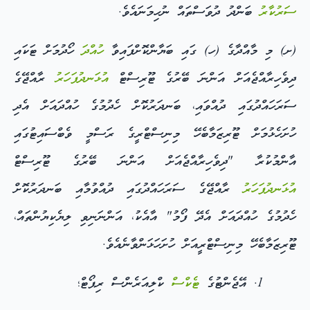
ސަރުކާރު
ބަންދު ދުވަސްތައް ނުހިމަނައެވެ.
(ށ) މި މާއްދާގެ (ހ) ގައި ބަޔާންކޮށްފައިވާ
ހުއްދަ
ހޯދުމަށް ޓަކައި
ދިވެހިރާއްޖެއަށް އަންނަ ބޭރުގެ ޓޫރިސްޓް
އުޅަނދުފަހަރު
ރާއްޖޭގެ
ސަރަހައްދުގައި ދުއްވައި، ބަނދަރުކޮށް ހެދުމުގެ ހުއްދައަށް އެދި
ހުށަހެޅުމަށް ޓޫރިޒަމާބެހޭ މިނިސްޓްރީގެ ރަސްމީ ވެބްސައިޓުގައި
އާންމުކުރާ "ދިވެހިރާއްޖެއަށް އަންނަ ބޭރުގެ ޓޫރިސްޓް
އުޅަނދުފަހަރު
ރާއްޖޭގެ ސަރަހައްދުގައި ދުއްވުމާއި ބަނދަރުކޮށް
ހެދުމުގެ ހުއްދައަށް އެދޭ ފޯމު" އާއެކު، އަންނަނިވި ލިޔެކިޔުންތައް،
ޓޫރިޒަމާބެހޭ މިނިސްޓްރީއަށް ހުށަހަޅަންވާނެއެވެ.
އޭޖެންޓުގެ
ޓެކްސް
ކްލިއަރެންސް ރިޕޯޓް؛