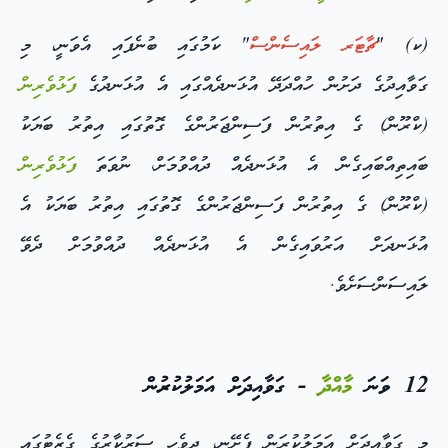
(ކ)
"
ޗާޓަރ ލައިސެންސް
" ކަމުގައި ބުނެފައި އެވަނީ، މި
ގަވާއިދުގެ ދަށުން ހުއްދަދޭ އުޅަނދެއްގައި އެ އުޅަނދުގެ
ފަޅުވެރިން
(ކްރޫން) ގެ އިތުރުން ފަސިންޖަރުންގެ ގޮތުގައި އިތުރު ބަޔަކު
ބައިތިއްބައިގެން އެ އުޅަނދެއް ދުއްވުމަށް، ނުވަތަ
ފަޅުވެރިން
(ކްރޫން) ގެ އިތުރުން ފަސިންޖަރުންގެ ގޮތުގައި އިތުރު ބަޔަކު އެ
އުޅަނދަށް އަރުވައިގެން އެ އުޅަނދެއް ދުއްވުމަށް ދެވޭ
ލައިސަންސަށެވެ.
12 ވަނަ
މާއްދާ
- ގަވާއިދަށް އަމަލުކުރުން
މި ގަވާއިދަށް އަމަލުކުރަން ފެށޭނީ، ދިވެހި ސަރުކާރުގެ ގެޒެޓުގައި