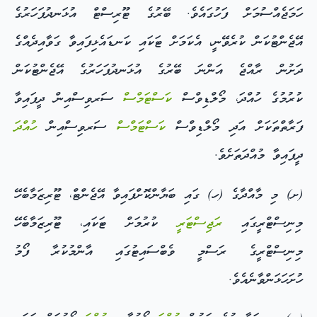
ހަމަޖެއްސުމަށް ފަހުގައެވެ. ބޭރުގެ ޓޫރިސްޓް އުޅަނދުފަހަރުގެ
އޭޖެންޓުކަން ކުރެވޭނީ، އެކަމަށް ޓަކައި ކަނޑައެޅިފައިވާ ގަވާއިދެއްގެ
ދަށުން ރާއްޖެ އަންނަ ބޭރުގެ އުޅަނދުފަހަރުގެ އޭޖެންޓުކަން
ކުރުމުގެ ހުއްދަ، މޯލްޑިވްސް
ކަސްޓަމްސް
ސަރވިސްއިން ދީފައިވާ
ފަރާތްތަކަށް އަދި މޯލްޑިވްސް
ކަސްޓަމްސް
ސަރވިސްއިން
ހުއްދަ
ދީފައިވާ މުއްދަތަށެވެ.
(ށ) މި މާއްދާގެ (ހ) ގައި ބަޔާންކޮށްފައިވާ އޭޖެންޓް، ޓޫރިޒަމާބެހޭ
މިނިސްޓްރީގައި
ރަޖިސްޓަރީ
ކުރުމަށް ޓަކައި، ޓޫރިޒަމާބެހޭ
މިނިސްޓްރީގެ ރަސްމީ ވެބްސައިޓުގައި އާންމުކުރާ ފޯމު
ހުށަހަޅަންވާނެއެވެ.