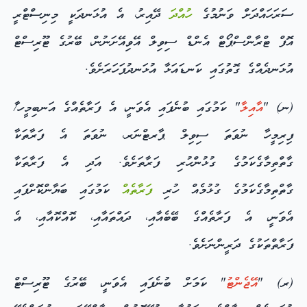
ސަރަހައްދަށް ވަނުމުގެ
ހުއްދަ
ދޭއިރު، އެ އުޅަނދަކީ މިނިސްޓްރީ
އޮފް ޓްރާންސްޕޯޓް އެންޑް ސިވިލް އޭވިއޭށަނުން، ބޭރުގެ ޓޫރިސްޓް
އުޅަނދެއްގެ ގޮތުގައި ކަނޑައަޅާ އުޅަނދުފަހަރަށެވެ.
(ނ)
"
އާއިލާ
" ކަމުގައި ބުނެފައި އެވަނީ، އެ ފަރާތެއްގެ އަނބިމީހ/ާ
ފިރިމީހާ ނުވަތަ ސިވިލް ޕާރޓްނަރ، ނުވަތަ އެ ފަރާތަކާ
ގާތްތިމާގެކަމުގެ ގުޅުންހުރި ފަރާތަށެވެ. އަދި އެ ފަރާތަކާ
ގާތްތިމާގެކަމުގެ ގުޅުމެއް ހުރި
ފަރާތެއް
ކަމުގައި ބަޔާންކޮށްފައި
އެވަނީ، އެ ފަރާތެއްގެ ބޭބެއާއި، ދައްތައާއި، ކޮއްކޮއާއި، އެ
ފަރާތްތަކުގެ ދަރީންނަށެވެ.
(ރ)
"
އޭޖެންޓު
" ކަމަށް ބުނެފައި އެވަނީ، ބޭރުގެ ޓޫރިސްޓް