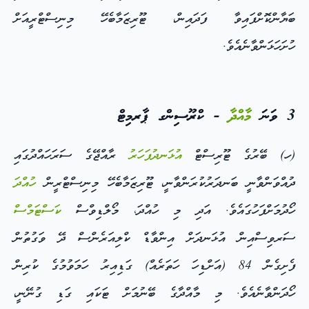
ބަޔާންކޮށްފައިވާ ފަދައިން، ޓޫރިޒަމާބެހޭ މިނިސްޓްރީއަށް
ހުށަހަޅަންވާނެއެވެ.
3 ވަނަ
މާއްދާ
- ކްރޫސިންގ ޕާރމިޓް
(ހ) ބޭރުގެ ޓޫރިސްޓް
އުޅަނދުފަހަރު
ރާއްޖޭގެ ސަރަހައްދުގައި
ދުއްވަންވާނީ ބަނދަރުކުރަންވާނީ، ޓޫރިޒަމާބެހޭ މިނިސްޓްރީން
ހުއްދަ
ހޯދުމަށްފަހުގައެވެ. އަދި މި ހުއްދަ، މޯލްޑިވްސް
ކަސްޓަމްސް
ސަރވިސްއިން އުޅަނދަށް އިންވާޑް ކްލިއަރެންސް ދޭ ވަގުތުން
ފެށިގެން 84 (އަށްޑިހަ ހަތަރެއް) ގަޑިއިރު ހަމަވުމުގެ ކުރިން
ހޯދަންވާނެއެވެ. މި މާއްދާގެ ބޭނުމަށް ޓަކައި ގަޑި ގުނޭނީ،