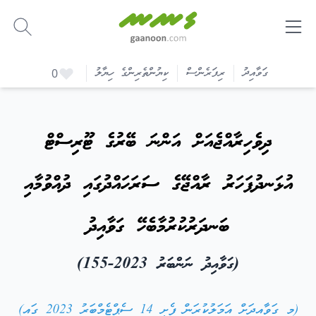
-
ގަވާއިދު
ރިފަރެންސް
ކިޔުންތެރިންގެ ހިޔާލު
0
ދިވެހިރާއްޖެއަށް އަންނަ ބޭރުގެ ޓޫރިސްޓް
އުޅަނދުފަހަރު ރާއްޖޭގެ ސަރަހައްދުގައި ދުއްވުމާއި
ބަނދަރުކުރުމާބެހޭ ގަވާއިދު
(ގަވާއިދު ނަންބަރު 2023-155)
(މި ގަވާއިދަށް އަމަލުކުރަން ފެށީ 14 ސެޕްޓެމްބަރު 2023 ގައި)