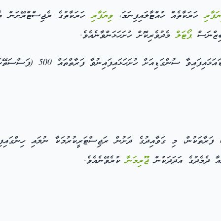
ޔަފާރި
ހަރަކާތެއް ހުއްޓާލައިފިނަމަ،
ވިޔަފާރި
ހަރަކާތުގެ ރެޖިސްޓްރޭށަން ބާތ
ޕޯޓަލް
މެދުވެރިކޮށް ހުށަހަޅަންވާނެއެވެ.
ންގަޑިއަށް ހުށަހަޅައިފައިނުވާ ފަރާތްތައް 500 (ފަސްސަތޭކަ) ރުފިޔާއިން
ަކުން، މި ގަވާއިދުގެ ދަށުން ރަޖިސްޓަރީކުރުމަކާ ނުލައި ހިންގައިފިނަމަ، ގާނޫނުގެ 24 ވަނަ
ޖޫރިމަނާ
ކުރެވޭނެއެވެ.