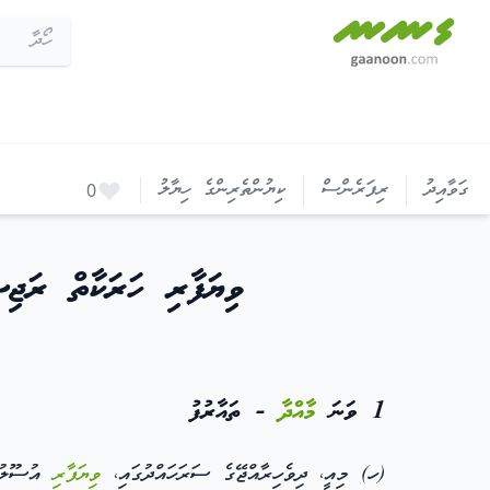
ވިޔަފާރި ހަރަކާތް ރަޖިސްޓަރީކުރުމުގެ ގަވާއިދު: ފްރެއިޓް ފޯވަރޑިންގގެ ހިދު
ގަވާއިދު
ރިފަރެންސް
ކިޔުންތެރިންގެ ހިޔާލު
0
ވިޔަފާރި ހަރަކާތް ރަޖިސ
1 ވަނަ
މާއްދާ
- ތައާރުފު
(ހ) މިއީ، ދިވެހިރާއްޖޭގެ ސަރަހައްދުގައި،
ވިޔަފާރި
އުސޫލުނ