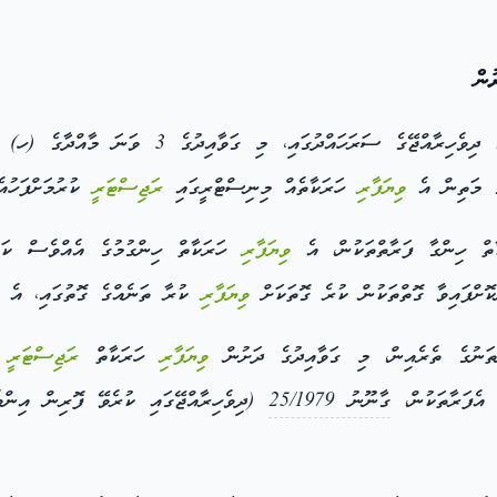
ން
ދުގައި، މި ގަވާއިދުގެ 3 ވަނަ މާއްދާގެ (ހ) ގައި ބަޔާންކުރާ އެއްވެސް
ގެ މަތިން އެ
ވިޔަފާރި
ހަރަކާތެއް މިނިސްޓްރީގައި
ރަޖިސްޓަރީ
ކުރުމަށްފަހުއެ
ް ހިންގާ ފަރާތްތަކުން، އެ
ވިޔަފާރި
ހަރަކާތް ހިންގުމުގެ އެއްވެސް ކަ
ވިޔަފާރި
ކުރާ ތަނެއްގެ ގޮތުގައި، އެ
ނުގެ ތެރެއިން، މި ގަވާއިދުގެ ދަށުން
ވިޔަފާރި
ހަރަކާތް
ރަޖިސްޓަރީ
ކ
 އެފަރާތަކުން،
ގާނޫނު 25/1979
(ދިވެހިރާއްޖޭގައި ކުރެވޭ ފޮރިން އިންވެ