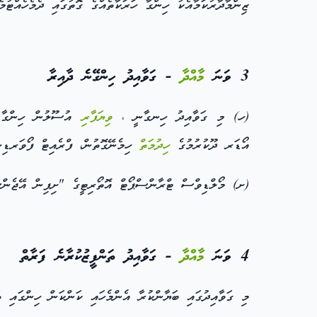
ޒިންމާދާރުކަމާއެކު ހިންގާ ހަރަކާތެއްގެ ގޮތުގައި ދެމެހެއްޓުމެ
3 ވަނަ
މާއްދާ
- ގަވާއިދު ހިންގޭނެ ދާއިރާ
(ހ) މި ގަވާއިދު ހިނގާނީ ،
ވިޔަފާރި
އުސޫލުން ހިންގާ ކ
އޯޑަރ ދޫކުރުމުގެ
ހިދުމަތް
ހިމެނޭގޮތުން، ފްރެއިޓް ފޯވަރޑ
(ށ) މޯލްޑިވްސް ޓްރާންސްޕޯޓް އޮތޯރިޓީގެ "ށިޕިން އޭޖެނ
4 ވަނަ
މާއްދާ
- ގަވާއިދު ތަންފީޒުކުރާނެ ފަރާތް
މި ގަވާއިދުގައި ބަޔާންކުރާ އެންމެހައި ކަންކަން ހިންގައި 