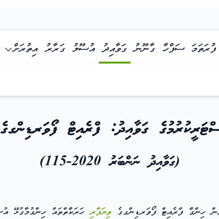
ފުރަތަމަ ސަފްހާ
ގާނޫނު
ގަވާއިދު
އުސޫލު
ގަރާރު
އިތުރަށް
މަތްތަކުގެ ގަވާއިދު (ގަވާއިދު ނަންބަރު 2020-115)
ްޓަރީކުރުމުގެ ގަވާއިދު: ފްރެއިޓް ފޯވަރޑިންގގެ ހ
(ގަވާއިދު ނަންބަރު 2020-115)
ް ހިންގާ ފްރެއިޓް ފޯވަރޑިންގގެ
ވިޔަފާރި
ހަރަކާތްތައް ހިންގުމާގުޅޭ އުސ