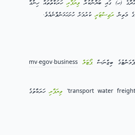
ވިޔަފާރި
ހަރަކާތްތައް ހިންގާ
ރަޖިސްޓަރީ
ކުރުމަށް ހުށަހަޅަންވާނެއެވެ.
ޮޕްމަންޓުގެ ބިޒްނަސް
ޕޯޓަލް
mv.egov.business
ވިޔަފާރި
ހަރަކާތުގެ