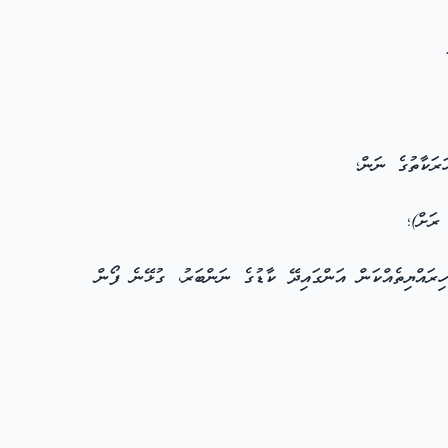
ަކާތުގެ ނަން؛
ރަށް)؛
ައްޔިތެއްކަން އަންގައިދޭ ކާޑުގެ ނަންބަރު، ގުޅޭނެ ފޯން