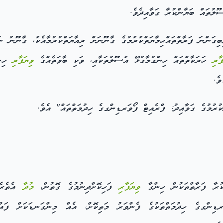
ޫލުތައް ބަޔާންކުރާ ގަވާއިދެވެ.
ގަންނަ ފަރާތްތައްޙިމާޔަތްކުރުމުގެ ގާނޫނަށް ރިއާޔަތްކުރުމާއެކު،
ގާނޫނު ނަންބ
ފާރި
ހަރަކާތްތައް ހިންގުމާގުޅޭ އުސޫލުތަކާއި، ވަކި ބާވަތެއްގެ
ވިޔަފާރި
ހިން
ވެ.
ުރުމުގެ ގަވާއިދު: ފްރެއިޓް ފޯވަރޑިންގގެ ހިދުމަތްތައް" އެވެ.
ރާ ފަރާތްތަކުން ހިންގާ
ވިޔަފާރި
ފަހިކޮށްދިނުމުގެ ގޮތުން،
މުދާ
އެތެރެކ
ޑިންގގެ ހިދުމަތްތަކުގެ ފެންވަރު މަތިކޮށް، އެއް މިންގަނޑަކަށް ފައްތަ