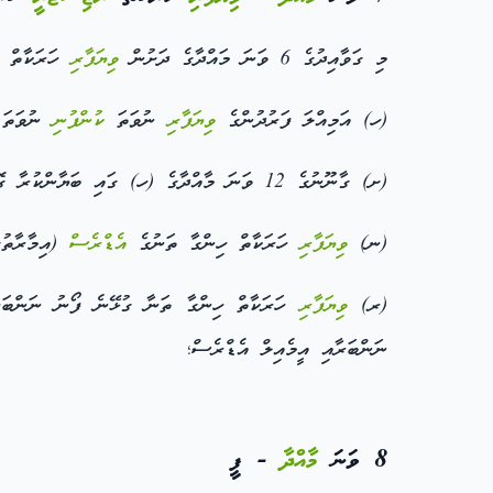
މި ގަވާއިދުގެ 6 ވަނަ މައްދާގެ ދަށުން
ވިޔަފާރި
ހަރަކާތް
(ހ) އަމިއްލަ ފަރުދުންގެ
ވިޔަފާރި
ނުވަތަ
ކުންފުނި
ނުވަތަ ޕ
(ށ) ގާނޫނުގެ 12 ވަނަ މާއްދާގެ (ހ) ގައި ބަޔާންކުރާ ގޮތުގެ މަތިން،
(ނ)
ވިޔަފާރި
ހަރަކާތް ހިންގާ ތަނުގެ
އެޑްރެސް
(އިމާރާތުގ
(ރ)
ވިޔަފާރި
ހަރަކާތް ހިންގާ ތަނާ ގުޅޭނެ ފޯނު ނަންބަރު 
ނަންބަރާއި އީމެއިލް އެޑްރެސް؛
8 ވަނަ
މާއްދާ
- ފީ