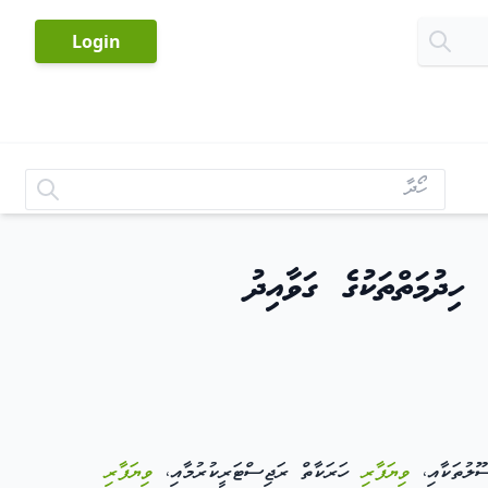
-
Login
ިދުމަތްތަކުގެ ގަވާއިދު
ޫލުތަކާއި،
ވިޔަފާރި
ހަރަކާތް ރަޖިސްޓަރީކުރުމާއި،
ވިޔަފާރި