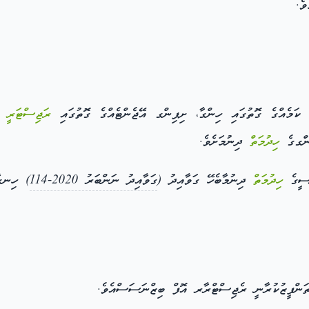
ވެ.
ަމެއްގެ ގޮތުގައި ހިންގާ، ށިޕިންގ އޭޖެންޓެއްގެ ގޮތުގައި
ރަޖިސްޓަރީ
ނު
ިންގގެ
ހިދުމަތް
ދިނުމަށެވެ.
ްސީގެ
ހިދުމަތް
ދިނުމާބެހޭ ގަވާއިދު (
ގަވާއިދު ނަންބަރު 2020-114
) ހިނގާ
ތަންފީޒުކުރާނީ ރެޖިސްޓްރާރ އޮފް ބިޒްނަސަސްއެވެ.