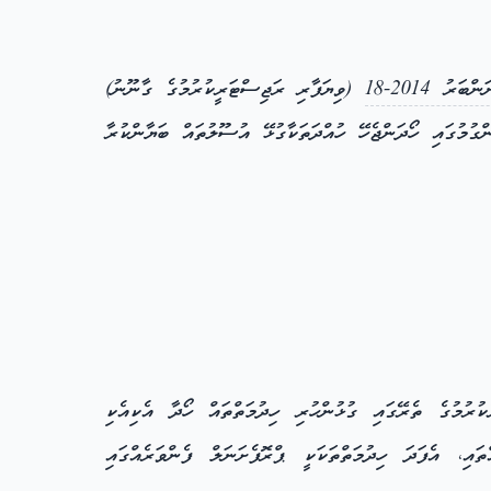
ަރު 2014-18
(ވިޔަފާރި ރަޖިސްޓަރީކުރުމުގެ ގާނޫނު)
ގުމުގައި ހޯދަންޖެހޭ ހުއްދަތަކާގުޅޭ އުސޫލުތައް ބަޔާންކުރާ
ުރުމުގެ ތެރޭގައި ގުޅުންހުރި ހިދުމަތްތައް ހޯދާ އެކިއެކި
އި، އެފަދަ ހިދުމަތްތަކަކީ ޕްރޮފެށަނަލް ފެންވަރެއްގައި