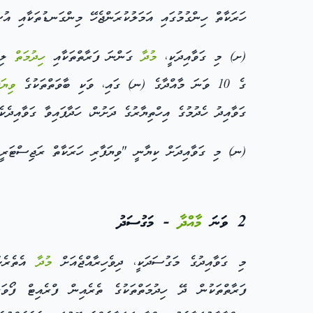
ހަރަކާތް ހިންގުމުގައި އަމަލުކުރަންޖެހޭ މިންގަނޑުތަކާއި އުސ
(ށ) މި ގަވާއިދަކީ،
މުދާ
ގަންނަ ފަރާތްތަކާއި
ހިދުމަތް
ލިބި
ގެ 10 ވަނަ މާއްދާގެ (ނ) ގައި، ވަކި ބާވަތްތަކުގެ
ވިޔަ
ގަވާއިދު ހެދުމުގެ އިހްތިޔާރުގެ ދަށުން، ހަދާފައިވާ ގަވާއިދެކެ
(ނ) މި ގަވާއިދަށް ކިޔާނީ "ވިޔަފާރި ހަރަކާތް ރަޖިސްޓަރީކ
2 ވަނަ
މާއްދާ
- މަގުސަދު
މި ގަވާއިދުގެ މަގުސަދަކީ، ދިވެހިރާއްޖެއަށް
މުދާ
އެތެރެކު
ފަރާތްތަކުން ދޭ ހިދުމަތްތަކުގެ ތެރެއިން ފްރެއިޓް ފޯވަރ