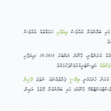
ވިޔަފާރި
ހަރަކާތެއް އެއްވެސް
ވެ.
މެއް ކުރަންވާނީ،
ގާނޫނު ނަންބަރު 2014-18
(ވިޔަފާރި
ފަރާތެއް
ރަޖިސްޓަރީކުރުމަށްފަހުގައެވެ.
ުރަން ހުށަހަޅަނީ
ބިދޭސީ
ފަރާތެއްނަމަ، ނުވަތަ
ފޮރިން
ސްޓްމަންޓާބެހޭ ގާނޫނު) ގައި ބަޔާންކުރާ ގޮތުގެ މަތިން،