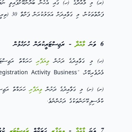
(ރ) މި މާއްދާގެ (ހ) ގައި އެހެން ބަޔާންކޮށްފައިވީ ނަމަވެސް، މި ގަވާއިދަށ
ފަރާތްތަކުން، މި ގަވާއިދަށް އަމަލުކުރަން ފަށާތާ 30 (ތިރީސް) ދުވަހުގެ ތެރޭގައި، މި ގަވާއިދުގެ 6 ވަނަ މާއްދާގައި ބަޔާންކުރާ ގޮތުގެ މަތިން
6 ވަނަ
މާއްދާ
- ރަޖިސްޓަރީކުރަން ހުށަހެޅުން
(ހ) މި ގަވާއިދުގެ ދަށުން
ވިޔަފާރި
ހަރަކާތް ރަޖިސްޓަރީ
މެދުވެރިކޮށް، “Registration Activity Business “ގެ ހިދުމަތަށެވެ.
(ށ) (ށ) މި ގަވާއިދުގެ ދަށުން
ވިޔަފާރި
ހަރަކާތް ރަޖިސްޓަރީކުރުމަ
ކްލެސިފިކޭށަންތަކުގެ ދަށުންނެވެ.
7 ވަނަ
މާއްދާ
-
ވިޔަފާރި
ހަރަކާތް
ރަޖިސްޓަރީ
ކުރުމ