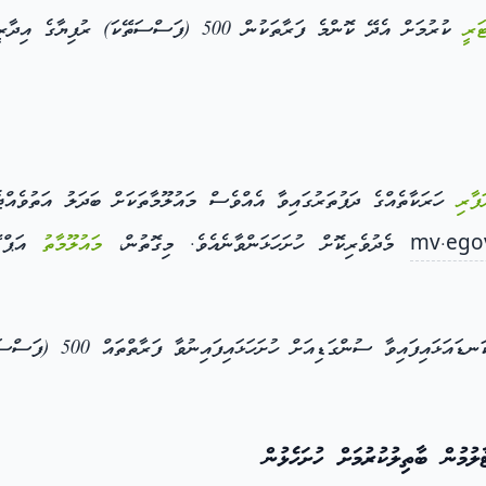
ަރީ
ކުރުމަށް އެދޭ ކޮންމެ ފަރާތަކުން 500 (ފަސްސަތޭކަ) ރުފިޔާގެ އިދާރީ ފީއެއް މިނިސްޓްރީއަށް ދައްކަންވާނެއެވެ.
ފާރި
ހަރަކާތެއްގެ ދަފުތަރުގައިވާ އެއްވެސް މައުލޫމާތަކަށް ބަދަލު އަތުވެއްޖެ
mv.ego
މެދުވެރިކޮށް ހުށަހަޅަންވާނެއެވެ. މިގޮތުން،
މައުލޫމާތު
އަޕްޑޭ
ާ ސުންގަޑިއަށް ހުށަހަޅައިފައިނުވާ ފަރާތްތައް 500 (ފަސްސަތޭކަ) ރުފިޔާއިން
ުމުން ބާތިލުކުރުމަށް ހުށަހެޅުން