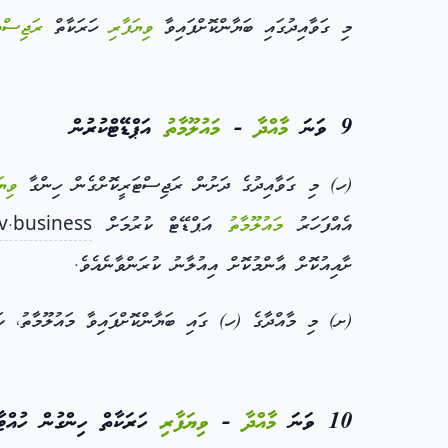
މި ގަވާއިދުގައި ބަޔާންކޮށްފައިވާ
ވިޔަފާރި
ހަރަކާތް
ރަޖިސްޓ
9 ވަނަ
މާއްދާ
-
މައުލޫމާތު
އަޕްޑޭޓްކުރުން
(ހ) މި ގަވާއިދުގެ ދަށުން ރަޖިސްޓަރީކޮށްގެން ހިންގާ
ވިޔަ
އެއްފަހަރު
މައުލޫމާތު
އަޕްޑޭޓް ކުރުމަށް
v.business
ށާއިއުކޮށް އާންމުކޮށް އިއުލާނު ކުރަންވާނެއެވެ.
(ށ) މި މާއްދާގެ (ހ) ގައި ބަޔާންކޮށްފައިވާ މައުލޫމާތު، ކަނޑައަޅައިފައިވ
10 ވަނަ
މާއްދާ
-
ވިޔަފާރި
ހަރަކާތް ހިންގުން ހުއްޓާލ