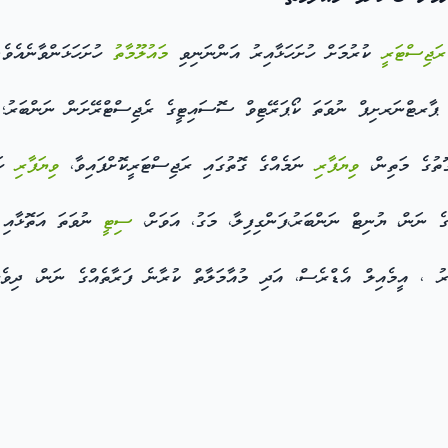
ރަޖިސްޓަރީ
ކުރުމަށް ހުށަހަޅާއިރު އަންނަނިވި
މައުލޫމާތު
ހުށަހަޅަންވާނެއެވެ.
ާރޓްނަރށިޕް ނުވަތަ ކޯޕަރޭޓިވް ސޮސައިޓީގެ ރެޖިސްޓްރޭށަން ނަންބަރު؛
ވިޔަފާރި
ނަމެއްގެ ގޮތުގައި ރަޖިސްޓަރީކޮށްފައިވާ،
ވިޔަފާރި
ހަރ
ެ ނަން، ޔުނިޓް ނަންބަރު،ފަންގިފިލާ، މަގު، އަވަށް،
ސިޓީ
ނުވަތަ އަތޮޅާއި 
، އީމެއިލް އެޑްރެސް، އަދި މުއާމަލާތް ކުރާނެ ފަރާތެއްގެ ނަން، ދިވެހިރ