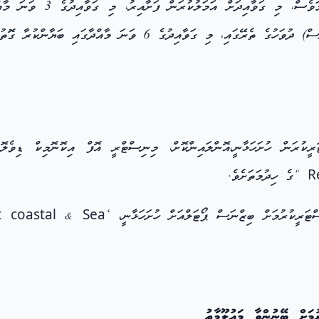
ް އަމަލުކުރަން ފަށާއިރު، މި ގަވާއިދުގެ 3 ވަނަ މާއްދާގެ (ހ) ގައި ބަޔާންކުރާ
ކުރަން ހުށަހަޅާނީ،އޮންލައިންކޮށް، މިނިސްޓްރީ އޮފް އިކޮނޮމިކް ޑިވެލ
ށް ބިޒްނަސް ޕޯޓަލްއަށް ހުށަހަޅާނީ، ‘transport water freight coastal & Sea‘
ަށް ބޭނުންވާ މައުލޫމާތު