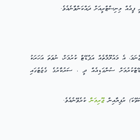
ނަމަ، އެ މައުލޫމާތެއް އަޕްޑޭޓް ކުރުމަށް، ނުވަތަ އަހަރަކު
ޓްކުރުމަށް ސުންގަޑިއެއް ދީ ، ސަރުކާރުގެ ގެޒެޓުގައި
ޖޫރިމަނާ
ކުރެވޭނެއެވެ.