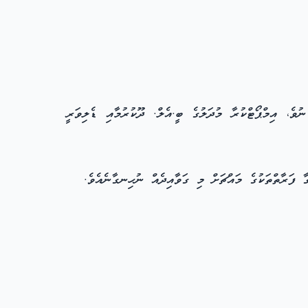
ވެ، އިމްޕޯޓްކުރާ މުދަލުގެ ބީ.އެލް. ދޫކުރުމާއި ޑެލިވަރީ
 ފަރާތްތަކުގެ މައްޗަށް މި ގަވާއިދެއް ނުހިނގާނެއެވެ.