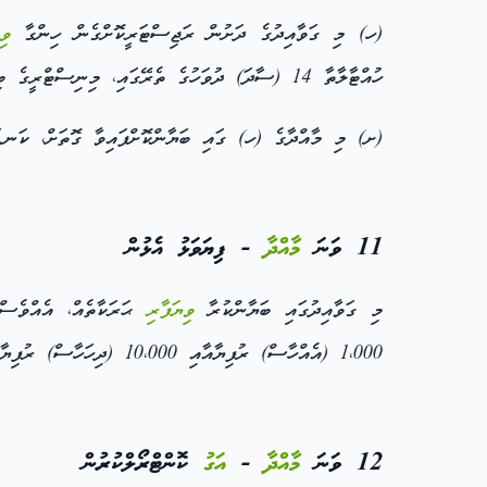
(ހ) މި ގަވާއިދުގެ ދަށުން ރަޖިސްޓަރީކޮށްގެން ހިންގާ
ވި
ހުއްޓާލާތާ 14 (ސާދަ) ދުވަހުގެ ތެރޭގައި، މިނިސްޓްރީގެ ބިޒްނަސް
(ށ) މި މާއްދާގެ (ހ) ގައި ބަޔާންކޮށްފައިވާ ގޮތަށް، ކަނޑައަޅައިފައިވާ ސު
11 ވަނަ
މާއްދާ
- ފިޔަވަޅު އެޅުން
މި ގަވާއިދުގައި ބަޔާންކުރާ
ވިޔަފާރި
ޙަރަކާތެއް، އެއްވެސް ފަރާތ
1،000 (އެއްހާސް) ރުފިޔާއާއި 10،000 (ދިހަހާސް) ރުފިޔާއާ ދެމެދުގެ އަދަދަކުން
12 ވަނަ
މާއްދާ
-
އަގު
ކޮންޓްރޯލްކުރުން