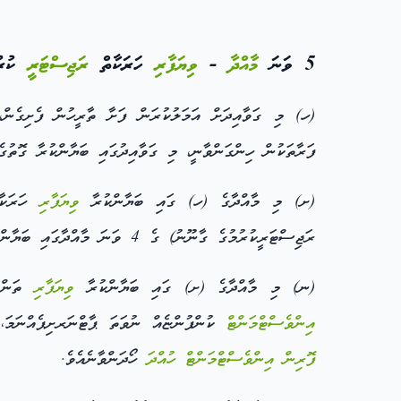
5 ވަނަ
މާއްދާ
-
ވިޔަފާރި
ހަރަކާތް
ރަޖިސްޓަރީ
ކުރު
(ހ) މި ގަވާއިދަށް އަމަލުކުރަން ފަށާ ތާރީހުން ފެށިގެން، ދިވެހިރާއްޖޭގެ ސަރަހައް
ފަރާތަކުން ހިންގަންވާނީ، މި ގަވާއިދުގައި ބަޔާންކުރާ ގޮތު
(ށ) މި މާއްދާގެ (ހ) ގައި ބަޔާންކުރާ
ވިޔަފާރި
ހަރަކާތ
ރަޖިސްޓަރީކުރުމުގެ ގާނޫނު) ގެ 4 ވަނަ މާއްދާގައި ބަޔާންކޮށްފައިވާ ގޮތްތަކުން ކުރެ ގޮތަކަށް
(ނ) މި މާއްދާގެ (ށ) ގައި ބަޔާންކުރާ
ވިޔަފާރި
ތަންތަ
އިންވެސްޓްމަންޓް
ކުންފުންޏެއް ނުވަތަ ޕާޓްނަރށިޕެއްނަމަ،
ފޮރިން އިންވެސްޓްމަންޓް
ހުއްދަ
ހޯދަންވާނެއެވެ.