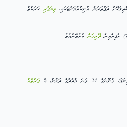
ިލުކޮށް ދަފުތަރުން އުނިކުރުމަށްޓަކައި،
ވިޔަފާރި
ހަރަކާތް
ޖޫރިމަނާ
ކުރެވޭނެއެވެ.
 މާއްދާގެ ދަށުން، އެ
ފަރާތެއް