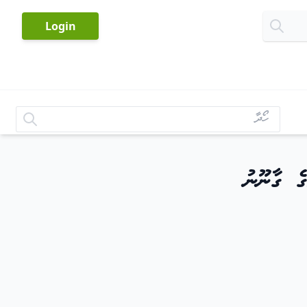
-
Login
ެ ގާނޫނު