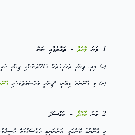
1 ވަނަ
މާއްދާ
- ތައާރުފާއި ނަން
(ހ) މިއީ، ޖިނާއީ ތަހްގީގުތަކާ ގުޅޭގޮތުންނާއި ޖިނާއީ ށަރީއ
(ށ) މި ގާނޫނަށް ކިޔާނީ، "ޖިނާއީ މައްސަލަތަކުގައި
ގާނޫނ
2 ވަނަ
މާއްދާ
– މަގްސަދު
މި ގާނޫނުގެ ބޭނުމަކީ، އަންނަނިވި މަގްސަދުތައް ހާސިލުކުރު