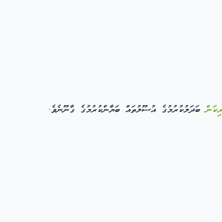
ިކަން
ބަދަލުކުރުމުގެ އުސޫލުތައް ބަޔާންކުރުމުގެ ގާނޫނެވެ.