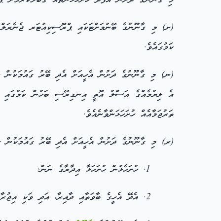
މި ގާނޫނުގެ ދަށުން އެފަދަ ހުށަހެޅުންތައް ގަބޫލުކުރުމަށް ޕ
(ށ) މި ގާނޫނުގެ ބޭނުމަށްޓަކައި ޕްރޮސިކިއުޓަރ ޖެނެރަލް ފި
ކަމުގައެވެ.
(ނ) މި ގާނޫނުގެ ދަށުން އެހީއަށް އެދި ބޭރު ގައުމަކުން ހު
އެ ލިޔުމެއްގެ އަސްލު އޮތީ އިނގިރޭސި ބަހުން ކަމުގައި ނު
ތަރުޖަމާއެއް ހުށަހަޅަންވާނެއެވެ.
(ރ) މި ގާނޫނުގެ ދަށުން އެހީއަށް އެދި ބޭރު ގައުމަކުން ހުށ
ހުށަހެޅުން ހުށަހަޅާ އިދާރާގެ ނަން؛
އެދޭ އެހީގެ ބާވަތާއި ދާއިރާ، އަދި ވަކި އިޖުރާއ