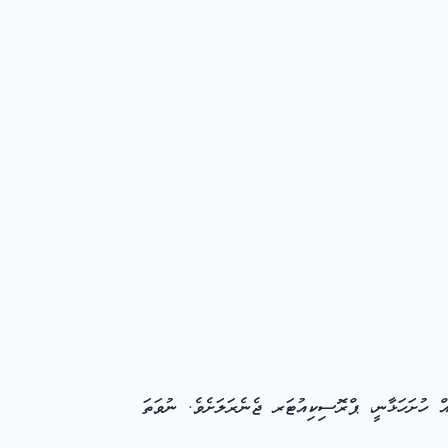
އް ހުށަހަޅާނީ، ޕްރޮސިކިއުޓަރ ޖެނެރަލަށެވެ. ނުވަތަ