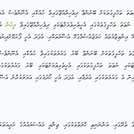
ަތަ ތަހްގީގުތަކަށް ބޭނުންވާ ދިވެހިރާއްޖޭގައިވާ ހެއްކާއި އެނޫންވެސް އެއް
ނުވަތަ ތަހްގީގުތަކުގައި އެހީތެރިވުމަށްޓަކައި ދިވެހިރާއްޖޭގައިވާ
މީހުން
އެ ގ
ުޅޭ އިންތިޒާމުތައް ހަމަޖެއްސުމާގުޅޭ އުސޫލުތަކާއި، އެފަދަ އެހީ ފޯރުކޮށްދިނު
ތަ ތަހްގީގުތަކަށް ބޭނުންވާ ބޭރު ގައުމުތަކުގައިވާ ހެއްކާއި އެނޫންވެސް 
ކައި ނުވަތަ ތަހްގީގުތަކުގައި އެހީތެރިވުމަށްޓަކައި ބޭރު ގައުމުތަކުގ
އިން އެ ގައުމުތަކުގައި އެދުމާއި، އެފަދަ އެހީ ހޯދުމުގައި އަމަލުކުރާނެ އުސޫލ
 ތެރޭގައި، އަންނަނިވި ހާލަތްތަކުގައި، ޖިނާއީ މައްސަލައެއްގެ ށަރީއަތަކ