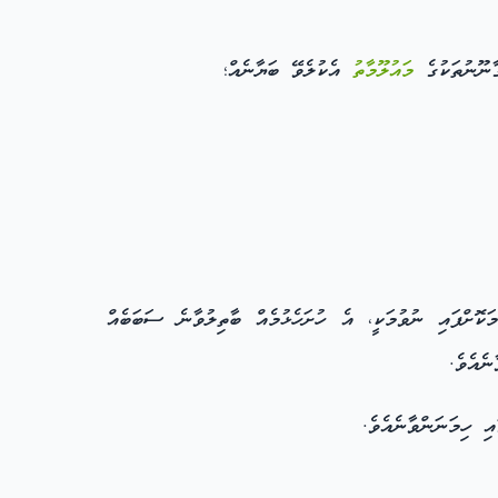
ާނޫނުތަކުގެ
މައުލޫމާތު
އެކުލެވޭ ބަޔާނެއް؛
ޮށްފައި ނުވުމަކީ، އެ ހުށަހެޅުމެއް ބާތިލުވާނެ ސަބަބެއް
ނެއެވެ.
ި ހިމަނަންވާނެއެވެ.