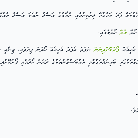
ކޯޑުތައް ފަދަ ކަމާގުޅޭ ލިޔެކިޔުމާއި ރެކޯޑުގެ އަސްލު ނުވަތަ އަސްލާ އެއްގޮ
ހޯދާ
މުދާ
ހޯދުމުގައި.
 އެހީއެއް
ފޯރުކޮށްދިނުން
ނުވަތަ އެފަދަ އެހީއެއް ހޯދުން ފިޔަވައި، ޖިނާއީ މައ
ތްތަކުގައި ބައިނަލްއަގްވާމީ އެއްބަސްވުންތަކުގެ ދަށުން ހޯދުމާއި ފޯރުކޮށްދ
ވެ.