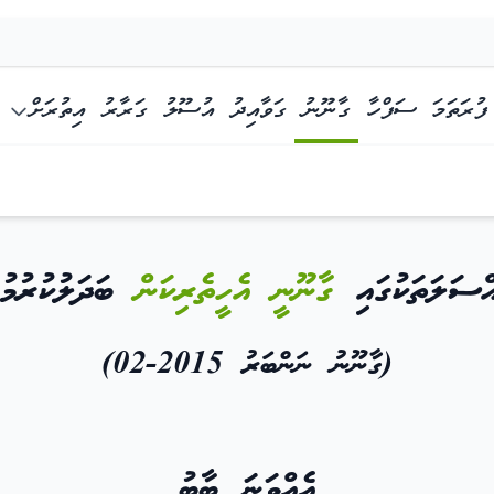
ފުރަތަމަ ސަފްހާ
ގާނޫނު
ގަވާއިދު
އުސޫލު
ގަރާރު
އިތުރަށް
ު ނަންބަރު 2015-02)
އްސަލަތަކުގައި
ގާނޫނީ އެހީތެރިކަން
ބަދަލުކުރުމުގ
(ގާނޫނު ނަންބަރު 2015-02)
އެއްވަނަ ބާބު