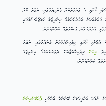
ޗެހި ހޯދައި އެ ގައުމުތަކަށް ގެންދިޔުމުގައި، ނުވަތަ ބޭރު
ައުމުތަކަށް ދަތުރުކުރުމުގެ އިންތިޒާމު ހަމަޖެއްސުމުގައި
މުގައި އަމަލުކުރާނެ އުސޫލުތައް ބަޔާންކުރުން؛
އެއްޗެހި ހޯދައި ދިވެހިރާއްޖެއަށް ގެނައުމުގައި، ނުވަތަ
ައިވާ
މީހުން
ދިވެހިރާއްޖެއަށް ދަތުރުކުރުމުގެ އިންތިޒާމު
ުތައް ބަޔާންކުރުން.
ަށް ނުވަތަ ތަހްގީގަކަށް ބޭނުންވާ އެއްޗެހި
ފޯރުކޮށްދިނުން