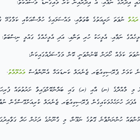
އީ އިދާރާގެ ނަމާއި، އެ އިދާރާއިން ކުރާ މައިގަނޑު މަސައްކަތް؛
ދައުވާ
ނުވަތަ ށަރީއަތުގެ ބާވަތާއި، މައްސަލައިގެ ހުލާސާއަކާއި ކަމާގުޅޭ ގ
ެމީހެއްގެ ނަމާއި، އެމީހަކު ހުރި ތަނާއި، އަދި އެމީހެއްގެ ގައުމީ ނިސްބަތް؛
ނުވަތަ ކަމެއް ހޯދަން ބޭނުންވަނީ ކޮން މަގްސަދެއްގައިކަން؛
ްވާނެ ކަމަށް ޕްރޮސިކިއުޓަރ ޖެނެރަލް ކަނޑައަޅާ އެނޫންވެސް
މައުލޫމާތު
.
ް މި މާއްދާގެ (ނ) އާއި (ރ) ގައި ބަޔާންކޮށްފައިވާ ށަރުތުތައް ފުރިހަމަކ
 އެފަދަ ހުށަހެޅުމަކައިގެން ޕްރޮސިކިއުޓަރ ޖެނެރަލް ކުރިއަށްގޮސްގެން ނުވާ
ުންތައް ހުންނަންވާނެ ގޮތުގެ ނަމޫނާ، މި ގާނޫނުގެ ދަށުން ހަދާ ގަވާއިދުގައ