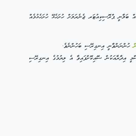
ް ބަލާނީ ޕްރޮސިކިއުޓަރ ޖެނެރަލަށް ހުށަހެޅޭ ހުށަހެޅުމެއް
ް
ހުންނަންވާނީ އިނގިރޭސި ބަހުންނެވެ.
ްމީ އިދާރާއަކުން ސޮއިކޮށްފައިވާ އެ ލިޔުމުގެ އިނގިރޭސި