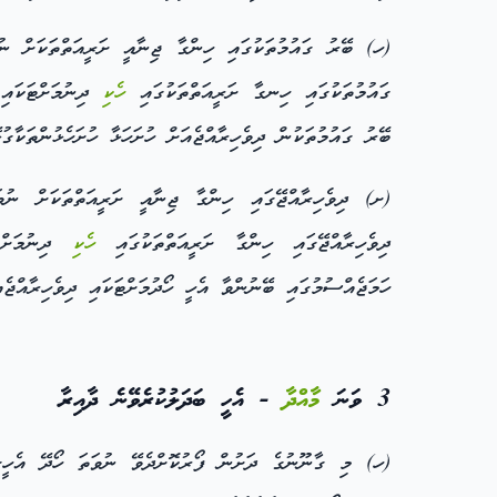
(ހ) ބޭރު ގައުމުތަކުގައި ހިންގާ ޖިނާއީ ށަރީއަތްތަކަށް ނުވ
ގައުމުތަކުގައި ހިނގާ ށަރީއަތްތަކުގައި
ހެކި
ދިނުމަށްޓަކައި 
ބޭރު ގައުމުތަކުން ދިވެހިރާއްޖެއަށް ހުށަހަޅާ ހުށަހެޅުންތަކާގ
(ށ) ދިވެހިރާއްޖޭގައި ހިންގާ ޖިނާއީ ށަރީއަތްތަކަށް ނުވަ
ދިވެހިރާއްޖޭގައި ހިންގާ ށަރީއަތްތަކުގައި
ހެކި
ދިނުމަށްޓަ
ހަމަޖެއްސުމުގައި ބޭނުންވާ އެހީ ހޯދުމަށްޓަކައި ދިވެހިރާއްޖެ
3 ވަނަ
މާއްދާ
- އެހީ ބަދަލުކުރެވޭނެ ދާއިރާ
(ހ) މި ގާނޫނުގެ ދަށުން ފޯރުކޮށްދެވޭ ނުވަތަ ހޯދޭ އެހީގެ