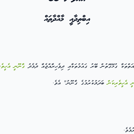
އިބްތިދާއީ މާއްދާތައް
ަތްތަކާ ގުޅޭގޮތުން ބޭރު ގައުމުތަކާއި ދިވެހިރާއްޖެއާ ދެމެދު
ގާނޫނީ އެހީތެރ
ީ އެހީތެރިކަން
ބަދަލުކުރުމުގެ ގާނޫނު" އެވެ.
މެވެ.