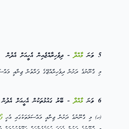
5 ވަނަ
މާއްދާ
- ދިވެހިރާއްޖެއިން އެހީއަށް އެދުން
މި ގާނޫނުގެ ދަށުން ދިވެހިރާއްޖޭގެ ފަރާތުން ޖިނާއީ މައްސަލ
6 ވަނަ
މާއްދާ
- ބޭރު ގައުމުތަކުން އެހީއަށް އެދުން
(ހ) މި ގާނޫނުގެ ދަށުން ޖިނާއީ މައްސަލަތަކުގައި އެހީ
ފޯ