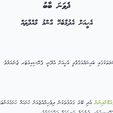
ދެވަނަ ބާބު
އެހީއަށް އެދުމާބެހޭ އާންމު މާއްދާތައް
ަތަކުގައި ބައިނަލްއަގްވާމީ އެހީއަށް އެދޭނީ، ޕްރޮސިކިއުޓަރ ޖެނެރަލެވެ.
ރުކޮށްދިނުން
އެދި ބޭރު ގައުމުތަކުން ދިވެހިރާއްޖެއަށް ހުށަހަޅާ ހުށަހެޅުންތަ