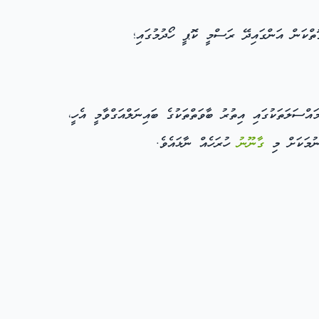
ތްކަން އަންގައިދޭ ރަސްމީ ކޮޕީ ހޯދުމުގައި؛
ްސަލަތަކުގައި އިތުރު ބާވަތްތަކުގެ ބައިނަލްއަގްވާމީ އެހީ،
ިނުމަކަށް މި
ގާނޫނު
ހުރަހެއް ނާޅައެވެ.