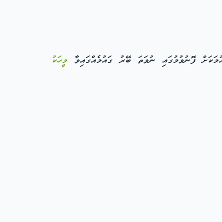
ަކަށް ފޮނުވުމުގައި ނުވަތަ ބޭރު ގައުމެއްގައިވާ
މީހަކު