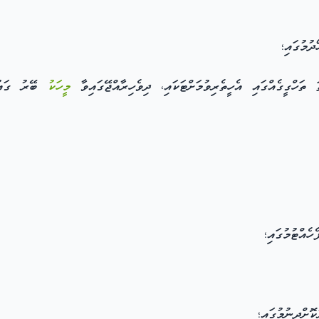
ުމުގައި؛
ތަހްގީގެއްގައި އެހީތެރިވުމަށްޓަކައި، ދިވެހިރާއްޖޭގައިވާ
މީހަކު
ބޭރު ގައުމ
ހެއްޓުމުގައި؛
ޮށްދިނުމުގައި؛