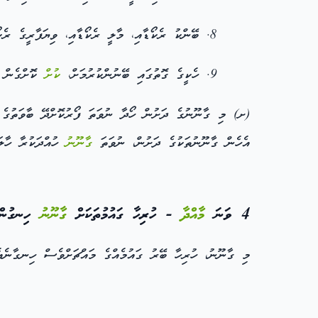
ބޭންކު ރެކޯޑާއި، މާލީ ރެކޯޑާއި، ވިޔަފާރީގެ ރެ
ހެކީގެ ގޮތުގައި ބޭނުންކުރުމަށް،
ކުށް
ކޮށްގެން 
(ށ) މި ގާނޫނުގެ ދަށުން ހޯދާ ނުވަތަ ފޯރުކޮށްދޭ ބާވަތުގެ
އެހެން ގާނޫނުތަކުގެ ދަށުން، ނުވަތަ
ގާނޫނު
ހުއްދަކުރާ ހާލަ
4 ވަނަ
މާއްދާ
- ހުރިހާ ގައުމުތަކަށް
ގާނޫނު
ހިނގުން
މި ގާނޫނު، ހުރިހާ ބޭރު ގައުމެއްގެ މައްޗަށްވެސް ހިނގާނެއެ