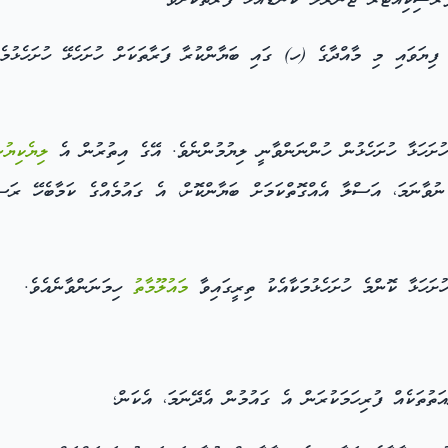
ްރޮސިކިއުޓަރ ޖެނެރަލް ކަނޑައަޅާ ފަރާތަކަށެވެ.
ޔަވައި މި މާއްދާގެ (ހ) ގައި ބަޔާންކުރާ ފަރާތަކަށް ހުށަހެޅޭ ހުށަހެޅުމެއ
ށަހަޅާ ހުށަހެޅުން ހުންނަންވާނީ ލިޔުމުންނެވެ. އޭގެ އިތުރުން އެ
ލިޔެކިޔުނ
ވާނަމަ، އަސްލާ އެއްގޮތްކަމަށް ބަޔާންކޮށް، އެ ގައުމެއްގެ ކަމާބެހޭ ރަސ
ަހަޅާ ކޮންމެ ހުށަހެޅުމަކާއެކު ތިރީގައިވާ
މައުލޫމާތު
ހިމަނަންވާނެއެވެ.
ަތުތަކެއް ފުރިހަމަކުރަން އެ ގައުމުން އެދޭނަމަ، އެކަން؛