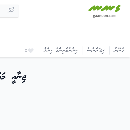
ޖިނާއީ މައްސަލަތަކުގައި ގާނޫނީ އެހީތެރިކަން ބަދަލުކުރުމުގެ ގާނޫނު (ގާނޫނ
ގާނޫނު
ރިފަރެންސް
ކިޔުންތެރިންގެ ހިޔާލު
0
ޖިނާއީ މަ