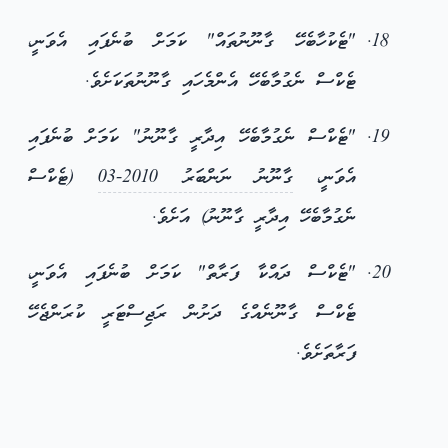
"ޓެކުހާބެހޭ ގާނޫނުތައް" ކަމަށް ބުނެފައި އެވަނީ،
ޓެކްސް ނެގުމާބެހޭ އެންމެހައި ގާނޫނުތަކަށެވެ.
"ޓެކްސް ނެގުމާބެހޭ އިދާރީ ގާނޫނު" ކަމަށް ބުނެފައި
އެވަނީ،
ގާނޫނު ނަންބަރު 2010-03
(ޓެކްސް
ނެގުމާބެހޭ އިދާރީ ގާނޫނު) އަށެވެ.
"ޓެކްސް ދައްކާ ފަރާތް" ކަމަށް ބުނެފައި އެވަނީ،
ޓެކްސް ގާނޫނެއްގެ ދަށުން ރަޖިސްޓަރީ ކުރަންޖެހޭ
ފަރާތަށެވެ.