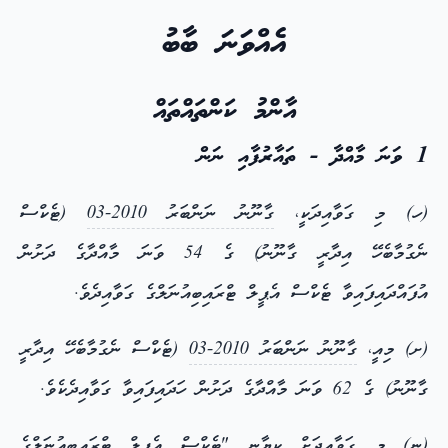
އެއްވަނަ ބާބު
އާންމު ކަންތައްތައް
1 ވަނަ މާއްދާ - ތައާރުފާއި ނަން
(ހ) މި ގަވާއިދަކީ،
ގާނޫނު ނަންބަރު 2010-03
(ޓެކްސް
ނެގުމާބެހޭ އިދާރީ ގާނޫނު) ގެ 54 ވަނަ މާއްދާގެ ދަށުން
އުފައްދައިފައިވާ ޓެކްސް އެޕީލް ޓްރައިބިއުނަލްގެ ގަވާއިދެވެ.
(ށ) މިއީ،
ގާނޫނު ނަންބަރު 2010-03
(ޓެކްސް ނެގުމާބެހޭ އިދާރީ
ގާނޫނު) ގެ 62 ވަނަ މާއްދާގެ ދަށުން ހަދައިފައިވާ ގަވާއިދެކެވެ.
(ނ) މި ގަވާއިދަށް ކިޔާނީ "ޓެކްސް އެޕީލް ޓްރައިބިއުނަލްގެ