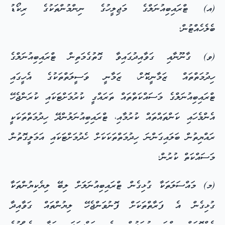
(އ) ޓްރައިބިއުނަލްގެ މަޖިލީހުގެ ނިންމުންތަކުގެ ރިކޯޑު
ބެލެހެއްޓުން؛
(ވ) ގާނޫނާއި ގަވާއިދުގައިވާ ގޮތުގެމަތިން ޓްރައިބިއުނަލްގެ
ހިދުމަތްތައް ޒަމާނީކޮށް، ޒަމާނީ ވަސީލަތްތަކުގެ އެހީގައި
ޓްރައިބިއުނަލްގެ މަސައްކަތްތައް ތަރައްގީ ކުރުމަށްޓަކައި ކުރަންޖެހޭ
އެންމެހައި ކަންތައްތައް ކުރުމާއި، ޓްރައިބިއުނަލުންދޭ ހިދުމަތްތަކަކީ
ރައްޔިތުން ބަލައިގަންނަ ހިދުމަތްތަކަކަށް ހެދުމަށްޓަކައި އަމަލީގޮތުން
މަސައްކަތް ކުރުން؛
(މ) މައްސަލަތަކާ ގުޅިގެން ޓްރައިބިއުނަލަށް ލިބޭ ލިޔެކިޔުންތަކާ
ގުޅިގެން އެ ފަރާތްތަކަށް ފޮނުވަންޖެހޭ ލިޔުންތައް ގަވާއިދާ