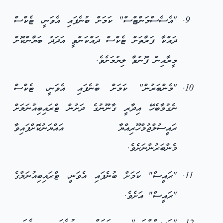
"އެސެސްމަންޓްސް" ކަމަށް ބުނެފައި އެވަނީ، ޓެކްސް
ދައްކާ ފަރާތަށް ޓެކްސް ދައްކަންވީ އަދަދު ބަޔާންކޮށް
މީރާއިން ފޮނުވާ ލިޔުމަށެވެ.
"މެންބަރުން" ކަމަށް ބުނެފައި އެވަނީ، ޓެކްސް
ނެގުމާބެހޭ އިދާރީ ގާނޫނުގެ ދަށުން ޓްރައިބިއުނަލަށް
ރައީސުލްޖުމްހޫރިއްޔާ އައްޔަނުކޮށްފައިވާ
މެންބަރުންނަށެވެ.
"ރައީސް" ކަމަށް ބުނެފައި އެވަނީ، ޓްރައިބިއުނަލްގެ
"ރައީސް" އަށެވެ.