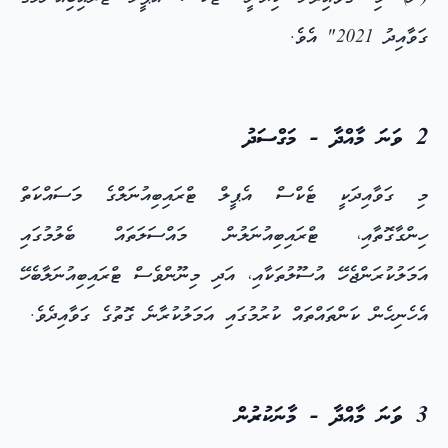
ގަވާއިދު 2021" އެވެ.
2 ވަނަ މާއްދާ - މަގްސަދު
މި ގަވާއިދަކީ ޓެކްސް އެޕީލް ޓްރައިބިއުނަލްގެ މަސައްކަތް
ހިންގާގޮތާއި، ޓްރައިބިއުނަލުން މައްސަލަތައް ބެލުމުގައި
އަމަލުކުރަންޖެހޭ އުސޫލުތަކާއި، އަދި މިނޫންވެސް ޓްރައިބިއުނަލާބެހޭ
އެހެނިހެން ކަންތައްތައް ކުރުމުގައި އަމަލުކުރާނެ ގޮތުގެ ގަވާއިދެވެ.
3 ވަނަ މާއްދާ - މާނަކުރުން