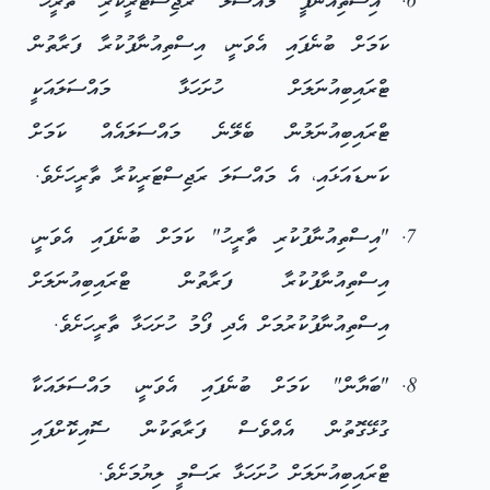
"އިސްތިއުނާފީ މައްސަލަ ރަޖިސްޓަރީކުރި ތާރީހު"
ކަމަށް ބުނެފައި އެވަނީ، އިސްތިއުނާފުކުރާ ފަރާތުން
ޓްރައިބިއުނަލަށް ހުށަހަޅާ މައްސަލައަކީ
ޓްރައިބިއުނަލުން ބެލޭނެ މައްސަލައެއް ކަމަށް
ކަނޑައަޅައި، އެ މައްސަލަ ރަޖިސްޓަރީކުރާ ތާރީހަށެވެ.
"އިސްތިއުނާފުކުރި ތާރީހު" ކަމަށް ބުނެފައި އެވަނީ،
އިސްތިއުނާފުކުރާ ފަރާތުން ޓްރައިބިއުނަލަށް
އިސްތިއުނާފުކުރުމަށް އެދި ފޯމު ހުށަހަޅާ ތާރީހަށެވެ.
"ބަޔާން" ކަމަށް ބުނެފައި އެވަނީ، މައްސަލައަކާ
ގުޅޭގޮތުން އެއްވެސް ފަރާތަކުން ސޮއިކޮށްފައި
ޓްރައިބިއުނަލަށް ހުށަހަޅާ ރަސްމީ ލިޔުމަށެވެ.