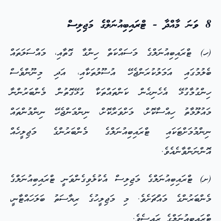
8 ވަނަ މާއްދާ - ޓްރައިބިއުނަލްގެ މަޖިލިސް
(ހ) ޓްރައިބިއުނަލްގެ މަސައްކަތް ހިންގާ ގޮތާއި، މައްސަލަތައް
ބެލުމުގައި އަމަލުކުރަންޖެހޭ އުސޫލުތަކާއި، އަދި މިނޫންވެސް
ހިންގުމާގުޅޭ އެހެނިހެން ކަންތައްތަކާ ގުޅޭގޮތުން މެންބަރުންނާ
މައުލޫމާތު ހިއްސާކޮށް، މަށްވަރާކޮށް، ނިންމަންޖެހޭ ނިންމުންތައް
ނިންމުމަށްޓަކައި ޓްރައިބިއުނަލްގެ މެންބަރުންގެ މަޖިލީހެއް
އޮންނަންވާނެއެވެ.
(ށ) ޓްރައިބިއުނަލްގެ މަޖިލިސް އެކުލެވިގެންވަނީ ޓްރައިބިއުނަލްގެ
މެންބަރުންގެ މައްޗަށެވެ. މި މަޖިލީހުގެ ރިޔާސަތު ބަލަހައްޓާނީ،
ޓްރައިބިއުނަލްގެ ރައީސެވެ.