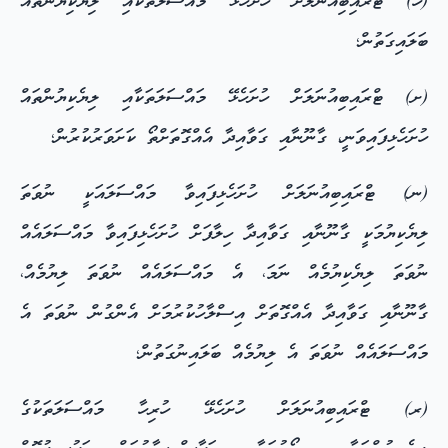
(ހ) ޓްރައިބިއުނަލަށް ހުށަހެޅޭ މައްސަލަތަކާއި ލިޔެކިޔުންތައް
ބަލައިގަތުން؛
(ށ) ޓްރައިބިއުނަލަށް ހުށަހެޅޭ މައްސަލަތަކާއި ލިޔެކިޔުންތައް
ހުށަހެޅިފައިވަނީ، ގާނޫނާއި ގަވާއިދާ އެއްގޮތަށްތޯ ކަށަވަރުކުރުން؛
(ނ) ޓްރައިބިއުނަލަށް ހުށަހެޅިފައިވާ މައްސަލައަކީ ނުވަތަ
ލިޔެކިޔުމަކީ ގާނޫނާއި ގަވާއިދާ ހިލާފަށް ހުށަހެޅިފައިވާ މައްސަލައެއް
ނުވަތަ ލިޔެކިޔުމެއް ނަމަ، އެ މައްސަލައެއް ނުވަތަ ލިޔުމެއް،
ގާނޫނާއި ގަވާއިދާ އެއްގޮތަށް އިސްލާހުކުރުމަށް އެންގުން ނުވަތަ އެ
މައްސަލައެއް ނުވަތަ އެ ލިޔުމެއް ބަލައިނުގަތުން؛
(ރ) ޓްރައިބިއުނަލަށް ހުށަހެޅޭ ހުރިހާ މައްސަލަތަކުގެ