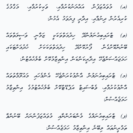
(އ) މުވައްޒަފުން އައްޔަނުކުރުމާއި، ވަކިކުރުމާއި، މަގާމުގެ
ކުރިއެރުން ދިނުމާއި، އިދާރީ ފިޔަވަޅު އެޅުން؛
(ވ) ޓްރައިބިއުނަލުންދޭ ހިދުމަތްތަކަކީ ޒަމާނީ ވަސީލަތްތައް
ބޭނުންކޮށްގެން ފޯރުކޮށްދޭ ހިދުމަތްތަކަކަށް ހެދުމަށްޓަކައި
ހަމަޖައްސަންޖެހޭ އިދާރީކަންކަން އިންތިޒާމުކޮށް ބެލެހެއްޓުން؛
(މ) ޓްރައިބިއުނަލުން އާންމުކުރަންޖެހޭ އެންމެހައި މައުލޫމާތުތައް
އާންމުކުރުމާއި، ވެބްސައިޓް އަޕްޑޭޓްކޮށް ބެލެހެއްޓުމުގެ އިންތިޒާމު
ހަމަޖެއްސުން؛
(ފ) ޓްރައިބިއުނަލްގެ މެންބަރުންނާއި މުވައްޒަފުންނަށް ބޭނުންވާ
ތަމްރީނުތައް ލިބޭނެ އިންތިޒާމު ހަމަޖެއްސުން؛