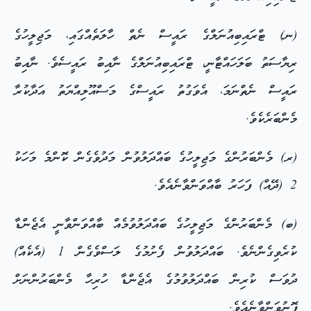
(ނ) ޓްރައިބިއުނަލްގެ ރައީސް ނެތް ހާލަތެއްގައި، މަޖިލީހުގެ
ރިޔާސަތު ބަލަހައްޓާނީ، ޓްރައިބިއުނަލްގެ ނާއިބު ރައީސެވެ. ނާއިބު
ރައީސް ނެތްނަމަ، އެވަގުތު ރައީސްގެ މަސްއޫލިއްޔަތު އަދާކުރާ
މެންބަރެކެވެ.
(ރ) މެންބަރުންގެ މަޖިލީހުގެ ބައްދަލުވުން މަދުވެގެން ކޮންމެ މަހަކު
2 (ދޭއް) ފަހަރު ބާއްވަންވާނެއެވެ.
(ބ) މެންބަރުންގެ މަޖިލީހުގެ ބައްދަލުވުމެއް ބާއްވަންވާނީ އެޖެންޑާ
ކުރެވިގެންނެވެ. ބައްދަލުވުން ފެށުމުގެ ލަސްވެގެން 1 (އެކެއް)
ދުވަސް ކުރިން ބައްދަލުވުމުގެ އެޖެންޑާ ހުރިހާ މެންބަރުންނަށް
ފޮނުވަންވާނެއެވެ.