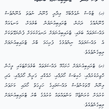
(ހ) ޓެކްސް ނެގުމާބެހޭ އިދާރީ ގާނޫނު ނުވަތަ އެނޫންވެސް
ގާނޫނެއްގެ ދަށުން، ޓްރައިބިއުނަލުން ބެލުމަށް، ކަނޑައަޅާ
މައްސަލަތައް ބަލައި، ޓްރައިބިއުނަލަށް ރަނގަޅުކަމަށް ފެންނަގޮތަކަށް
އެ މައްސަލަތައް ނިންމުމުގެ ފުރިހަމަ ބާރު ޓްރައިބިއުނަލަށް
ލިބިގެންވެއެވެ.
(ށ) ޓްރައިބިއުނަލަށް ހުށަހެޅޭ މައްސަލަތައް ބެލުމަށްޓަކައި މީހުން
ހާޒިރުކުރުމާއި، ހެކިބަސް ހޯދުމާއި، ހެއްކާއި ގަރީނާ ހޯދުމާއި، އަދި
މިނޫން ގޮތަކުންވެސް މައްސަލައިގެ ހަގީގަތް ހޯދައި ކަށަވަރު
ކުރުމަށް ކުރަންޖެހޭ ކަންތައްތައް ކުރުމުގެ ބާރު ޓްރައިބިއުނަލަށް
ލިބިގެންވެއެވެ.