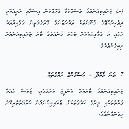
(ނ) ޓްރައިބިއުނަލްގެ މަސައްކަތާ ގުޅޭގޮތުން އިސްލާމީ ށަރީއަތާއި
ދިވެހިރާއްޖޭގެ ގާނޫނުތަކާ ތައާރުޒުނުވާ ގޮތުގެމަތީން ގަވާއިދުތައް
ހަދައި އެ ގަވާއިދުތަކަށް ބަދަލު ގެނައުމުގެ ބާރު ޓްރައިބިއުނަލަށް
ލިބިގެންވެއެވެ.
7 ވަނަ މާއްދާ - ހަސްމުންގެ ހައްގުތައް
ޓްރައިބިއުނަލްގެ ބާރުތައް ތަންފީޒު ކުރުމުގައި، ޓެކްސް ދައްކާ
ފަރާތްތަކާއި މީރާގެ ހައްގުތަކަށް ޓްރައިބިއުނަލުން ހުރުމަތްތެރިކޮށް
ހިތަންވާނެއެވެ.