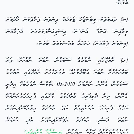
ބެލުން.
(ނ) ދައުލަތަށް ލިބެންޖެހޭ ޓެކުހެއް ތިންވަނަ ފަރާތަކުން ހޯދުމަށް
މީރާއިން އަންގާ އެންގުން އިސްތިއުނާފުކުރުމަށް އެފަރާތުން
(ތިންވަނަ ފަރާތުން) ހުށަހަޅާ މައްސަލަތައް ބެލުން.
(ރ) ރާާއްޖޭގައި ނެތުމުގެ ސަބަބުން ނުވަތަ ނުކުޅެދޭ ފަދަ
ބައްޔަކާހުރެ ނުވަތަ ގަބޫލުކުރެވޭ އުޒުރަކާހުރެ ރާއްޖޭގައި ނެތުމުގެ
ސަބަބުން،
ގާނޫނު ނަންބަރު 2010-03
(ޓެކްސް ނެގުމާބެހޭ އިދާރީ
ގާނޫނު) އިން ދެވިފައިވާ މުއްދަތުގެ ތެރޭގައި ފުރިހަމަކުރަންޖެހޭ
ކަމެއް ފުރިހަމަ ނުކުރެވިއްޖެ ނަމަ، މުއްދަތު އިތުރުކޮށްދިނުމަށް
ނުވަތަ ލަސްވި މުއްދަތު މާފުކޮށްދިނުމަށް އެދި ހުށަހަޅާ
ހުށަހެޅުންތަކާމެދު ގޮތެއް ނިންމުން.
(
އިސްލާހު
ކުރެވިފައި)