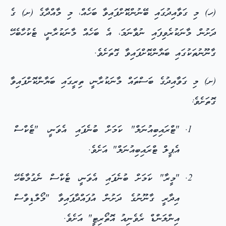
(ހ) މި ގަވާއިދުގައި ބޭނުންކޮށްފައިވާ ބަހެއް، މި މާއްދާގެ (ށ) ގެ
ދަށުން މާނަކުރެވިފައި ނުވާނަމަ، އެ ބަހެއް މާނަކުރާނީ، ޓެކުހާބެހޭ
ގާނޫނުތަކުގައި ބަޔާންކޮށްފައިވާ ގޮތަށެވެ.
(ށ) މި ގަވާއިދުގެ ބަސްތައް މާނަކުރާނީ، ތިރީގައި ބަޔާންކޮށްފައިވާ
ގޮތަށެވެ:
"ޓްރައިބިއުނަލް" ކަމަށް ބުނެފައި އެވަނީ، "ޓެކްސް
އެޕީލް ޓްރައިބިއުނަލް" އަށެވެ.
"މީރާ" ކަމަށް ބުނެފައި އެވަނީ، ޓެކްސް ނެގުމާބެހޭ
އިދާރީ ގާނޫނުގެ ދަށުން އުފައްދާފައިވާ "މޯލްޑިވްސް
އިންލަންޑް ރެވެނިއު އޮތޯރިޓީ" އަށެވެ.