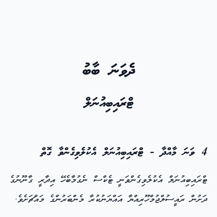
ދެވަނަ ބާބު
ޓްރައިބިއުނަލް
4 ވަނަ މާއްދާ - ޓްރައިބިއުނަލް އެކުލެވިގެންވާ ގޮތް
ޓްރައިބިއުނަލް އެކުލެވިގެންވަނީ ޓެކްސް ނެގުމާބެހޭ އިދާރީ ގާނޫނުގެ
ދަށުން ރައީސުލްޖުމްހޫރިއްޔާ އައްޔަނުކުރާ މެންބަރުންގެ މައްޗަށެވެ.