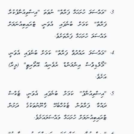
"މައްސަލަ ހުށަހަޅާ ފަރާތް" ނުވަތަ "އިސްތިއުނާފުކުރާ
ފަރާތް" ކަމަށް ބުނެފައި އެވަނީ، ޓްރައިބިއުނަލަށް
މައްސަލަ ހުށަހަޅާ ފަރާތަށެވެ.
"މައްސަލަ ރައްދުވާ ފަރާތް" ކަމަށް ބުނެފައި އެވަނީ،
"މޯލްޑިވްސް އިންލަންޑް ރެވެނިއު އޮތޯރިޓީ" (މީރާ)
އަށެވެ.
"އިސްތިއުނާފު" ކަމަށް ބުނެފައި އެވަނީ، ޓެކްސް
ދައްކާ ފަރާތުން ޓެކުހާބެހޭ ގާނޫނުތަކުގެ ދަށުން
ޓްރައިބިއުނަލަށް ހުށަހަޅާ މައްސަލައަށެވެ.