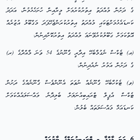
ގެ ދަށުން މުއްދަތު އިތުރުކުރުމަށް މީރާއިން ހުށަހެޅުމުން، އަދަދު
ކަނޑައެޅުމަށްޓަކައި މުއްދަތު އިތުރުކުރަންޖެހޭފަދަ މަގްބޫލު އުޒުރެއް
އޮތްކަމަށް ގަބޫލުކުރެވޭނަމަ މުއްދަތު އިތުރުކޮށްދިނުން.
(އ) ޓެކްސް ނެގުމާބެހޭ އިދާރީ ގާނޫނުގެ 54 ވަނަ މާއްދާގެ (ރ)
ގެ ދަށުން އަމުރު ނެރެދިނުން.
(ވ) ޓެކުހާބެހޭ ގާނޫނެއް ނުވަތަ އެނޫންވެސް ގާނޫނެއްގެ ދަށުން
ޓެކްސް އެޕީލް ޓްރައިބިއުނަލަށް ބެލިދާނެ މައްސަލައެއްކަމަށް
ކަނޑައަޅާ މައްސަލަތައް ބެލުން.
6 ވަނަ މާއްދާ - ޓްރައިބިއުނަލްގެ ބާރުތައް