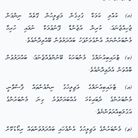
(ޅ) ކުއްލި ކަމަކާ ގުޅިގެން މަޖިލީހުން ގޮތެއް ނިންމަން
ޖެހިއްޖެނަމަ، ކުރިން އެޖެންޑާ ފޮނުވުމަކާ ނުލައި ހުރިހާ
މެންބަރުންނަށް އެންގުމަށްފަހު ބައްދަލުވުން ބޭއްވިދާނެއެވެ.
(ކ) ޓްރައިބިއުނަލްގެ މެންބަރަކު ބޭނުންވެއްޖެނަމަ، ބައްދަލުވުން
ބާއްވަން އެދެވިދާނެއެވެ.
(އ) ޓްރައިބިއުނަލްގެ މަޖިލީހުގެ ނިންމުންތައް ފާސްވާނީ،
މެންބަރުންގެ ދެބައިކުޅަ އެއްބަޔަށްވުރެ ގިނަ މެންބަރުންގެ
އަގުލަބިއްޔަތުންނެވެ.
(ވ) މެންބަރުންގެ މަޖިލީހުގެ އެންމެހައި ބައްދަލުވުންތައް ރިކޯޑުކޮށް