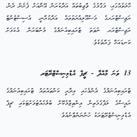
ހާލަތެއްގައި، މަގާމުގެ ވާޖިބުތައް އަދާކުރަން އޭނާއަށް ފެށެން ދެން،
ރަޖިސްޓްރަރގެ މަސްއޫލިއްޔަތުތައް އަދާކުރާނީ، އެސިސްޓެންޓް
ރަޖިސްޓްރަރ ނުވަތަ ޓްރައިބިއުނަލްގެ މެންބަރުން އެކަމަށް
ކަނޑައަޅާ ފަރާތެކެވެ.
13 ވަނަ މާއްދާ - ޗީފް އެޑްމިނިސްޓްރޭޓަރ
ޓްރައިބިއުނަލްގެ އެންމެހައި އިދާރީ ކަންތައްތައް ޓްރައިބިއުނަލްގެ
ރައީސްގެ ލަފާގެމަތިން އިންތިޒާމުކޮށް ބެލެހެއްޓުމަށްޓަކައި ޗީފް
އެޑްމިނިސްޓްރޭޓަރަކު ހުންނަންވާނެއެވެ.