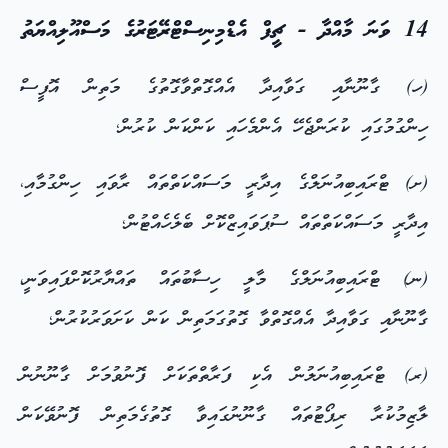
14 ވަނަ މާއްދާ - ޗީފް އެޑްމިނިސްޓްރޭޓަރުގެ މަސްއޫލިއްޔަތު
(ހ) ގާނޫނާއި ގަވާއިދާ އެއްގޮތްވާގޮތުގެ މަތިން އޮފީސް
ހިންގުމުގައި ކުރަންޖެހޭ އެންމެހައި ކަންކަން ކުރުން؛
(ށ) ޓްރައިބިއުނަލްގެ އިދާރީ މަސައްކަތްތައް ރާވައި ހިންގުމާއި،
އިދާރީ މަސައްކަތްތައް ސުޕަވައިޒްކޮށް ބެލެހެއްޓުން؛
(ނ) ޓްރައިބިއުނަލްގެ މާލީ ހިސާބުތައް ތައްޔާރުކޮށްފައިވަނީ،
ގާނޫނާއި ގަވާއިދާ އެއްގޮތްވާ ގޮތުގަމަތިން ކަން ކަށަވަރުކުރުން؛
(ރ) ޓްރައިބިއުނަލުން އެކި ފަރާތްތަކަށް ފޮނުވުމަށް ގާނޫނުން
ލާޒިމުކުރާ ރިޕޯޓުތައް ގާނޫނުގައިވާ ގޮތުގެމަތިން ފޮނުވޭކަން