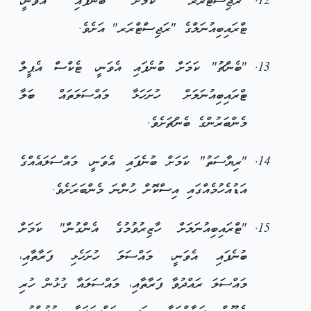
"ރަޖިސްޓްރަރ" ކަމަށް ބުނެފައި އެވަނީ،
ޓްރައިބިއުނަލްގެ "ރަޖިސްޓްރަރ" އަށެވެ.
"ބެންޗު" ކަމަށް ބުނެފައި އެވަނީ، ޓެކްސް އެޕީލް
ޓްރައިބިއުނަލަށް ހުށަހަޅާ މައްސަލަތައް ބަލާ
މެންބަރުންގެ ބެންޗަށެވެ.
"ރިޔާސަތު" ކަމަށް ބުނެފައި އެވަނީ، މައްސަލައެއްގެ
އަޑުއެހުމެއްގައި އިސްކޮށް ހުންނަ މެންބަރަށެވެ.
"ޓްރައިބިއުނަލަށް ހާޒިރުވުމުގެ އެންގުން" ކަމަށް
ބުނެފައި އެވަނީ، މައްސަލަ ހުށަހެޅި ފަރާތާއި،
މައްސަލަ ރައްދުވާ ފަރާތާއި، މައްސަލައާ ގުޅުން ހުރި