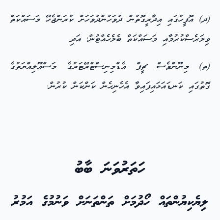
(ދ) އޮފީހުގައި އިދާރީގޮތުން ދުވަހުންދުވަހަށް ކުރަންޖެހޭ މަސައްކަތް
ވިލަރެސްކުރުމާއި މަސައްކަތް ބެލެހެއްޓުން؛ އަދި
(ތ) މިނޫންވެސް ޗީފް އެޑްމިނިސްޓްރޭޓަރުގެ މަސްއޫލިއްޔަތުގެ
ގޮތުގައި ކަނޑައަޅައިފައިވާ އެހެނިހެން ކަންކަން ކުރުން.
ހަތަރުވަނަ ބާބު
ލިޔެކިޔުންތައް ހޯދުމަށް ތަންތަނަށް ވަނުމުގެ އަމުރު