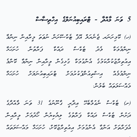
5 ވަނަ މާއްދާ - ޓްރައިބިއުނަލްގެ އިހްތިސާސް
(ހ) ކޮމިށަނަރ ޖެނެރަލް އޮފް ޓެކްސޭށަން ނުވަތަ މީރާއިން ނިންމާ
ނިންމުމަކާ މެދު ޓެކްސް ދައްކާ ފަރާތުން ހުށަހަޅާ
އިއުތިރާޒުކުރާކަމުގެ އެންގުމަކާ ގުޅިގެން މީރާއިން ނިންމާ ކޮންމެ
ނިންމުމެއް އިސްތިއުނާފުކުރުމަށް ޓްރައިބިއުނަލަށް ހުށަހަޅާ
މައްސަލަތައް ބެލުން.
(ށ) ޓެކްސް ނެގުމާބެހޭ އިދާރީ ގާނޫނުގެ 31 ވަނަ މާއްދާގެ
ދަށުން ޓެކްސް ދައްކާ ފަރާތުގެ ލިޔެކިޔުން ހޯދުމަށް މީރާއިން
އެފަރާތަށް އަންގާ އެންގުމަށް އިއުތިރާޒުކޮށް، ހުށަހަޅާ މައްސަލަތައް