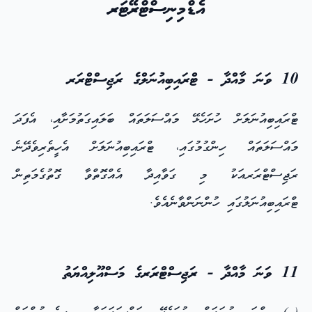
އެޑްމިނިސްޓްރޭޓަރ
10 ވަނަ މާއްދާ - ޓްރައިބިއުނަލްގެ ރަޖިސްޓްރަރ
ޓްރައިބިއުނަލަށް ހުށަހެޅޭ މައްސަލަތައް ބަލައިގަތުމަށާއި، އެފަދަ
މައްސަލަތައް ހިންގުމުގައި، ޓްރައިބިއުނަލަށް އެހީތެރިވެދޭނެ
ރަޖިސްޓްރަރއަކު މި ގަވާއިދާ އެއްގޮތްވާ ގޮތުގެމަތިން
ޓްރައިބިއުނަލުގައި ހުންނަންވާނެއެވެ.
11 ވަނަ މާއްދާ - ރަޖިސްޓްރަރގެ މަސްއޫލިއްޔަތު