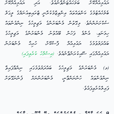
ޔައުމިއްޔާކޮށް ބަލަހައްޓަންވާނެއެވެ. އަދި ޔައުމިއްޔާކޮށް
ބެލެހެއްޓުމުގެ ކަންތައްތައް އިންތިޒާމުކުރާނީ ޓްރައިބިއުނަލްގެ ލީގަލް
ސެކްށަނުންނެވެ. މިގޮތުން މެންބަރުންގެ މަޖިލީހުގެ ނިންމުންތައް
ހިމަނައި، އެންމެ ފަހުން ބޭއްވުނު މެންބަރުންގެ މަޖިލީހުގެ
ބައްދަލުވުމުގެ ޔައުމިއްޔާ ފާސްކޮށް، ހުރިހާ މެންބަރުން
ޔައުމިއްޔާގައި ސޮއިކުރަންވާނެއެވެ.
(
އިސްލާހު
ކުރެވިފައި)
(މ) މެންބަރުންގެ މަޖިލީހުގެ ބައްދަލުވުމުގައި ނިންމާފައިވާ
ނިންމުންތައް ހުންނަންވާނީ، މެންބަރުންނަށް ފެންނަގޮތަށް
ފައިލްކުރެވިފައެވެ.