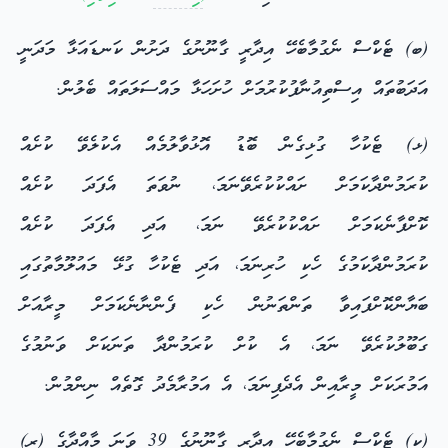
(ބ) ޓެކްސް ނެގުމާބެހޭ އިދާރީ ގާނޫނުގެ ދަށުން ކަނޑައަޅާ މަދަނީ
އަދަބުތައް އިސްތިއުނާފުކުރުމަށް ހުށަހަޅާ މައްސަލަތައް ބެލުން.
(ޅ) ޓެކުހާ ގުޅިގެން ބޮޑު އޮޅުވާލުމެއް އެކުލެވޭ ކުށެއް
ކުރަމުންދާކަމަށް ށައްކުކުރެވޭނަމަ، ނުވަތަ އެފަދަ ކުށެއް
ކޮށްފާނެކަމަށް ށައްކުކުރެވޭ ނަމަ، އަދި އެފަދަ ކުށެއް
ކުރަމުންދާކަމުގެ ހެކި ހުރިނަމަ، އަދި ޓެކުހާ ގުޅޭ މައުލޫމާތުގައި
ބަޔާންކޮށްފައިވާ ތަންތަނުން ހެކި ފެންނާނެކަމަށް މީރާއަށް
ގަބޫލުކުރެވޭ ނަމަ، އެ ކުށް ކުރަމުންދާ ތަނަކަށް ވަނުމުގެ
އަމުރަކަށް މީރާއިން އެދެފިނަމަ، އެ އަމުރާމެދު ގޮތެއް ނިންމުން.
(ކ) ޓެކްސް ނެގުމާބެހޭ އިދާރީ ގާނޫނުގެ 39 ވަނަ މާއްދާގެ (ރ)