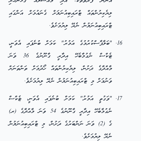
އެނޫން ފަރާތްތަކާ، އަދި މައްސަލައާ ގުޅުންހުރި
ލިޔެކިޔުންތައް ޓްރައިބިއުނަލަށް ގެނައުމަށް އަންގައި
ޓްރައިބިއުނަލުން ނެރޭ ލިޔުމަށެވެ.
"ބަލާފާސްކުރުމުގެ އަމުރު" ކަމަށް ބުނެފައި އެވަނީ،
ޓެކްސް ނެގުމާބެހޭ އިދާރީ ގާނޫނުގެ 36 ވަނަ
މާއްދާގެ ދަށުން، ލިޔެކިޔުންތައް ހޯދުމަށް ތަންތަނަށް
ވަނުމަށް މި ޓްރައިބިއުނަލުން ނެރޭ ލިޔުމަށެވެ.
"ވަގުތީ އަމުރު" ކަމަށް ބުނެފައި އެވަނީ، ޓެކްސް
ނެގުމާބެހޭ އިދާރީ ގާނޫނުގެ 54 ވަނަ މާއްދާގެ (ރ)
ގެ (2) ވަނަ ނަންބަރުގެ ދަށުން، މި ޓްރައިބިއުނަލުން
ނެރޭ ލިޔުމަށެވެ.