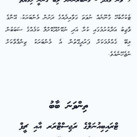
9 ވަނަ މާއްދާ - މެންބަރުންނަށް ލިބޭ ގާނޫނީ ހިމާޔަތް
ޓެކުހާބެހޭ ގާނޫނެއް ނުވަތަ ގަވާއިދެއްގެ ދަށުން މެންބަރަކު، އޭނާގެ
ވާޖިބު އަދާކުރުމުގައި ކުރާ އަދި ނުކޮށްދޫކޮށްލާ ކަމެއްގެ ސަބަބުން
ލިބޭ ގެއްލުމަކަށް ފަރުދީގޮތުން އެ މެންބަރަކު ޒިންމާވާކަށް
ނުޖެހޭނެއެވެ.
ތިންވަނަ ބާބު
ޓްރައިބިއުނަލްގެ ރަޖިސްޓްރަރ އާއި ޗީފް