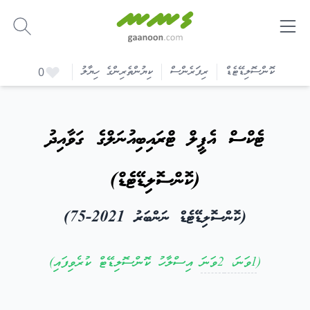
-
ކޮންސޮލިޑޭޓެޑް
ރިފަރެންސް
ކިޔުންތެރިންގެ ހިޔާލު
0
ޓެކްސް އެޕީލް ޓްރައިބިއުނަލްގެ ގަވާއިދު
(ކޮންސޮލިޑޭޓެޑް)
(ކޮންސޮލިޑޭޓެޑް ނަންބަރު 2021-75)
(
1ވަނަ،
2ވަނަ
އިސްލާހު ކޮންސޮލިޑޭޓް ކުރެވިފައި)