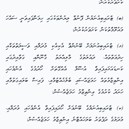
ކަށަވަރުކުރުން؛
(ބ) ޓްރައިބިއުނަލުން ފޮނުވާ ލިޔުންތަކުގައި ހިމަނާފައިވަނީ ސައްހަ
މައުލޫމާތުކަން ކަށަވަރުކުރުން؛
(ޅ) ޓްރައިބިއުނަލަށް ބޭނުންވާ އެކިއެކި މުދަލާއި ވަސީލަތްތަކާއި
ހިދުމަތްތައް، ދައުލަތުގެ މާލިއްޔަތު ގާނޫނާއި ގަވާއިދުގައި
ކަނޑައަޅައިފައިވާ އުސޫލާ އެއްގޮތަށް ހޯދުމުގެ އެންމެހައި
އިންތިޒާމުތައް ހަމަޖައްސައި ބެލެހެއްޓުމާއި، ފައިސާ ބަލައިގަތުމާއި
ހަރަދު ކުރުމުގެ އިންތިޒާމު ހަމަޖެއްސުން؛
(ކ) ޓްރައިބިއުނަލްގެ ބޭނުމަށް ހޯދައިފައިވާ އެންމެހައި މުދަލާއި،
މުދަލުގެ ދަފްތަރު ބަލަހައްޓާނެ އިންތިޒާމު ހަމަޖެއްސުން؛