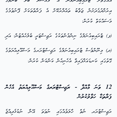
އެއްގޮތަށް ޓްރައިބިއުނަލުން އެ މައްސަލަ ބަލާ ބެންޗުގެ
އިރުށާދުގެދަށުން ޖަވާބު ތައްޔާރުކޮށް އެ ފަރާތްތަކަށް ފޮނުވުމުގެ
މަސައްކަތް ކުރުން؛
(ފ) ޓްރައިބިއުނަލްގެ ނިންމުންތަކުގެ ރަޖިސްޓަރީ ބެލެހެއްޓުން؛ އަދި
(ދ) މިނޫންވެސް ޓްރައިބިއުނަލްގެ ރަޖިސްޓްރަރގެ މަސްއޫލިއްޔަތުގެ
ގޮތުގައި ކަނޑައަޅާފައިވާ އެހެނިހެން ކަންކަން ކުރުން.
12 ވަނަ މާއްދާ - ރަޖިސްޓްރަރގެ މަސްއޫލިއްޔަތު އެހެން
ފަރާތަކާ ހަވާލުކުރުން
ރަޖިސްޓްރަރ ނެތް ހާލަތެއްގައި ނުވަތަ އޭނާ ނުކުޅެދިއްޖެ