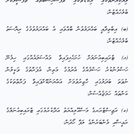
ލިޔެކިޔުންތަކާއި ރިކޯޑުތަކާއި ތަފާސްހިސާބުތައް ތަފުސީލުކޮށް
ބެލެހެއްޓުން؛
(ބ) އިބްތިދާއީ ބައްދަލުވުން ބާއްވައި އެ ބައްދަލުވުމުގެ ރިޔާސަތު
ބެލެހެއްޓުން؛
(ޅ) ޓްރައިބިއުނަލަށް ހުށަހެޅިފައިވާ މައްސަލައެއްގައި ހިމެނޭ
ހަސްމުންކުރެ ހަސްމެއްގެ އެދުމުގެ މަތިން، އެފަރާތުގެ ވަކީލުން
ނުވަތަ ބަދަލުގައި ހާޒިރުވުމަށް އައްޔަނުކޮށްފައިވާ ފަރާތްތަކުގެ
ކަންތައް ހަމަޖެއްސުން؛
(ކ) ރަޖިސްޓްރަރގެ މަސްއޫލިއްޔަތު އަދާކުރުމުގައި ޓްރައިބިއުނަލްގެ
ރައީސާއި މެންބަރުންގެ ލަފާ ހޯދުން؛