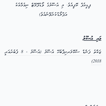
ޕީޑީއެފް ކޮޕީއެވެ.
މި އުސޫލުގެ ވޯޑްފޮމޭޓް ނިމުމާއެކު
އަޕްލޯޑްކުރެވޭނެއެވެ)
މައި އުސޫލު
ޒަކާތު ފަންޑް ސްކޮލަރށިޕާބެހޭ އުސޫލު (އުސޫލު - 8 ފެބުރުއަރީ
2018)