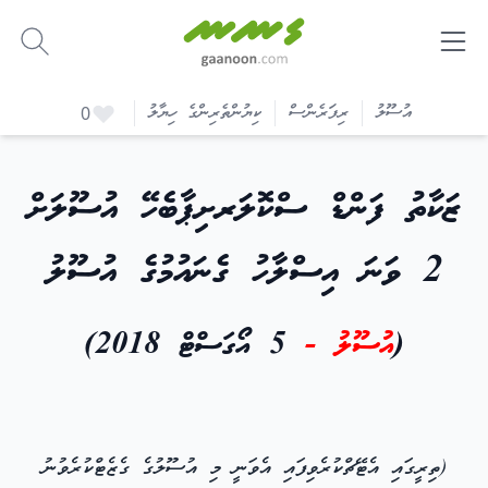
-
އުސޫލު
ރިފަރެންސް
ކިޔުންތެރިންގެ ހިޔާލު
0
ޒަކާތު ފަންޑް ސްކޮލަރށިޕާބެހޭ އުސޫލަށް
2 ވަނަ އިސްލާހު ގެނައުމުގެ އުސޫލު
(
އުސޫލު -
5 އޯގަސްޓް 2018)
(ތިރީގައި އެޓޭޗްކުރެވިފައި އެވަނީ މި އުސޫލުގެ ގެޒެޓްކުރެވުނު