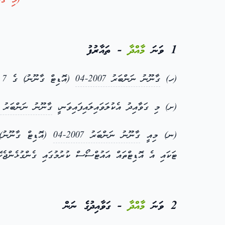
(މި ގަވާޢިދުގެ 3
1 ވަނަ
މާއްދާ
- ތައާރުފު
(ހ)
ގާނޫނު ނަންބަރު 2007-04
(އޮޑިޓް ގާނޫނު) ގެ 7 ވަނަ މާއްދާގެ (ހ) ގެ ދަށުން،
(ށ) މި ގަވާއިދު އެކުލަވައިލައިފައިވަނ،ީ
ގާނޫނު ނަންބަރު 2007-04
(ނ) މިއީ
ގާނޫނު ނަންބަރު 2007-04
(އޮޑިޓް ގާނޫނު) ގެ 9 ވަނަ މާއްދާގެ (ކ) ގެ ދަށުން، އޮޑިޓަރ ޖެނެރަލްއަށް
ޓަކައި އެ އޮޑިޓްތައް އައުޓްސޯސް ކުރުމުގައި ގެންގުޅެންޖެހޭ
2 ވަނަ
މާއްދާ
- ގަވާއިދުގެ ނަން