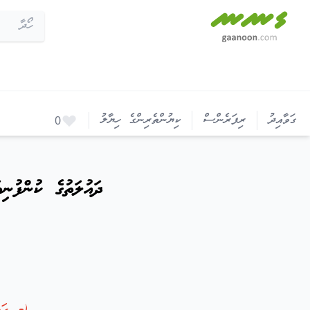
ދައުލަތުގެ ކުންފުނިތަކުގެ މާލީ ބަޔާންތަކުގެ އޮޑިޓްތައް އައުޓްސޯސްކޮށް
ގަވާއިދު
ރިފަރެންސް
ކިޔުންތެރިންގެ ހިޔާލު
0
ދައުލަތުގެ ކުންފުނި