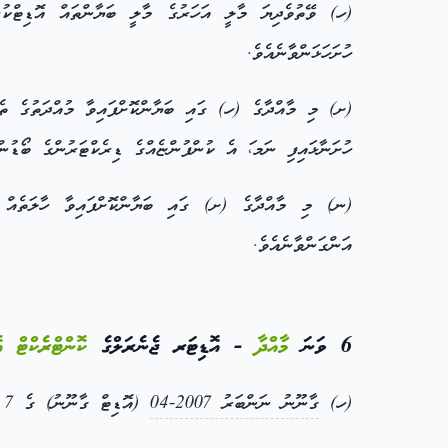
ހުށަހަޅަންވާނެއެވެ.
(ށ) މި މާއްދާގެ (ހ) ގައި ބަޔާންކޮށްފައިވާ މުއްދަތުގެ ތެ
ހުށަނާޅައިފި ނަމ،ަ އެ ކުންފުންޏެއްގެ ޑިރެކްޓަރުންގެ ބޯޑުން އެކަން 10 (ދިހައެއް) ދުވަހުގެ ތެރޭގައި، ލަސްވި ސަބަބާއެކު އޮޑިޓަ
(ނ) މި މާއްދާގެ (ށ) ގައި ބަޔާންކޮށްފައިވާ ހާލަތެއް ދި
އަންގަންވާނެއެވެ.
6 ވަނަ
މާއްދާ
- އޮޑިޓަރ ޖެނެރަލްގެ
ކޮންޓްރެކްޓް
އ
(ހ)
ގާނޫނު ނަންބަރު 2007-04
(އޮޑިޓް ގާނޫނު) ގެ 7 ވަނަ މާއްދާގެ (ހ) ގެ ދަށުން ދައުލަތުގެ