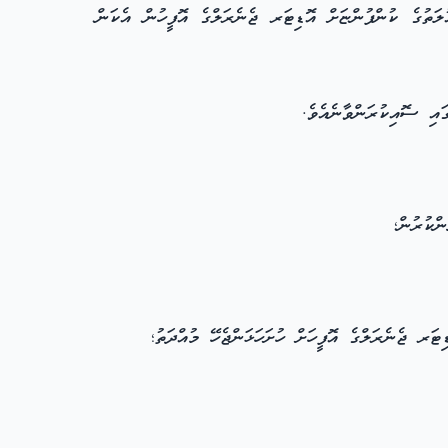
ލަތުގެ ކުންފުންޏަށް އޮޑިޓަރ ޖެނެރަލްގެ އޮފީހުން އެކަން
ައި ސޮއިކުރަންވާނެއެވެ.
ްކުރުން؛
ޓަރ ޖެނެރަލްގެ އޮފީހަށް ހުށަހަޅަންޖެހޭ މުއްދަތު؛