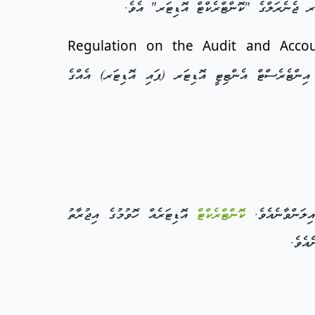
ަރ ޖެނެރަލްގެ "ކޮންޓްރެކްޓް އޮޑިޓަރ" އެވެ.
- (Regulation on the Audit and Acco
 އިންޓެރެސްޓް އެންޓިޓީ އޮޑިޓަރ (ޕައި އޮޑިޓަރ) އެއްގެ
ިލަންވާނެއެވެ.
ކޮންޓްރެކްޓް
އޮޑިޓަރެއް ހޮވުމުގެ އިޖުރާތު
އެވެ.