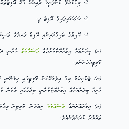
ބިޑްކުރެވޭ ކުންފުނީގެ ދާއިރާއާ ގުޅޭ އޮޑިޓްތައް
ހުށަހަޅައިފައިވާ އޮޑިޓް ފީ؛
އޮޑިޓުގެ ޓައިމްލައިނާއި އޮޑިޓް ފަރމްގެ ވަސީލަ
(ށ) ބީލަންތައް އިވެލުއޭޓްކުރުމުގެ
މަސައްކަތް
ކުރާނ،ީ ދައ
ކޮމިޓީއަކުންނެވ.
ހުރިހާ ބީލަންތަކެއް އިވެލުއޭޓްކުރާނ،ީ ބީލަމުގައި އެކަން ކ
(ރ) އިވެލުއޭށަނުގެ
މަސައްކަތް
ނިމުމުން، ކޮމިޓީން އިވެލުއ
ތައްޔާރު ކުރަންވާނެއެވެ.