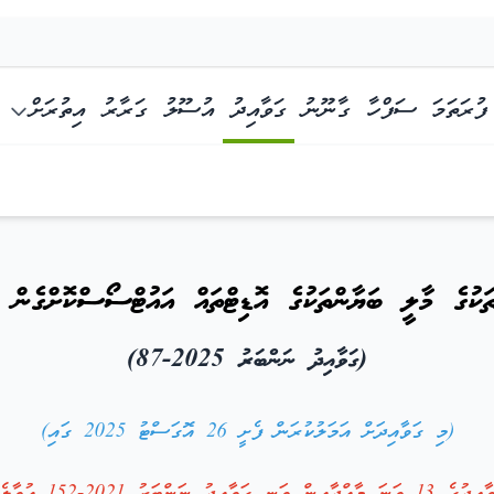
ފުރަތަމަ ސަފްހާ
ގާނޫނު
ގަވާއިދު
އުސޫލު
ގަރާރު
އިތުރަށް
ގެން ކުރުމާބެހޭ ގަވާއިދު
ތަކުގެ މާލީ ބަޔާންތަކުގެ އޮޑިޓްތައް އައުޓްސޯސްކޮށްގެން ކ
(ގަވާއިދު ނަންބަރު 2025-87)
(މި ގަވާއިދަށް އަމަލުކުރަން ފެށީ 26 އޮގަސްޓު 2025 ގައި)