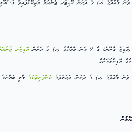
ޑިޓް ގާނޫނު) ގެ 9 ވަނަ މާއްދާގެ (ކ) ގެ ދަށުން
އޮޑިޓަރ ޖެނެރަލް
ގެ އޮޑިޓްތަކަށެވެ.
ކުންފުނިތަކުގެ
މާލީ ބަޔާނުގެ އ
ެޅުން