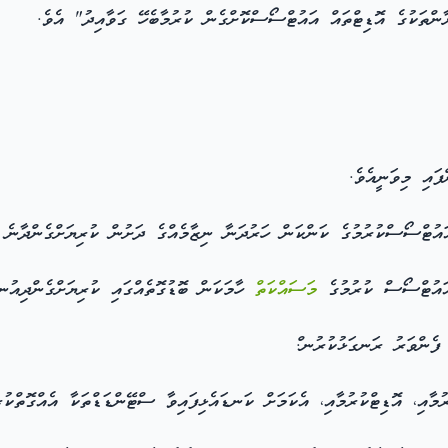
ްތަކުގެ އޮޑިޓްތައް އައުޓްސޯސްކޮށްގެން ކުރުމާބެހޭ ގަވާއިދު" އެވެ.
ފައި މިވަނީއެވެ.
ުޓްސޯސްކުރުމުގެ ކަންކަން ހަރުދަނާ ނިޒާމެއްގެ ދަށުން ކުރިޔަށްގެންދާނެ ގ
އައުޓްސޯސް ކުރުމުގެ
މަސައްކަތް
ހާމަކަން ބޮޑުގޮތެއްގައި ކުރިޔަށްގެންދިއުނ.
 ފެންވަރު ރަނގަޅުކުރުނ.ް
މާއި، އޮޑިޓްކުރުމާއި، އެކަމަށް ކަނޑައެޅިފައިވާ ސްޓޭންޑަޑްތަކާ އެއްގޮތްކުރ