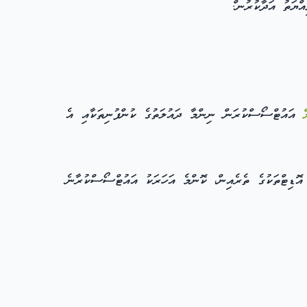
އައުޓްސޯސްކުރަން ނިންމާ ދައުލަތުގެ ކުންފުނިތަކާއި އެ
ޮޑިޓްތަކުގެ ތެރެއިން، ކޮންމެ އަހަރަކު އައުޓްސޯސްކުރާނެ