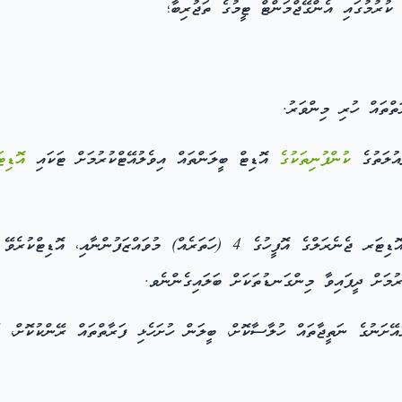
 ކުރުމުގައި އެންގޭޖްމަންޓް ޓީމުގެ ތަޖުރިބާ؛
ތްތައް ހުރި މިންވަރު.
ުލަތުގެ
ކުންފުނިތަކުގެ
އޮޑިޓް ބީލަންތައް އިވެލުއޭޓްކުރުމަށް ޓަކައި
އޮޑިޓ
ުރުމަށް ދީފައިވާ މިންގަނޑުތަކަށް ބަލައިގެންނެވ.
ޭށަނުގެ ނަތީޖާތައް ހުލާސާކޮށް، ބީލަން ހުށަހެޅި ފަރާތްތައް ރޭންކުކޮށް،
ކ