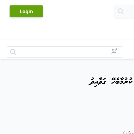
-
Login
ުރުމާބެހޭ ގަވާއިދު