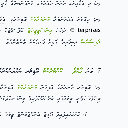
(ށ) މި ގަވާއިދުގެ ދަށުން ދައުލަތުގެ ކުންފުންޏެއްގެ މާލީ 
(ނ) މިގޮތަށް އައްޔަނުކުރާ
ކޮންޓްރެކްޓް
އޮޑިޓަރަކީ،
ގަވާއ
Enterprises)
ދަށުން
އިންސްޓިޓިއުޓް
އޮފް ޗާޓަޑް އެކ
ލައިސަންސް
ލިބިފައިވ،ާ އޮޑިޓް ފަރމަކަށް ވާންވާނެއެވެ.
7 ވަނަ
މާއްދާ
-
ކޮންޓްރެކްޓް
އޮޑިޓަރ އައްޔަނުކުރުމު
(ހ) އޮޑިޓަރ ޖެނެރަލްގެ އޮފީހުން
ކޮންޓްރެކްޓް
އޮޑިޓަރެއް
ބިނާވެގެންވާނީ، ބީލަމުގައި ބަޔާންކޮށްފައިވާ މިންގަނޑުތަކު
ހުށަހަޅައިފައިވާ އޮޑިޓް އެންގޭޖްމަންޓް ޓީމުގެ ގާ