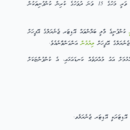
(ހ) ވޭތުވެދިޔަ މާލީ އަހަރުގެ މާލީ ބަޔާންތައް އޮޑިޓްކުރުމަށް، އޮޑިޓަރ ޖެނެރަލްގެ އޮފީހަށް، ޖެހިގެން އަންނަ އަހަރުގެ ފެބުރު ވަރީ މަހުގެ 15 ވަނަ ދުވަހުގެ ކުރިން ކުންފުނިތަކުން
ކުންފުނީގެ މާލީ ބަޔާންތައް އޮޑިޓަރ ޖެނެރަލްގެ އޮފީހަށް
ލިޔުމުން
އަންގަންވާނެއެވެ.
ުމަށް އައު މުއްދަތެއް ކަނޑައަޅައި، އެ ކުންފުންޏަކަށް
އޮޑިޓަރަކީ އޮޑިޓަރ ޖެނެރަލެވ.