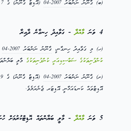
(ބ)
ގާނޫނު ނަންބަރު 2007-04
(އޮޑިޓް ގާނޫނު) ގެ 7 ވަނަ މާއްދާގެ (ހ) ގެ ދަށުން އޮޑިޓަރ ޖެނެރަލާ މަތިކޮށްފައިވާ މަސްއޫލިއްޔަތު އަދާކުރުނ.ް
4 ވަނަ
މާއްދާ
- ގަވާއިދު ހިނގާނެ ދާއިރާ
(ހ) މި ގަވާއިދު ހިނގާނ،ީ
ގާނޫނު ނަންބަރު 2007-04
(އޮ
ކުންފުނިތަކުގެ
ސަބްސިޑިއަރީ
ކުންފުނިތަކުގެ
މާލީ ބަޔާންތަކު
(ށ)
ގާނޫނު ނަންބަރު 2007-04
(އޮޑިޓް ގާނޫނު) ގެ 9 ވަނަ މާއްދާގެ (ކ) ގެ ދަށުން، ދައުލަތުގެ
އޮޑިޓްތައް ކަނޑައަޅާނީ އޮޑިޓަރ ޖެނެރަލެވެ.
5 ވަނަ
މާއްދާ
- މާލީ ބަޔާންތައް އޮޑިޓްކުރުމަށް ހުށަހ