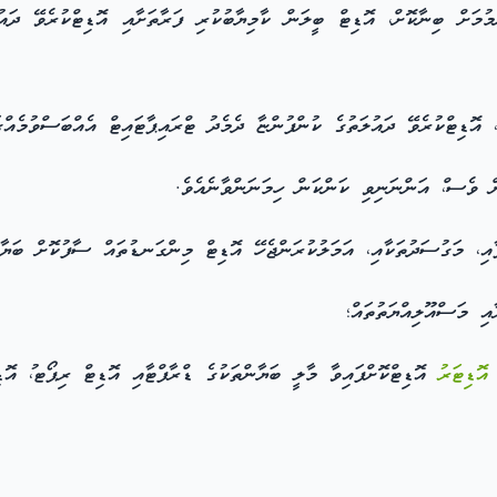
މަށް ބިނާކޮށް، އޮޑިޓް ބީލަން ކާމިޔާބުކުރި ފަރާތަށާއި އޮޑިޓްކުރެވޭ ދައު
 އޮޑިޓްކުރެވޭ ދައުލަތުގެ ކުންފުންޏާ ދެމެދު ޓްރައިޕާޓައިޓް އެއްބަސްވުމެއްގ
ް ވެސ،ް އަންނަނިވި ކަންކަން ހިމަނަންވާނެއެވެ.
އި، މަގުސަދުތަކާއި، އަމަލުކުރަންޖެހޭ އޮޑިޓް މިންގަނޑުތައް ސާފުކޮށް ބަޔާނ
އި މަސްއޫލިއްޔަތުތައް؛
އޮޑިޓަރު
އޮޑިޓްކޮށްފައިވާ މާލީ ބަޔާންތަކުގެ ޑްރާފްޓާއި އޮޑިޓް ރިޕޯޓ،ު އޮޑި