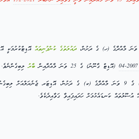
1 ވަނަ މާއްދާއިން ވަނީ
ގަވާއިދު ނަންބަރު 2021-152
އުވާލެވ
ދައުލަތުގެ ކުންފުނިތައް
އޮޑިޓްކުރުމަކީ އޮޑ
(އޮޑިޓް ގާނޫނު) ގެ 25 ވަނަ މާއްދާއިން
ބާރު
ލިބިގެންނެވެ.
 ލިބިގެންވާ ބާރުގެ ދަށުން
 އުސޫލުތައް ކަނޑައެޅުމަށް ހަދައިފައިވާ ގަވާއިދެކެވެ.