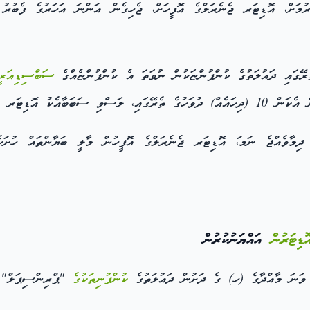
ރޭގައި ދައުލަތުގެ ކުންފުންޏަކުން ނުވަތަ އެ ކުންފުންޏެއްގެ
ސަބްސިޑިއަރީ
ރ ޖެނެރަލްގެ އޮފީހަށް
މާވެއްޖެ ނަމ،ަ އޮޑިޓަރ ޖެނެރަލްގެ އޮފީހުން މާލީ ބަޔާންތައް ހުށަހެޅ
ޮޑިޓަރުން
އައްޔަނުކުރުން
ކުންފުނިތަކުގެ
"ޕްރިންސިޕަލް" 