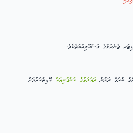
ިފައި)
ިޓަރ ޖެނެރަލްގެ މަސްއޫލިއްޔަތެކެވެ.
ދައުލަތުގެ ކުންފުނިތައް
އޮޑިޓްކުރުމަށް