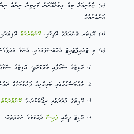
(ބ) ޓެކްނިކަލް ބިޑް އިވެލުއޭށަން ކޮމިޓީން ނިންމާ ނިންމު
އަންގާނެއެވެ.
(ޅ) އޮޑިޓަރ ޖެނެރަލްގެ އޮފީހާއި،
ކޮންޓްރެކްޓް
އޮޑިޓަރާއި،
(ކ) މި ޓްރައިޕާޓައިޓް އެއްބަސްވުމުގައި، އެންމެ މަދުވެގެނ
އޮޑިޓްގެ ސްކޯޕާއި މެތޮޑޮލޮޖީ: އޮޑިޓުގެ ސްކޯޕާ
އެއްބަސްވުމުގައި ބައިވެރިވާ ފަރާތްތަކުގެ ދައުރާ
އޮޑިޓުގެ މުއްދަތާއި ރިޕޯޓުކުރުނ:ް
ކޮންޓްރެކްޓް
އޮޑިޓް ފީއާއި
ފައިސާ
ދެއްކުމުގެ ށަރުތުތައް.