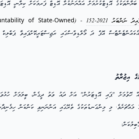
ބަޔާންތަކުގެ އޮޑިޓްކުރުމަށް އައްޔަނުކުރާ އޮޑިޓް ފަރމަކަށް ކިޔާނ،ީ އޮޑިޓ
ިދު ނަންބަރު 2021-152
untability of State-Owned
ައުންޓެންޓްސް އޮފް ދަ މޯލްޑިވްސްގައި ރަޖިސްޓަރީކޮށްފައިވާ ޕަބްލިކް
ގެ އިޖުރާތު
 ހޮވުމަށް "ޕައި އޮޑިޓަރުން" އަށް ދައު ވަތު ދީގެން، ބީލަމަށް ހުޅުވައ
ގެ މައްޗަށެވެ. މި މިންގަނޑުތަކުގެ ތެރޭގައި އަންނަނިވި ކަންކަން ހިމެނިދާނެ
ބިލުކަން؛