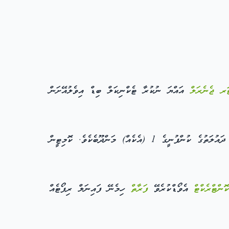
ަރ ޖެނެރަލް
އައްޔަ ނުކުރާ ޓެކްނިކަލް ބިޑް އިވެލުއޭށަން
(ނ) ޓެކްނިކަލް ބިޑް އިވެލުއޭށަން ކޮމިޓީގައި ހިމެނޭނ،ީ އޮޑިޓަރ ޖެނެރަލްގެ އޮފީހުގެ 4 (ހަތަރެއް) މުވައްޒަފުންނާއި، އޮޑިޓްކުރެވޭ ދައުލަތުގެ ކުންފުނީގެ 1 (އެކެއް) މަންދޫބެކެވެ. ކޮމިޓީން
ޮންޓްރެކްޓް
އެވޯޑްކުރެވޭ
ފަރާތް
ހިމެނޭ ފައިނަލް ރިޕޯޓެއް