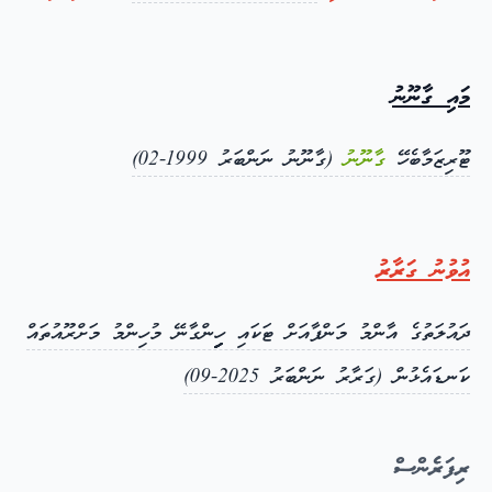
މައި ގާނޫނު
ޓޫރިޒަމާބެހޭ
ގާނޫނު
(ގާނޫނު ނަންބަރު 1999-02)
އުވުނު ގަރާރު
ދައުލަތުގެ އާންމު މަންފާއަށް ޓަކައި ހިިިިިިިންގާނޭ މުހިންމު މަށްރޫއުތައް
ކަނޑައެޅުން (ގަރާރު ނަންބަރު 2025-09)
ރިފަރެންސް