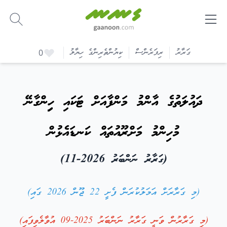
-
ގަރާރު
ރިފަރެންސް
ކިޔުންތެރިންގެ ހިޔާލު
0
ދައުލަތުގެ އާންމު މަންފާއަށް ޓަކައި ހިިިިިިިންގާނޭ
މުހިންމު މަށްރޫއުތައް ކަނޑައެޅުން
(ގަރާރު ނަންބަރު 2026-11)
(މި ގަރާރަށް އަމަލުކުރަން ފެށީ 22 ޖޫން 2026 ގައި)
(މި ގަރާރުން ވަނީ
ގަރާރު ނަންބަރު 2025-09
އުވާލެވިފައި)