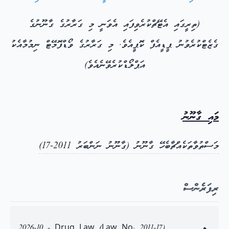
(ތިރީގައި އެޓޭޗްކުރެވިފައި އެވަނީ މި ގަރާރުގެ ގާނޫނުގެ
ގެޒެޓްކުރެވުނު ޕީޑީއެފް ކޮޕީއެވެ. މި ގަރާރުގެ ވޯޑްފޮމޭޓް ނިމުމާއެކު
އަޕްލޯޑްކުރެވޭނެއެވެ)
މައި ގާނޫނު
މަސްތުވާތަކެއްޗާބެހޭ ގާނޫނު (ގާނޫނު ނަންބަރު 2011-17)
ރިފަރެންސް
2026-10 - Drug Law (Law No. 2011-17)