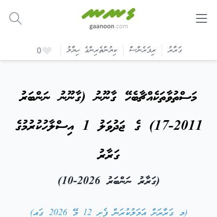
-
ގަރާރު
ރިފަރެންސް
ކިޔުންތެރިންގެ ހިޔާލު
0
މަސްތުވާތަކެއްޗާބެހޭ ގާނޫނު (ގާނޫނު ނަންބަރު
2011-17) ގެ ޖަދުވަލު 1 އިސްލާހުކުރުމުގެ
ގަރާރު
(ގަރާރު ނަންބަރު 2026-10)
(މި ގަރާރަށް އަމަލުކުރަން ފެށީ 12 މޭ 2026 ގައި)