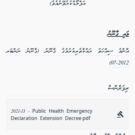
އަޕްލޯޑްކުރެވޭނެއެވެ)
މައި ގާނޫނު
އާންމު ސިއްހަތު ރައްކާތެރިކުރުމުގެ ގާނޫނު (ގާނޫނު ނަންބަރ
2012-07)
ރިފަރެންސް
2021-13 - Public Health Emergency
Declaration Extension Decree.pdf