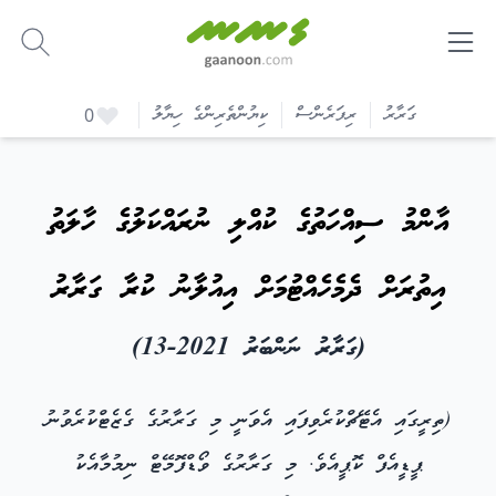
-
ގަރާރު
ރިފަރެންސް
ކިޔުންތެރިންގެ ހިޔާލު
0
އާންމު ސިއްހަތުގެ ކުއްލި ނުރައްކަލުގެ ހާލަތު
އިތުރަށް ދެމެހެއްޓުމަށް އިއުލާނު ކުރާ ގަރާރު
(ގަރާރު ނަންބަރު 2021-13)
(ތިރީގައި އެޓޭޗްކުރެވިފައި އެވަނީ މި ގަރާރުގެ ގެޒެޓްކުރެވުނު
ޕީޑީއެފް ކޮޕީއެވެ. މި ގަރާރުގެ ވޯޑްފޮމޭޓް ނިމުމާއެކު