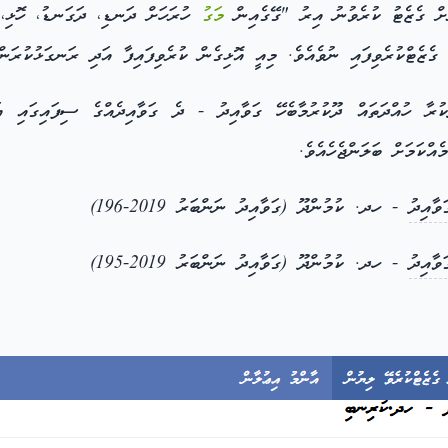
ށް ގެޒެޓު ކުރެވުނު އިރު "ގޭގެއިން
މަގު
ހުރަހަށް ދަނޑި، ދަގަނޑު، ހޮޅި،
ާ ހުއްދަތައް ދޫކުރުމާބެހޭ ގަވާއިދު - ދެ ގަވާއިދެއްގެ ސިފައިގައި އަދި
އްކަމަށް ބަލަންޖެހެއެވެ.
ވާއިދު
- ހދ. ކުމުންދޫ (ގަވާއިދު ނަންބަރު 2019-196)
ވާއިދު
- ހދ. ކުމުންދޫ (ގަވާއިދު ނަންބަރު 2019-195)