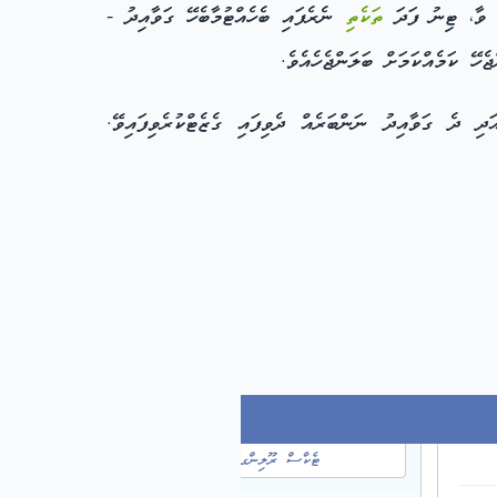
 ވާ، ޓިނު ފަދަ
ތަކެތި
ނެރެފައި ބެހެއްޓުމާބެހޭ ގަވާއިދު -
 ދެ ގަވާއިދު ނަންބަރެއް ދެވިފައި ގެޒެޓްކުރެވިފައިވޭ.