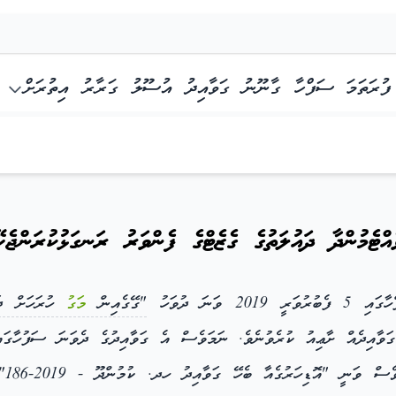
ފުރަތަމަ ސަފްހާ
ގާނޫނު
ގަވާއިދު
އުސޫލު
ގަރާރު
އިތުރަށް
ެއްޓެމުންދާ ދައުލަތުގެ ގެޒެޓްގެ ފެންވަރު ރަނގަޅުކުރަންޖެހޭ
"ގޭގެއިން
މަގު
ހުރަހަށް ދ
ާއިދެއް ށާޢިއު ކުރެވުނެވެ. ނަމަވެސް އެ ގަވާއިދުގެ ދެވަނަ ސަފުހާގައި