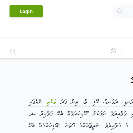
-
Login
ަނޑި، ދަގަނޑު، ހޮޅި، ވާ، ޓިނު ފަދަ
ތަކެތި
ނެރެފައި
 ގަވާއިދުގެ ނަމަކަށް "އޮޑިހަރުގެއާ ބެހޭ ގަވާއިދު ހދ.
"އޮޑިހަރުގެއާ ބެހޭ