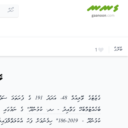
ވެއްޓެމުންދާ ދައުލަތުގެ ގެޒެޓްގެ ފެންވަރު ރަނގަޅުކުރަންޖެހޭ
ބްލޮގް
1
ވ
ގެޒެޓުގެ ވޮލިއުމް 48، އަދަދު 191 ގެ ފުރަތަމަ ސަފްހާގައި 5 ފެބުރުވަރީ 2019 ވަނަ ދުވަހު
ބެހެއްޓުމާބެހޭ ގަވާއިދު - ހދ. ކުމުންދޫ"
ގެ ނަމުގައި ގަވ
ކުމުންދޫ - 2019-186" ހިމެނުމަށް ފަހު އެކުލަވާލާފައިވެސް ވަނީ "އޮޑިހަރުގެއާ ބެހޭ ގަވާއިދު ހދ. ކުމުންދޫ - 2019-186" ގެ ގަވާއިދެވެ. ނަތީޖާއެއްގެ ގޮތުން