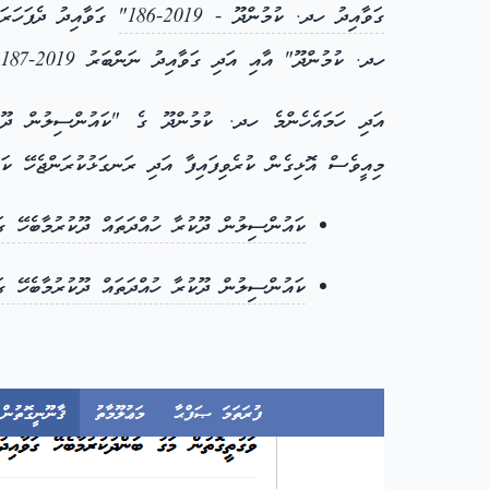
ގަވާއިދު ހދ. ކުމުންދޫ - 2019-186"
ގަވާއިދު ދެފަހަރަ
ހދ. ކުމުންދޫ" އާއި އަދި ގަވާއިދު ނަންބަރު 2019-187 ގެޒެޓްކުރެވިފައި ނުވެއެވެ. މިއީ އޮޅިގެން ކުރެވިފައިފާ އަދި ރަނގަޅުކުރަންޖެހޭ ކަމެއްކަމަށް ބަލަންޖެހެއެވެ.
އަދި ހަމައެހެންމެ ހދ. ކުމުންދޫ ގެ "ކައުންސިލުން ދޫކުރ
މިއީވެސް އޮޅިގެން ކުރެވިފައިފާ އަދި ރަނގަޅުކުރަންޖެހޭ ކަމެ
ކައުންސިލުން ދޫކުރާ ހުއްދަތައް ދޫކުރުމާބެހޭ ގަ
ކައުންސިލުން ދޫކުރާ ހުއްދަތައް ދޫކުރުމާބެހޭ ގަ