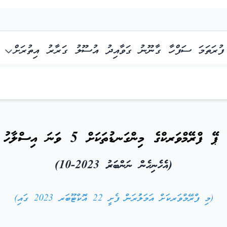
ފުރަތަމަ ސަފްހާ
ގާނޫނު
ގަވާއިދު
އުސޫލު
ގަރާރު
އިތުރަށް
 ފްރޭމްވަރކްގެ މިންގަނޑުތަކަށް 5 ވަނަ އިސްލާހު ގެނައުން
(އެހެނިހެން ނަންބަރު 2023-10)
(މި ފްރޭމްވަރކަށް އަމަލުުރަން ފެށީ 22 އޮކްޓޫބަރ 2023 ގައި)