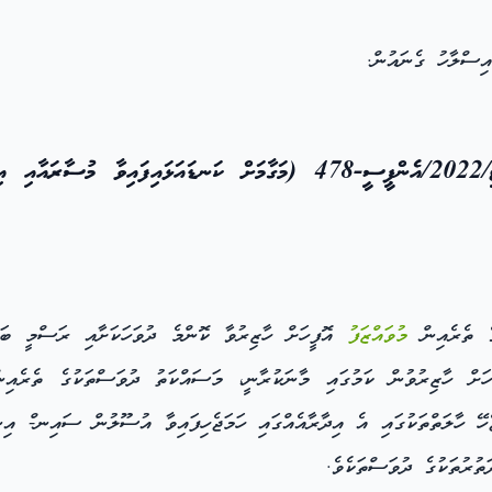
ިސްލާހު ގެނައުން.
ެ ތެރެއިން
މުވައްޒަފު
އޮފީހަށް ހާޒިރުވާ ކޮންމެ ދުވަހަކަށާއި ރަސްމީ ބަނ
ީހަށް ހާޒިރުވުން ކަމުގައި މާނަކުރާނީ، މަސައްކަތު ދުވަސްތަކުގެ ތެރެއ
ޭ ހާލަތްތަކުގައި އެ އިދާރާއެއްގައި ހަމަޖެހިފައިވާ އުސޫލުން ސައިނ-ް އިނ
ތުރުތަކުގެ ދުވަސްތަކެވެ.