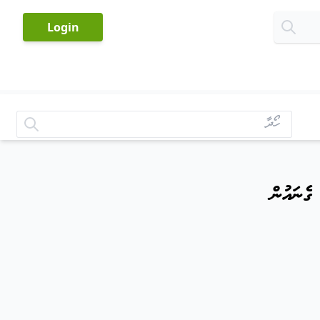
-
Login