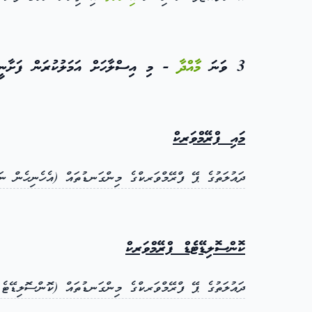
3 ވަނަ
މާއްދާ
- މި އިސްލާހަށް އަމަލުކުރަން ފަށާނީ، 
މައި ފްރޭމްވަރކް
ދައުލަތުގެ ޕޭ ފްރޭމްވަރކްގެ މިންގަނޑުތައް (އެހެނިހެން ނަންބަ
ކޮންސޮލިޑޭޓެޑް ފްރޭމްވަރކް
ދައުލަތުގެ ޕޭ ފްރޭމްވަރކްގެ މިންގަނޑުތައް (ކޮންސޮލިޑޭޓެޑް ނަން