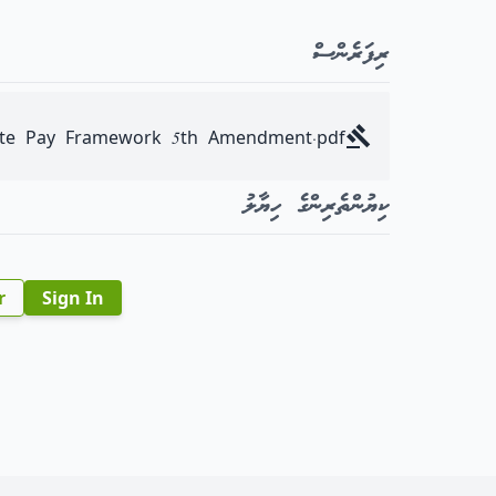
ރިފަރެންސް
tate Pay Framework 5th Amendment.pdf
ކިޔުންތެރިންގެ ހިޔާލު
r
Sign In