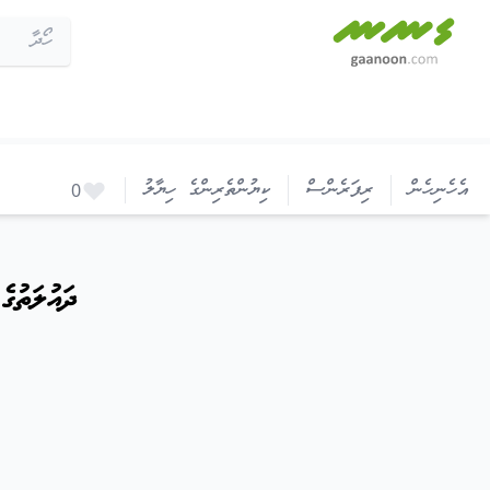
ދައުލަތުގެ ޕޭ ފްރޭމްވަރކްގެ މިންގަނޑުތަކަށް 5 ވަނަ އިސްލާހު ގެނައުން
އެހެނިހެން
ރިފަރެންސް
ކިޔުންތެރިންގެ ހިޔާލު
0
ދައުލަތުގެ ޕޭ