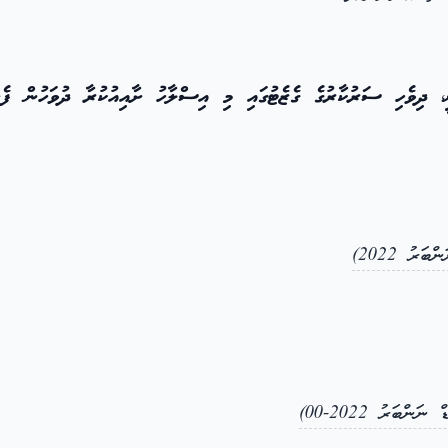
ދިވެހި ސަރުކާރުގެ ގެޒެޓުގައި މި އިސްލާހު ށާއިއުކުރާ ދުވަހުން ފެށި
ރު 2022)
ބަރު 2022-00)