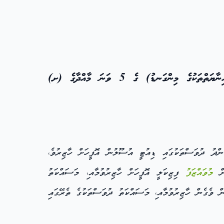
- މިންގަނޑު ނަންބަރު 04-އެސްޓީ/2022/އެންޕީސީ-478 (މަގާމަށް ކަނޑައަޅައިފައިވާ މުސާރައާއި އިނާޔަތްތަކުގެ މިންގަނޑު) ގެ 5 ވަނަ މާއްދާގެ (ށ)
ްދު ދުވަސްތަކުގައި ޑިއުޓީ އުސޫލުން އޮފީހަށް ހާޒިރުވެ،
ިން
މުވައްޒަފު
ފިޒިކަލީ އޮފީހަށް ހާޒިރުވުމާއ،ި މަސައްކަތު
ް ވެގެން ހާޒިރުވުމާއ،ި މަސައްކަތު ދުވަސްތަކުގެ ތެރޭގައި