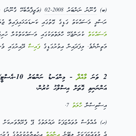
(ބ)
ގާނޫނު ނަންބަރު 2008-02
(ވަޒީފާއާބެހޭ ގާނޫނު) ގ
ރަސްމީ މަސައްކަތު ގަޑީގެ ގޮތުގައި ކަނޑައަޅައިފައިވާ ޖުމު
މަސައްކަތް
ކުރަންޖެހޭ ހާލަތްތަކުގައި މަސައްކަތްކުރާ ހުރިހ
މަތީންނެވެ. މިފަދައިން އިތުރުގަޑީގެ
ފައިސާ
ދޭއިރުގައި ވެސ
2 ވަނަ
މާއްދާ
- މިންގަނޑު ނަންބަރު 10-އެސްޓީ/2022/އެންޕީސީ-478 (ދައުލަތުގެ ވަޒީފާއިން ވަކިވެގެންދާއިރު
އަންނަނިވި ގޮތަށް އިސްލާހު ކުރުން.
އިސްތިސްނާ
ހާލަތު
7.
(ހ) އެއްވެސް މުވައްޒަފަކު ދައުލަތުގެ ޕޭ ފްރޭމްވަރކަށް ހިޖުރަކުރާ ތާރީހުން ފެށިގެން ގިނަވެގެނ
އެ މުވައްޒަފަކަށް ލިބޭނެ
އިނާޔަތް
އިހުތިޔާރުކުރުމުގެ ފުރުސ