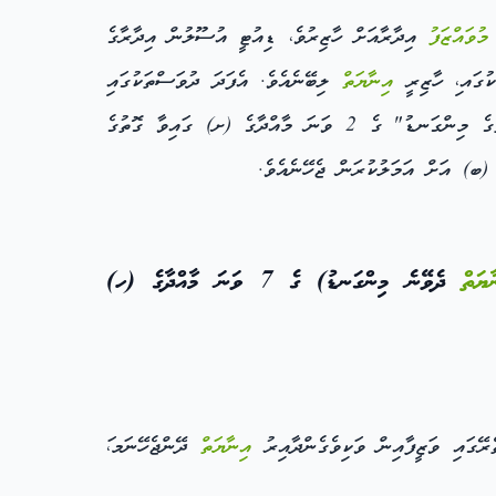
ި
މުވައްޒަފު
އިދާރާއަށް ހާޒިރުވެ، ޑިއުޓީ އުސޫލުން އިދާރާގެ
ކުގައ،ި ހާޒިރީ
އިނާޔަތް
ލިބޭނެއެވެ. އެފަދަ ދުވަސްތަކުގައި
ދޭނެ ގޮތުގެ މިންގަނޑު" ގެ 2 ވަނަ މާއްދާގެ (ށ) ގައިވާ ގޮތުގެ
ާޔަތް
ދެވޭނެ މިންގަނޑު) ގެ 7 ވަނަ މާއްދާގެ (ހ)
އިނާޔަތް
ދޭންޖެހޭނަމ،ަ