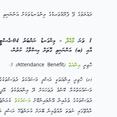
ދައުލަތުގެ ޕޭ ފްރޭމްވަރކްގެ މިންގަނޑުތަކަށް އަންނަނިވި އ
1 ވަނަ
މާއްދާ
އާއި (ބ) އަންނަނިވި ގޮތަށް އިސްލާހު ކުރުން.
ހާޒިރީ
އިނާޔަތް
(Attendance Benefit) 5.
(ށ) ހާޒިރީ އިނާޔަތަކީ ރަސްމީ މަސައްކަތު ދުވަސްތަކުގ
މަސައްކަތްކުރާ ކޮންމެ ދުވަހަކަށް ދޭ އިނާޔަތެކެވެ. އޮފ
ދުވަސްތަކުގެ ތެރެއިން އޮންލައިންކޮށް
މަސައްކަތް
ކުރަންޖެހ
ރާއްޖޭގައި ނުވަތަ ރާއްޖެއިން ބޭރަށް ކުރަންޖެހޭ ރަސްމީ ދަ