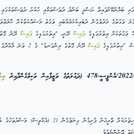
ައި ބަޔާންކޮށްފައިވާ ރަސްމީ ބަންދު ދުވަސްތަކާއި ހުކުރު ދުވަސްތަކުގައ
ލަ ވަގުތުގެ މަދުވެގެން ދެބައިކުޅައެއްބައި ވަގުތު މަސައްކަތްކުރާ ހާލަތްތަ
ާ ވަގުތަކަށް އިތުރުގަޑީގެ
ފައިސާ
ދޭނީ، "އިތުރުގަޑީގެ
ފައިސާ
ް، "އިތުރުގަޑީގެ
ފައިސާ
ދޭނެ ގޮތުގެ މިންގަނޑު" ގެ 2 ވަނަ މާއްދާގެ (ބ) އަށް އަމަލުކުރަން ޖެހޭނެއެވެ.
އިނ
ް 21 (އެކާވީސް) މަސްދުވަހުގެ ތެރޭގައި ވަޒީފާއިން ވަކިވެގެންދާއިރު
ަތު އޮންނާނެއެވެ.